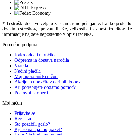
* Ti stroški dostave veljajo za standardno pošiljanje. Lahko pride do
dodatnih stroškov, npr. zaradi teže, velikosti ali lastnosti izdelkov. Te
informacije najdete neposredno v opisu izdelka.
Pomoč in podpora
Kako oddati naročilo
Odprema in dostava naročila
Vračila
Načini plačila
Moj uporabniški račun
Akcije in unovčitev darilnih bonov
Ali potrebujete dodatno pomoč?
Poslovni partnerji
Moj račun
Prijavite se
Registracija
Ste pozabili geslo?
Kje se nahaja moj paket?
Unovčite kodo za popust