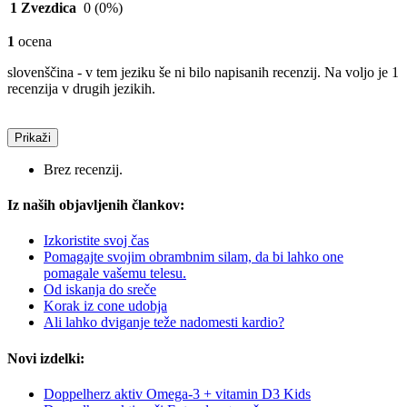
1 Zvezdica
0
(0%)
1
ocena
slovenščina - v tem jeziku še ni bilo napisanih recenzij. Na voljo je 1
recenzija v drugih jezikih.
Prikaži
Brez recenzij.
Iz naših objavljenih člankov:
Izkoristite svoj čas
Pomagajte svojim obrambnim silam, da bi lahko one
pomagale vašemu telesu.
Od iskanja do sreče
Korak iz cone udobja
Ali lahko dviganje teže nadomesti kardio?
Novi izdelki:
Doppelherz aktiv Omega-3 + vitamin D3 Kids