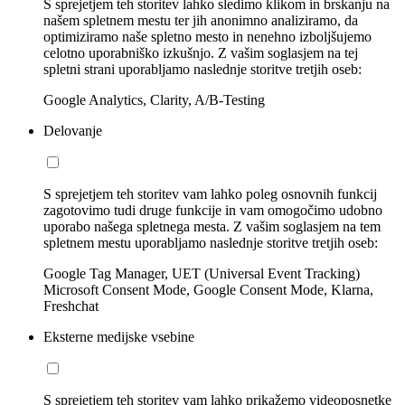
S sprejetjem teh storitev lahko sledimo klikom in brskanju na
našem spletnem mestu ter jih anonimno analiziramo, da
optimiziramo naše spletno mesto in nenehno izboljšujemo
celotno uporabniško izkušnjo. Z vašim soglasjem na tej
spletni strani uporabljamo naslednje storitve tretjih oseb:
Google Analytics, Clarity, A/B-Testing
Delovanje
S sprejetjem teh storitev vam lahko poleg osnovnih funkcij
zagotovimo tudi druge funkcije in vam omogočimo udobno
uporabo našega spletnega mesta. Z vašim soglasjem na tem
spletnem mestu uporabljamo naslednje storitve tretjih oseb:
Google Tag Manager, UET (Universal Event Tracking)
Microsoft Consent Mode, Google Consent Mode, Klarna,
Freshchat
Eksterne medijske vsebine
S sprejetjem teh storitev vam lahko prikažemo videoposnetke