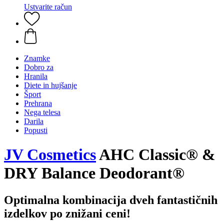
Ustvarite račun
Znamke
Dobro za
Hranila
Diete in hujšanje
Šport
Prehrana
Nega telesa
Darila
Popusti
JV Cosmetics
AHC Classic® &
DRY Balance Deodorant®
Optimalna kombinacija dveh fantastičnih
izdelkov po znižani ceni!