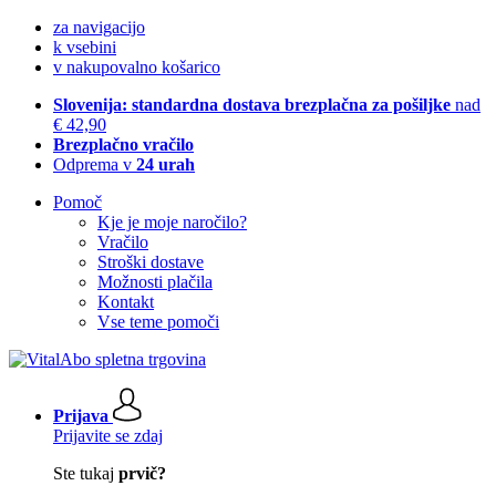
za navigacijo
k vsebini
v nakupovalno košarico
Slovenija: standardna dostava brezplačna za pošiljke
nad
€ 42,90
Brezplačno vračilo
Odprema v
24 urah
Pomoč
Kje je moje naročilo?
Vračilo
Stroški dostave
Možnosti plačila
Kontakt
Vse teme pomoči
Prijava
Prijavite se zdaj
Ste tukaj
prvič?