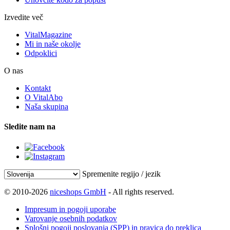
Izvedite več
VitalMagazine
Mi in naše okolje
Odpoklici
O nas
Kontakt
O VitalAbo
Naša skupina
Sledite nam na
Spremenite regijo / jezik
© 2010-2026
niceshops GmbH
- All rights reserved.
Impresum in pogoji uporabe
Varovanje osebnih podatkov
Splošni pogoji poslovanja (SPP) in pravica do preklica