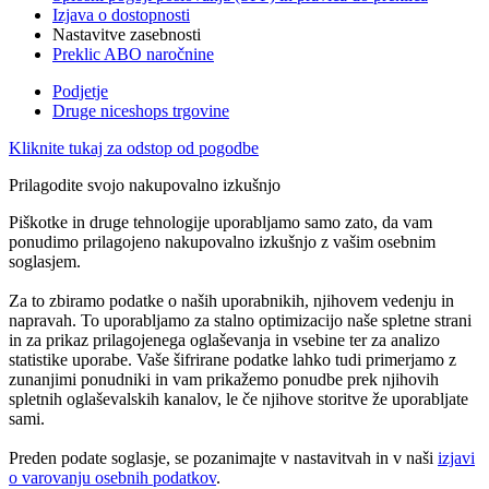
Izjava o dostopnosti
Nastavitve zasebnosti
Preklic ABO naročnine
Podjetje
Druge niceshops trgovine
Kliknite tukaj za odstop od pogodbe
Prilagodite svojo nakupovalno izkušnjo
Piškotke in druge tehnologije uporabljamo samo zato, da vam
ponudimo prilagojeno nakupovalno izkušnjo z vašim osebnim
soglasjem.
Za to zbiramo podatke o naših uporabnikih, njihovem vedenju in
napravah. To uporabljamo za stalno optimizacijo naše spletne strani
in za prikaz prilagojenega oglaševanja in vsebine ter za analizo
statistike uporabe. Vaše šifrirane podatke lahko tudi primerjamo z
zunanjimi ponudniki in vam prikažemo ponudbe prek njihovih
spletnih oglaševalskih kanalov, le če njihove storitve že uporabljate
sami.
Preden podate soglasje, se pozanimajte v nastavitvah in v naši
izjavi
o varovanju osebnih podatkov
.