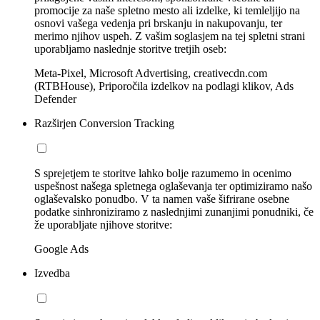
promocije za naše spletno mesto ali izdelke, ki temleljijo na
osnovi vašega vedenja pri brskanju in nakupovanju, ter
merimo njihov uspeh. Z vašim soglasjem na tej spletni strani
uporabljamo naslednje storitve tretjih oseb:
Meta-Pixel, Microsoft Advertising, creativecdn.com
(RTBHouse), Priporočila izdelkov na podlagi klikov, Ads
Defender
Razširjen Conversion Tracking
S sprejetjem te storitve lahko bolje razumemo in ocenimo
uspešnost našega spletnega oglaševanja ter optimiziramo našo
oglaševalsko ponudbo. V ta namen vaše šifrirane osebne
podatke sinhroniziramo z naslednjimi zunanjimi ponudniki, če
že uporabljate njihove storitve:
Google Ads
Izvedba