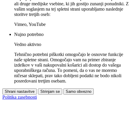
ali druge medijske vsebine, ki jih gostijo zunanji ponudniki. Z
vašim soglasjem na tej spletni strani uporabljamo naslednje
storitve tretjih oseb:
Vimeo, YouTube
Nujno potrebno
Vedno aktivno
Tehnično potrebni piškotki omogočajo le osnovne funkcije
naše spletne strani. Omogočajo vam na primer zbiranje
izdelkov v vaši nakupovalni košarici ali dostop do vašega
uporabniškega računa. To pomeni, da o vas ne moremo
ničesar sklepati, prav tako dobljeni podatki ne bodo nikoli
posredovani tretjim osebam.
Shrani nastavitve
Strinjam se
Samo obvezno
Politika zasebnosti