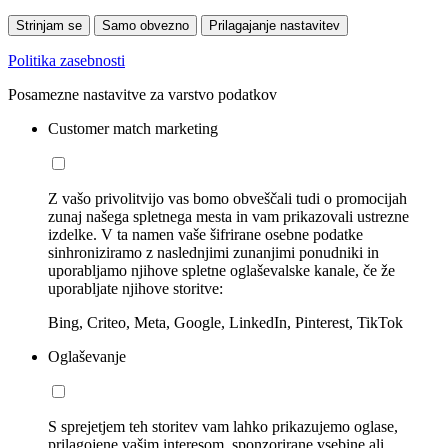
Strinjam se
Samo obvezno
Prilagajanje nastavitev
Politika zasebnosti
Posamezne nastavitve za varstvo podatkov
Customer match marketing
Z vašo privolitvijo vas bomo obveščali tudi o promocijah
zunaj našega spletnega mesta in vam prikazovali ustrezne
izdelke. V ta namen vaše šifrirane osebne podatke
sinhroniziramo z naslednjimi zunanjimi ponudniki in
uporabljamo njihove spletne oglaševalske kanale, če že
uporabljate njihove storitve:
Bing, Criteo, Meta, Google, LinkedIn, Pinterest, TikTok
Oglaševanje
S sprejetjem teh storitev vam lahko prikazujemo oglase,
prilagojene vašim interesom, sponzorirane vsebine ali