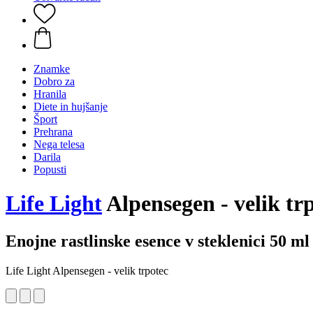
Znamke
Dobro za
Hranila
Diete in hujšanje
Šport
Prehrana
Nega telesa
Darila
Popusti
Life Light
Alpensegen - velik tr
Enojne rastlinske esence v steklenici 50 ml
Life Light Alpensegen - velik trpotec