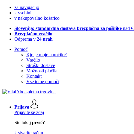
za navigacijo
k vsebini
v nakupovalno košarico
Slovenija: standardna dostava brezplačna za pošiljke
nad €
Brezplačno vračilo
Odprema v
24 urah
Pomoč
Kje je moje naročilo?
Vračilo
Stroški dostave
Možnosti plačila
Kontakt
Vse teme pomoči
Prijava
Prijavite se zdaj
Ste tukaj
prvič?
Ustvarite račun