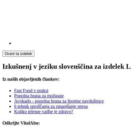
Oceni ta izdelek
Izkušnenj v jeziku slovenščina za izdelek L
Iz naših objavljenih člankov:
Fast Food v praksi
Popolna hrana za možgane
Avokado - popolna hrana za športne navdušence
6 tehnik sproščanja za zmanjšanje stresa
Koliko telesne vadbe je zdravo?
Odkrijte VitalAbo: