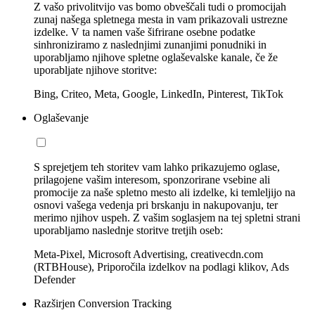
Z vašo privolitvijo vas bomo obveščali tudi o promocijah
zunaj našega spletnega mesta in vam prikazovali ustrezne
izdelke. V ta namen vaše šifrirane osebne podatke
sinhroniziramo z naslednjimi zunanjimi ponudniki in
uporabljamo njihove spletne oglaševalske kanale, če že
uporabljate njihove storitve:
Bing, Criteo, Meta, Google, LinkedIn, Pinterest, TikTok
Oglaševanje
S sprejetjem teh storitev vam lahko prikazujemo oglase,
prilagojene vašim interesom, sponzorirane vsebine ali
promocije za naše spletno mesto ali izdelke, ki temleljijo na
osnovi vašega vedenja pri brskanju in nakupovanju, ter
merimo njihov uspeh. Z vašim soglasjem na tej spletni strani
uporabljamo naslednje storitve tretjih oseb:
Meta-Pixel, Microsoft Advertising, creativecdn.com
(RTBHouse), Priporočila izdelkov na podlagi klikov, Ads
Defender
Razširjen Conversion Tracking