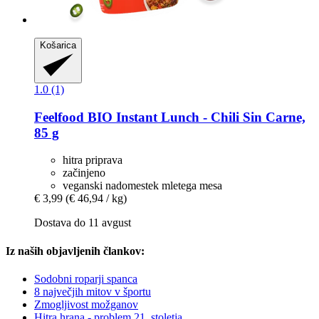
Košarica
1.0 (1)
Feelfood
BIO Instant Lunch -​ Chili Sin Carne,
85 g
hitra priprava
začinjeno
veganski nadomestek mletega mesa
€ 3,99
(€ 46,94 / kg)
Dostava do 11 avgust
Iz naših objavljenih člankov:
Sodobni roparji spanca
8 največjih mitov v športu
Zmogljivost možganov
Hitra hrana - problem 21. stoletja