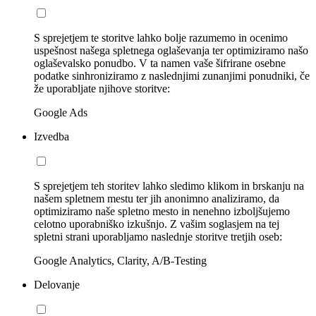
S sprejetjem te storitve lahko bolje razumemo in ocenimo
uspešnost našega spletnega oglaševanja ter optimiziramo našo
oglaševalsko ponudbo. V ta namen vaše šifrirane osebne
podatke sinhroniziramo z naslednjimi zunanjimi ponudniki, če
že uporabljate njihove storitve:
Google Ads
Izvedba
S sprejetjem teh storitev lahko sledimo klikom in brskanju na
našem spletnem mestu ter jih anonimno analiziramo, da
optimiziramo naše spletno mesto in nenehno izboljšujemo
celotno uporabniško izkušnjo. Z vašim soglasjem na tej
spletni strani uporabljamo naslednje storitve tretjih oseb:
Google Analytics, Clarity, A/B-Testing
Delovanje