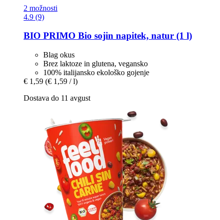
2 možnosti
4.9 (9)
BIO PRIMO
Bio sojin napitek, natur (1 l)
Blag okus
Brez laktoze in glutena, vegansko
100% italijansko ekološko gojenje
€ 1,59
(€ 1,59 / l)
Dostava do 11 avgust