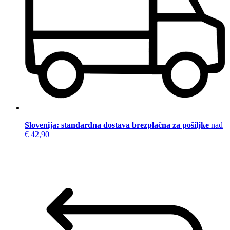
Slovenija: standardna dostava brezplačna za pošiljke
nad
€ 42,90