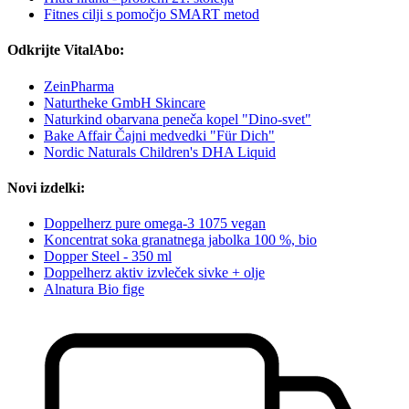
Fitnes cilji s pomočjo SMART metod
Odkrijte VitalAbo:
ZeinPharma
Naturtheke GmbH Skincare
Naturkind obarvana peneča kopel "Dino-svet"
Bake Affair Čajni medvedki "Für Dich"
Nordic Naturals Children's DHA Liquid
Novi izdelki:
Doppelherz pure omega-3 1075 vegan
Koncentrat soka granatnega jabolka 100 %, bio
Dopper Steel - 350 ml
Doppelherz aktiv izvleček sivke + olje
Alnatura Bio fige