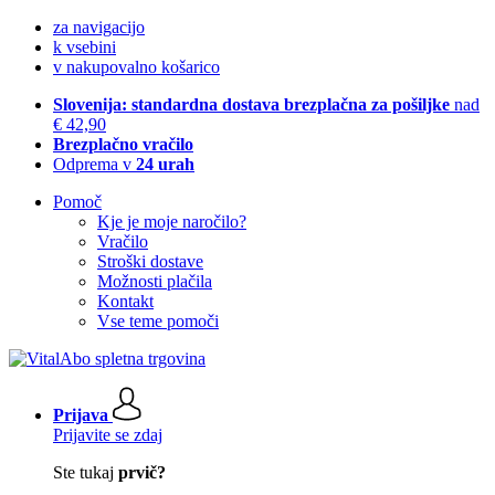
za navigacijo
k vsebini
v nakupovalno košarico
Slovenija: standardna dostava brezplačna za pošiljke
nad
€ 42,90
Brezplačno vračilo
Odprema v
24 urah
Pomoč
Kje je moje naročilo?
Vračilo
Stroški dostave
Možnosti plačila
Kontakt
Vse teme pomoči
Prijava
Prijavite se zdaj
Ste tukaj
prvič?