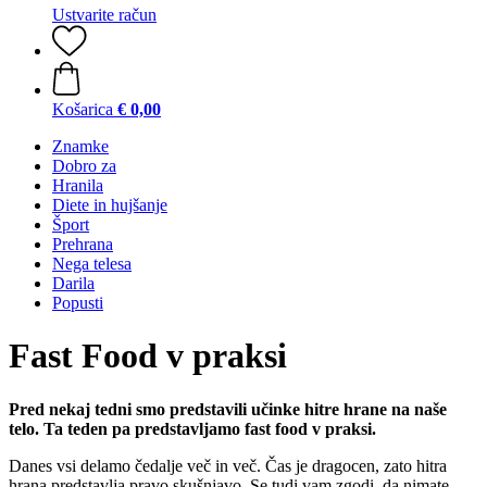
Ustvarite račun
Košarica
€ 0,00
Znamke
Dobro za
Hranila
Diete in hujšanje
Šport
Prehrana
Nega telesa
Darila
Popusti
Fast Food v praksi
Pred nekaj tedni smo predstavili učinke hitre hrane na naše
telo. Ta teden pa predstavljamo fast food v praksi. ​
Danes vsi delamo čedalje več in več. Čas je dragocen, zato hitra
hrana predstavlja pravo skušnjavo. Se tudi vam zgodi, da nimate