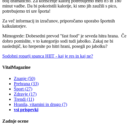
bolj dramatično. Za koriščenje kalorij potrebujemo med 85 in 180
minut vadbe. Da bi pokoristili kalorije, ki smo jih zaužili s pico,
potrebujemo tri ure športa!
Za več informacij in izračunov, priporočamo uporabo športnih
kalkulatorjev.
Mimogrede: Dobesedni prevod ''fast food'' je seveda hitra hrana. Če
dobro pomislite, v to kategorijo sodi tudi jabolko. Zakaj ne bi
naslednjič, ko hrepenite po hitri hrani, posegli po jabolku?
Sodobni roparji spanca
HIIT - kaj je res in kaj ne?
VitalMagazine
Znanje
(50)
Prehrana
(33)
Šport
(27)
Zdravje
(17)
Trendi
(11)
Hranila, vitamini in drugo
(7)
vsi prispevki
Zadnje ocene