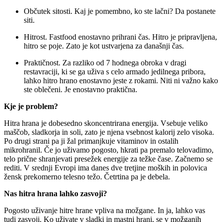
Občutek sitosti. Kaj je pomembno, ko ste lačni? Da postanete
siti.
Hitrost. Fastfood enostavno prihrani čas. Hitro je pripravljena,
hitro se poje. Zato je kot ustvarjena za današnji čas.
Praktičnost. Za razliko od 7 hodnega obroka v dragi
restavraciji, ki se ga uživa s celo armado jedilnega pribora,
lahko hitro hrano enostavno jeste z rokami. Niti ni važno kako
ste oblečeni. Je enostavno praktična.
Kje je problem?
Hitra hrana je dobesedno skoncentrirana energija. Vsebuje veliko
maščob, sladkorja in soli, zato je njena vsebnost kalorij zelo visoka.
Po drugi strani pa ji žal primanjkuje vitaminov in ostalih
mikrohranil. Če jo uživamo pogosto, hkrati pa premalo telovadimo,
telo prične shranjevati presežek energije za težke čase. Začnemo se
rediti. V srednji Evropi ima danes dve tretjine moških in polovica
žensk prekomerno telesno težo. Četrtina pa je debela.
Nas hitra hrana lahko zasvoji?
Pogosto uživanje hitre hrane vpliva na možgane. In ja, lahko vas
tudi zasvoji. Ko uživate v sladki in mastni hrani, se v možganih