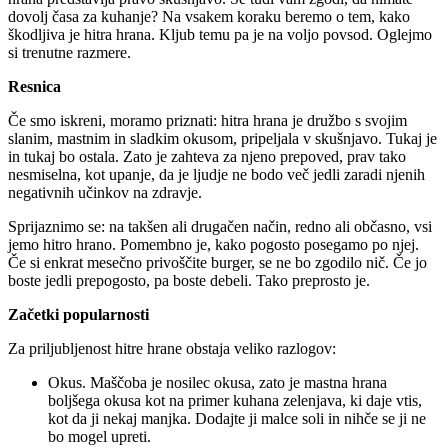
dovolj časa za kuhanje? Na vsakem koraku beremo o tem, kako
škodljiva je hitra hrana. Kljub temu pa je na voljo povsod. Oglejmo
si trenutne razmere.
Resnica
Če smo iskreni, moramo priznati: hitra hrana je družbo s svojim
slanim, mastnim in sladkim okusom, pripeljala v skušnjavo. Tukaj je
in tukaj bo ostala. Zato je zahteva za njeno prepoved, prav tako
nesmiselna, kot upanje, da je ljudje ne bodo več jedli zaradi njenih
negativnih učinkov na zdravje.
Sprijaznimo se: na takšen ali drugačen način, redno ali občasno, vsi
jemo hitro hrano. Pomembno je, kako pogosto posegamo po njej.
Če si enkrat mesečno privoščite burger, se ne bo zgodilo nič. Če jo
boste jedli prepogosto, pa boste debeli. Tako preprosto je.
Začetki popularnosti
Za priljubljenost hitre hrane obstaja veliko razlogov:
Okus. Maščoba je nosilec okusa, zato je mastna hrana
boljšega okusa kot na primer kuhana zelenjava, ki daje vtis,
kot da ji nekaj manjka. Dodajte ji malce soli in nihče se ji ne
bo mogel upreti.