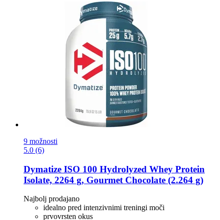
9 možnosti
5.0 (6)
Dymatize
ISO 100 Hydrolyzed Whey Protein
Isolate, 2264 g, Gourmet Chocolate (2.264 g)
Najbolj prodajano
idealno pred intenzivnimi treningi moči
prvovrsten okus