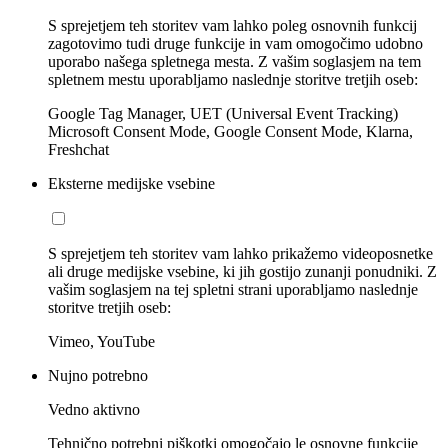
S sprejetjem teh storitev vam lahko poleg osnovnih funkcij
zagotovimo tudi druge funkcije in vam omogočimo udobno
uporabo našega spletnega mesta. Z vašim soglasjem na tem
spletnem mestu uporabljamo naslednje storitve tretjih oseb:
Google Tag Manager, UET (Universal Event Tracking)
Microsoft Consent Mode, Google Consent Mode, Klarna,
Freshchat
Eksterne medijske vsebine
S sprejetjem teh storitev vam lahko prikažemo videoposnetke
ali druge medijske vsebine, ki jih gostijo zunanji ponudniki. Z
vašim soglasjem na tej spletni strani uporabljamo naslednje
storitve tretjih oseb:
Vimeo, YouTube
Nujno potrebno
Vedno aktivno
Tehnično potrebni piškotki omogočajo le osnovne funkcije