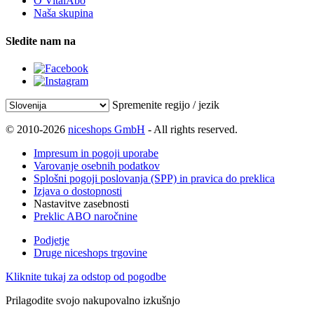
O VitalAbo
Naša skupina
Sledite nam na
Spremenite regijo / jezik
© 2010-2026
niceshops GmbH
- All rights reserved.
Impresum in pogoji uporabe
Varovanje osebnih podatkov
Splošni pogoji poslovanja (SPP) in pravica do preklica
Izjava o dostopnosti
Nastavitve zasebnosti
Preklic ABO naročnine
Podjetje
Druge niceshops trgovine
Kliknite tukaj za odstop od pogodbe
Prilagodite svojo nakupovalno izkušnjo