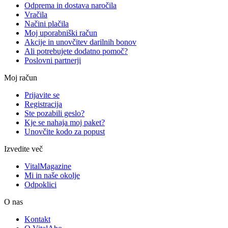
Odprema in dostava naročila
Vračila
Načini plačila
Moj uporabniški račun
Akcije in unovčitev darilnih bonov
Ali potrebujete dodatno pomoč?
Poslovni partnerji
Moj račun
Prijavite se
Registracija
Ste pozabili geslo?
Kje se nahaja moj paket?
Unovčite kodo za popust
Izvedite več
VitalMagazine
Mi in naše okolje
Odpoklici
O nas
Kontakt