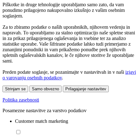
Piškotke in druge tehnologije uporabljamo samo zato, da vam
ponudimo prilagojeno nakupovalno izkušnjo z vašim osebnim
soglasjem.
Za to zbiramo podatke o naših uporabnikih, njihovem vedenju in
napravah. To uporabljamo za stalno optimizacijo naše spletne strani
in za prikaz prilagojenega oglaševanja in vsebine ter za analizo
statistike uporabe. Vaše šifrirane podatke lahko tudi primerjamo z
zunanjimi ponudniki in vam prikažemo ponudbe prek njihovih
spletnih oglaševalskih kanalov, le če njihove storitve že uporabljate
sami.
Preden podate soglasje, se pozanimajte v nastavitvah in v naši
izjavi
o varovanju osebnih podatkov
.
Strinjam se
Samo obvezno
Prilagajanje nastavitev
Politika zasebnosti
Posamezne nastavitve za varstvo podatkov
Customer match marketing