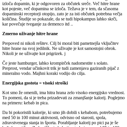
izloča dopamin, ki je odgovoren za občutek sreče. Več hitre hrane
kot pojeste, več dopamina se izloča. Težava je v tem, da sčasoma
dopaminski receptorji otopijo, zato je za isti občutek potrebna večja
količina. Študije so pokazale, da se tudi hipokampus lahko skrči,
kar povečuje tveganje za demenco itd ..
Zmerno uživanje hitre hrane
Prepoved ni nikoli rešitev. Cilj bi moral biti pametnejša vključitev
hitre hrane na svoj jedilnik. Ne uživajte je kot samostojni obrok.
Nikoli je ne uživajte kot prigrizek. j
Če jeste hamburger, lahko krompirček nadomestite s solato.
Preprost, vendar učinkovit trik je tudi zamenjava gaziranih pijač z
mineralno vodo. Majhni koraki vodijo do cilja.
Energijska gostota = visoki stroški
Kot smo že omenili, ima hitra hrana zelo visoko energijsko vrednost.
To pomeni, da si je treba prizadevati za zmanjšanje kalorij. Poglejmo
na primeru: kebab in pica.
Da bi pokoristili kalorije, ki smo jih dobili s kebabom, potrebujemo
med 50 in 100 minut aktivnosti, odvisno od starosti, spola,
zdravstvenega stanja in športa. Porabljanje kalorij po pici pa je še