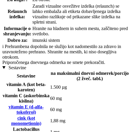
Zaradi vizualne osvežitve izdelka (relaunch) se
Relaunch
lahko embalaža ali etiketa dobavljenega izdelka
izdelka:
vizualno razlikuje od prikazane slike izdelka na
spletni strani.
Informacije o
Hranite na hladnem in suhem mestu, zaščiteno pred
shranjevanju:
svetlobo.
Dobro za:
imunski sistem
i
Prehrambena dopolnila ne služijo kot nadomestilo za zdravo in
uravnoteženo prehrano. Shranite na mestih, ki niso dosegljiva
otrokom.
Priporočenega dnevnega odmerka ne smete prekoračiti.
Sestavine
na maksimalni dnevni odmerek/porcijo
Sestavine
(2 žveč. tabl.)
vitamin A (kot beta-
1.500 µg
karoten)
vitamin C (askorbinska
60 mg
kislina)
vitamin E (d-alfa-
60 mg
tokoferol)
cink (kot
1,88 mg
monometionin)
Lactobacillus
1 mg