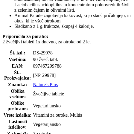
Lactobacillus acidophilus in koncentratom polnovrednih živil
z zelenim čajem in olivnimi listi.
Animal Parade zagotavlja kakovost, ki jo starši pričakujejo, in
okus, ki je všeč otrokom.
Sladkano z 1 g fruktoze, skupaj 4 kalorije.
Priporočilo za porabo:
2 žvečljivi tableti 1x dnevno, za otroke od 2 let
Št. izd.:
DS-29978
Vsebina:
90 žveč. tabl.
EAN:
097467299788
Št.-
[NP-29978]
Proizvajalca:
Znamka:
Nature's Plus
Oblika
Žvečljive tablete
vsebine:
Oblike
Vegetarijansko
prehrane:
Vrste izdelka:
Vitamini za otroke, Multis
Lastnosti
Vegetarijansko
izdelkov:
Za koga?:
Za otroke