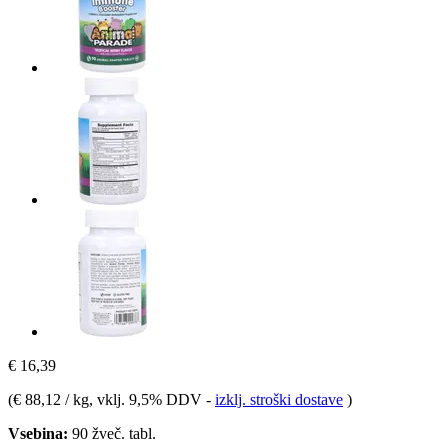
€ 16,39
(
€ 88,12 / kg
, vklj. 9,5% DDV
-
izklj. stroški dostave
)
Vsebina:
90 žveč. tabl.