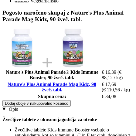
Vegetarijansko
Pogosto naročeno skupaj z Nature's Plus Animal
Parade Mag Kidz, 90 žveč. tabl.
Nature's Plus Animal Parade® Kids Immune
€ 16,39
(€
Booster, 90 žveč. tabl.
88,12 / kg)
Nature's Plus Animal Parade Mag Kidz, 90
€ 17,69
žveč. tabl.
(€ 110,56 / kg)
Skupna cena:
€ 34,08
Dodaj oboje v nakupovalno košarico
Opis
Žvečljive tablete z okusom jagodičja za otroke
Žvečljive tablete Kids Immune Booster vsebujejo
antioksidante, kot so vitamini A, C in E ter cink, dopolnjen z