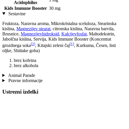
Acidophilus
Kids Immune Booster
30 mg
Sestavine
Fruktoza, Naravna aroma, Mikrokristalna sceluloza, Stearinska
kislina,
Magnezijev stearat
, citronska kislina, Naravna barvila,
Brusnice,
Magnezijevhidroksid
,
Kalcijevfosfat
, Maltodekstrin,
Jabolčna kislina, Srevija, Kids Immune Booster (Koncentrat
[2]
[1]
grozdnega soka
, Kitajski zeleni čaj
, Kurkuma, Česen, listi
oljke, Shiitake goba)
brez kofeina
brez alkohola
Animal Parade
Pravne informacije
Ustrezni izdelki