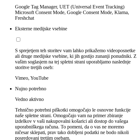
Google Tag Manager, UET (Universal Event Tracking)
Microsoft Consent Mode, Google Consent Mode, Klarna,
Freshchat
Eksterne medijske vsebine
S sprejetjem teh storitev vam lahko prikažemo videoposnetke
ali druge medijske vsebine, ki jih gostijo zunanji ponudniki. Z
vašim soglasjem na tej spletni strani uporabljamo naslednje
storitve tretjih oseb:
Vimeo, YouTube
Nujno potrebno
Vedno aktivno
Tehnično potrebni piškotki omogočajo le osnovne funkcije
naše spletne strani. Omogočajo vam na primer zbiranje
izdelkov v vaši nakupovalni košarici ali dostop do vašega
uporabniškega računa. To pomeni, da o vas ne moremo
ničesar sklepati, prav tako dobljeni podatki ne bodo nikoli
posredovani tretjim osebam.