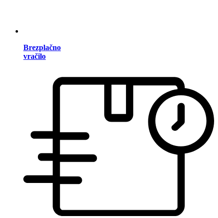
Brezplačno
vračilo