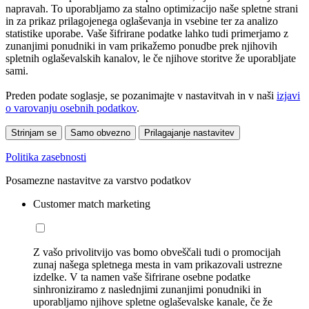
napravah. To uporabljamo za stalno optimizacijo naše spletne strani
in za prikaz prilagojenega oglaševanja in vsebine ter za analizo
statistike uporabe. Vaše šifrirane podatke lahko tudi primerjamo z
zunanjimi ponudniki in vam prikažemo ponudbe prek njihovih
spletnih oglaševalskih kanalov, le če njihove storitve že uporabljate
sami.
Preden podate soglasje, se pozanimajte v nastavitvah in v naši
izjavi
o varovanju osebnih podatkov
.
Strinjam se
Samo obvezno
Prilagajanje nastavitev
Politika zasebnosti
Posamezne nastavitve za varstvo podatkov
Customer match marketing
Z vašo privolitvijo vas bomo obveščali tudi o promocijah
zunaj našega spletnega mesta in vam prikazovali ustrezne
izdelke. V ta namen vaše šifrirane osebne podatke
sinhroniziramo z naslednjimi zunanjimi ponudniki in
uporabljamo njihove spletne oglaševalske kanale, če že