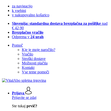
za navigacijo
k vsebini
v nakupovalno košarico
Slovenija: standardna dostava brezplačna za pošiljke
nad
€ 42,90
Brezplačno vračilo
Odprema v
24 urah
Pomoč
Kje je moje naročilo?
Vračilo
Stroški dostave
Možnosti plačila
Kontakt
Vse teme pomoči
Prijava
Prijavite se zdaj
Ste tukaj
prvič?