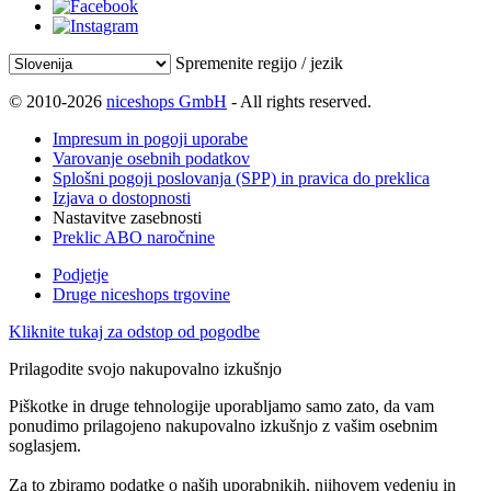
Spremenite regijo / jezik
© 2010-2026
niceshops GmbH
- All rights reserved.
Impresum in pogoji uporabe
Varovanje osebnih podatkov
Splošni pogoji poslovanja (SPP) in pravica do preklica
Izjava o dostopnosti
Nastavitve zasebnosti
Preklic ABO naročnine
Podjetje
Druge niceshops trgovine
Kliknite tukaj za odstop od pogodbe
Prilagodite svojo nakupovalno izkušnjo
Piškotke in druge tehnologije uporabljamo samo zato, da vam
ponudimo prilagojeno nakupovalno izkušnjo z vašim osebnim
soglasjem.
Za to zbiramo podatke o naših uporabnikih, njihovem vedenju in