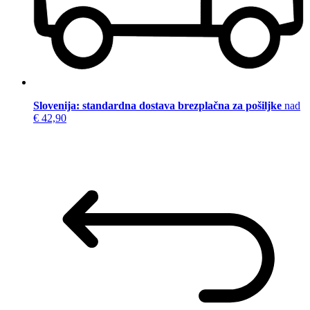
Slovenija: standardna dostava brezplačna za pošiljke
nad
€ 42,90