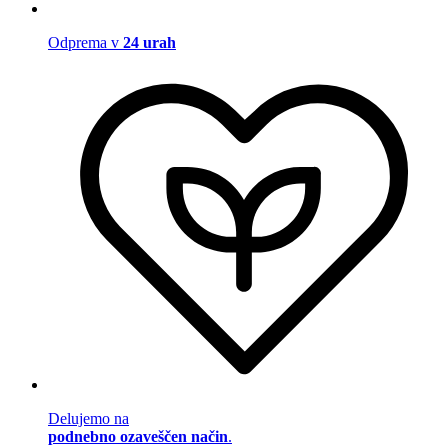
Odprema v
24 urah
Delujemo na
podnebno ozaveščen način
.