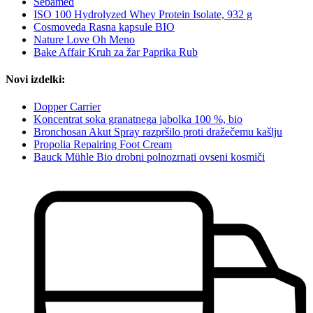
Sebamed
ISO 100 Hydrolyzed Whey Protein Isolate, 932 g
Cosmoveda Rasna kapsule BIO
Nature Love Oh Meno
Bake Affair Kruh za žar Paprika Rub
Novi izdelki:
Dopper Carrier
Koncentrat soka granatnega jabolka 100 %, bio
Bronchosan Akut Spray razpršilo proti dražečemu kašlju
Propolia Repairing Foot Cream
Bauck Mühle Bio drobni polnozrnati ovseni kosmiči