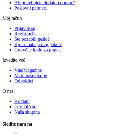
Ali potrebujete dodatno pomoč?
Poslovni partnerji
Moj račun
Prijavite se
Registracija
Ste pozabili geslo?
Kje se nahaja moj paket?
Unovčite kodo za popust
Izvedite več
VitalMagazine
Mi in naše okolje
Odpoklici
O nas
Kontakt
O VitalAbo
Naša skupina
Sledite nam na