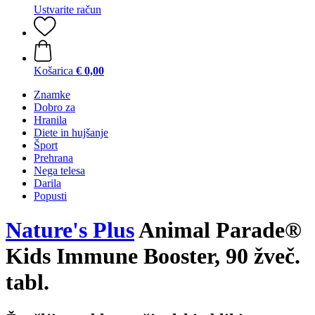
Ustvarite račun
Košarica
€ 0,00
Znamke
Dobro za
Hranila
Diete in hujšanje
Šport
Prehrana
Nega telesa
Darila
Popusti
Nature's Plus
Animal Parade®
Kids Immune Booster, 90 žveč.
tabl.