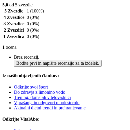
5,0
od 5 zvezdic
5 Zvezdic
1
(100%)
4 Zvezdice
0
(0%)
3 Zvezdice
0
(0%)
2 Zvezdici
0
(0%)
1 Zvezdica
0
(0%)
1
ocena
Brez recenzij.
Bodite prvi in napišite recenzijo za ta izdelek.
Iz naših objavljenih člankov:
Odkrijte svoj šport
Do zdravja z limonino vodo
Trening: doma ali v telovadnici
Vprašanja in odgovori o holesterolu
Aktualni dietni trendi in prehranjevanje
Odkrijte VitalAbo: