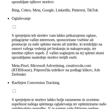
uporabljate njihove storitve:
Bing, Criteo, Meta, Google, LinkedIn, Pinterest, TikTok
Oglaševanje
S sprejetjem teh storitev vam lahko prikazujemo oglase,
prilagojene vašim interesom, sponzorirane vsebine ali
promocije za naše spletno mesto ali izdelke, ki temleljijo na
osnovi vašega vedenja pri brskanju in nakupovanju, ter
merimo njihov uspeh. Z vašim soglasjem na tej spletni strani
uporabljamo naslednje storitve tretjih oseb:
Meta-Pixel, Microsoft Advertising, creativecdn.com
(RTBHouse), Priporočila izdelkov na podlagi klikov, Ads
Defender
Razširjen Conversion Tracking
S sprejetjem te storitve lahko bolje razumemo in ocenimo
uspešnost našega spletnega oglaševanja ter optimiziramo našo
oglaševalsko ponudbo. V ta namen vaše šifrirane osebne