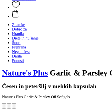
Znamke
Dobro za
Hranila
Diete in hujšanje
Šport
Prehrana
Nega telesa
Darila
Popusti
Nature's Plus
Garlic & Parsley O
Česen in peteršilj v mehkih kapsulah
Nature's Plus Garlic & Parsley Oil Softgels