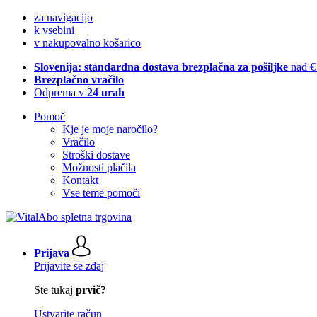
za navigacijo
k vsebini
v nakupovalno košarico
Slovenija: standardna dostava brezplačna za pošiljke
nad €
Brezplačno vračilo
Odprema v
24 urah
Pomoč
Kje je moje naročilo?
Vračilo
Stroški dostave
Možnosti plačila
Kontakt
Vse teme pomoči
Prijava
Prijavite se zdaj
Ste tukaj
prvič?
Ustvarite račun