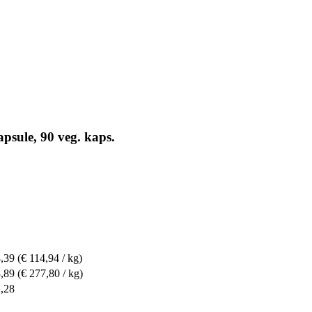
psule, 90 veg. kaps.
8,39
(€ 114,94 / kg)
3,89
(€ 277,80 / kg)
2,28