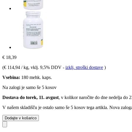
€ 18,39
(
€ 114,94 / kg
, vklj. 9,5% DDV
-
izklj. stroški dostave
)
Vsebina:
180 mehk. kaps.
Na zalogi je samo še 5 kosov
Dostava do torek, 11. avgust
, v kolikor naročite do dne
nedelja do 
V našem skladišču je ostalo samo še 5 kosov tega artikla. Nova zaloga
Dodajte v košarico