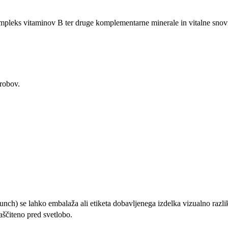
mpleks vitaminov B ter druge komplementarne minerale in vitalne snov
krobov.
unch) se lahko embalaža ali etiketa dobavljenega izdelka vizualno razliku
ščiteno pred svetlobo.