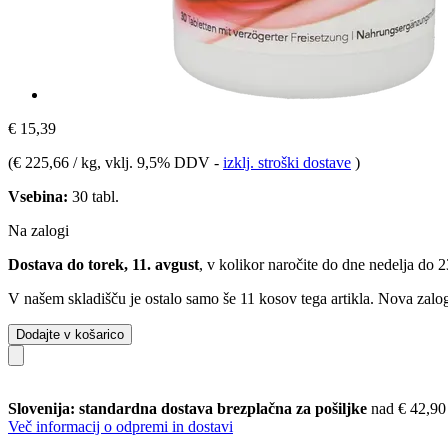
€ 15,39
(
€ 225,66 / kg
, vklj. 9,5% DDV
-
izklj. stroški dostave
)
Vsebina:
30 tabl.
Na zalogi
Dostava do torek, 11. avgust
, v kolikor naročite do dne
nedelja do 
V našem skladišču je ostalo samo še 11 kosov tega artikla. Nova zalog
Dodajte v košarico
Slovenija: standardna dostava brezplačna za pošiljke
nad € 42,90
Več informacij o odpremi in dostavi