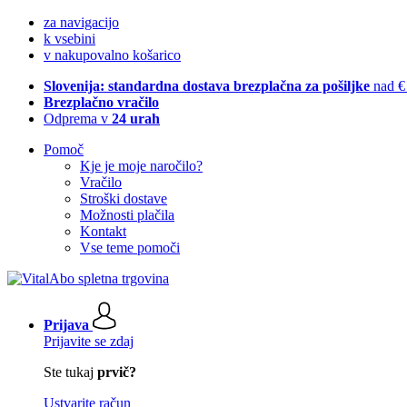
za navigacijo
k vsebini
v nakupovalno košarico
Slovenija: standardna dostava brezplačna za pošiljke
nad €
Brezplačno vračilo
Odprema v
24 urah
Pomoč
Kje je moje naročilo?
Vračilo
Stroški dostave
Možnosti plačila
Kontakt
Vse teme pomoči
Prijava
Prijavite se zdaj
Ste tukaj
prvič?
Ustvarite račun