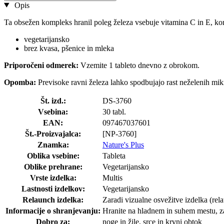
Opis
Ta obsežen kompleks hranil poleg železa vsebuje vitamina C in E, ko
vegetarijansko
brez kvasa, pšenice in mleka
Priporočeni odmerek:
Vzemite 1 tableto dnevno z obrokom.
Opomba:
Previsoke ravni železa lahko spodbujajo rast neželenih mi
Št. izd.:
DS-3760
Vsebina:
30 tabl.
EAN:
097467037601
Št.-Proizvajalca:
[NP-3760]
Znamka:
Nature's Plus
Oblika vsebine:
Tableta
Oblike prehrane:
Vegetarijansko
Vrste izdelka:
Multis
Lastnosti izdelkov:
Vegetarijansko
Relaunch izdelka:
Zaradi vizualne osvežitve izdelka (rela
Informacije o shranjevanju:
Hranite na hladnem in suhem mestu, za
Dobro za:
noge in žile, srce in krvni obtok