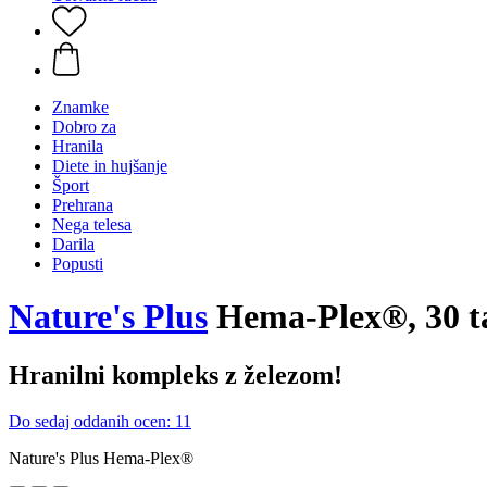
Znamke
Dobro za
Hranila
Diete in hujšanje
Šport
Prehrana
Nega telesa
Darila
Popusti
Nature's Plus
Hema-Plex®, 30 ta
Hranilni kompleks z železom!
Do sedaj oddanih ocen: 11
Nature's Plus Hema-Plex®