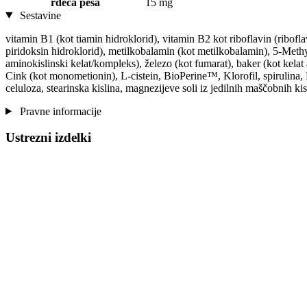
rdeča pesa
15 mg
Sestavine
vitamin B1 (kot tiamin hidroklorid), vitamin B2 kot riboflavin (ribofla
piridoksin hidroklorid), metilkobalamin (kot metilkobalamin), 5-Methylt
aminokislinski kelat/kompleks), železo (kot fumarat), baker (kot kelat
Cink (kot monometionin), L-cistein, BioPerine™, Klorofil, spirulina, P
celuloza, stearinska kislina, magnezijeve soli iz jedilnih maščobnih kis
Pravne informacije
Ustrezni izdelki