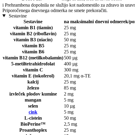
i
Prehrambena dopolnila ne služijo kot nadomestilo za zdravo in uravn
Priporočenega dnevnega odmerka ne smete prekoračiti.
Sestavine
Sestavine
na maksimalni dnevni odmerek/porc
vitamin B1 (tiamin)
25 mg
vitamin B2 (riboflavin)
25 mg
vitamin B3 (niacin)
50 mg
vitamin B5
25 mg
vitamin B6
25 mg
vitamin B12 (metilkobalamin)
500 µg
5-metiltetrahidrofolat
400 µg
vitamin C
300 mg
vitamin E (tokoferol)
20,1 mg α-TE
kalcij
25 mg
železo
85 mg
izvleček plodov kumine
2 mg
mangan
5 mg
selen
10 µg
cink
5 mg
L-cistein
50 mg
BioPerine™
2,5 mg
Proanthoplex
25 mg