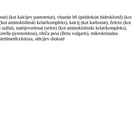
at) (kot kalcijev pantotenat), vitamin b6 (piridoksin hidroklorid) (kot
(kot aminokislinski kelat/kompleks), kalcij (kot karbonat), železo (kot
ulfat), natrijevselenat (selen) (kot aminokislinski kelat/kompleks),
orella pyrenoidosa), rdeča pesa (Beta vulgaris), mikrokristalna
etilmetilceluloza, silicijev dioksid