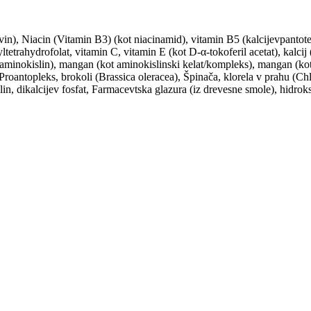
vin), Niacin (Vitamin B3) (kot niacinamid), vitamin B5 (kalcijevpantoten
etrahydrofolat, vitamin C, vitamin E (kot D-α-tokoferil acetat), kalcij 
 aminokislin), mangan (kot aminokislinski kelat/kompleks), mangan (kot s
roantopleks, brokoli (Brassica oleracea), Špinača, klorela v prahu (Chl
lin, dikalcijev fosfat, Farmacevtska glazura (iz drevesne smole), hidroksi