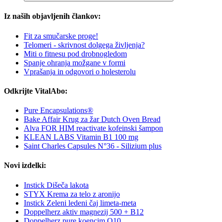
Iz naših objavljenih člankov:
Fit za smučarske proge!
Telomeri - skrivnost dolgega življenja?
Miti o fitnesu pod drobnogledom
Spanje ohranja možgane v formi
Vprašanja in odgovori o holesterolu
Odkrijte VitalAbo:
Pure Encapsulations®
Bake Affair Krug za žar Dutch Oven Bread
Alva FOR HIM reactivate kofeinski šampon
KLEAN LABS Vitamin B1 100 mg
Saint Charles Capsules N°36 - Silizium plus
Novi izdelki:
Instick Dišeča lakota
STYX Krema za telo z aronijo
Instick Zeleni ledeni čaj limeta-meta
Doppelherz aktiv magnezij 500 + B12
Doppelherz pure koencim Q10