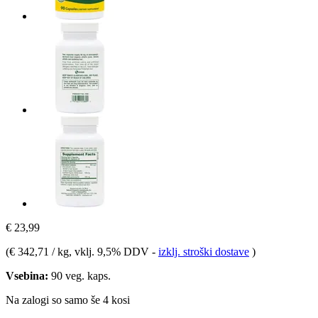
€ 23,99
(
€ 342,71 / kg
, vklj. 9,5% DDV
-
izklj. stroški dostave
)
Vsebina:
90 veg. kaps.
Na zalogi so samo še 4 kosi