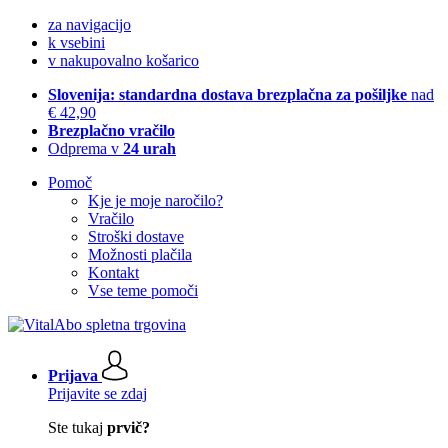
za navigacijo
k vsebini
v nakupovalno košarico
Slovenija: standardna dostava brezplačna za pošiljke
nad
€ 42,90
Brezplačno vračilo
Odprema v
24 urah
Pomoč
Kje je moje naročilo?
Vračilo
Stroški dostave
Možnosti plačila
Kontakt
Vse teme pomoči
Prijava
Prijavite se zdaj
Ste tukaj
prvič?