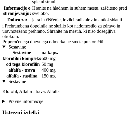
spletni strani.
Informacije o
Hranite na hladnem in suhem mestu, zaščiteno pred
shranjevanju:
svetlobo.
Dobro za:
jetra in čiščenje, lovilci radikalov in antioksidanti
i
Prehrambena dopolnila ne služijo kot nadomestilo za zdravo in
uravnoteženo prehrano. Shranite na mestih, ki niso dosegljiva
otrokom.
Priporočenega dnevnega odmerka ne smete prekoračiti.
Sestavine
Sestavine
na kaps.
klorofilni kompleks
600 mg
od tega klorofilin
50 mg
alfalfa - trava
400 mg
alfalfa - rastlina
150 mg
Sestavine
Klorofil, Alfalfa - trava, Alfalfa
Pravne informacije
Ustrezni izdelki