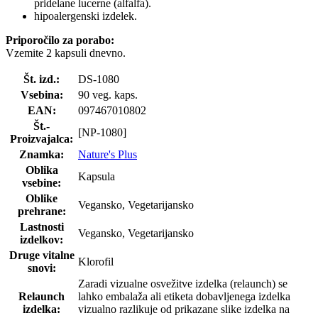
pridelane lucerne (alfalfa).
hipoalergenski izdelek.
Priporočilo za porabo:
Vzemite 2 kapsuli dnevno.
Št. izd.:
DS-1080
Vsebina:
90 veg. kaps.
EAN:
097467010802
Št.-
[NP-1080]
Proizvajalca:
Znamka:
Nature's Plus
Oblika
Kapsula
vsebine:
Oblike
Vegansko, Vegetarijansko
prehrane:
Lastnosti
Vegansko, Vegetarijansko
izdelkov:
Druge vitalne
Klorofil
snovi:
Zaradi vizualne osvežitve izdelka (relaunch) se
Relaunch
lahko embalaža ali etiketa dobavljenega izdelka
izdelka:
vizualno razlikuje od prikazane slike izdelka na