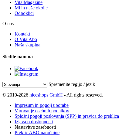
VitalMagazine
Mi in naše okolje
Odpoklici
O nas
Kontakt
O VitalAbo
Naša skupina
Sledite nam na
Spremenite regijo / jezik
© 2010-2026
niceshops GmbH
- All rights reserved.
Impresum in pogoji uporabe
Varovanje osebnih podatkov
Splošni pogoji poslovanja (SPP) in pravica do preklica
Izjava o dostopnosti
Nastavitve zasebnosti
Preklic ABO naročnine