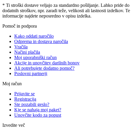
* Ti stroški dostave veljajo za standardno pošiljanje. Lahko pride do
dodatnih stroškov, npr. zaradi teže, velikosti ali lastnosti izdelkov. Te
informacije najdete neposredno v opisu izdelka.
Pomoč in podpora
Kako oddati naročilo
Odprema in dostava naročila
Vračila
Načini plačila
Moj uporabniški račun
Akcije in unovčitev darilnih bonov
Ali potrebujete dodatno pomoč?
Poslovni partnerji
Moj račun
Prijavite se
Registracija
Ste pozabili geslo?
Kje se nahaja moj paket?
Unovčite kodo za popust
Izvedite več