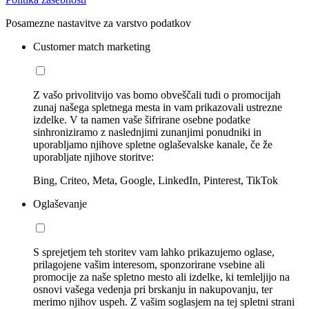
Posamezne nastavitve za varstvo podatkov
Customer match marketing
Z vašo privolitvijo vas bomo obveščali tudi o promocijah
zunaj našega spletnega mesta in vam prikazovali ustrezne
izdelke. V ta namen vaše šifrirane osebne podatke
sinhroniziramo z naslednjimi zunanjimi ponudniki in
uporabljamo njihove spletne oglaševalske kanale, če že
uporabljate njihove storitve:
Bing, Criteo, Meta, Google, LinkedIn, Pinterest, TikTok
Oglaševanje
S sprejetjem teh storitev vam lahko prikazujemo oglase,
prilagojene vašim interesom, sponzorirane vsebine ali
promocije za naše spletno mesto ali izdelke, ki temleljijo na
osnovi vašega vedenja pri brskanju in nakupovanju, ter
merimo njihov uspeh. Z vašim soglasjem na tej spletni strani