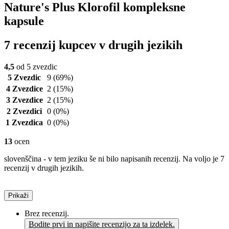
Nature's Plus Klorofil kompleksne
kapsule
7 recenzij kupcev v drugih jezikih
4,5
od 5 zvezdic
5 Zvezdic
9
(69%)
4 Zvezdice
2
(15%)
3 Zvezdice
2
(15%)
2 Zvezdici
0
(0%)
1 Zvezdica
0
(0%)
13
ocen
slovenščina - v tem jeziku še ni bilo napisanih recenzij. Na voljo je 7
recenzij v drugih jezikih.
Prikaži
Brez recenzij.
Bodite prvi in napišite recenzijo za ta izdelek.