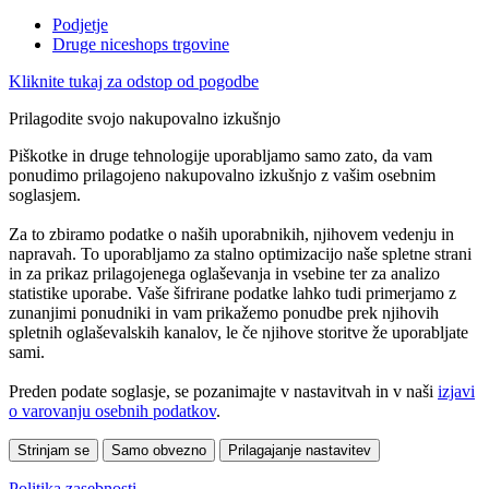
Podjetje
Druge niceshops trgovine
Kliknite tukaj za odstop od pogodbe
Prilagodite svojo nakupovalno izkušnjo
Piškotke in druge tehnologije uporabljamo samo zato, da vam
ponudimo prilagojeno nakupovalno izkušnjo z vašim osebnim
soglasjem.
Za to zbiramo podatke o naših uporabnikih, njihovem vedenju in
napravah. To uporabljamo za stalno optimizacijo naše spletne strani
in za prikaz prilagojenega oglaševanja in vsebine ter za analizo
statistike uporabe. Vaše šifrirane podatke lahko tudi primerjamo z
zunanjimi ponudniki in vam prikažemo ponudbe prek njihovih
spletnih oglaševalskih kanalov, le če njihove storitve že uporabljate
sami.
Preden podate soglasje, se pozanimajte v nastavitvah in v naši
izjavi
o varovanju osebnih podatkov
.
Strinjam se
Samo obvezno
Prilagajanje nastavitev
Politika zasebnosti