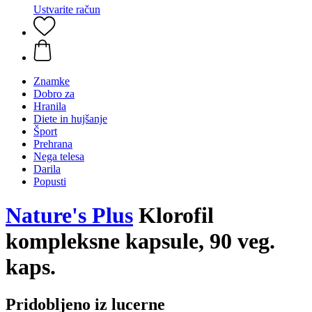
Ustvarite račun
Znamke
Dobro za
Hranila
Diete in hujšanje
Šport
Prehrana
Nega telesa
Darila
Popusti
Nature's Plus
Klorofil
kompleksne kapsule, 90 veg.
kaps.
Pridobljeno iz lucerne