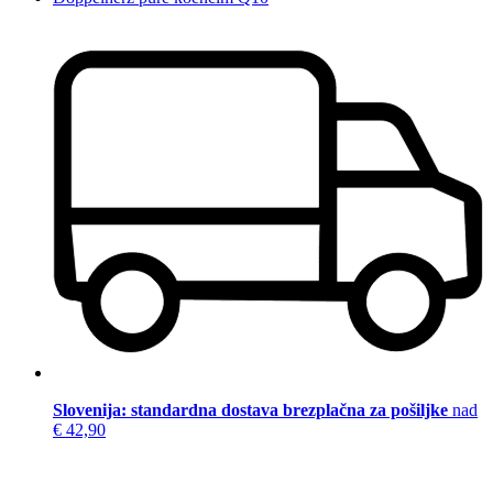
Slovenija: standardna dostava brezplačna za pošiljke
nad
€ 42,90