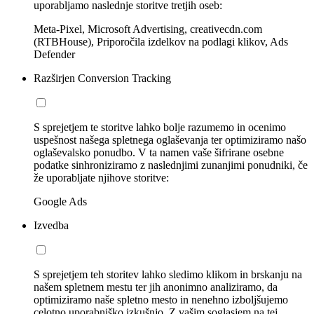
uporabljamo naslednje storitve tretjih oseb:
Meta-Pixel, Microsoft Advertising, creativecdn.com
(RTBHouse), Priporočila izdelkov na podlagi klikov, Ads
Defender
Razširjen Conversion Tracking
S sprejetjem te storitve lahko bolje razumemo in ocenimo
uspešnost našega spletnega oglaševanja ter optimiziramo našo
oglaševalsko ponudbo. V ta namen vaše šifrirane osebne
podatke sinhroniziramo z naslednjimi zunanjimi ponudniki, če
že uporabljate njihove storitve:
Google Ads
Izvedba
S sprejetjem teh storitev lahko sledimo klikom in brskanju na
našem spletnem mestu ter jih anonimno analiziramo, da
optimiziramo naše spletno mesto in nenehno izboljšujemo
celotno uporabniško izkušnjo. Z vašim soglasjem na tej