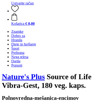
Ustvarite račun
Košarica
€ 0,00
Znamke
Dobro za
Hranila
Diete in hujšanje
Šport
Prehrana
Nega telesa
Darila
Popusti
Nature's Plus
Source of Life
Vibra-Gest, 180 veg. kaps.
Polnovredna-mešanica-encimov