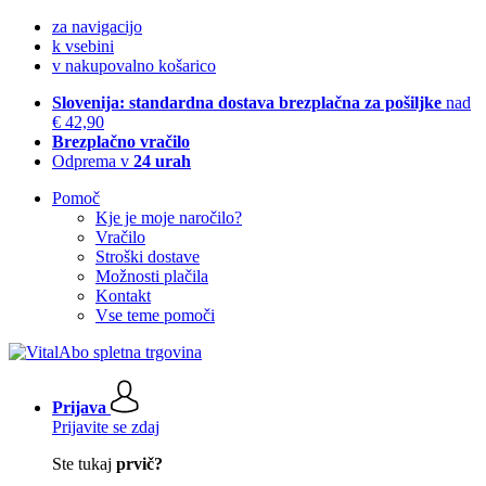
za navigacijo
k vsebini
v nakupovalno košarico
Slovenija: standardna dostava brezplačna za pošiljke
nad
€ 42,90
Brezplačno vračilo
Odprema v
24 urah
Pomoč
Kje je moje naročilo?
Vračilo
Stroški dostave
Možnosti plačila
Kontakt
Vse teme pomoči
Prijava
Prijavite se zdaj
Ste tukaj
prvič?