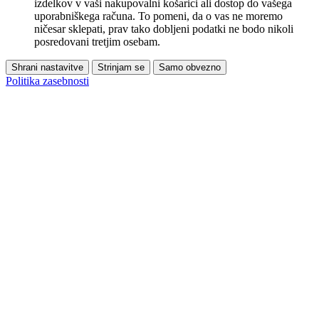
izdelkov v vaši nakupovalni košarici ali dostop do vašega
uporabniškega računa. To pomeni, da o vas ne moremo
ničesar sklepati, prav tako dobljeni podatki ne bodo nikoli
posredovani tretjim osebam.
Shrani nastavitve
Strinjam se
Samo obvezno
Politika zasebnosti