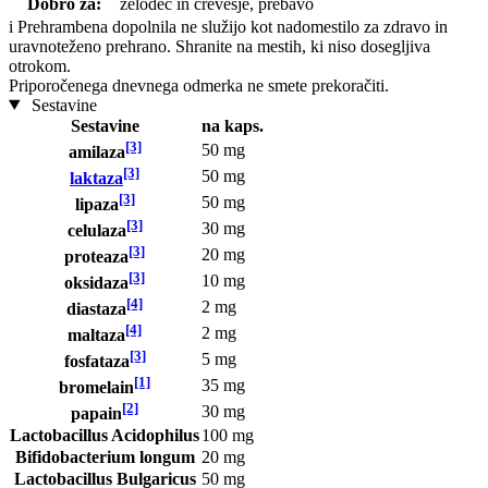
Dobro za:
želodec in črevesje, prebavo
i
Prehrambena dopolnila ne služijo kot nadomestilo za zdravo in
uravnoteženo prehrano. Shranite na mestih, ki niso dosegljiva
otrokom.
Priporočenega dnevnega odmerka ne smete prekoračiti.
Sestavine
Sestavine
na kaps.
[3]
50 mg
amilaza
[3]
50 mg
laktaza
[3]
50 mg
lipaza
[3]
30 mg
celulaza
[3]
20 mg
proteaza
[3]
10 mg
oksidaza
[4]
2 mg
diastaza
[4]
2 mg
maltaza
[3]
5 mg
fosfataza
[1]
35 mg
bromelain
[2]
30 mg
papain
Lactobacillus Acidophilus
100 mg
Bifidobacterium longum
20 mg
Lactobacillus Bulgaricus
50 mg