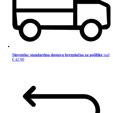
Slovenija: standardna dostava brezplačna za pošiljke
nad
€ 42,90