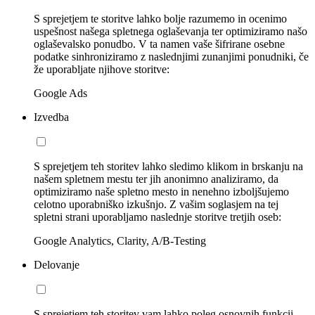
S sprejetjem te storitve lahko bolje razumemo in ocenimo
uspešnost našega spletnega oglaševanja ter optimiziramo našo
oglaševalsko ponudbo. V ta namen vaše šifrirane osebne
podatke sinhroniziramo z naslednjimi zunanjimi ponudniki, če
že uporabljate njihove storitve:
Google Ads
Izvedba
S sprejetjem teh storitev lahko sledimo klikom in brskanju na
našem spletnem mestu ter jih anonimno analiziramo, da
optimiziramo naše spletno mesto in nenehno izboljšujemo
celotno uporabniško izkušnjo. Z vašim soglasjem na tej
spletni strani uporabljamo naslednje storitve tretjih oseb:
Google Analytics, Clarity, A/B-Testing
Delovanje
S sprejetjem teh storitev vam lahko poleg osnovnih funkcij