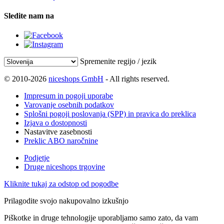
Sledite nam na
Spremenite regijo / jezik
© 2010-2026
niceshops GmbH
- All rights reserved.
Impresum in pogoji uporabe
Varovanje osebnih podatkov
Splošni pogoji poslovanja (SPP) in pravica do preklica
Izjava o dostopnosti
Nastavitve zasebnosti
Preklic ABO naročnine
Podjetje
Druge niceshops trgovine
Kliknite tukaj za odstop od pogodbe
Prilagodite svojo nakupovalno izkušnjo
Piškotke in druge tehnologije uporabljamo samo zato, da vam