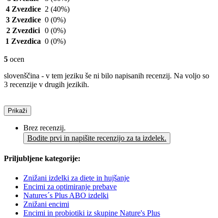
4 Zvezdice
2
(40%)
3 Zvezdice
0
(0%)
2 Zvezdici
0
(0%)
1 Zvezdica
0
(0%)
5
ocen
slovenščina - v tem jeziku še ni bilo napisanih recenzij. Na voljo so
3 recenzije v drugih jezikih.
Prikaži
Brez recenzij.
Bodite prvi in napišite recenzijo za ta izdelek.
Priljubljene kategorije:
Znižani izdelki za diete in hujšanje
Encimi za optimiranje prebave
Natures´s Plus ABO izdelki
Znižani encimi
Encimi in probiotiki iz skupine Nature's Plus