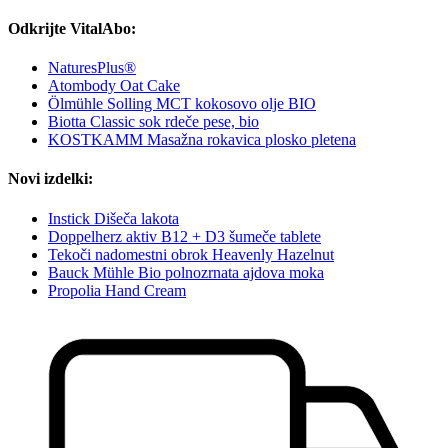
Odkrijte VitalAbo:
NaturesPlus®
Atombody Oat Cake
Ölmühle Solling MCT kokosovo olje BIO
Biotta Classic sok rdeče pese, bio
KOSTKAMM Masažna rokavica plosko pletena
Novi izdelki:
Instick Dišeča lakota
Doppelherz aktiv B12 + D3 šumeče tablete
Tekoči nadomestni obrok Heavenly Hazelnut
Bauck Mühle Bio polnozrnata ajdova moka
Propolia Hand Cream