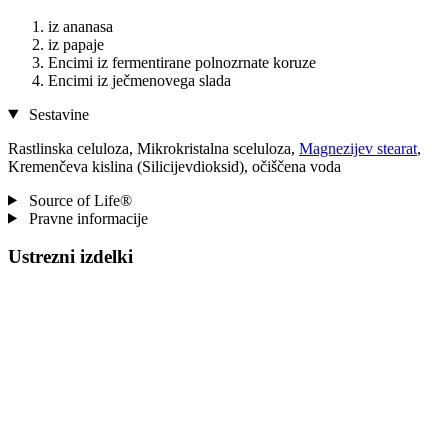
iz ananasa
iz papaje
Encimi iz fermentirane polnozrnate koruze
Encimi iz ječmenovega slada
Sestavine
Rastlinska celuloza, Mikrokristalna sceluloza,
Magnezijev stearat
,
Kremenčeva kislina (Silicijevdioksid), očiščena voda
Source of Life®
Pravne informacije
Ustrezni izdelki