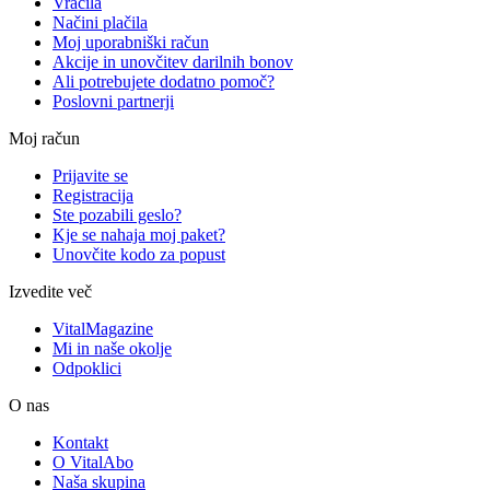
Vračila
Načini plačila
Moj uporabniški račun
Akcije in unovčitev darilnih bonov
Ali potrebujete dodatno pomoč?
Poslovni partnerji
Moj račun
Prijavite se
Registracija
Ste pozabili geslo?
Kje se nahaja moj paket?
Unovčite kodo za popust
Izvedite več
VitalMagazine
Mi in naše okolje
Odpoklici
O nas
Kontakt
O VitalAbo
Naša skupina