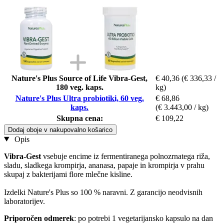
Nature's Plus Source of Life Vibra-Gest,
€ 40,36
(€ 336,33 /
180 veg. kaps.
kg)
Nature's Plus Ultra probiotiki, 60 veg.
€ 68,86
kaps.
(€ 3.443,00 / kg)
Skupna cena:
€ 109,22
Dodaj oboje v nakupovalno košarico
Opis
Vibra-Gest
vsebuje encime iz fermentiranega polnozrnatega riža,
sladu, sladkega krompirja, ananasa, papaje in krompirja v prahu
skupaj z bakterijami flore mlečne kisline.
Izdelki Nature's Plus so 100 % naravni. Z garancijo neodvisnih
laboratorijev.
P
riporočen odmerek
: po potrebi 1 vegetarijansko kapsulo na dan