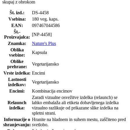
skupaj z obrokom
Št. izd.:
DS-4458
Vsebina:
180 veg. kaps.
EAN:
097467044586
Št.-
[NP-4458]
Proizvajalca:
Znamka:
Nature's Plus
Oblika
Kapsula
vsebine:
Oblike
Vegetarijansko
prehrane:
Vrste izdelka:
Encimi
Lastnosti
Vegetarijansko
izdelkov:
Encimi:
Kombinacija encimov
Zaradi vizualne osvežitve izdelka (relaunch) se
Relaunch
lahko embalaža ali etiketa dobavljenega izdelka
izdelka:
vizualno razlikuje od prikazane slike izdelka na
spletni strani.
Informacije o
Hranite na hladnem in suhem mestu, zaščiteno pred
shranjevanju:
svetlobo.