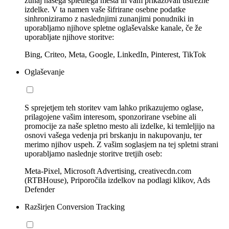
zunaj našega spletnega mesta in vam prikazovali ustrezne
izdelke. V ta namen vaše šifrirane osebne podatke
sinhroniziramo z naslednjimi zunanjimi ponudniki in
uporabljamo njihove spletne oglaševalske kanale, če že
uporabljate njihove storitve:
Bing, Criteo, Meta, Google, LinkedIn, Pinterest, TikTok
Oglaševanje
S sprejetjem teh storitev vam lahko prikazujemo oglase,
prilagojene vašim interesom, sponzorirane vsebine ali
promocije za naše spletno mesto ali izdelke, ki temleljijo na
osnovi vašega vedenja pri brskanju in nakupovanju, ter
merimo njihov uspeh. Z vašim soglasjem na tej spletni strani
uporabljamo naslednje storitve tretjih oseb:
Meta-Pixel, Microsoft Advertising, creativecdn.com
(RTBHouse), Priporočila izdelkov na podlagi klikov, Ads
Defender
Razširjen Conversion Tracking