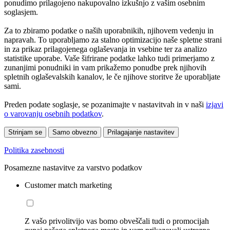
ponudimo prilagojeno nakupovalno izkušnjo z vašim osebnim
soglasjem.
Za to zbiramo podatke o naših uporabnikih, njihovem vedenju in
napravah. To uporabljamo za stalno optimizacijo naše spletne strani
in za prikaz prilagojenega oglaševanja in vsebine ter za analizo
statistike uporabe. Vaše šifrirane podatke lahko tudi primerjamo z
zunanjimi ponudniki in vam prikažemo ponudbe prek njihovih
spletnih oglaševalskih kanalov, le če njihove storitve že uporabljate
sami.
Preden podate soglasje, se pozanimajte v nastavitvah in v naši
izjavi
o varovanju osebnih podatkov
.
Strinjam se
Samo obvezno
Prilagajanje nastavitev
Politika zasebnosti
Posamezne nastavitve za varstvo podatkov
Customer match marketing
Z vašo privolitvijo vas bomo obveščali tudi o promocijah