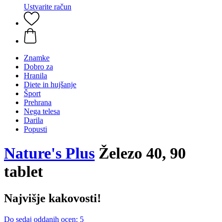
Ustvarite račun
Znamke
Dobro za
Hranila
Diete in hujšanje
Šport
Prehrana
Nega telesa
Darila
Popusti
Nature's Plus
Železo 40, 90
tablet
Najvišje kakovosti!
Do sedaj oddanih ocen: 5