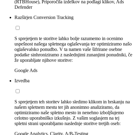
(RTBHouse), Priporočila izdelkov na podlagi klikov, Ads
Defender
Razširjen Conversion Tracking
S sprejetjem te storitve lahko bolje razumemo in ocenimo
uspešnost našega spletnega oglaševanja ter optimiziramo našo
oglaševalsko ponudbo. V ta namen vaše šifrirane osebne
podatke sinhroniziramo z naslednjimi zunanjimi ponudniki, če
že uporabljate njihove storitve:
Google Ads
Izvedba
S sprejetjem teh storitev lahko sledimo klikom in brskanju na
našem spletnem mestu ter jih anonimno analiziramo, da
optimiziramo naše spletno mesto in nenehno izboljšujemo
celotno uporabniško izkušnjo. Z vašim soglasjem na tej
spletni strani uporabljamo naslednje storitve tretjih oseb:
Google Analytics, Clarity, A/B-Testing