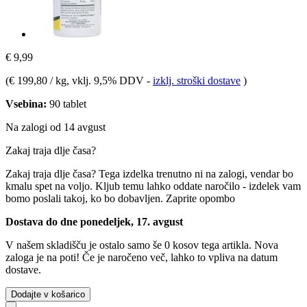
€ 9,99
(
€ 199,80 / kg
, vklj. 9,5% DDV
-
izklj. stroški dostave
)
Vsebina:
90 tablet
Na zalogi od 14 avgust
Zakaj traja dlje časa?
Zakaj traja dlje časa?
Tega izdelka trenutno ni na zalogi, vendar bo
kmalu spet na voljo. Kljub temu lahko oddate naročilo - izdelek vam
bomo poslali takoj, ko bo dobavljen.
Zaprite opombo
Dostava do dne ponedeljek, 17. avgust
V našem skladišču je ostalo samo še 0 kosov tega artikla. Nova
zaloga je na poti! Če je naročeno več, lahko to vpliva na datum
dostave.
Dodajte v košarico