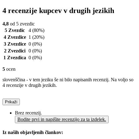
4 recenzije kupcev v drugih jezikih
4,8
od 5 zvezdic
5 Zvezdic
4
(80%)
4 Zvezdice
1
(20%)
3 Zvezdice
0
(0%)
2 Zvezdici
0
(0%)
1 Zvezdica
0
(0%)
5
ocen
slovenščina - v tem jeziku še ni bilo napisanih recenzij. Na voljo so
4 recenzije v drugih jezikih.
Prikaži
Brez recenzij.
Bodite prvi in napišite recenzijo za ta izdelek.
Iz naših objavljenih člankov: