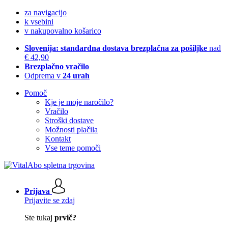
za navigacijo
k vsebini
v nakupovalno košarico
Slovenija: standardna dostava brezplačna za pošiljke
nad
€ 42,90
Brezplačno vračilo
Odprema v
24 urah
Pomoč
Kje je moje naročilo?
Vračilo
Stroški dostave
Možnosti plačila
Kontakt
Vse teme pomoči
Prijava
Prijavite se zdaj
Ste tukaj
prvič?