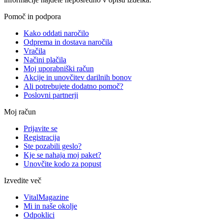
Pomoč in podpora
Kako oddati naročilo
Odprema in dostava naročila
Vračila
Načini plačila
Moj uporabniški račun
Akcije in unovčitev darilnih bonov
Ali potrebujete dodatno pomoč?
Poslovni partnerji
Moj račun
Prijavite se
Registracija
Ste pozabili geslo?
Kje se nahaja moj paket?
Unovčite kodo za popust
Izvedite več
VitalMagazine
Mi in naše okolje
Odpoklici