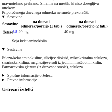
uravnoteženo prehrano. Shranite na mestih, ki niso dosegljiva
otrokom.
Priporočenega dnevnega odmerka ne smete prekoračiti.
Sestavine
na dnevni
na dnevni
Sestavine
odmerek/porcijo (1 tab.)
odmerek/porcijo (2 tab.)
[1]
20 mg
40 mg
železo
Soja kelat aminokislin
Sestavine
železo-kelat aminokisline, silicijev dioksid, mikrokristalna celuloza,
stearinska kislina, magnezijeve soli iz jedilnih maščobnih kislin,
Farmacevtska glazura (iz drevesne smole), celuloza
Splošne informacije o železu
Pravne informacije
Ustrezni izdelki