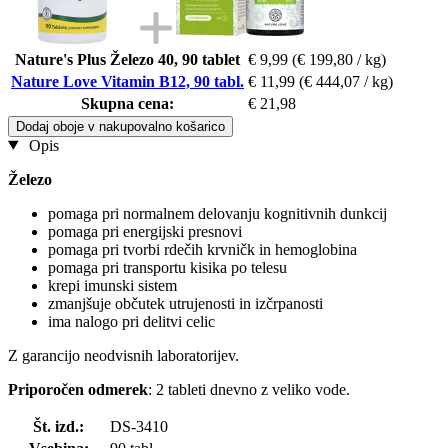
Nature's Plus Železo 40, 90 tablet
€ 9,99
(€ 199,80 / kg)
Nature Love Vitamin B12, 90 tabl.
€ 11,99
(€ 444,07 / kg)
Skupna cena:
€ 21,98
Dodaj oboje v nakupovalno košarico
Opis
Železo
pomaga pri normalnem delovanju kognitivnih dunkcij
pomaga pri energijski presnovi
pomaga pri tvorbi rdečih krvničk in hemoglobina
pomaga pri transportu kisika po telesu
krepi imunski sistem
zmanjšuje občutek utrujenosti in izčrpanosti
ima nalogo pri delitvi celic
Z garancijo neodvisnih laboratorijev.
Priporočen odmerek
: 2 tableti dnevno z veliko vode.
Št. izd.:
DS-3410