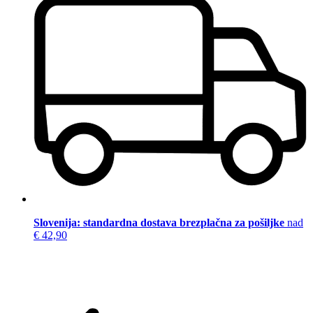
Slovenija: standardna dostava brezplačna za pošiljke
nad
€ 42,90