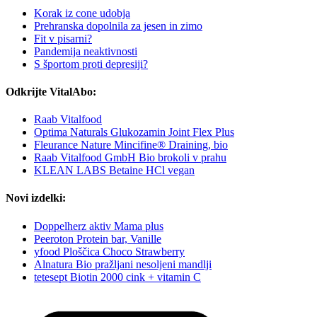
Korak iz cone udobja
Prehranska dopolnila za jesen in zimo
Fit v pisarni?
Pandemija neaktivnosti
S športom proti depresiji?
Odkrijte VitalAbo:
Raab Vitalfood
Optima Naturals Glukozamin Joint Flex Plus
Fleurance Nature Mincifine® Draining, bio
Raab Vitalfood GmbH Bio brokoli v prahu
KLEAN LABS Betaine HCl vegan
Novi izdelki:
Doppelherz aktiv Mama plus
Peeroton Protein bar, Vanille
yfood Ploščica Choco Strawberry
Alnatura Bio pražljani nesoljeni mandlji
tetesept Biotin 2000 cink + vitamin C