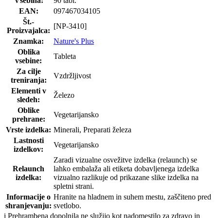
Vsebina:
90 tabl.
EAN:
097467034105
Št.-
[NP-3410]
Proizvajalca:
Znamka:
Nature's Plus
Oblika
Tableta
vsebine:
Za cilje
Vzdržljivost
treniranja:
Elementi v
Železo
sledeh:
Oblike
Vegetarijansko
prehrane:
Vrste izdelka:
Minerali, Preparati železa
Lastnosti
Vegetarijansko
izdelkov:
Zaradi vizualne osvežitve izdelka (relaunch) se
Relaunch
lahko embalaža ali etiketa dobavljenega izdelka
izdelka:
vizualno razlikuje od prikazane slike izdelka na
spletni strani.
Informacije o
Hranite na hladnem in suhem mestu, zaščiteno pred
shranjevanju:
svetlobo.
i
Prehrambena dopolnila ne služijo kot nadomestilo za zdravo in