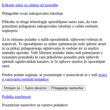
Kliknite tukaj za odstop od pogodbe
Prilagodite svojo nakupovalno izkušnjo
Piškotke in druge tehnologije uporabljamo samo zato, da vam
ponudimo prilagojeno nakupovalno izkušnjo z vašim osebnim
soglasjem.
Za to zbiramo podatke o naših uporabnikih, njihovem vedenju in
napravah. To uporabljamo za stalno optimizacijo naše spletne strani
in za prikaz prilagojenega oglaševanja in vsebine ter za analizo
statistike uporabe. Vaše šifrirane podatke lahko tudi primerjamo z
zunanjimi ponudniki in vam prikažemo ponudbe prek njihovih
spletnih oglaševalskih kanalov, le če njihove storitve že uporabljate
sami.
Preden podate soglasje, se pozanimajte v nastavitvah in v naši
izjavi
o varovanju osebnih podatkov
.
Strinjam se
Samo obvezno
Prilagajanje nastavitev
Politika zasebnosti
Posamezne nastavitve za varstvo podatkov