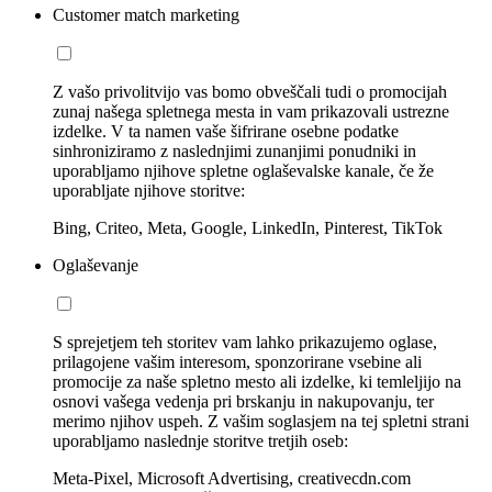
Customer match marketing
Z vašo privolitvijo vas bomo obveščali tudi o promocijah
zunaj našega spletnega mesta in vam prikazovali ustrezne
izdelke. V ta namen vaše šifrirane osebne podatke
sinhroniziramo z naslednjimi zunanjimi ponudniki in
uporabljamo njihove spletne oglaševalske kanale, če že
uporabljate njihove storitve:
Bing, Criteo, Meta, Google, LinkedIn, Pinterest, TikTok
Oglaševanje
S sprejetjem teh storitev vam lahko prikazujemo oglase,
prilagojene vašim interesom, sponzorirane vsebine ali
promocije za naše spletno mesto ali izdelke, ki temleljijo na
osnovi vašega vedenja pri brskanju in nakupovanju, ter
merimo njihov uspeh. Z vašim soglasjem na tej spletni strani
uporabljamo naslednje storitve tretjih oseb:
Meta-Pixel, Microsoft Advertising, creativecdn.com