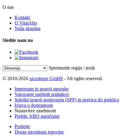
O nas
Kontakt
O VitalAbo
Naša skupina
Sledite nam na
Spremenite regijo / jezik
© 2010-2026
niceshops GmbH
- All rights reserved.
Impresum in pogoji uporabe
Varovanje osebnih podatkov
Splošni pogoji poslovanja (SPP) in pravica do preklica
Izjava o dostopnosti
Nastavitve zasebnosti
Preklic ABO naročnine
Podjetje
Druge niceshops trgovine