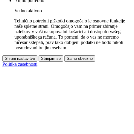
Nujno potrebno
Vedno aktivno
Tehnično potrebni piškotki omogočajo le osnovne funkcije
naše spletne strani. Omogočajo vam na primer zbiranje
izdelkov v vaši nakupovalni košarici ali dostop do vašega
uporabniškega računa. To pomeni, da o vas ne moremo
ničesar sklepati, prav tako dobljeni podatki ne bodo nikoli
posredovani tretjim osebam.
Shrani nastavitve
Strinjam se
Samo obvezno
Politika zasebnosti