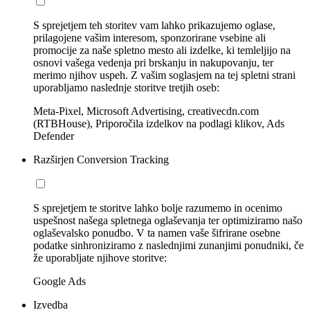
S sprejetjem teh storitev vam lahko prikazujemo oglase,
prilagojene vašim interesom, sponzorirane vsebine ali
promocije za naše spletno mesto ali izdelke, ki temleljijo na
osnovi vašega vedenja pri brskanju in nakupovanju, ter
merimo njihov uspeh. Z vašim soglasjem na tej spletni strani
uporabljamo naslednje storitve tretjih oseb:
Meta-Pixel, Microsoft Advertising, creativecdn.com
(RTBHouse), Priporočila izdelkov na podlagi klikov, Ads
Defender
Razširjen Conversion Tracking
S sprejetjem te storitve lahko bolje razumemo in ocenimo
uspešnost našega spletnega oglaševanja ter optimiziramo našo
oglaševalsko ponudbo. V ta namen vaše šifrirane osebne
podatke sinhroniziramo z naslednjimi zunanjimi ponudniki, če
že uporabljate njihove storitve:
Google Ads
Izvedba