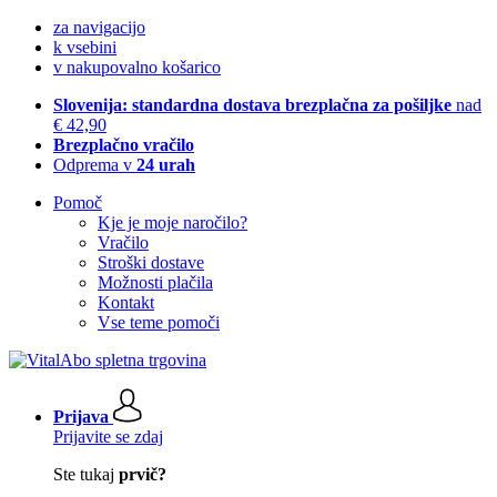
za navigacijo
k vsebini
v nakupovalno košarico
Slovenija: standardna dostava brezplačna za pošiljke
nad
€ 42,90
Brezplačno vračilo
Odprema v
24 urah
Pomoč
Kje je moje naročilo?
Vračilo
Stroški dostave
Možnosti plačila
Kontakt
Vse teme pomoči
Prijava
Prijavite se zdaj
Ste tukaj
prvič?