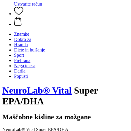
Ustvarite račun
Znamke
Dobro za
Hranila
Diete in hujšanje
Šport
Prehrana
Nega telesa
Darila
Popusti
NeuroLab® Vital
Super
EPA/DHA
Maščobne kisline za možgane
NeuroLab® Vital Super EPA/DHA