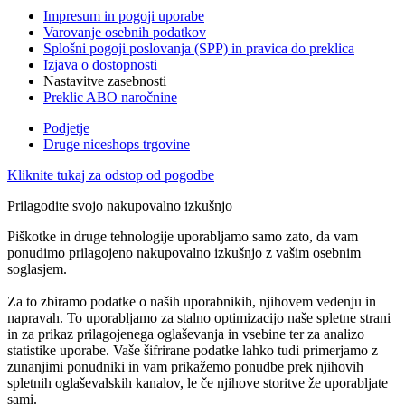
Impresum in pogoji uporabe
Varovanje osebnih podatkov
Splošni pogoji poslovanja (SPP) in pravica do preklica
Izjava o dostopnosti
Nastavitve zasebnosti
Preklic ABO naročnine
Podjetje
Druge niceshops trgovine
Kliknite tukaj za odstop od pogodbe
Prilagodite svojo nakupovalno izkušnjo
Piškotke in druge tehnologije uporabljamo samo zato, da vam
ponudimo prilagojeno nakupovalno izkušnjo z vašim osebnim
soglasjem.
Za to zbiramo podatke o naših uporabnikih, njihovem vedenju in
napravah. To uporabljamo za stalno optimizacijo naše spletne strani
in za prikaz prilagojenega oglaševanja in vsebine ter za analizo
statistike uporabe. Vaše šifrirane podatke lahko tudi primerjamo z
zunanjimi ponudniki in vam prikažemo ponudbe prek njihovih
spletnih oglaševalskih kanalov, le če njihove storitve že uporabljate
sami.