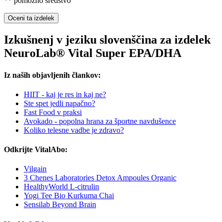
** pomožno sredstvo
Oceni ta izdelek
Izkušnenj v jeziku slovenščina za izdelek
NeuroLab® Vital Super EPA/DHA
Iz naših objavljenih člankov:
HIIT - kaj je res in kaj ne?
Ste spet jedli napačno?
Fast Food v praksi
Avokado - popolna hrana za športne navdušence
Koliko telesne vadbe je zdravo?
Odkrijte VitalAbo:
Vilgain
3 Chenes Laboratories Detox Ampoules Organic
HealthyWorld L-citrulin
Yogi Tee Bio Kurkuma Chai
Sensilab Beyond Brain