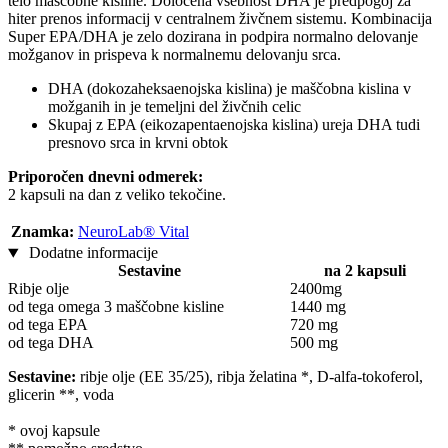
telo maščobne kisline. Določena vsebnost DHA je predpogoj za
hiter prenos informacij v centralnem živčnem sistemu. Kombinacija
Super EPA/DHA je zelo dozirana in podpira normalno delovanje
možganov in prispeva k normalnemu delovanju srca.
DHA (dokozaheksaenojska kislina) je maščobna kislina v
možganih in je temeljni del živčnih celic
Skupaj z EPA (eikozapentaenojska kislina) ureja DHA tudi
presnovo srca in krvni obtok
Priporočen dnevni odmerek:
2 kapsuli na dan z veliko tekočine.
Znamka:
NeuroLab® Vital
Dodatne informacije
Sestavine
na 2 kapsuli
Ribje olje
2400mg
od tega omega 3 maščobne kisline
1440 mg
od tega EPA
720 mg
od tega DHA
500 mg
Sestavine:
ribje olje (EE 35/25), ribja želatina *, D-alfa-tokoferol,
glicerin **, voda
* ovoj kapsule