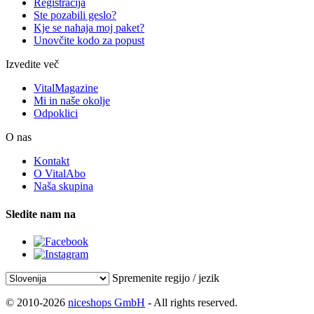
Registracija
Ste pozabili geslo?
Kje se nahaja moj paket?
Unovčite kodo za popust
Izvedite več
VitalMagazine
Mi in naše okolje
Odpoklici
O nas
Kontakt
O VitalAbo
Naša skupina
Sledite nam na
Spremenite regijo / jezik
© 2010-2026
niceshops GmbH
- All rights reserved.