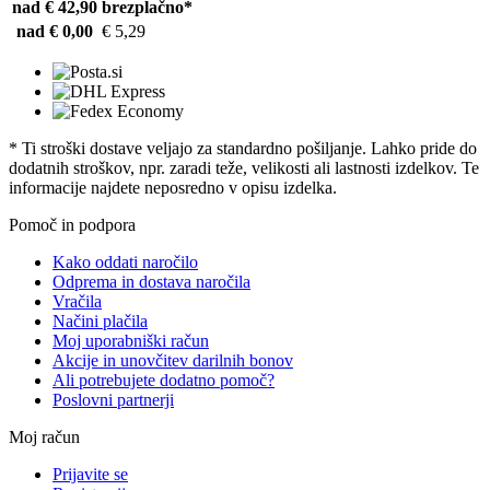
nad € 42,90
brezplačno*
nad € 0,00
€ 5,29
* Ti stroški dostave veljajo za standardno pošiljanje. Lahko pride do
dodatnih stroškov, npr. zaradi teže, velikosti ali lastnosti izdelkov. Te
informacije najdete neposredno v opisu izdelka.
Pomoč in podpora
Kako oddati naročilo
Odprema in dostava naročila
Vračila
Načini plačila
Moj uporabniški račun
Akcije in unovčitev darilnih bonov
Ali potrebujete dodatno pomoč?
Poslovni partnerji
Moj račun
Prijavite se