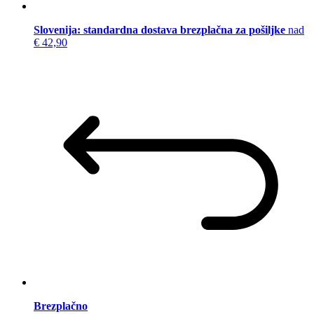
Slovenija: standardna dostava brezplačna za pošiljke
nad
€ 42,90
Brezplačno