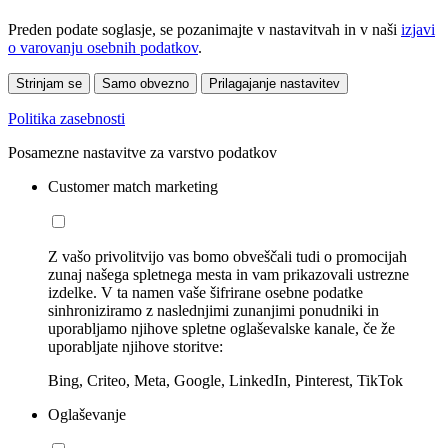
Preden podate soglasje, se pozanimajte v nastavitvah in v naši
izjavi
o varovanju osebnih podatkov
.
Strinjam se
Samo obvezno
Prilagajanje nastavitev
Politika zasebnosti
Posamezne nastavitve za varstvo podatkov
Customer match marketing
Z vašo privolitvijo vas bomo obveščali tudi o promocijah
zunaj našega spletnega mesta in vam prikazovali ustrezne
izdelke. V ta namen vaše šifrirane osebne podatke
sinhroniziramo z naslednjimi zunanjimi ponudniki in
uporabljamo njihove spletne oglaševalske kanale, če že
uporabljate njihove storitve:
Bing, Criteo, Meta, Google, LinkedIn, Pinterest, TikTok
Oglaševanje