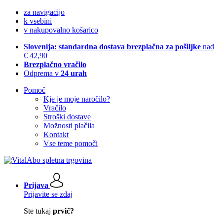
za navigacijo
k vsebini
v nakupovalno košarico
Slovenija: standardna dostava brezplačna za pošiljke
nad
€ 42,90
Brezplačno vračilo
Odprema v
24 urah
Pomoč
Kje je moje naročilo?
Vračilo
Stroški dostave
Možnosti plačila
Kontakt
Vse teme pomoči
Prijava
Prijavite se zdaj
Ste tukaj
prvič?