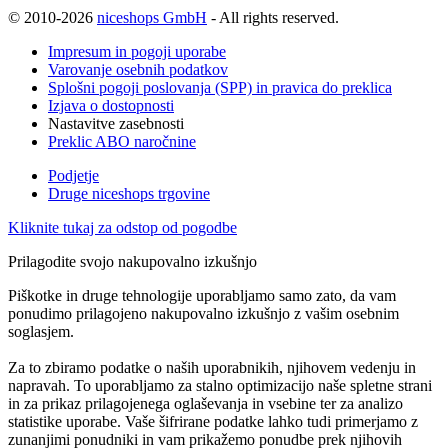
© 2010-2026
niceshops GmbH
- All rights reserved.
Impresum in pogoji uporabe
Varovanje osebnih podatkov
Splošni pogoji poslovanja (SPP) in pravica do preklica
Izjava o dostopnosti
Nastavitve zasebnosti
Preklic ABO naročnine
Podjetje
Druge niceshops trgovine
Kliknite tukaj za odstop od pogodbe
Prilagodite svojo nakupovalno izkušnjo
Piškotke in druge tehnologije uporabljamo samo zato, da vam
ponudimo prilagojeno nakupovalno izkušnjo z vašim osebnim
soglasjem.
Za to zbiramo podatke o naših uporabnikih, njihovem vedenju in
napravah. To uporabljamo za stalno optimizacijo naše spletne strani
in za prikaz prilagojenega oglaševanja in vsebine ter za analizo
statistike uporabe. Vaše šifrirane podatke lahko tudi primerjamo z
zunanjimi ponudniki in vam prikažemo ponudbe prek njihovih