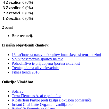
4 Zvezdice
0
(0%)
3 Zvezdice
0
(0%)
2 Zvezdici
0
(0%)
1 Zvezdica
0
(0%)
2
oceni
Brez recenzij.
Iz naših objavljenih člankov:
13 načinov za naravno krepitev imunskega sistema pozimi
Vpliv posameznih športov na telo
Pohodništvo je priljubljena športna aktivnost
Trening: doma ali v telovadnici
Fitnes trendi 2016
Odkrijte VitalAbo:
Solaray
Terra Elements Acai v prahu bio
Klosterfrau Pastile proti kašlju z okusom pomaranče
Instant Chai Latte Organic - vanilija bio
BjökoVit Formula za sklepe