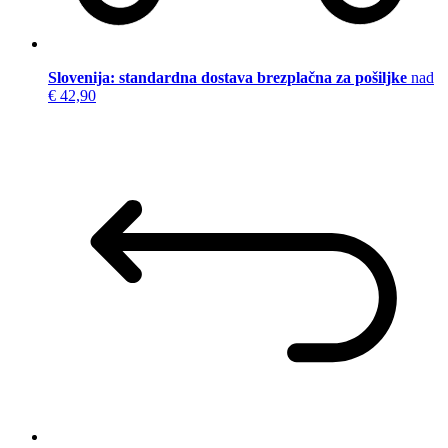
Slovenija: standardna dostava brezplačna za pošiljke
nad
€ 42,90