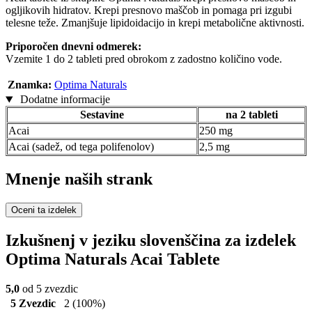
ogljikovih hidratov. Krepi presnovo maščob in pomaga pri izgubi
telesne teže. Zmanjšuje lipidoidacijo in krepi metabolične aktivnosti.
Priporočen dnevni odmerek:
Vzemite 1 do 2 tableti pred obrokom z zadostno količino vode.
Znamka:
Optima Naturals
Dodatne informacije
Sestavine
na 2 tableti
Acai
250 mg
Acai (sadež, od tega polifenolov)
2,5 mg
Mnenje naših strank
Oceni ta izdelek
Izkušnenj v jeziku slovenščina za izdelek
Optima Naturals Acai Tablete
5,0
od 5 zvezdic
5 Zvezdic
2
(100%)