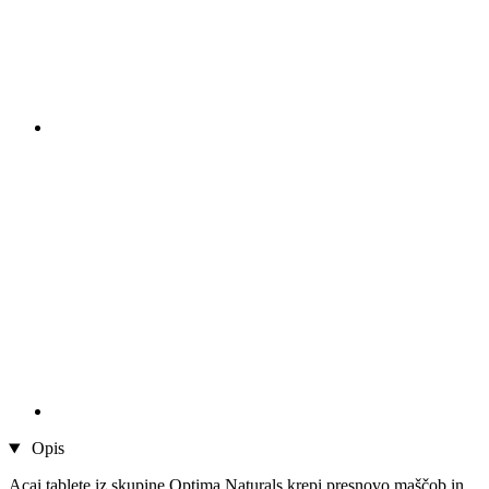
Opis
Acai tablete iz skupine Optima Naturals krepi presnovo maščob in