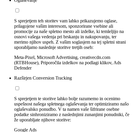
Oglaševanje
S sprejetjem teh storitev vam lahko prikazujemo oglase,
prilagojene vašim interesom, sponzorirane vsebine ali
promocije za naše spletno mesto ali izdelke, ki temleljijo na
osnovi vašega vedenja pri brskanju in nakupovanju, ter
merimo njihov uspeh. Z vašim soglasjem na tej spletni strani
uporabljamo naslednje storitve tretjih oseb:
Meta-Pixel, Microsoft Advertising, creativecdn.com
(RTBHouse), Priporočila izdelkov na podlagi klikov, Ads
Defender
Razširjen Conversion Tracking
S sprejetjem te storitve lahko bolje razumemo in ocenimo
uspešnost našega spletnega oglaševanja ter optimiziramo našo
oglaševalsko ponudbo. V ta namen vaše šifrirane osebne
podatke sinhroniziramo z naslednjimi zunanjimi ponudniki, če
že uporabljate njihove storitve:
Google Ads