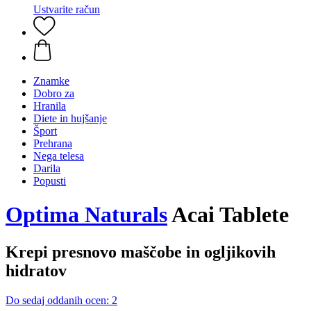
Ustvarite račun
Znamke
Dobro za
Hranila
Diete in hujšanje
Šport
Prehrana
Nega telesa
Darila
Popusti
Optima Naturals
Acai Tablete
Krepi presnovo maščobe in ogljikovih
hidratov
Do sedaj oddanih ocen: 2