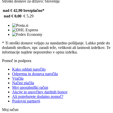
Stroški dostave za državo: Slovenija
nad € 42,90
brezplačno*
nad € 0,00
€ 5,29
* Ti stroški dostave veljajo za standardno pošiljanje. Lahko pride do
dodatnih stroškov, npr. zaradi teže, velikosti ali lastnosti izdelkov. Te
informacije najdete neposredno v opisu izdelka.
Pomoč in podpora
Kako oddati naročilo
Odprema in dostava naročila
Vračila
Načini plačila
Moj uporabniški račun
Akcije in unovčitev darilnih bonov
Ali potrebujete dodatno pomoč?
Poslovni partnerji
Moj račun