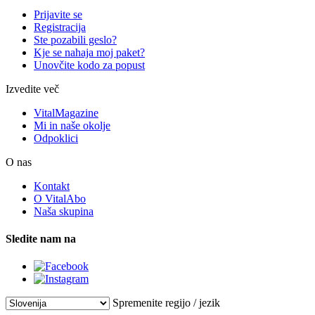
Prijavite se
Registracija
Ste pozabili geslo?
Kje se nahaja moj paket?
Unovčite kodo za popust
Izvedite več
VitalMagazine
Mi in naše okolje
Odpoklici
O nas
Kontakt
O VitalAbo
Naša skupina
Sledite nam na
Spremenite regijo / jezik