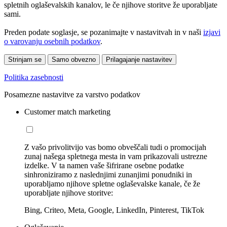
spletnih oglaševalskih kanalov, le če njihove storitve že uporabljate
sami.
Preden podate soglasje, se pozanimajte v nastavitvah in v naši
izjavi
o varovanju osebnih podatkov
.
Strinjam se
Samo obvezno
Prilagajanje nastavitev
Politika zasebnosti
Posamezne nastavitve za varstvo podatkov
Customer match marketing
Z vašo privolitvijo vas bomo obveščali tudi o promocijah
zunaj našega spletnega mesta in vam prikazovali ustrezne
izdelke. V ta namen vaše šifrirane osebne podatke
sinhroniziramo z naslednjimi zunanjimi ponudniki in
uporabljamo njihove spletne oglaševalske kanale, če že
uporabljate njihove storitve:
Bing, Criteo, Meta, Google, LinkedIn, Pinterest, TikTok