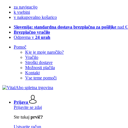
za navigacijo
k vsebini
v nakupovalno košarico
Slovenija: standardna dostava brezplačna za pošiljke
nad €
Brezplačno vračilo
Odprema v
24 urah
Pomoč
Kje je moje naročilo?
Vračilo
Stroški dostave
Možnosti plačila
Kontakt
Vse teme pomoči
Prijava
Prijavite se zdaj
Ste tukaj
prvič?
Ustvarite račun