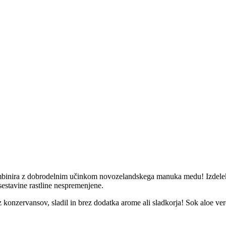
ombinira z dobrodelnim učinkom novozelandskega manuka medu! Izdelek je 
 sestavine rastline nespremenjene.
z konzervansov, sladil in brez dodatka arome ali sladkorja! Sok aloe v