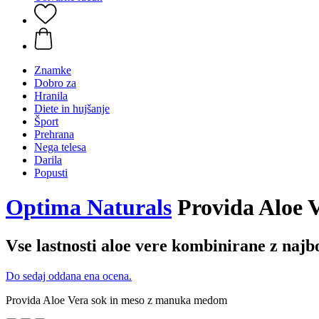
Znamke
Dobro za
Hranila
Diete in hujšanje
Šport
Prehrana
Nega telesa
Darila
Popusti
Optima Naturals
Provida Aloe 
Vse lastnosti aloe vere kombinirane z naj
Do sedaj oddana ena ocena.
Provida Aloe Vera sok in meso z manuka medom