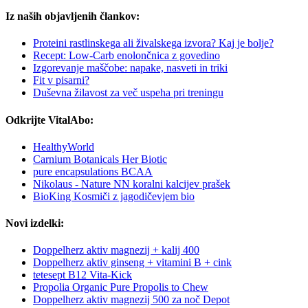
Iz naših objavljenih člankov:
Proteini rastlinskega ali živalskega izvora? Kaj je bolje?
Recept: Low-Carb enolončnica z govedino
Izgorevanje maščobe: napake, nasveti in triki
Fit v pisarni?
Duševna žilavost za več uspeha pri treningu
Odkrijte VitalAbo:
HealthyWorld
Carnium Botanicals Her Biotic
pure encapsulations BCAA
Nikolaus - Nature NN koralni kalcijev prašek
BioKing Kosmiči z jagodičevjem bio
Novi izdelki:
Doppelherz aktiv magnezij + kalij 400
Doppelherz aktiv ginseng + vitamini B + cink
tetesept B12 Vita-Kick
Propolia Organic Pure Propolis to Chew
Doppelherz aktiv magnezij 500 za noč Depot