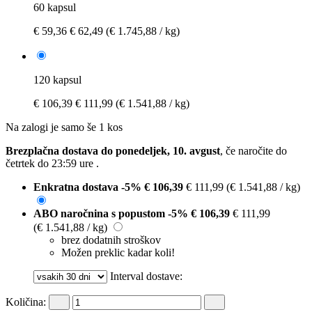
60 kapsul
€ 59,36
€ 62,49
(€ 1.745,88 / kg)
120 kapsul
€ 106,39
€ 111,99
(€ 1.541,88 / kg)
Na zalogi je samo še 1 kos
Brezplačna dostava do ponedeljek, 10. avgust
, če naročite do
četrtek do 23:59 ure
.
Enkratna dostava
-5%
€ 106,39
€ 111,99
(€ 1.541,88 / kg)
ABO naročnina s popustom
-5%
€ 106,39
€ 111,99
(€ 1.541,88 / kg)
brez dodatnih stroškov
Možen preklic kadar koli!
Interval dostave:
Količina: