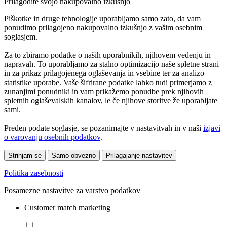
Prilagodite svojo nakupovalno izkušnjo
Piškotke in druge tehnologije uporabljamo samo zato, da vam
ponudimo prilagojeno nakupovalno izkušnjo z vašim osebnim
soglasjem.
Za to zbiramo podatke o naših uporabnikih, njihovem vedenju in
napravah. To uporabljamo za stalno optimizacijo naše spletne strani
in za prikaz prilagojenega oglaševanja in vsebine ter za analizo
statistike uporabe. Vaše šifrirane podatke lahko tudi primerjamo z
zunanjimi ponudniki in vam prikažemo ponudbe prek njihovih
spletnih oglaševalskih kanalov, le če njihove storitve že uporabljate
sami.
Preden podate soglasje, se pozanimajte v nastavitvah in v naši
izjavi
o varovanju osebnih podatkov
.
Strinjam se
Samo obvezno
Prilagajanje nastavitev
Politika zasebnosti
Posamezne nastavitve za varstvo podatkov
Customer match marketing