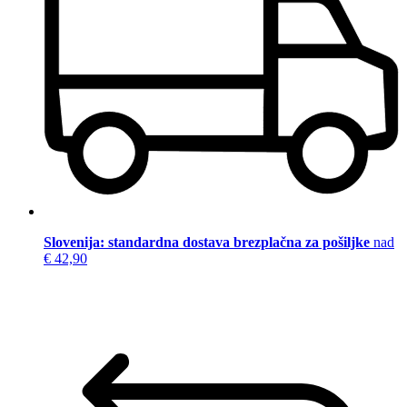
Slovenija: standardna dostava brezplačna za pošiljke
nad
€ 42,90