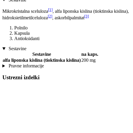
[1]
Mikrokristalna sceluloza
, alfa liponska kislina (tioktinska kislina),
[2]
[3]
hidroksietilmetilceluloza
, askorbilpalmitat
Polnilo
Kapsula
Antioksidanti
Sestavine
Sestavine
na kaps.
alfa liponska kislina (tioktinska kislina)
200 mg
Pravne informacije
Ustrezni izdelki