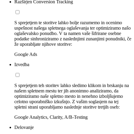
Razširjen Conversion Tracking
S sprejetjem te storitve lahko bolje razumemo in ocenimo
uspešnost našega spletnega oglaševanja ter optimiziramo našo
oglaševalsko ponudbo. V ta namen vaše šifrirane osebne
podatke sinhroniziramo z naslednjimi zunanjimi ponudniki, če
že uporabljate njihove storitve:
Google Ads
Izvedba
S sprejetjem teh storitev lahko sledimo klikom in brskanju na
našem spletnem mestu ter jih anonimno analiziramo, da
optimiziramo naše spletno mesto in nenehno izboljšujemo
celotno uporabniško izkušnjo. Z vašim soglasjem na tej
spletni strani uporabljamo naslednje storitve tretjih oseb:
Google Analytics, Clarity, A/B-Testing
Delovanje