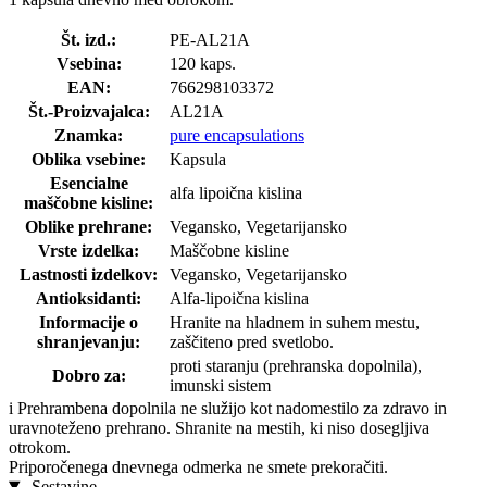
Št. izd.:
PE-AL21A
Vsebina:
120 kaps.
EAN:
766298103372
Št.-Proizvajalca:
AL21A
Znamka:
pure encapsulations
Oblika vsebine:
Kapsula
Esencialne
alfa lipoična kislina
maščobne kisline:
Oblike prehrane:
Vegansko, Vegetarijansko
Vrste izdelka:
Maščobne kisline
Lastnosti izdelkov:
Vegansko, Vegetarijansko
Antioksidanti:
Alfa-lipoična kislina
Informacije o
Hranite na hladnem in suhem mestu,
shranjevanju:
zaščiteno pred svetlobo.
proti staranju (prehranska dopolnila),
Dobro za:
imunski sistem
i
Prehrambena dopolnila ne služijo kot nadomestilo za zdravo in
uravnoteženo prehrano. Shranite na mestih, ki niso dosegljiva
otrokom.
Priporočenega dnevnega odmerka ne smete prekoračiti.
Sestavine