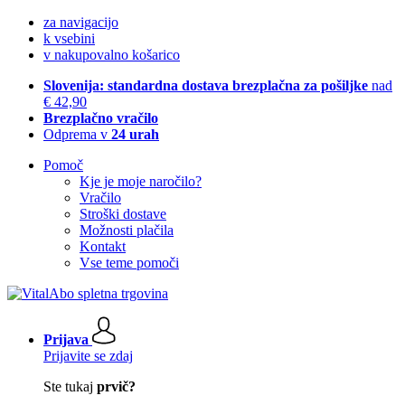
za navigacijo
k vsebini
v nakupovalno košarico
Slovenija: standardna dostava brezplačna za pošiljke
nad
€ 42,90
Brezplačno vračilo
Odprema v
24 urah
Pomoč
Kje je moje naročilo?
Vračilo
Stroški dostave
Možnosti plačila
Kontakt
Vse teme pomoči
Prijava
Prijavite se zdaj
Ste tukaj
prvič?