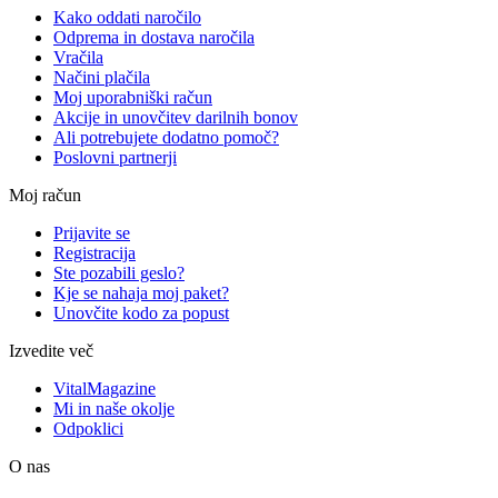
Kako oddati naročilo
Odprema in dostava naročila
Vračila
Načini plačila
Moj uporabniški račun
Akcije in unovčitev darilnih bonov
Ali potrebujete dodatno pomoč?
Poslovni partnerji
Moj račun
Prijavite se
Registracija
Ste pozabili geslo?
Kje se nahaja moj paket?
Unovčite kodo za popust
Izvedite več
VitalMagazine
Mi in naše okolje
Odpoklici
O nas