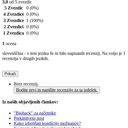
3,0
od 5 zvezdic
5 Zvezdic
0
(0%)
4 Zvezdice
0
(0%)
3 Zvezdice
1
(100%)
2 Zvezdici
0
(0%)
1 Zvezdica
0
(0%)
1
ocena
slovenščina - v tem jeziku še ni bilo napisanih recenzij. Na voljo je 1
recenzija v drugih jezikih.
Prikaži
Brez recenzij.
Bodite prvi in napišite recenzijo za ta izdelek.
Iz naših objavljenih člankov:
"Biohack" za začetnike
Prekinitveni post
Kako izboljšati kondicijo možganov?