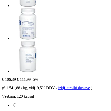
€ 106,39
€ 111,99
-5%
(
€ 1.541,88 / kg
, vklj. 9,5% DDV
-
izklj. stroški dostave
)
Vsebina:
120 kapsul