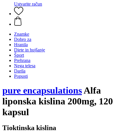
Ustvarite račun
Znamke
Dobro za
Hranila
Diete in hujšanje
Šport
Prehrana
Nega telesa
Darila
Popusti
pure encapsulations
Alfa
liponska kislina 200mg, 120
kapsul
Tioktinska kislina