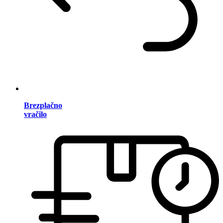
Brezplačno
vračilo