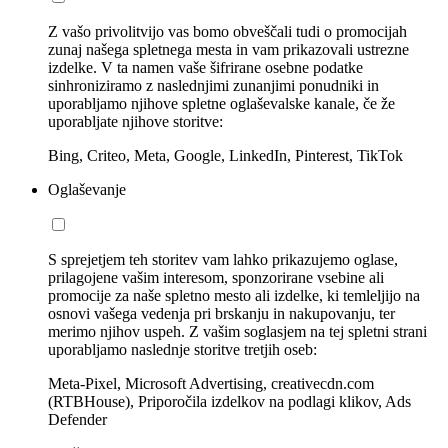
Z vašo privolitvijo vas bomo obveščali tudi o promocijah
zunaj našega spletnega mesta in vam prikazovali ustrezne
izdelke. V ta namen vaše šifrirane osebne podatke
sinhroniziramo z naslednjimi zunanjimi ponudniki in
uporabljamo njihove spletne oglaševalske kanale, če že
uporabljate njihove storitve:
Bing, Criteo, Meta, Google, LinkedIn, Pinterest, TikTok
Oglaševanje
S sprejetjem teh storitev vam lahko prikazujemo oglase,
prilagojene vašim interesom, sponzorirane vsebine ali
promocije za naše spletno mesto ali izdelke, ki temleljijo na
osnovi vašega vedenja pri brskanju in nakupovanju, ter
merimo njihov uspeh. Z vašim soglasjem na tej spletni strani
uporabljamo naslednje storitve tretjih oseb:
Meta-Pixel, Microsoft Advertising, creativecdn.com
(RTBHouse), Priporočila izdelkov na podlagi klikov, Ads
Defender