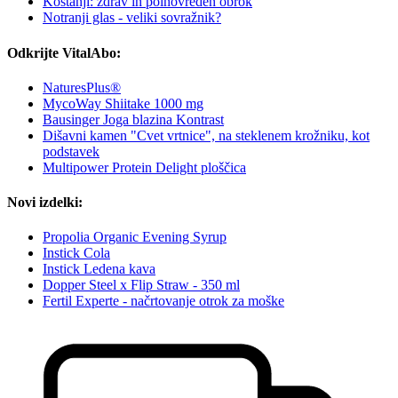
Kostanji: zdrav in polnovreden obrok
Notranji glas - veliki sovražnik?
Odkrijte VitalAbo:
NaturesPlus®
MycoWay Shiitake 1000 mg
Bausinger Joga blazina Kontrast
Dišavni kamen "Cvet vrtnice", na steklenem krožniku, kot
podstavek
Multipower Protein Delight ploščica
Novi izdelki:
Propolia Organic Evening Syrup
Instick Cola
Instick Ledena kava
Dopper Steel x Flip Straw - 350 ml
Fertil Experte - načrtovanje otrok za moške