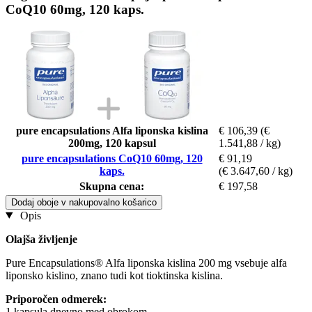
CoQ10 60mg, 120 kaps.
pure encapsulations Alfa liponska kislina
€ 106,39
(€
200mg, 120 kapsul
1.541,88 / kg)
pure encapsulations CoQ10 60mg, 120
€ 91,19
kaps.
(€ 3.647,60 / kg)
Skupna cena:
€ 197,58
Dodaj oboje v nakupovalno košarico
Opis
Olajša življenje
Pure Encapsulations® Alfa liponska kislina 200 mg vsebuje alfa
liponsko kislino, znano tudi kot tioktinska kislina.
Priporočen odmerek:
1 kapsula dnevno med obrokom.