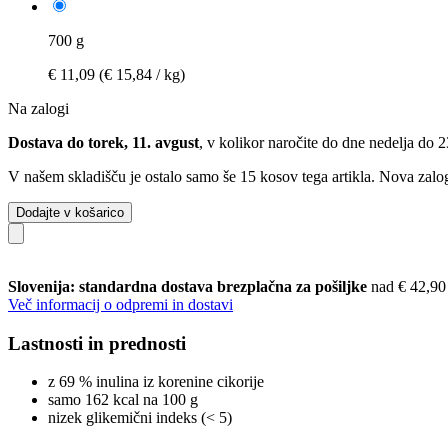
700 g
€ 11,09
(€ 15,84 / kg)
Na zalogi
Dostava do torek, 11. avgust
, v kolikor naročite do dne
nedelja do 
V našem skladišču je ostalo samo še 15 kosov tega artikla. Nova zalog
Dodajte v košarico
Slovenija: standardna dostava brezplačna za pošiljke
nad € 42,90
Več informacij o odpremi in dostavi
Lastnosti in prednosti
z 69 % inulina iz korenine cikorije
samo 162 kcal na 100 g
nizek glikemični indeks (< 5)