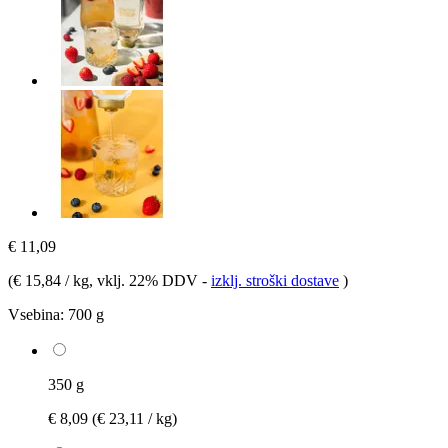
€ 11,09
(
€ 15,84 / kg
, vklj. 22% DDV
-
izklj. stroški dostave
)
Vsebina:
700 g
350 g
€ 8,09
(€ 23,11 / kg)