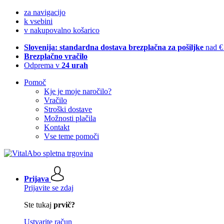
za navigacijo
k vsebini
v nakupovalno košarico
Slovenija: standardna dostava brezplačna za pošiljke
nad €
Brezplačno vračilo
Odprema v
24 urah
Pomoč
Kje je moje naročilo?
Vračilo
Stroški dostave
Možnosti plačila
Kontakt
Vse teme pomoči
Prijava
Prijavite se zdaj
Ste tukaj
prvič?
Ustvarite račun