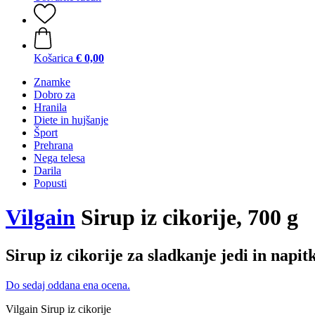
Košarica
€ 0,00
Znamke
Dobro za
Hranila
Diete in hujšanje
Šport
Prehrana
Nega telesa
Darila
Popusti
Vilgain
Sirup iz cikorije, 700 g
Sirup iz cikorije za sladkanje jedi in napit
Do sedaj oddana ena ocena.
Vilgain Sirup iz cikorije