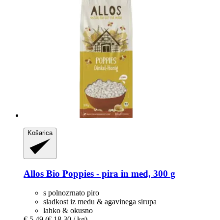
Košarica
Allos
Bio Poppies -​ pira in med, 300 g
s polnozrnato piro
sladkost iz medu & agavinega sirupa
lahko & okusno
€ 5,49
(€ 18,30 / kg)