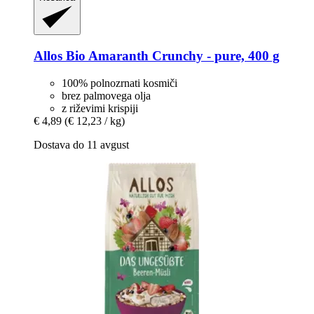
Allos
Bio Amaranth Crunchy -​ pure, 400 g
100% polnozrnati kosmiči
brez palmovega olja
z riževimi krispiji
€ 4,89
(€ 12,23 / kg)
Dostava do 11 avgust