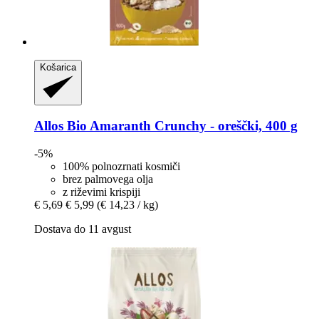
Košarica
Allos
Bio Amaranth Crunchy -​ oreščki, 400 g
-5%
100% polnozrnati kosmiči
brez palmovega olja
z riževimi krispiji
€ 5,69
€ 5,99
(€ 14,23 / kg)
Dostava do 11 avgust