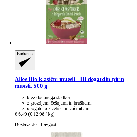
Košarica
Allos
Bio klasični muesli -​ Hildegardin pirin
muesli, 500 g
brez dodanega sladkorja
z grozdjem, češnjami in hruškami
obogateno z zelišči in začimbami
€ 6,49
(€ 12,98 / kg)
Dostava do 11 avgust