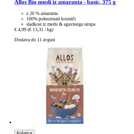
Allos
Bio musli iz amaranta -​ basic, 375 g
z 20 % amaranta
100% polnozrnati kosmiči
sladkost iz medu & agavinega sirupa
€ 4,99
(€ 13,31 / kg)
Dostava do 11 avgust
Košarica