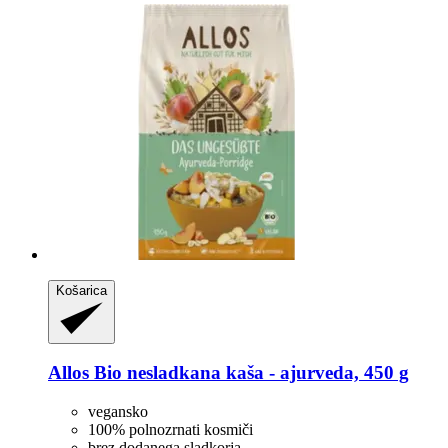
Košarica
Allos
Bio nesladkana kaša -​ ajurveda, 450 g
vegansko
100% polnozrnati kosmiči
brez dodanega sladkorja