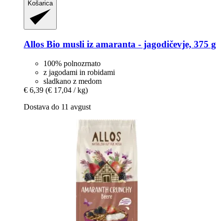
Košarica
Allos
Bio musli iz amaranta -​ jagodičevje, 375 g
100% polnozrnato
z jagodami in robidami
sladkano z medom
€ 6,39
(€ 17,04 / kg)
Dostava do 11 avgust