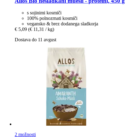
Allos
Bio nesladkani muesli -​ proteini, 450 g
s sojinimi kosmiči
100% polnozrnati kosmiči
vegansko & brez dodanega sladkorja
€ 5,09
(€ 11,31 / kg)
Dostava do 11 avgust
2 možnosti