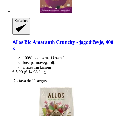
Košarica
Allos
Bio Amaranth Crunchy -​ jagodičevje, 400
g
100% polnozrnati kosmiči
brez palmovega olja
z riževimi krispiji
€ 5,99
(€ 14,98 / kg)
Dostava do 11 avgust