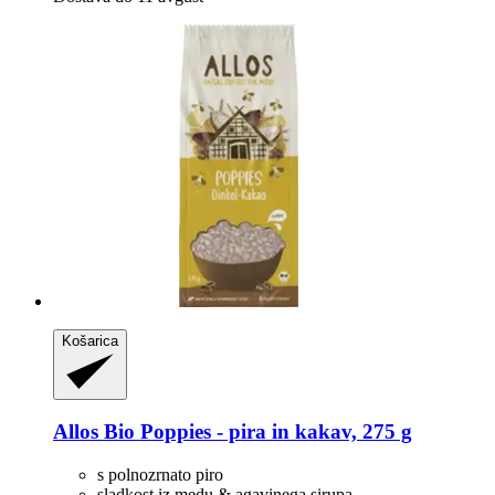
Košarica
Allos
Bio Poppies -​ pira in kakav, 275 g
s polnozrnato piro
sladkost iz medu & agavinega sirupa