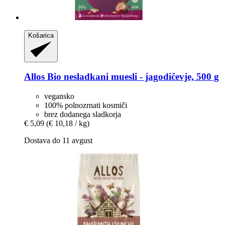
Košarica
Allos
Bio nesladkani muesli -​ jagodičevje, 500 g
vegansko
100% polnozrnati kosmiči
brez dodanega sladkorja
€ 5,09
(€ 10,18 / kg)
Dostava do 11 avgust