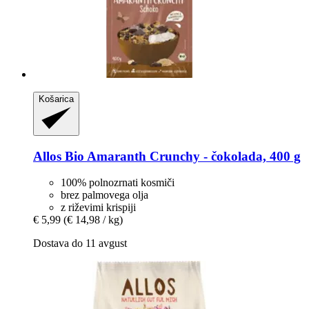
Košarica
Allos
Bio Amaranth Crunchy -​ čokolada, 400 g
100% polnozrnati kosmiči
brez palmovega olja
z riževimi krispiji
€ 5,99
(€ 14,98 / kg)
Dostava do 11 avgust