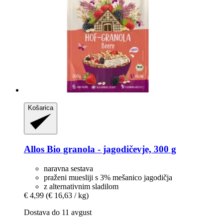
Košarica
Allos
Bio granola -​ jagodičevje, 300 g
naravna sestava
praženi muesliji s 3% mešanico jagodičja
z alternativnim sladilom
€ 4,99
(€ 16,63 / kg)
Dostava do 11 avgust