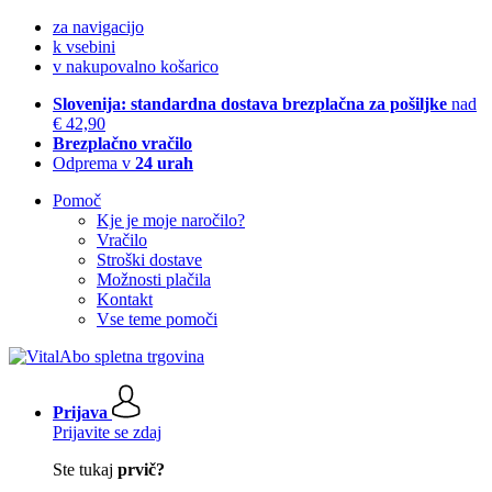
za navigacijo
k vsebini
v nakupovalno košarico
Slovenija: standardna dostava brezplačna za pošiljke
nad
€ 42,90
Brezplačno vračilo
Odprema v
24 urah
Pomoč
Kje je moje naročilo?
Vračilo
Stroški dostave
Možnosti plačila
Kontakt
Vse teme pomoči
Prijava
Prijavite se zdaj
Ste tukaj
prvič?