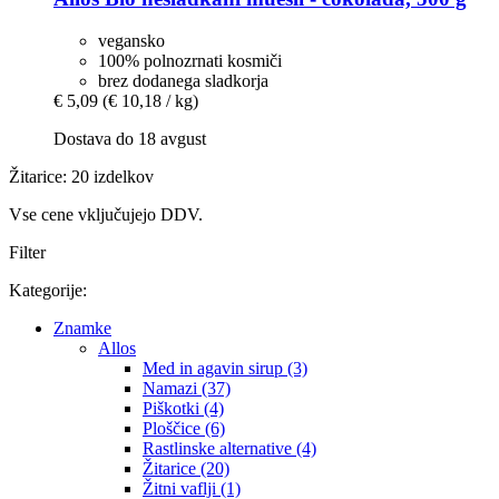
vegansko
100% polnozrnati kosmiči
brez dodanega sladkorja
€ 5,09
(€ 10,18 / kg)
Dostava do 18 avgust
Žitarice: 20 izdelkov
Vse cene vključujejo DDV.
Filter
Kategorije:
Znamke
Allos
Med in agavin sirup (3)
Namazi (37)
Piškotki (4)
Ploščice (6)
Rastlinske alternative (4)
Žitarice (20)
Žitni vaflji (1)