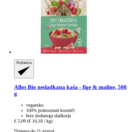
Košarica
Allos
Bio nesladkana kaša -​ fige & maline, 500
g
vegansko
100% polnozrnati kosmiči
brez dodanega sladkorja
€ 5,09
(€ 10,18 / kg)
Dostava do 11 avgust