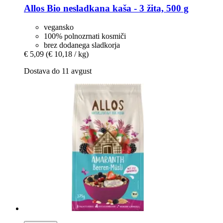
Allos
Bio nesladkana kaša -​ 3 žita, 500 g
vegansko
100% polnozrnati kosmiči
brez dodanega sladkorja
€ 5,09
(€ 10,18 / kg)
Dostava do 11 avgust