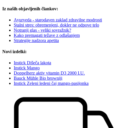
Iz naših objavljenih člankov:
Ayurveda - starodaven zaklad zdravilne modrosti
Stalni stres: obremenjeni, dokler ne odpove telo
Notranji glas - veliki sovražnik?
Kako premagati težave z odlašanjem
Strategije nadzora apetita
Novi izdelki:
Instick Dišeča lakota
Instick Mango
Doppelherz aktiv vitamin D3 2000 I.U.
Bauck Mühle Bio browniji
Instick Zeleni ledeni čaj mango-pasijonka