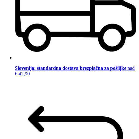
Slovenija: standardna dostava brezplačna za pošiljke
nad
€ 42,90