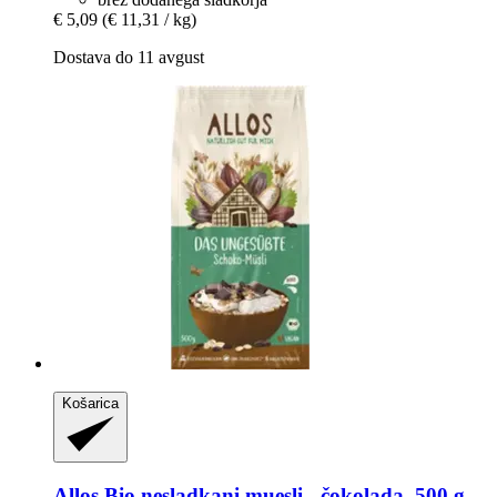
€ 5,09
(€ 11,31 / kg)
Dostava do 11 avgust
Košarica
Allos
Bio nesladkani muesli -​ čokolada, 500 g