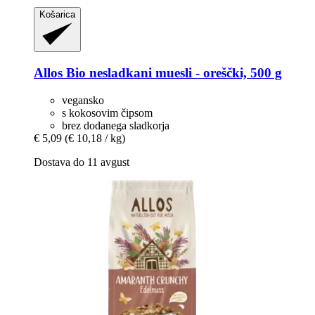
Košarica
Allos
Bio nesladkani muesli -​ oreščki, 500 g
vegansko
s kokosovim čipsom
brez dodanega sladkorja
€ 5,09
(€ 10,18 / kg)
Dostava do 11 avgust