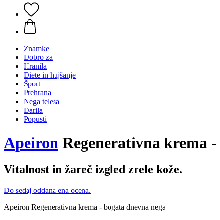
Znamke
Dobro za
Hranila
Diete in hujšanje
Šport
Prehrana
Nega telesa
Darila
Popusti
Apeiron
Regenerativna krema -
Vitalnost in žareč izgled zrele kože.
Do sedaj oddana ena ocena.
Apeiron Regenerativna krema - bogata dnevna nega