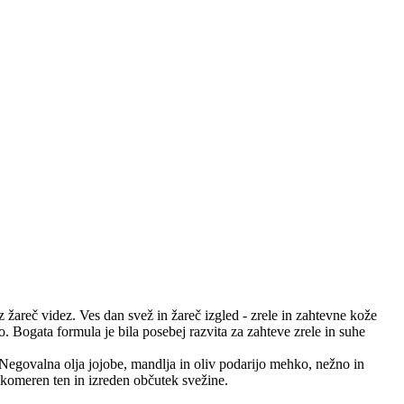
iz žareč videz. Ves dan svež in žareč izgled - zrele in zahtevne kože
o. Bogata formula je bila posebej razvita za zahteve zrele in suhe
. Negovalna olja jojobe, mandlja in oliv podarijo mehko, nežno in
nakomeren ten in izreden občutek svežine.