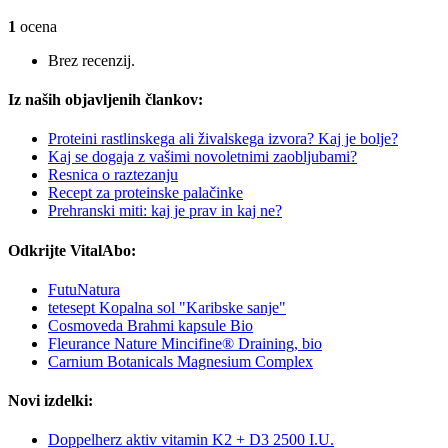
1
ocena
Brez recenzij.
Iz naših objavljenih člankov:
Proteini rastlinskega ali živalskega izvora? Kaj je bolje?
Kaj se dogaja z vašimi novoletnimi zaobljubami?
Resnica o raztezanju
Recept za proteinske palačinke
Prehranski miti: kaj je prav in kaj ne?
Odkrijte VitalAbo:
FutuNatura
tetesept Kopalna sol "Karibske sanje"
Cosmoveda Brahmi kapsule Bio
Fleurance Nature Mincifine® Draining, bio
Carnium Botanicals Magnesium Complex
Novi izdelki:
Doppelherz aktiv vitamin K2 + D3 2500 I.U.