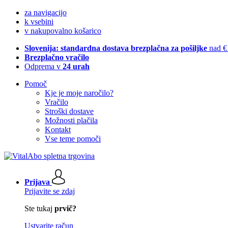
za navigacijo
k vsebini
v nakupovalno košarico
Slovenija: standardna dostava brezplačna za pošiljke
nad €
Brezplačno vračilo
Odprema v
24 urah
Pomoč
Kje je moje naročilo?
Vračilo
Stroški dostave
Možnosti plačila
Kontakt
Vse teme pomoči
Prijava
Prijavite se zdaj
Ste tukaj
prvič?
Ustvarite račun