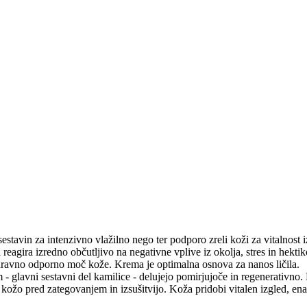
sestavin za intenzivno vlažilno nego ter podporo zreli koži za vitalnost 
eagira izredno občutljivo na negativne vplive iz okolja, stres in hektik
naravno odporno moč kože. Krema je optimalna osnova za nanos ličila.
 - glavni sestavni del kamilice - delujejo pomirjujoče in regenerativno
i kožo pred zategovanjem in izsušitvijo. Koža pridobi vitalen izgled, e