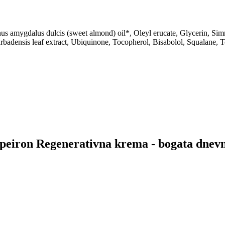
us amygdalus dulcis (sweet almond) oil*, Oleyl erucate, Glycerin, Simmo
 barbadensis leaf extract, Ubiquinone, Tocopherol, Bisabolol, Squalane
 Apeiron Regenerativna krema - bogata dnev