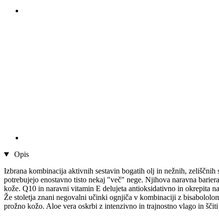
Opis
Izbrana kombinacija aktivnih sestavin bogatih olj in nežnih, zeliščnih 
potrebujejo enostavno tisto nekaj "več" nege. Njihova naravna bariera r
kože. Q10 in naravni vitamin E delujeta antioksidativno in okrepita 
Že stoletja znani negovalni učinki ognjiča v kombinaciji z bisabololom
prožno kožo. Aloe vera oskrbi z intenzivno in trajnostno vlago in ščit