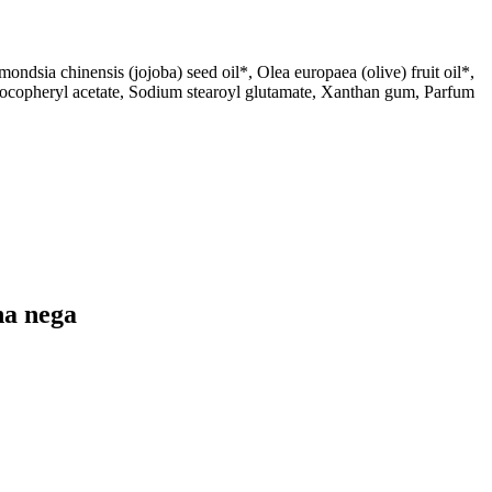
ndsia chinensis (jojoba) seed oil*, Olea europaea (olive) fruit oil*,
, Tocopheryl acetate, Sodium stearoyl glutamate, Xanthan gum, Parfum
na nega