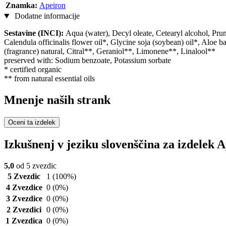
Znamka:
Apeiron
Dodatne informacije
Sestavine (INCI):
Aqua (water), Decyl oleate, Cetearyl alcohol, Prun
Calendula officinalis flower oil*, Glycine soja (soybean) oil*, Aloe
(fragrance) natural, Citral**, Geraniol**, Limonene**, Linalool**
preserved with: Sodium benzoate, Potassium sorbate
* certified organic
** from natural essential oils
Mnenje naših strank
Oceni ta izdelek
Izkušnenj v jeziku slovenščina za izdelek
5,0
od 5 zvezdic
5 Zvezdic
1
(100%)
4 Zvezdice
0
(0%)
3 Zvezdice
0
(0%)
2 Zvezdici
0
(0%)
1 Zvezdica
0
(0%)