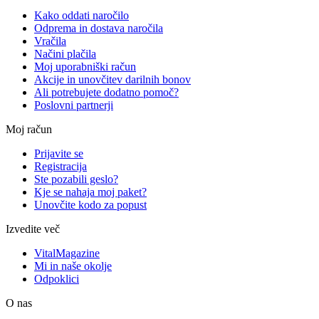
Kako oddati naročilo
Odprema in dostava naročila
Vračila
Načini plačila
Moj uporabniški račun
Akcije in unovčitev darilnih bonov
Ali potrebujete dodatno pomoč?
Poslovni partnerji
Moj račun
Prijavite se
Registracija
Ste pozabili geslo?
Kje se nahaja moj paket?
Unovčite kodo za popust
Izvedite več
VitalMagazine
Mi in naše okolje
Odpoklici
O nas