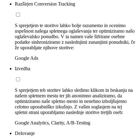
Razširjen Conversion Tracking
S sprejetjem te storitve lahko bolje razumemo in ocenimo
uspešnost našega spletnega oglaševanja ter optimiziramo našo
oglaševalsko ponudbo. V ta namen vaše šifrirane osebne
podatke sinhroniziramo z naslednjimi zunanjimi ponudniki, če
že uporabljate njihove storitve:
Google Ads
Izvedba
S sprejetjem teh storitev lahko sledimo klikom in brskanju na
našem spletnem mestu ter jih anonimno analiziramo, da
optimiziramo naše spletno mesto in nenehno izboljšujemo
celotno uporabniško izkušnjo. Z vašim soglasjem na tej
spletni strani uporabljamo naslednje storitve tretjih oseb:
Google Analytics, Clarity, A/B-Testing
Delovanje