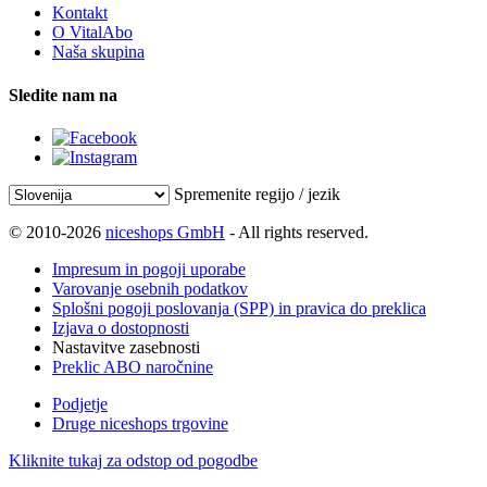
Kontakt
O VitalAbo
Naša skupina
Sledite nam na
Spremenite regijo / jezik
© 2010-2026
niceshops GmbH
- All rights reserved.
Impresum in pogoji uporabe
Varovanje osebnih podatkov
Splošni pogoji poslovanja (SPP) in pravica do preklica
Izjava o dostopnosti
Nastavitve zasebnosti
Preklic ABO naročnine
Podjetje
Druge niceshops trgovine
Kliknite tukaj za odstop od pogodbe