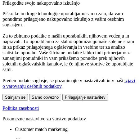
Prilagodite svojo nakupovalno izkušnjo
Piškotke in druge tehnologije uporabljamo samo zato, da vam
ponudimo prilagojeno nakupovalno izkušnjo z vašim osebnim
soglasjem.
Za to zbiramo podatke o naših uporabnikih, njihovem vedenju in
napravah. To uporabljamo za stalno optimizacijo naše spletne strani
in za prikaz prilagojenega oglaševanja in vsebine ter za analizo
statistike uporabe. Vaše šifrirane podatke lahko tudi primerjamo z
zunanjimi ponudniki in vam prikažemo ponudbe prek njihovih
spletnih oglaševalskih kanalov, le če njihove storitve že uporabljate
sami.
Preden podate soglasje, se pozanimajte v nastavitvah in v naši
izjavi
o varovanju osebnih podatkov
.
Strinjam se
Samo obvezno
Prilagajanje nastavitev
Politika zasebnosti
Posamezne nastavitve za varstvo podatkov
Customer match marketing