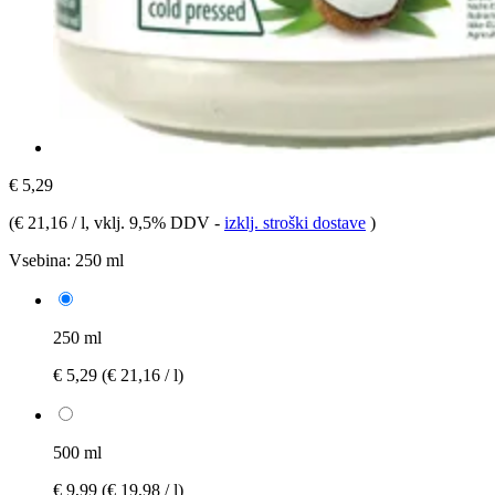
€ 5,29
(
€ 21,16 / l
, vklj. 9,5% DDV
-
izklj. stroški dostave
)
Vsebina:
250 ml
250 ml
€ 5,29
(€ 21,16 / l)
500 ml
€ 9,99
(€ 19,98 / l)