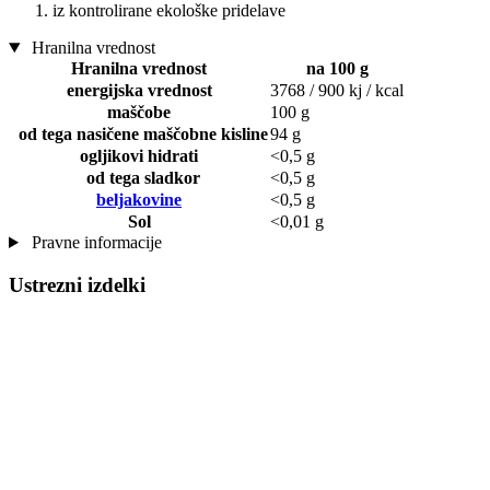
iz kontrolirane ekološke pridelave
Hranilna vrednost
Hranilna vrednost
na 100 g
energijska vrednost
3768 / 900 kj / kcal
maščobe
100 g
od tega nasičene maščobne kisline
94 g
ogljikovi hidrati
<0,5 g
od tega sladkor
<0,5 g
beljakovine
<0,5 g
Sol
<0,01 g
Pravne informacije
Ustrezni izdelki