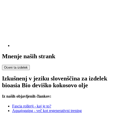
Mnenje naših strank
Oceni ta izdelek
Izkušnenj v jeziku slovenščina za izdelek
bioasia Bio deviško kokosovo olje
Iz naših objavljenih člankov:
Fascia rollerji - kaj je to?
Aquajogging - več kot regenerativni trening