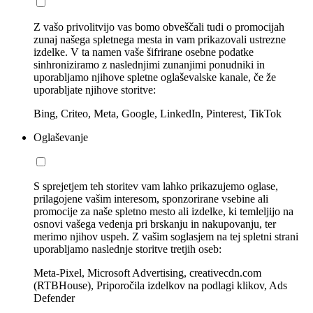
Z vašo privolitvijo vas bomo obveščali tudi o promocijah
zunaj našega spletnega mesta in vam prikazovali ustrezne
izdelke. V ta namen vaše šifrirane osebne podatke
sinhroniziramo z naslednjimi zunanjimi ponudniki in
uporabljamo njihove spletne oglaševalske kanale, če že
uporabljate njihove storitve:
Bing, Criteo, Meta, Google, LinkedIn, Pinterest, TikTok
Oglaševanje
S sprejetjem teh storitev vam lahko prikazujemo oglase,
prilagojene vašim interesom, sponzorirane vsebine ali
promocije za naše spletno mesto ali izdelke, ki temleljijo na
osnovi vašega vedenja pri brskanju in nakupovanju, ter
merimo njihov uspeh. Z vašim soglasjem na tej spletni strani
uporabljamo naslednje storitve tretjih oseb:
Meta-Pixel, Microsoft Advertising, creativecdn.com
(RTBHouse), Priporočila izdelkov na podlagi klikov, Ads
Defender