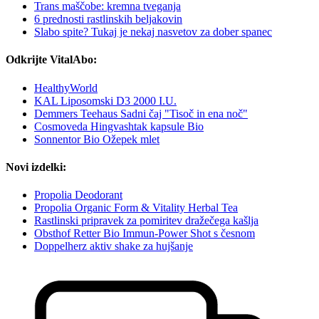
Trans maščobe: kremna tveganja
6 prednosti rastlinskih beljakovin
Slabo spite? Tukaj je nekaj nasvetov za dober spanec
Odkrijte VitalAbo:
HealthyWorld
KAL Liposomski D3 2000 I.U.
Demmers Teehaus Sadni čaj "Tisoč in ena noč"
Cosmoveda Hingvashtak kapsule Bio
Sonnentor Bio Ožepek mlet
Novi izdelki:
Propolia Deodorant
Propolia Organic Form & Vitality Herbal Tea
Rastlinski pripravek za pomiritev dražečega kašlja
Obsthof Retter Bio Immun-Power Shot s česnom
Doppelherz aktiv shake za hujšanje