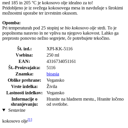
med 185 in 205 °C je kokosovo olje idealno za to!
Pridobljeno je iz svežega kokosovega mesa in navdušuje s širokimi
možnostmi uporabe ter izvrstnim okusom.
Opomba:
Pri temperaturah pod 25 stopinj se
bio kokosovo olje
strdi. To je
popolnoma naravno in ne vpliva na njegovo kakovost. Lahko ga
preprosto ponovno nežno segrejete, če potrebujete tekočino.
Št. izd.:
XPI-KK-5116
Vsebina:
250 ml
EAN:
4316734051161
Št.-Proizvajalca:
5116
Znamka:
bioasia
Oblike prehrane:
Vegansko
Vrste izdelka:
Živila
Lastnosti izdelkov:
Vegansko
Informacije o
Hranite na hladnem mestu., Hranite ločeno
shranjevanju:
od svetlobe.
Sestavine
[1]
kokosovo olje