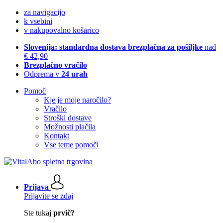
za navigacijo
k vsebini
v nakupovalno košarico
Slovenija: standardna dostava brezplačna za pošiljke
nad
€ 42,90
Brezplačno vračilo
Odprema v
24 urah
Pomoč
Kje je moje naročilo?
Vračilo
Stroški dostave
Možnosti plačila
Kontakt
Vse teme pomoči
Prijava
Prijavite se zdaj
Ste tukaj
prvič?