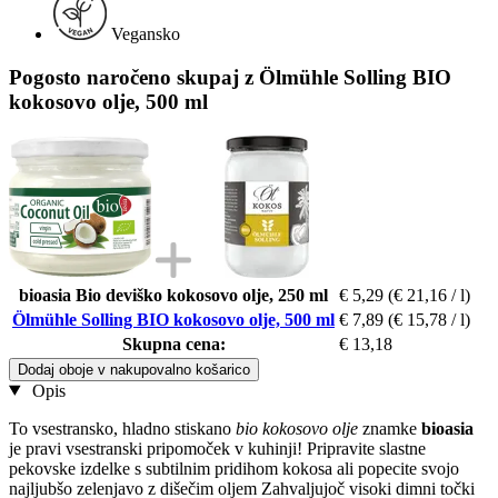
Vegansko
Pogosto naročeno skupaj z Ölmühle Solling BIO
kokosovo olje, 500 ml
bioasia Bio deviško kokosovo olje, 250 ml
€ 5,29
(€ 21,16 / l)
Ölmühle Solling BIO kokosovo olje, 500 ml
€ 7,89
(€ 15,78 / l)
Skupna cena:
€ 13,18
Dodaj oboje v nakupovalno košarico
Opis
To vsestransko, hladno stiskano
bio kokosovo olje
znamke
bioasia
je pravi vsestranski pripomoček v kuhinji! Pripravite slastne
pekovske izdelke s subtilnim pridihom kokosa ali popecite svojo
najljubšo zelenjavo z dišečim oljem Zahvaljujoč visoki dimni točki