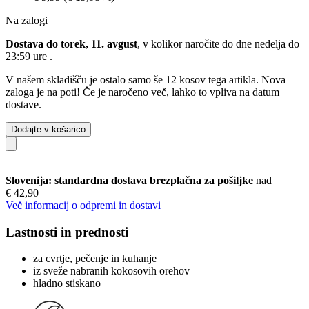
Na zalogi
Dostava do torek, 11. avgust
, v kolikor naročite do dne
nedelja do
23:59 ure
.
V našem skladišču je ostalo samo še 12 kosov tega artikla. Nova
zaloga je na poti! Če je naročeno več, lahko to vpliva na datum
dostave.
Dodajte v košarico
Slovenija: standardna dostava brezplačna za pošiljke
nad
€ 42,90
Več informacij o odpremi in dostavi
Lastnosti in prednosti
za cvrtje, pečenje in kuhanje
iz sveže nabranih kokosovih orehov
hladno stiskano