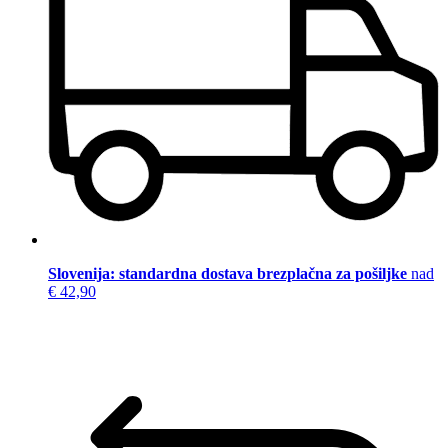
Slovenija: standardna dostava brezplačna za pošiljke
nad
€ 42,90