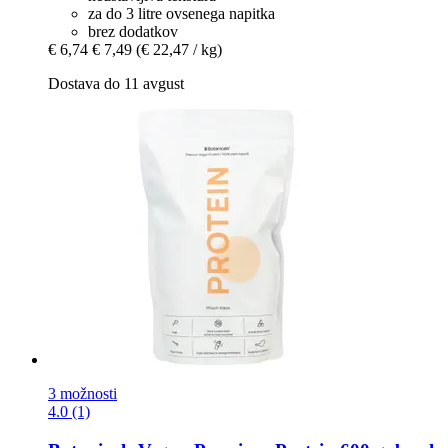
za do 3 litre ovsenega napitka
brez dodatkov
€ 6,74
€ 7,49
(€ 22,47 / kg)
Dostava do 11 avgust
3 možnosti
4.0 (1)