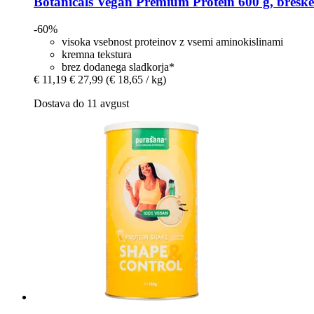
Botanicals
Vegan Premium Protein 600 g, breskev
-60%
visoka vsebnost proteinov z vsemi aminokislinami
kremna tekstura
brez dodanega sladkorja*
€ 11,19
€ 27,99
(€ 18,65 / kg)
Dostava do 11 avgust