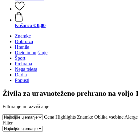
Košarica
€ 0,00
Znamke
Dobro za
Hranila
Diete in hujšanje
Šport
Prehrana
Nega telesa
Darila
Popusti
Živila za uravnoteženo prehrano na voljo 
Filtriranje in razvrščanje
Cena
Highlights
Znamke
Oblika vsebine
Alerge
Filter