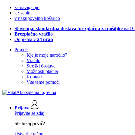
za navigacijo
k vsebini
v nakupovalno košarico
Slovenija: standardna dostava brezplačna za pošiljke
nad €
Brezplačno vračilo
Odprema v
24 urah
Pomoč
Kje je moje naročilo?
Vračilo
Stroški dostave
Možnosti plačila
Kontakt
Vse teme pomoči
Prijava
Prijavite se zdaj
Ste tukaj
prvič?
Ustvarite račun