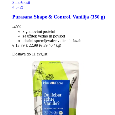
3 možnosti
4.5 (2)
Purasana
Shape & Control, Vanilija (350 g)
-40%
z grahovimi proteini
za užitek vedno in povsod
idealni spremljevalec v dietnih fazah
€ 13,79
€ 22,99
(€ 39,40 / kg)
Dostava do 11 avgust