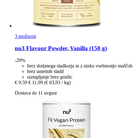
3 možnosti
nu3
Flavour Powder, Vanilla (150 g)
-20%
brez dodanega sladkorja in z nizko vsebnostjo maščob
brez umetnih sladil
raztapljanje brez grudic
€ 9,59
€ 11,99
(€ 63,93 / kg)
Dostava do 11 avgust