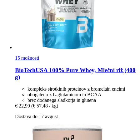
15 možnosti
BioTechUSA
100% Pure Whey, Mlečni riž (400
g)
kompleks sirotkinih proteinov z bromelain encimi
obogateno z L-glutaminom in BCAA
brez dodanega sladkorja in glutena
€ 22,99
(€ 57,48 / kg)
Dostava do 17 avgust