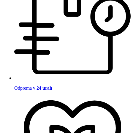
Odprema v
24 urah