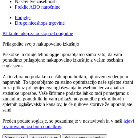
Nastavitve zasebnosti
Preklic ABO naročnine
Podjetje
Druge niceshops trgovine
Kliknite tukaj za odstop od pogodbe
Prilagodite svojo nakupovalno izkušnjo
Piškotke in druge tehnologije uporabljamo samo zato, da vam
ponudimo prilagojeno nakupovalno izkušnjo z vašim osebnim
soglasjem.
Za to zbiramo podatke o naših uporabnikih, njihovem vedenju in
napravah. To uporabljamo za stalno optimizacijo naše spletne strani
in za prikaz prilagojenega oglaševanja in vsebine ter za analizo
statistike uporabe. Vaše šifrirane podatke lahko tudi primerjamo z
zunanjimi ponudniki in vam prikažemo ponudbe prek njihovih
spletnih oglaševalskih kanalov, le če njihove storitve že uporabljate
sami.
Preden podate soglasje, se pozanimajte v nastavitvah in v naši
izjavi
o varovanju osebnih podatkov
.
Strinjam se
Samo obvezno
Prilagajanje nastavitev