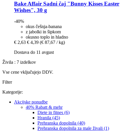
Bake Affair
Sadni čaj "Bunny Kisses Easter
Wishes", 30 g
-40%
okus češnja-banana
z jabolki in šipkom
okusno toplo in hladno
€ 2,63
€ 4,39
(€ 87,67 / kg)
Dostava do 11 avgust
Živila : 7 izdelkov
Vse cene vključujejo DDV.
Filter
Kategorije:
Akcijske ponudbe
40% Rabatt & mehr
Diete in fitnes (6)
Hranila (45)
Prehranska dopolnila (40)
Prehranska dopolnila za male živali (1)