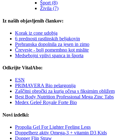
Šport (8)
Živila (7)
Iz naših objavljenih člankov:
Korak iz cone udobja
6 prednosti rastlinskih beljakovin
Prehranska dopolnila za jesen in zimo
Črevesje - bolj pomembno kot mislite
Medsebojni vplivi spanca in športa
Odkrijte VitalAbo:
ESN
PRIMAVERA Bio pelargonija
Zaščitni obročki za kurja očesa s fiksirnim obližem
Best Body Nutrition Professional Mega Zinc Tabs
Medex Geleé Royale Forte Bio
Novi izdelki:
Propolia Gel For Lighter Feeling Legs
Doppelherz aktiv Omega-3 + vitamin D3 Kids
Dopper Flip Straw