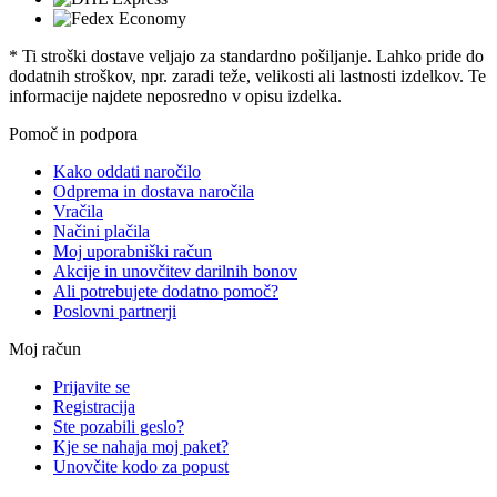
* Ti stroški dostave veljajo za standardno pošiljanje. Lahko pride do
dodatnih stroškov, npr. zaradi teže, velikosti ali lastnosti izdelkov. Te
informacije najdete neposredno v opisu izdelka.
Pomoč in podpora
Kako oddati naročilo
Odprema in dostava naročila
Vračila
Načini plačila
Moj uporabniški račun
Akcije in unovčitev darilnih bonov
Ali potrebujete dodatno pomoč?
Poslovni partnerji
Moj račun
Prijavite se
Registracija
Ste pozabili geslo?
Kje se nahaja moj paket?
Unovčite kodo za popust