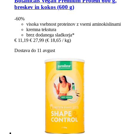
Botanicals
Vegan Premium Protein 600 g,
breskev in kokos (600 g)
-60%
visoka vsebnost proteinov z vsemi aminokislinami
kremna tekstura
brez dodanega sladkorja*
€ 11,19
€ 27,99
(€ 18,65 / kg)
Dostava do 11 avgust