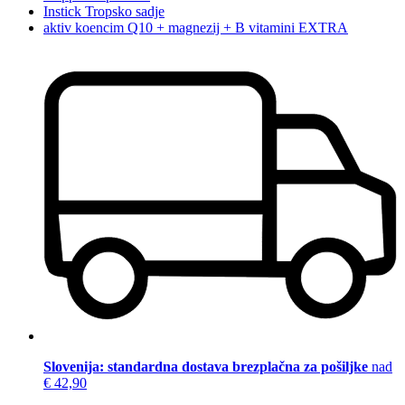
Instick Tropsko sadje
aktiv koencim Q10 + magnezij + B vitamini EXTRA
Slovenija: standardna dostava brezplačna za pošiljke
nad
€ 42,90