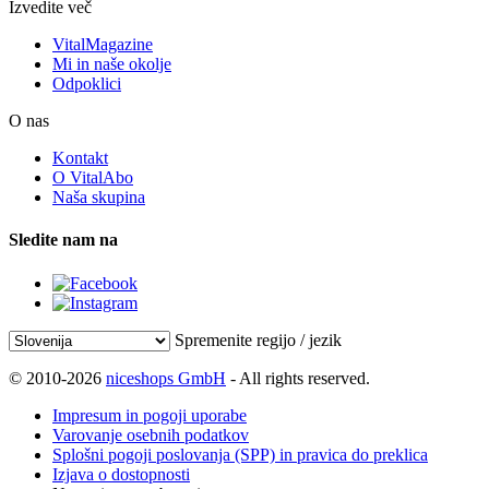
Izvedite več
VitalMagazine
Mi in naše okolje
Odpoklici
O nas
Kontakt
O VitalAbo
Naša skupina
Sledite nam na
Spremenite regijo / jezik
© 2010-2026
niceshops GmbH
- All rights reserved.
Impresum in pogoji uporabe
Varovanje osebnih podatkov
Splošni pogoji poslovanja (SPP) in pravica do preklica
Izjava o dostopnosti