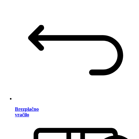
Brezplačno
vračilo