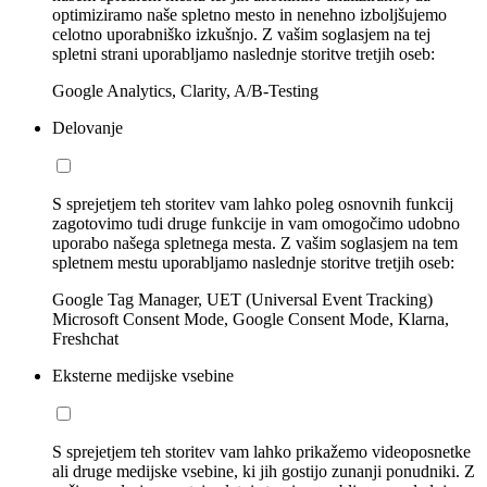
optimiziramo naše spletno mesto in nenehno izboljšujemo
celotno uporabniško izkušnjo. Z vašim soglasjem na tej
spletni strani uporabljamo naslednje storitve tretjih oseb:
Google Analytics, Clarity, A/B-Testing
Delovanje
S sprejetjem teh storitev vam lahko poleg osnovnih funkcij
zagotovimo tudi druge funkcije in vam omogočimo udobno
uporabo našega spletnega mesta. Z vašim soglasjem na tem
spletnem mestu uporabljamo naslednje storitve tretjih oseb:
Google Tag Manager, UET (Universal Event Tracking)
Microsoft Consent Mode, Google Consent Mode, Klarna,
Freshchat
Eksterne medijske vsebine
S sprejetjem teh storitev vam lahko prikažemo videoposnetke
ali druge medijske vsebine, ki jih gostijo zunanji ponudniki. Z