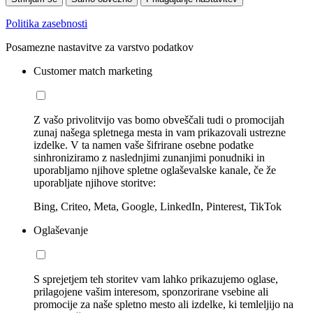
Politika zasebnosti
Posamezne nastavitve za varstvo podatkov
Customer match marketing
Z vašo privolitvijo vas bomo obveščali tudi o promocijah
zunaj našega spletnega mesta in vam prikazovali ustrezne
izdelke. V ta namen vaše šifrirane osebne podatke
sinhroniziramo z naslednjimi zunanjimi ponudniki in
uporabljamo njihove spletne oglaševalske kanale, če že
uporabljate njihove storitve:
Bing, Criteo, Meta, Google, LinkedIn, Pinterest, TikTok
Oglaševanje
S sprejetjem teh storitev vam lahko prikazujemo oglase,
prilagojene vašim interesom, sponzorirane vsebine ali
promocije za naše spletno mesto ali izdelke, ki temleljijo na