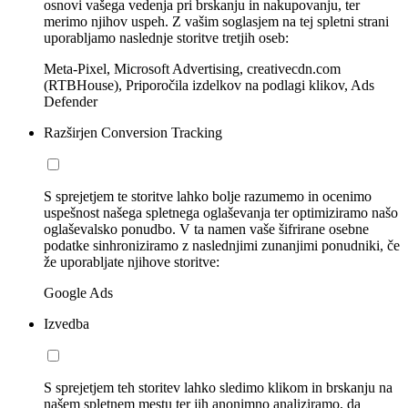
osnovi vašega vedenja pri brskanju in nakupovanju, ter
merimo njihov uspeh. Z vašim soglasjem na tej spletni strani
uporabljamo naslednje storitve tretjih oseb:
Meta-Pixel, Microsoft Advertising, creativecdn.com
(RTBHouse), Priporočila izdelkov na podlagi klikov, Ads
Defender
Razširjen Conversion Tracking
S sprejetjem te storitve lahko bolje razumemo in ocenimo
uspešnost našega spletnega oglaševanja ter optimiziramo našo
oglaševalsko ponudbo. V ta namen vaše šifrirane osebne
podatke sinhroniziramo z naslednjimi zunanjimi ponudniki, če
že uporabljate njihove storitve:
Google Ads
Izvedba
S sprejetjem teh storitev lahko sledimo klikom in brskanju na
našem spletnem mestu ter jih anonimno analiziramo, da