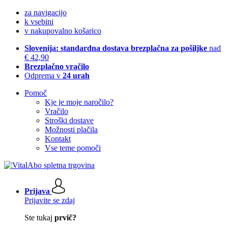
za navigacijo
k vsebini
v nakupovalno košarico
Slovenija: standardna dostava brezplačna za pošiljke
nad
€ 42,90
Brezplačno vračilo
Odprema v
24 urah
Pomoč
Kje je moje naročilo?
Vračilo
Stroški dostave
Možnosti plačila
Kontakt
Vse teme pomoči
Prijava
Prijavite se zdaj
Ste tukaj
prvič?