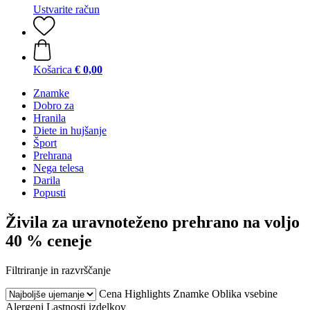
Ustvarite račun
Košarica
€ 0,00
Znamke
Dobro za
Hranila
Diete in hujšanje
Šport
Prehrana
Nega telesa
Darila
Popusti
Živila za uravnoteženo prehrano na voljo
40 % ceneje
Filtriranje in razvrščanje
Cena
Highlights
Znamke
Oblika vsebine
Alergeni
Lastnosti izdelkov