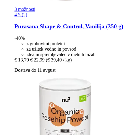
3 možnosti
4.5 (2)
Purasana
Shape & Control, Vanilija (350 g)
-40%
z grahovimi proteini
za užitek vedno in povsod
idealni spremljevalec v dietnih fazah
€ 13,79
€ 22,99
(€ 39,40 / kg)
Dostava do 11 avgust