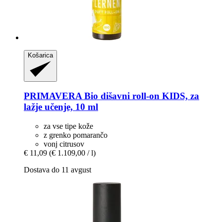
Košarica
PRIMAVERA
Bio dišavni roll-​on KIDS, za
lažje učenje, 10 ml
za vse tipe kože
z grenko pomarančo
vonj citrusov
€ 11,09
(€ 1.109,00 / l)
Dostava do 11 avgust