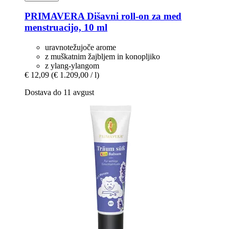
PRIMAVERA
Dišavni roll-​on za med
menstruacijo, 10 ml
uravnotežujoče arome
z muškatnim žajbljem in konopljiko
z ylang-ylangom
€ 12,09
(€ 1.209,00 / l)
Dostava do 11 avgust