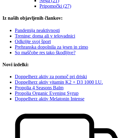
Nega (21)
Pripomočki (27)
Iz naših objavljenih člankov:
Pandemija neaktivnosti
Trening: doma ali v telovadnici
Odkrijte svoj šport
Prehranska dopolnila za jesen in zimo
So maščobe res tako škodljive?
Novi izdelki:
Doppelherz aktiv za pomoč pri driski
Doppelherz aktiv vitamin K2 + D3 1000 I.U.
Propolia 4 Seasons Balm
Propolia Organic Evening Syrup
Doppelherz aktiv Melatonin Intense