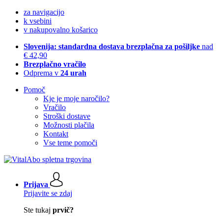
za navigacijo
k vsebini
v nakupovalno košarico
Slovenija: standardna dostava brezplačna za pošiljke
nad
€ 42,90
Brezplačno vračilo
Odprema v
24 urah
Pomoč
Kje je moje naročilo?
Vračilo
Stroški dostave
Možnosti plačila
Kontakt
Vse teme pomoči
Prijava
Prijavite se zdaj
Ste tukaj
prvič?