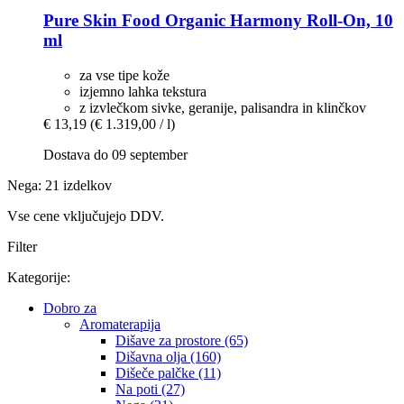
Pure Skin Food
Organic Harmony Roll-​On, 10
ml
za vse tipe kože
izjemno lahka tekstura
z izvlečkom sivke, geranije, palisandra in klinčkov
€ 13,19
(€ 1.319,00 / l)
Dostava do 09 september
Nega: 21 izdelkov
Vse cene vključujejo DDV.
Filter
Kategorije:
Dobro za
Aromaterapija
Dišave za prostore (65)
Dišavna olja (160)
Dišeče palčke (11)
Na poti (27)