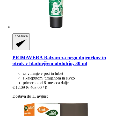
Košarica
PRIMAVERA
Balzam za nego dojenčkov in
otrok v hladnejšem obdobju, 30 ml
za vtiranje v prsi in hrbet
s kajeputom, timijanom in sivko
primerno od 6. meseca dalje
€ 12,09
(€ 403,00 / l)
Dostava do 11 avgust