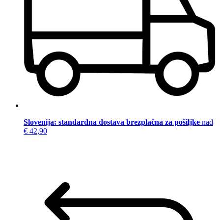
Slovenija: standardna dostava brezplačna za pošiljke
nad
€ 42,90