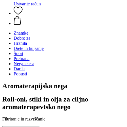
Ustvarite račun
Znamke
Dobro za
Hranila
Diete in hujšanje
Šport
Prehrana
Nega telesa
Darila
Popusti
Aromaterapijska nega
Roll-oni, stiki in olja za ciljno
aromaterapevtsko nego
Filtriranje in razvrščanje