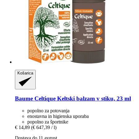
Košarica
Baume Celtique
Keltski balzam v stiku, 23 ml
popolno za potovanja
enostavna in higienska uporaba
popolno za športnike
€ 14,89
(€ 647,39 / l)
Dostava do 11 avgust