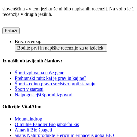
slovenščina - v tem jeziku še ni bilo napisanih recenzij. Na voljo je 1
recenzija v drugih jezikih.
Prikaži
Brez recenzij.
Bodite prvi in napišite recenzijo za ta izdelek.
Iz naših objavljenih člankov:
Šport vpliva na naše gene
Prehranski miti: kaj je prav in kaj ne?
Šport - edino pravo sredstvo proti staranju
Šport v starosti
Najpogostejši športni izgovori
Odkrijte VitalAbo:
Mountaindrop
Ölmühle Fandler Bio jabolčni kis
Alnavit Bio špageti
anatis Naturprodukte Hericium erinaceus goba BIO