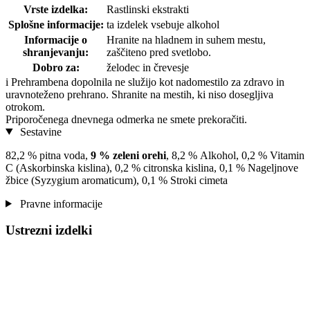
Vrste izdelka:
Rastlinski ekstrakti
Splošne informacije:
ta izdelek vsebuje alkohol
Informacije o
Hranite na hladnem in suhem mestu,
shranjevanju:
zaščiteno pred svetlobo.
Dobro za:
želodec in črevesje
i
Prehrambena dopolnila ne služijo kot nadomestilo za zdravo in
uravnoteženo prehrano. Shranite na mestih, ki niso dosegljiva
otrokom.
Priporočenega dnevnega odmerka ne smete prekoračiti.
Sestavine
82,2 % pitna voda,
9 % zeleni orehi
, 8,2 % Alkohol, 0,2 % Vitamin
C (Askorbinska kislina), 0,2 % citronska kislina, 0,1 % Nageljnove
žbice (Syzygium aromaticum), 0,1 % Stroki cimeta
Pravne informacije
Ustrezni izdelki