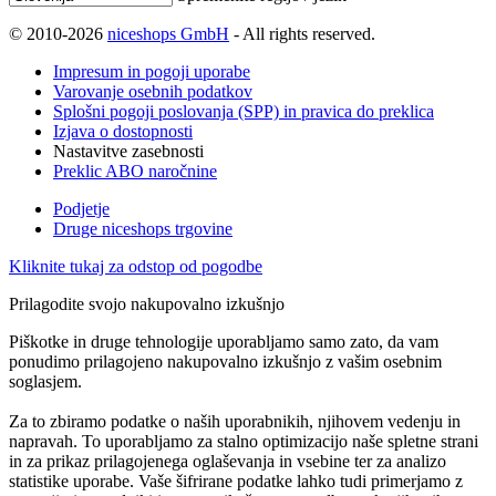
© 2010-2026
niceshops GmbH
- All rights reserved.
Impresum in pogoji uporabe
Varovanje osebnih podatkov
Splošni pogoji poslovanja (SPP) in pravica do preklica
Izjava o dostopnosti
Nastavitve zasebnosti
Preklic ABO naročnine
Podjetje
Druge niceshops trgovine
Kliknite tukaj za odstop od pogodbe
Prilagodite svojo nakupovalno izkušnjo
Piškotke in druge tehnologije uporabljamo samo zato, da vam
ponudimo prilagojeno nakupovalno izkušnjo z vašim osebnim
soglasjem.
Za to zbiramo podatke o naših uporabnikih, njihovem vedenju in
napravah. To uporabljamo za stalno optimizacijo naše spletne strani
in za prikaz prilagojenega oglaševanja in vsebine ter za analizo
statistike uporabe. Vaše šifrirane podatke lahko tudi primerjamo z