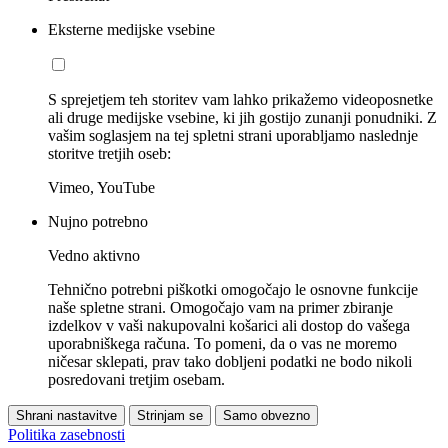
Eksterne medijske vsebine
S sprejetjem teh storitev vam lahko prikažemo videoposnetke
ali druge medijske vsebine, ki jih gostijo zunanji ponudniki. Z
vašim soglasjem na tej spletni strani uporabljamo naslednje
storitve tretjih oseb:
Vimeo, YouTube
Nujno potrebno
Vedno aktivno
Tehnično potrebni piškotki omogočajo le osnovne funkcije
naše spletne strani. Omogočajo vam na primer zbiranje
izdelkov v vaši nakupovalni košarici ali dostop do vašega
uporabniškega računa. To pomeni, da o vas ne moremo
ničesar sklepati, prav tako dobljeni podatki ne bodo nikoli
posredovani tretjim osebam.
Shrani nastavitve
Strinjam se
Samo obvezno
Politika zasebnosti