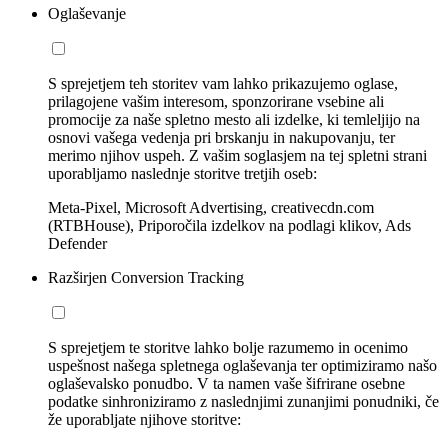
Oglaševanje
S sprejetjem teh storitev vam lahko prikazujemo oglase,
prilagojene vašim interesom, sponzorirane vsebine ali
promocije za naše spletno mesto ali izdelke, ki temleljijo na
osnovi vašega vedenja pri brskanju in nakupovanju, ter
merimo njihov uspeh. Z vašim soglasjem na tej spletni strani
uporabljamo naslednje storitve tretjih oseb:
Meta-Pixel, Microsoft Advertising, creativecdn.com
(RTBHouse), Priporočila izdelkov na podlagi klikov, Ads
Defender
Razširjen Conversion Tracking
S sprejetjem te storitve lahko bolje razumemo in ocenimo
uspešnost našega spletnega oglaševanja ter optimiziramo našo
oglaševalsko ponudbo. V ta namen vaše šifrirane osebne
podatke sinhroniziramo z naslednjimi zunanjimi ponudniki, če
že uporabljate njihove storitve: