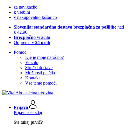
za navigacijo
k vsebini
v nakupovalno košarico
Slovenija: standardna dostava brezplačna za pošiljke
nad
€ 42,90
Brezplačno vračilo
Odprema v
24 urah
Pomoč
Kje je moje naročilo?
Vračilo
Stroški dostave
Možnosti plačila
Kontakt
Vse teme pomoči
Prijava
Prijavite se zdaj
Ste tukaj
prvič?