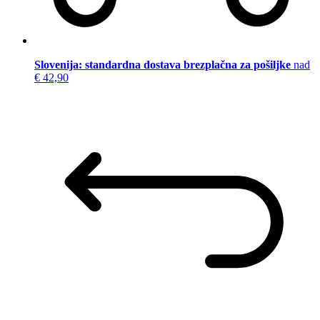
Slovenija: standardna dostava brezplačna za pošiljke
nad
€ 42,90