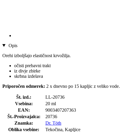
Opis
Orehi izboljšajo elastičnost krvožilja.
očisti prebavni trakt
iz divje zbirke
skrbna izdelava
Priporočen odmerek:
2 x dnevno po 15 kapljic z veliko vode.
Št. izd.:
LL-20736
Vsebina:
20 ml
EAN:
9003407207363
Št.-Proizvajalca:
20736
Znamka:
Dr. Töth
Oblika vsebine:
Tekočina, Kapljice