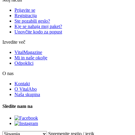
Prijavite se
Registracija
Ste pozabili geslo?
Kje se nahaja moj paket?
Unovčite kodo za popust
Izvedite več
VitalMagazine
Mi in naše okolje
Odpoklici
O nas
Kontakt
O VitalAbo
Naša skupina
Sledite nam na
Spremenite regijo / jezik