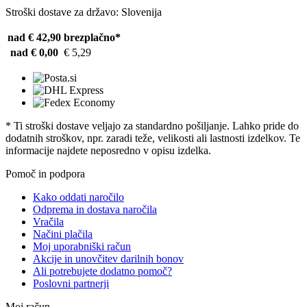
Stroški dostave za državo: Slovenija
nad € 42,90
brezplačno*
nad € 0,00
€ 5,29
* Ti stroški dostave veljajo za standardno pošiljanje. Lahko pride do
dodatnih stroškov, npr. zaradi teže, velikosti ali lastnosti izdelkov. Te
informacije najdete neposredno v opisu izdelka.
Pomoč in podpora
Kako oddati naročilo
Odprema in dostava naročila
Vračila
Načini plačila
Moj uporabniški račun
Akcije in unovčitev darilnih bonov
Ali potrebujete dodatno pomoč?
Poslovni partnerji
Moj račun