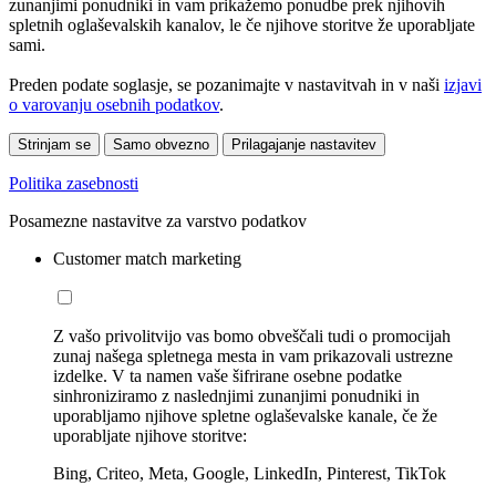
zunanjimi ponudniki in vam prikažemo ponudbe prek njihovih
spletnih oglaševalskih kanalov, le če njihove storitve že uporabljate
sami.
Preden podate soglasje, se pozanimajte v nastavitvah in v naši
izjavi
o varovanju osebnih podatkov
.
Strinjam se
Samo obvezno
Prilagajanje nastavitev
Politika zasebnosti
Posamezne nastavitve za varstvo podatkov
Customer match marketing
Z vašo privolitvijo vas bomo obveščali tudi o promocijah
zunaj našega spletnega mesta in vam prikazovali ustrezne
izdelke. V ta namen vaše šifrirane osebne podatke
sinhroniziramo z naslednjimi zunanjimi ponudniki in
uporabljamo njihove spletne oglaševalske kanale, če že
uporabljate njihove storitve:
Bing, Criteo, Meta, Google, LinkedIn, Pinterest, TikTok