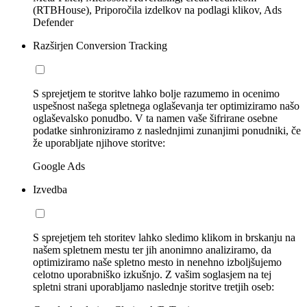
(RTBHouse), Priporočila izdelkov na podlagi klikov, Ads
Defender
Razširjen Conversion Tracking
S sprejetjem te storitve lahko bolje razumemo in ocenimo
uspešnost našega spletnega oglaševanja ter optimiziramo našo
oglaševalsko ponudbo. V ta namen vaše šifrirane osebne
podatke sinhroniziramo z naslednjimi zunanjimi ponudniki, če
že uporabljate njihove storitve:
Google Ads
Izvedba
S sprejetjem teh storitev lahko sledimo klikom in brskanju na
našem spletnem mestu ter jih anonimno analiziramo, da
optimiziramo naše spletno mesto in nenehno izboljšujemo
celotno uporabniško izkušnjo. Z vašim soglasjem na tej
spletni strani uporabljamo naslednje storitve tretjih oseb: