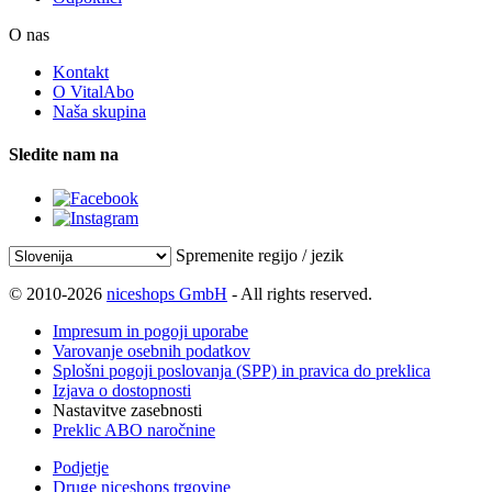
O nas
Kontakt
O VitalAbo
Naša skupina
Sledite nam na
Spremenite regijo / jezik
© 2010-2026
niceshops GmbH
- All rights reserved.
Impresum in pogoji uporabe
Varovanje osebnih podatkov
Splošni pogoji poslovanja (SPP) in pravica do preklica
Izjava o dostopnosti
Nastavitve zasebnosti
Preklic ABO naročnine
Podjetje
Druge niceshops trgovine