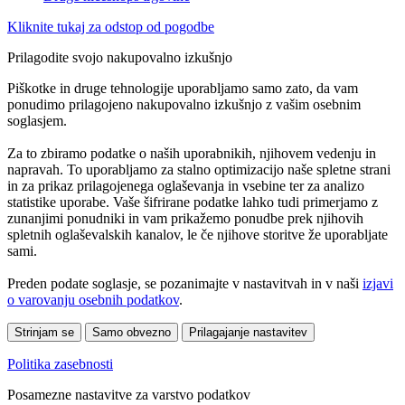
Kliknite tukaj za odstop od pogodbe
Prilagodite svojo nakupovalno izkušnjo
Piškotke in druge tehnologije uporabljamo samo zato, da vam
ponudimo prilagojeno nakupovalno izkušnjo z vašim osebnim
soglasjem.
Za to zbiramo podatke o naših uporabnikih, njihovem vedenju in
napravah. To uporabljamo za stalno optimizacijo naše spletne strani
in za prikaz prilagojenega oglaševanja in vsebine ter za analizo
statistike uporabe. Vaše šifrirane podatke lahko tudi primerjamo z
zunanjimi ponudniki in vam prikažemo ponudbe prek njihovih
spletnih oglaševalskih kanalov, le če njihove storitve že uporabljate
sami.
Preden podate soglasje, se pozanimajte v nastavitvah in v naši
izjavi
o varovanju osebnih podatkov
.
Strinjam se
Samo obvezno
Prilagajanje nastavitev
Politika zasebnosti
Posamezne nastavitve za varstvo podatkov