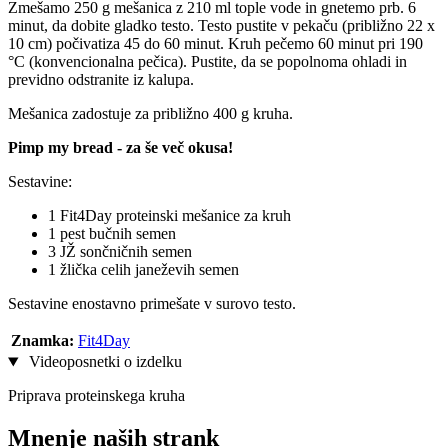
Zmešamo 250 g mešanica z 210 ml tople vode in gnetemo prb. 6
minut, da dobite gladko testo. Testo pustite v pekaču (približno 22 x
10 cm) počivatiza 45 do 60 minut. Kruh pečemo 60 minut pri 190
°C (konvencionalna pečica). Pustite, da se popolnoma ohladi in
previdno odstranite iz kalupa.
Mešanica zadostuje za približno 400 g kruha.
Pimp my bread - za še več okusa!
Sestavine:
1 Fit4Day proteinski mešanice za kruh
1 pest bučnih semen
3 JŽ sončničnih semen
1 žlička celih janeževih semen
Sestavine enostavno primešate v surovo testo.
Znamka:
Fit4Day
Videoposnetki o izdelku
Priprava proteinskega kruha
Mnenje naših strank