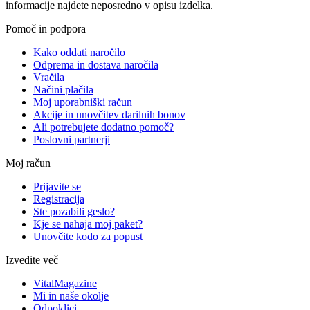
informacije najdete neposredno v opisu izdelka.
Pomoč in podpora
Kako oddati naročilo
Odprema in dostava naročila
Vračila
Načini plačila
Moj uporabniški račun
Akcije in unovčitev darilnih bonov
Ali potrebujete dodatno pomoč?
Poslovni partnerji
Moj račun
Prijavite se
Registracija
Ste pozabili geslo?
Kje se nahaja moj paket?
Unovčite kodo za popust
Izvedite več
VitalMagazine
Mi in naše okolje
Odpoklici