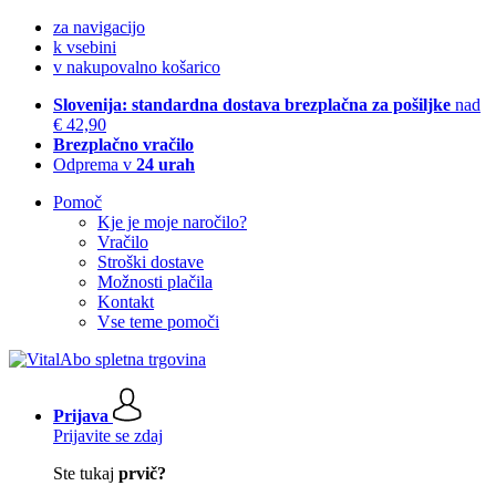
za navigacijo
k vsebini
v nakupovalno košarico
Slovenija: standardna dostava brezplačna za pošiljke
nad
€ 42,90
Brezplačno vračilo
Odprema v
24 urah
Pomoč
Kje je moje naročilo?
Vračilo
Stroški dostave
Možnosti plačila
Kontakt
Vse teme pomoči
Prijava
Prijavite se zdaj
Ste tukaj
prvič?