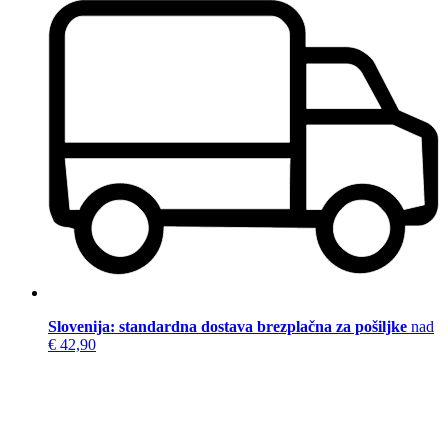
Slovenija: standardna dostava brezplačna za pošiljke
nad
€ 42,90