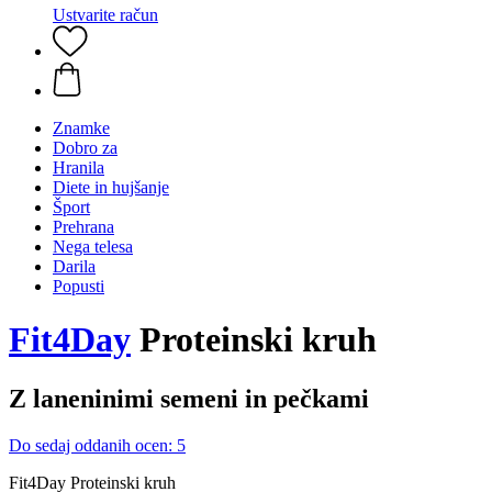
Ustvarite račun
Znamke
Dobro za
Hranila
Diete in hujšanje
Šport
Prehrana
Nega telesa
Darila
Popusti
Fit4Day
Proteinski kruh
Z laneninimi semeni in pečkami
Do sedaj oddanih ocen: 5
Fit4Day Proteinski kruh