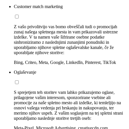
Customer match marketing
Z vašo privolitvijo vas bomo obveščali tudi o promocijah
zunaj našega spletnega mesta in vam prikazovali ustrezne
izdelke. V ta namen vaše šifrirane osebne podatke
sinhroniziramo z naslednjimi zunanjimi ponudniki in
uporabljamo njihove spletne oglaševalske kanale, če že
uporabljate njihove storitve:
Bing, Criteo, Meta, Google, LinkedIn, Pinterest, TikTok
Oglaševanje
S sprejetjem teh storitev vam lahko prikazujemo oglase,
prilagojene vašim interesom, sponzorirane vsebine ali
promocije za naše spletno mesto ali izdelke, ki temleljijo na
osnovi vašega vedenja pri brskanju in nakupovanju, ter
merimo njihov uspeh. Z vašim soglasjem na tej spletni strani
uporabljamo naslednje storitve tretjih oseb:
Meta-Pixel, Microsoft Advertising, creativecdn.com