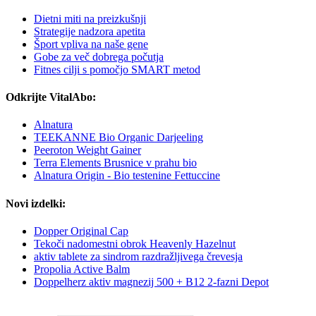
Dietni miti na preizkušnji
Strategije nadzora apetita
Šport vpliva na naše gene
Gobe ​​za več dobrega počutja
Fitnes cilji s pomočjo SMART metod
Odkrijte VitalAbo:
Alnatura
TEEKANNE Bio Organic Darjeeling
Peeroton Weight Gainer
Terra Elements Brusnice v prahu bio
Alnatura Origin - Bio testenine Fettuccine
Novi izdelki:
Dopper Original Cap
Tekoči nadomestni obrok Heavenly Hazelnut
aktiv tablete za sindrom razdražljivega črevesja
Propolia Active Balm
Doppelherz aktiv magnezij 500 + B12 2-fazni Depot