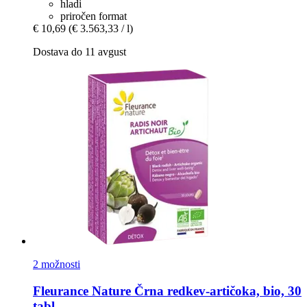
hladi
priročen format
€ 10,69
(€ 3.563,33 / l)
Dostava do 11 avgust
2 možnosti
Fleurance Nature
Črna redkev-​artičoka, bio, 30
tabl.