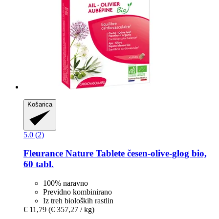
Košarica
5.0 (2)
Fleurance Nature
Tablete česen-​olive-​glog bio,
60 tabl.
100% naravno
Previdno kombinirano
Iz treh bioloških rastlin
€ 11,79
(€ 357,27 / kg)