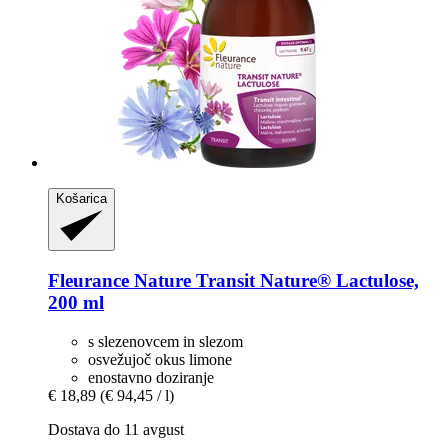
Košarica
Fleurance Nature
Transit Nature® Lactulose,
200 ml
s slezenovcem in slezom
osvežujoč okus limone
enostavno doziranje
€ 18,89
(€ 94,45 / l)
Dostava do 11 avgust