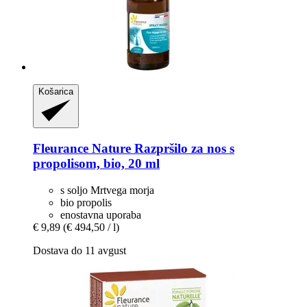
Košarica
Fleurance Nature
Razpršilo za nos s
propolisom, bio, 20 ml
s soljo Mrtvega morja
bio propolis
enostavna uporaba
€ 9,89
(€ 494,50 / l)
Dostava do 11 avgust