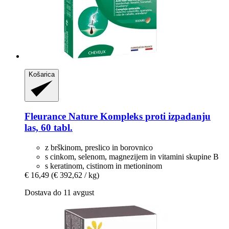
Košarica
Fleurance Nature
Kompleks proti izpadanju
las, 60 tabl.
z brškinom, preslico in borovnico
s cinkom, selenom, magnezijem in vitamini skupine B
s keratinom, cistinom in metioninom
€ 16,49
(€ 392,62 / kg)
Dostava do 11 avgust