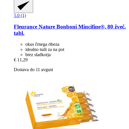
5.0 (1)
Fleurance Nature
Bonboni Mincifine®, 80 žveč.
tabl.
okus črnega ribeza
idealno tudi za na pot
brez sladkorja
€ 11,29
Dostava do 11 avgust