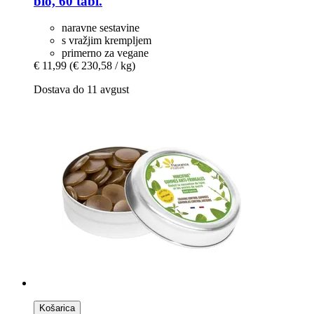
bio, 60 tabl.
naravne sestavine
s vražjim krempljem
primerno za vegane
€ 11,99
(€ 230,58 / kg)
Dostava do 11 avgust
Košarica