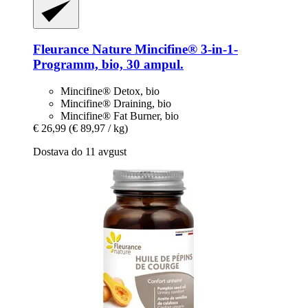
Fleurance Nature
Mincifine® 3-​in-​1-​
Programm, bio, 30 ampul.
Mincifine® Detox, bio
Mincifine® Draining, bio
Mincifine® Fat Burner, bio
€ 26,99
(€ 89,97 / kg)
Dostava do 11 avgust