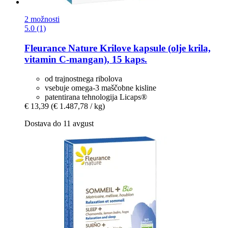
2 možnosti
5.0 (1)
Fleurance Nature
Krilove kapsule (olje krila,
vitamin C-​mangan), 15 kaps.
od trajnostnega ribolova
vsebuje omega-3 maščobne kisline
patentirana tehnologija Licaps®
€ 13,39
(€ 1.487,78 / kg)
Dostava do 11 avgust