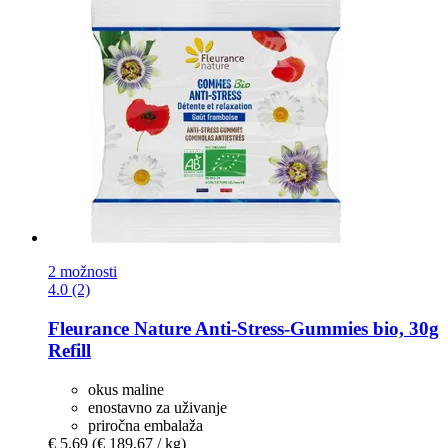
2 možnosti
4.0 (2)
Fleurance Nature
Anti-​Stress-​Gummies bio, 30g
Refill
okus maline
enostavno za uživanje
priročna embalaža
€ 5,69
(€ 189,67 / kg)