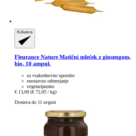
Košarica
Fleurance Nature
Matični mleček z ginsengom,
bio, 10 ampul.
za vsakodnevno uporabo
enostavno odmerjanje
vegetarijansko
€ 13,69
(€ 72,05 / kg)
Dostava do 11 avgust