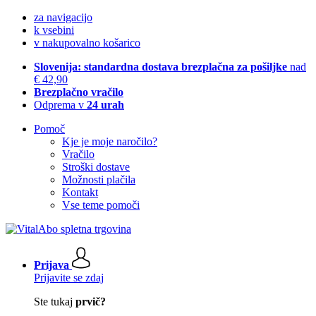
za navigacijo
k vsebini
v nakupovalno košarico
Slovenija: standardna dostava brezplačna za pošiljke
nad
€ 42,90
Brezplačno vračilo
Odprema v
24 urah
Pomoč
Kje je moje naročilo?
Vračilo
Stroški dostave
Možnosti plačila
Kontakt
Vse teme pomoči
Prijava
Prijavite se zdaj
Ste tukaj
prvič?