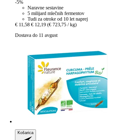
-5%
Naravne sestavine
5 milijard mlečnih fermentov
Tudi za otroke od 10 let naprej
€ 11,58
€ 12,19
(€ 723,75 / kg)
Dostava do 11 avgust
Košarica