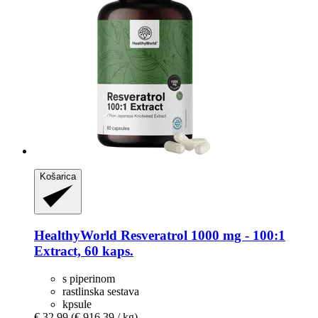
Košarica
HealthyWorld
Resveratrol 1000 mg -​ 100:1
Extract, 60 kaps.
s piperinom
rastlinska sestava
kpsule
€ 32,99
(€ 916,39 / kg)