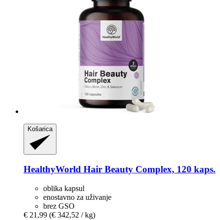
Košarica
HealthyWorld
Hair Beauty Complex, 120 kaps.
oblika kapsul
enostavno za uživanje
brez GSO
€ 21,99
(€ 342,52 / kg)