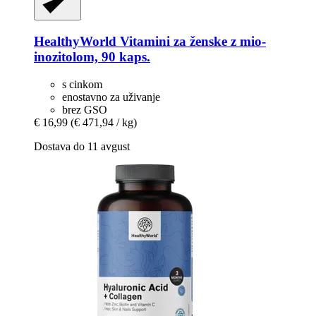
HealthyWorld
Vitamini za ženske z mio-​
inozitolom, 90 kaps.
s cinkom
enostavno za uživanje
brez GSO
€ 16,99
(€ 471,94 / kg)
Dostava do 11 avgust