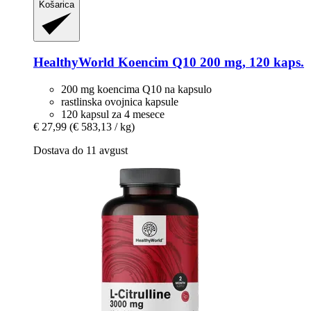
Košarica
HealthyWorld
Koencim Q10 200 mg, 120 kaps.
200 mg koencima Q10 na kapsulo
rastlinska ovojnica kapsule
120 kapsul za 4 mesece
€ 27,99
(€ 583,13 / kg)
Dostava do 11 avgust