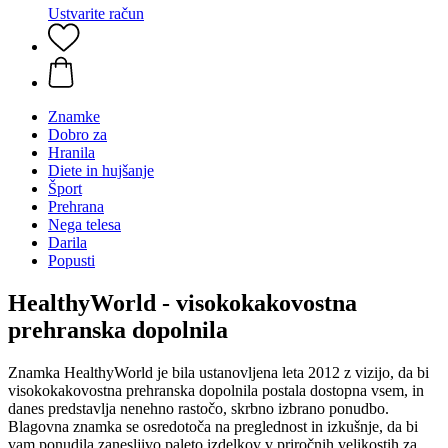
Ustvarite račun
Znamke
Dobro za
Hranila
Diete in hujšanje
Šport
Prehrana
Nega telesa
Darila
Popusti
HealthyWorld - visokokakovostna
prehranska dopolnila
Znamka HealthyWorld je bila ustanovljena leta 2012 z vizijo, da bi
visokokakovostna prehranska dopolnila postala dostopna vsem, in
danes predstavlja nenehno rastočo, skrbno izbrano ponudbo.
Blagovna znamka se osredotoča na preglednost in izkušnje, da bi
vam ponudila zanesljivo paleto izdelkov v priročnih velikostih za