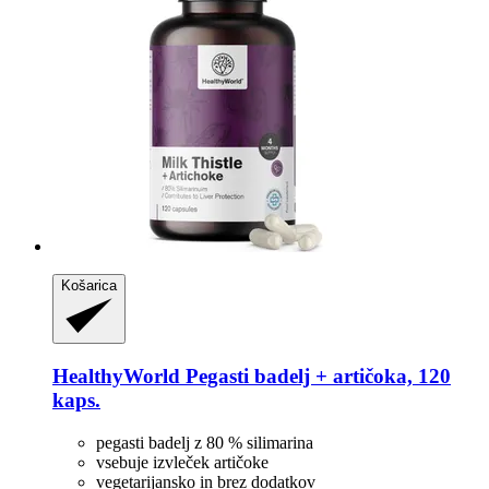
Košarica
HealthyWorld
Pegasti badelj + artičoka, 120
kaps.
pegasti badelj z 80 % silimarina
vsebuje izvleček artičoke
vegetarijansko in brez dodatkov