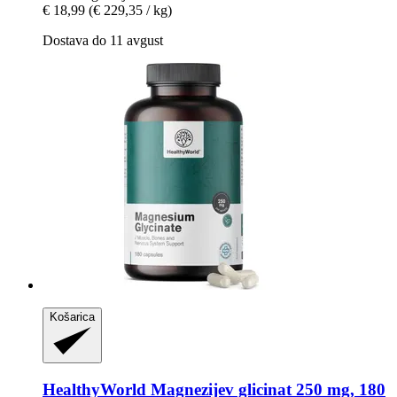
€ 18,99
(€ 229,35 / kg)
Dostava do 11 avgust
Košarica
HealthyWorld
Magnezijev glicinat 250 mg, 180