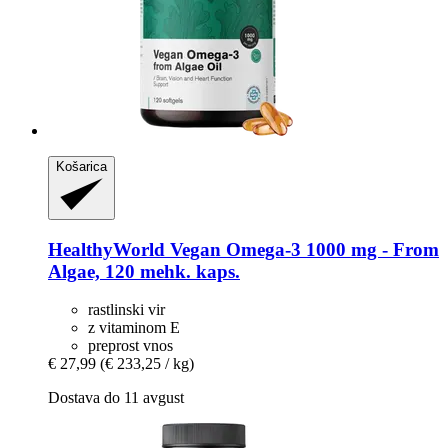
Košarica
HealthyWorld
Vegan Omega-​3 1000 mg -​ From
Algae, 120 mehk. kaps.
rastlinski vir
z vitaminom E
preprost vnos
€ 27,99
(€ 233,25 / kg)
Dostava do 11 avgust