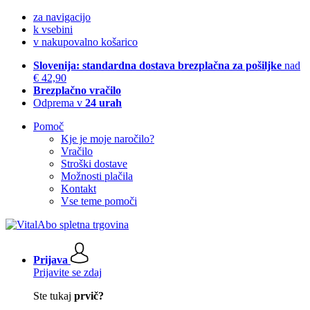
za navigacijo
k vsebini
v nakupovalno košarico
Slovenija: standardna dostava brezplačna za pošiljke
nad
€ 42,90
Brezplačno vračilo
Odprema v
24 urah
Pomoč
Kje je moje naročilo?
Vračilo
Stroški dostave
Možnosti plačila
Kontakt
Vse teme pomoči
Prijava
Prijavite se zdaj
Ste tukaj
prvič?