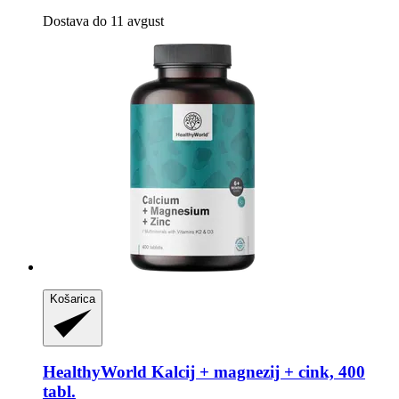
Dostava do 11 avgust
Košarica
HealthyWorld
Kalcij + magnezij + cink, 400
tabl.