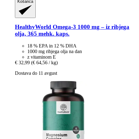
Košarica
HealthyWorld
Omega-​3 1000 mg – iz ribjega
olja, 365 mehk. kaps.
18 % EPA in 12 % DHA
1000 mg ribjega olja na dan
z vitaminom E
€ 32,99
(€ 64,56 / kg)
Dostava do 11 avgust