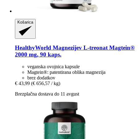
Košarica
HealthyWorld
Magnezijev L-​treonat Magtein®
2000 mg, 90 kaps.
veganska ovojnica kapsule
Magtein®: patentirana oblika magnezija
brez dodatkov
€ 43,99
(€ 656,57 / kg)
Brezplačna dostava do 11 avgust