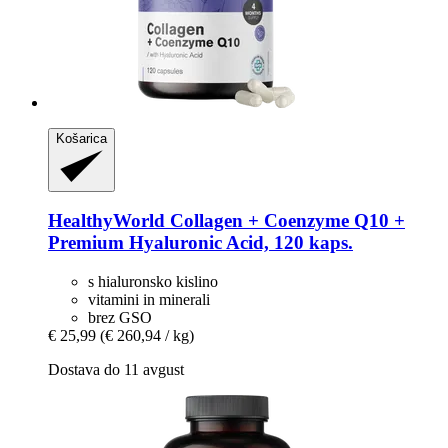
Košarica
HealthyWorld
Collagen + Coenzyme Q10 +
Premium Hyaluronic Acid, 120 kaps.
s hialuronsko kislino
vitamini in minerali
brez GSO
€ 25,99
(€ 260,94 / kg)
Dostava do 11 avgust