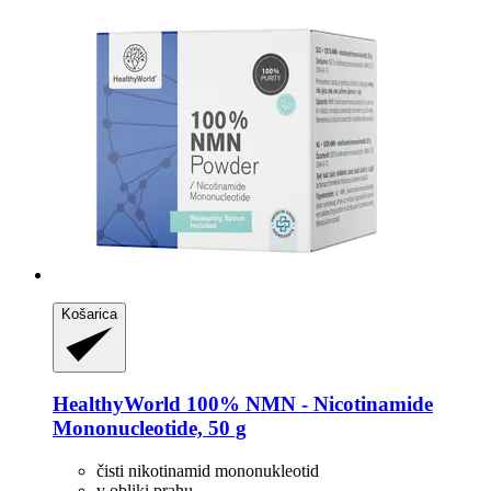
Košarica
HealthyWorld
100% NMN -​ Nicotinamide
Mononucleotide, 50 g
čisti nikotinamid mononukleotid
v obliki prahu