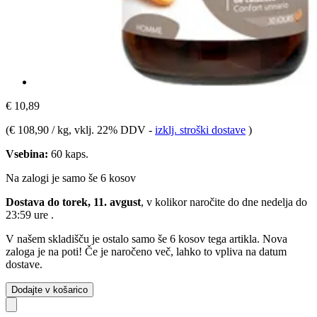
€ 10,89
(
€ 108,90 / kg
, vklj. 22% DDV
-
izklj. stroški dostave
)
Vsebina:
60 kaps.
Na zalogi je samo še 6 kosov
Dostava do torek, 11. avgust
, v kolikor naročite do dne
nedelja do
23:59 ure
.
V našem skladišču je ostalo samo še 6 kosov tega artikla. Nova
zaloga je na poti! Če je naročeno več, lahko to vpliva na datum
dostave.
Dodajte v košarico