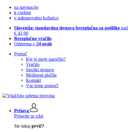
za navigacijo
k vsebini
v nakupovalno košarico
Slovenija: standardna dostava brezplačna za pošiljke
nad
€ 42,90
Brezplačno vračilo
Odprema v
24 urah
Pomoč
Kje je moje naročilo?
Vračilo
Stroški dostave
Možnosti plačila
Kontakt
Vse teme pomoči
Prijava
Prijavite se zdaj
Ste tukaj
prvič?