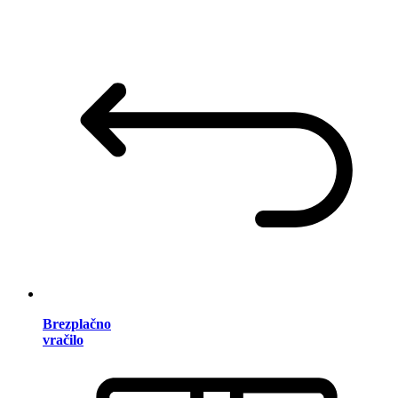
Brezplačno
vračilo