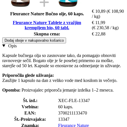
€ 10,89
(€ 108,90
Fleurance Nature Bučno olje, 60 kaps.
/ kg)
Fleurance Nature Tablete z vražjim
€ 11,99
krempljem bio, 60 tabl.
(€ 230,58 / kg)
Skupna cena:
€ 22,88
Dodaj oboje v nakupovalno košarico
Opis
Kapsule bučnega olja so zasnovane tako, da pomagajo obnoviti
ravnovesje sečil. Bogato olje je še posebej primerno za moške,
starejše od 50 let. Kapsule so enostavne za odmerjanje in uživanje.
Priporočila glede uživanja:
Zaužijte 1 kapsulo na dan z veliko vode med kosilom in večerjo.
Opomba:
Proizvajalec priporoča jemanje izdelka 1–2 meseca.
Št. izd.:
XEC-FLE-13347
Vsebina:
60 kaps.
EAN:
3700211133470
Št.-Proizvajalca:
13347
Znamka:
Fleurance Nature