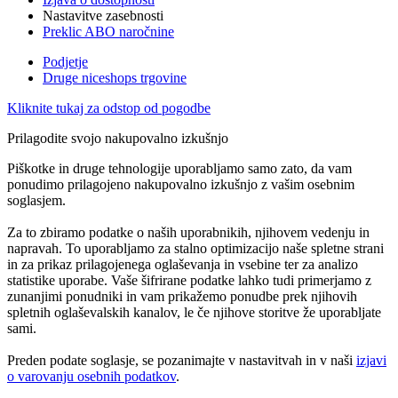
Nastavitve zasebnosti
Preklic ABO naročnine
Podjetje
Druge niceshops trgovine
Kliknite tukaj za odstop od pogodbe
Prilagodite svojo nakupovalno izkušnjo
Piškotke in druge tehnologije uporabljamo samo zato, da vam
ponudimo prilagojeno nakupovalno izkušnjo z vašim osebnim
soglasjem.
Za to zbiramo podatke o naših uporabnikih, njihovem vedenju in
napravah. To uporabljamo za stalno optimizacijo naše spletne strani
in za prikaz prilagojenega oglaševanja in vsebine ter za analizo
statistike uporabe. Vaše šifrirane podatke lahko tudi primerjamo z
zunanjimi ponudniki in vam prikažemo ponudbe prek njihovih
spletnih oglaševalskih kanalov, le če njihove storitve že uporabljate
sami.
Preden podate soglasje, se pozanimajte v nastavitvah in v naši
izjavi
o varovanju osebnih podatkov
.