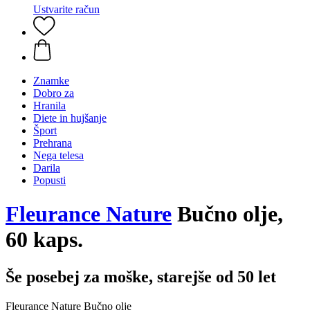
Ustvarite račun
Znamke
Dobro za
Hranila
Diete in hujšanje
Šport
Prehrana
Nega telesa
Darila
Popusti
Fleurance Nature
Bučno olje,
60 kaps.
Še posebej za moške, starejše od 50 let
Fleurance Nature Bučno olje