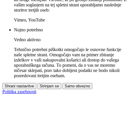
vašim soglasjem na tej spletni strani uporabljamo naslednje
storitve tretjih oseb:
Vimeo, YouTube
Nujno potrebno
Vedno aktivno
Tehnično potrebni piškotki omogočajo le osnovne funkcije
naše spletne strani. Omogočajo vam na primer zbiranje
izdelkov v vaši nakupovalni košarici ali dostop do vašega
uporabniškega računa. To pomeni, da o vas ne moremo
ničesar sklepati, prav tako dobljeni podatki ne bodo nikoli
posredovani tretjim osebam.
Shrani nastavitve
Strinjam se
Samo obvezno
Politika zasebnosti