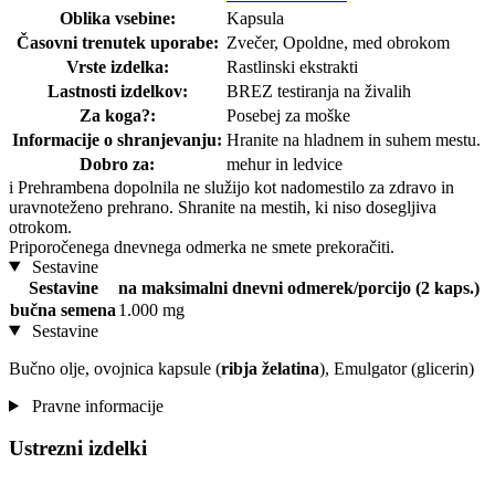
Oblika vsebine:
Kapsula
Časovni trenutek uporabe:
Zvečer, Opoldne, med obrokom
Vrste izdelka:
Rastlinski ekstrakti
Lastnosti izdelkov:
BREZ testiranja na živalih
Za koga?:
Posebej za moške
Informacije o shranjevanju:
Hranite na hladnem in suhem mestu.
Dobro za:
mehur in ledvice
i
Prehrambena dopolnila ne služijo kot nadomestilo za zdravo in
uravnoteženo prehrano. Shranite na mestih, ki niso dosegljiva
otrokom.
Priporočenega dnevnega odmerka ne smete prekoračiti.
Sestavine
Sestavine
na maksimalni dnevni odmerek/porcijo (2 kaps.)
bučna semena
1.000 mg
Sestavine
Bučno olje, ovojnica kapsule (
ribja želatina
), Emulgator (glicerin)
Pravne informacije
Ustrezni izdelki