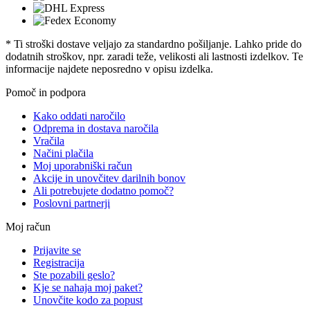
* Ti stroški dostave veljajo za standardno pošiljanje. Lahko pride do
dodatnih stroškov, npr. zaradi teže, velikosti ali lastnosti izdelkov. Te
informacije najdete neposredno v opisu izdelka.
Pomoč in podpora
Kako oddati naročilo
Odprema in dostava naročila
Vračila
Načini plačila
Moj uporabniški račun
Akcije in unovčitev darilnih bonov
Ali potrebujete dodatno pomoč?
Poslovni partnerji
Moj račun
Prijavite se
Registracija
Ste pozabili geslo?
Kje se nahaja moj paket?
Unovčite kodo za popust