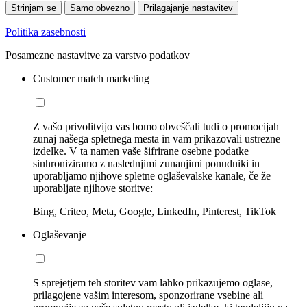
Strinjam se
Samo obvezno
Prilagajanje nastavitev
Politika zasebnosti
Posamezne nastavitve za varstvo podatkov
Customer match marketing
Z vašo privolitvijo vas bomo obveščali tudi o promocijah
zunaj našega spletnega mesta in vam prikazovali ustrezne
izdelke. V ta namen vaše šifrirane osebne podatke
sinhroniziramo z naslednjimi zunanjimi ponudniki in
uporabljamo njihove spletne oglaševalske kanale, če že
uporabljate njihove storitve:
Bing, Criteo, Meta, Google, LinkedIn, Pinterest, TikTok
Oglaševanje
S sprejetjem teh storitev vam lahko prikazujemo oglase,
prilagojene vašim interesom, sponzorirane vsebine ali