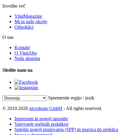
Izvedite več
VitalMagazine
Mi in naše okolje
Odpoklici
O nas
Kontakt
O VitalAbo
Naša skupina
Sledite nam na
Spremenite regijo / jezik
© 2010-2026
niceshops GmbH
- All rights reserved.
Impresum in pogoji uporabe
Varovanje osebnih podatkov
Splošni pogoji poslovanja (SPP) in pravica do preklica
Izjava o dostopnosti