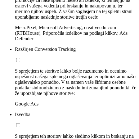
promocije za naše spletno mesto ali izdelke, ki temleljijo na
osnovi vašega vedenja pri brskanju in nakupovanju, ter
merimo njihov uspeh. Z vašim soglasjem na tej spletni strani
uporabljamo naslednje storitve tretjih oseb:
Meta-Pixel, Microsoft Advertising, creativecdn.com
(RTBHouse), Priporočila izdelkov na podlagi klikov, Ads
Defender
Razširjen Conversion Tracking
S sprejetjem te storitve lahko bolje razumemo in ocenimo
uspešnost našega spletnega oglaševanja ter optimiziramo našo
oglaševalsko ponudbo. V ta namen vaše šifrirane osebne
podatke sinhroniziramo z naslednjimi zunanjimi ponudniki, če
že uporabljate njihove storitve:
Google Ads
Izvedba
S sprejetjem teh storitev lahko sledimo klikom in brskanju na