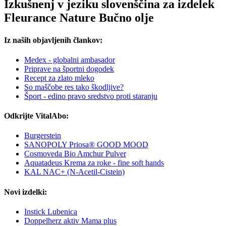
Izkušnenj v jeziku slovenščina za izdelek
Fleurance Nature Bučno olje
Iz naših objavljenih člankov:
Medex - globalni ambasador
Priprave na športni dogodek
Recept za zlato mleko
So maščobe res tako škodljive?
Šport - edino pravo sredstvo proti staranju
Odkrijte VitalAbo:
Burgerstein
SANOPOLY Priosa® GOOD MOOD
Cosmoveda Bio Amchur Pulver
Aquatadeus Krema za roke - fine soft hands
KAL NAC+ (N-Acetil-Cistein)
Novi izdelki:
Instick Lubenica
Doppelherz aktiv Mama plus