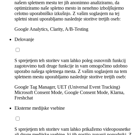
našem spletnem mestu ter jih anonimno analiziramo, da
optimiziramo naše spletno mesto in nenehno izboljšujemo
celotno uporabniško izkušnjo. Z vašim soglasjem na tej
spletni strani uporabljamo naslednje storitve tretjih oseb:
Google Analytics, Clarity, A/B-Testing
Delovanje
S sprejetjem teh storitev vam lahko poleg osnovnih funkcij
zagotovimo tudi druge funkcije in vam omogočimo udobno
uporabo našega spletnega mesta. Z vašim soglasjem na tem
spletnem mestu uporabljamo naslednje storitve tretjih oseb:
Google Tag Manager, UET (Universal Event Tracking)
Microsoft Consent Mode, Google Consent Mode, Klarna,
Freshchat
Eksterne medijske vsebine
S sprejetjem teh storitev vam lahko prikažemo videoposnetke
ali druge medijske vsebine, ki jih gostijo zunanji ponudniki. Z