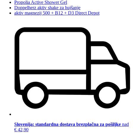
Propolia Active Shower Gel
Doppelherz aktiv shake za hujšanje
aktiv magnezij 500 + B12 + D3 Direct Depot
Slovenija: standardna dostava brezplačna za pošiljke
nad
€ 42,90