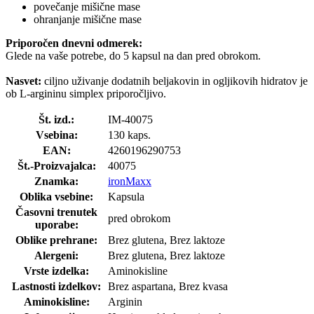
povečanje mišične mase
ohranjanje mišične mase
Priporočen dnevni odmerek:
Glede na vaše potrebe, do 5 kapsul na dan pred obrokom.
Nasvet:
ciljno uživanje dodatnih beljakovin in ogljikovih hidratov je
ob L-argininu simplex priporočljivo.
Št. izd.:
IM-40075
Vsebina:
130 kaps.
EAN:
4260196290753
Št.-Proizvajalca:
40075
Znamka:
ironMaxx
Oblika vsebine:
Kapsula
Časovni trenutek
pred obrokom
uporabe:
Oblike prehrane:
Brez glutena, Brez laktoze
Alergeni:
Brez glutena, Brez laktoze
Vrste izdelka:
Aminokisline
Lastnosti izdelkov:
Brez aspartana, Brez kvasa
Aminokisline:
Arginin