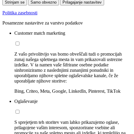
Strinjam se
Samo obvezno
Prilagajanje nastavitev
Politika zasebnosti
Posamezne nastavitve za varstvo podatkov
Customer match marketing
Z vašo privolitvijo vas bomo obveščali tudi o promocijah
zunaj našega spletnega mesta in vam prikazovali ustrezne
izdelke. V ta namen vaše šifrirane osebne podatke
sinhroniziramo z naslednjimi zunanjimi ponudniki in
uporabljamo njihove spletne oglaševalske kanale, če že
uporabljate njihove storitve:
Bing, Criteo, Meta, Google, LinkedIn, Pinterest, TikTok
Oglaševanje
S sprejetjem teh storitev vam lahko prikazujemo oglase,
prilagojene vašim interesom, sponzorirane vsebine ali
promocije za naše spletno mesto ali izdelke, ki temleljijo na