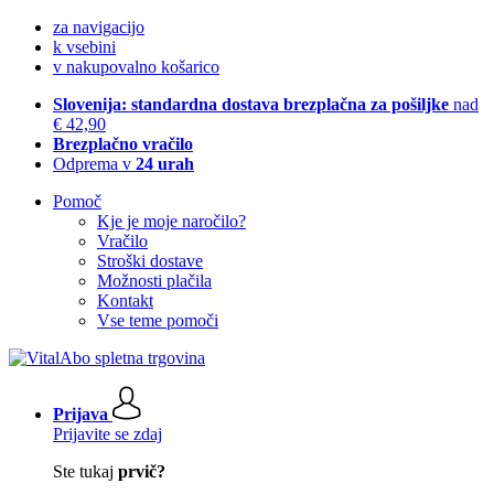
za navigacijo
k vsebini
v nakupovalno košarico
Slovenija: standardna dostava brezplačna za pošiljke
nad
€ 42,90
Brezplačno vračilo
Odprema v
24 urah
Pomoč
Kje je moje naročilo?
Vračilo
Stroški dostave
Možnosti plačila
Kontakt
Vse teme pomoči
Prijava
Prijavite se zdaj
Ste tukaj
prvič?