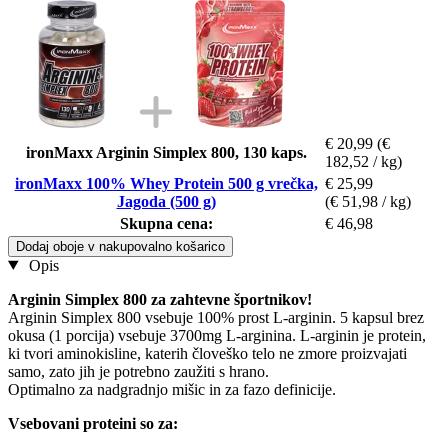
€ 20,99
(€
ironMaxx Arginin Simplex 800, 130 kaps.
182,52 / kg)
ironMaxx 100% Whey Protein 500 g vrečka,
€ 25,99
Jagoda (500 g)
(€ 51,98 / kg)
Skupna cena:
€ 46,98
Dodaj oboje v nakupovalno košarico
Opis
Arginin Simplex 800 za zahtevne športnikov!
Arginin Simplex 800 vsebuje 100% prost L-arginin. 5 kapsul brez
okusa (1 porcija) vsebuje 3700mg L-arginina. L-arginin je protein,
ki tvori aminokisline, katerih človeško telo ne zmore proizvajati
samo, zato jih je potrebno zaužiti s hrano.
Optimalno za nadgradnjo mišic in za fazo definicije.
Vsebovani proteini so za: