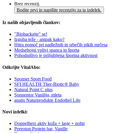
Brez recenzij.
Bodite prvi in napišite recenzijo za ta izdelek.
Iz naših objavljenih člankov:
"Biohackajte" se!
Izguba teže - ampak kako?
Hitra pomoč pri nadležnih in srbečih pikih mrčesa
Medsebojni vplivi spanca in športa
Pohodništvo je priljubljena športna aktivnost
Odkrijte VitalAbo:
Sponser Sport Food
SFI HEALTH Ther-Biotic® Baby
Natural Point C plus
Sonnentor Vanilija, mleta
anatis Naturprodukte Endothel Life
Novi izdelki:
Doppelherz aktiv koža + lasje + nohti
Peeroton Protein bar, Vanille