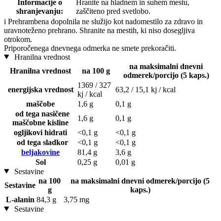
Informacije o
Hranite na hladnem in suhem mestu,
shranjevanju:
zaščiteno pred svetlobo.
i
Prehrambena dopolnila ne služijo kot nadomestilo za zdravo in
uravnoteženo prehrano. Shranite na mestih, ki niso dosegljiva
otrokom.
Priporočenega dnevnega odmerka ne smete prekoračiti.
Hranilna vrednost
na maksimalni dnevni
Hranilna vrednost
na 100 g
odmerek/porcijo (5 kaps.)
1369 / 327
energijska vrednost
63,2 / 15,1 kj / kcal
kj / kcal
maščobe
1,6 g
0,1 g
od tega nasičene
1,6 g
0,1 g
maščobne kisline
ogljikovi hidrati
<0,1 g
<0,1 g
od tega sladkor
<0,1 g
<0,1 g
beljakovine
81,4 g
3,6 g
Sol
0,25 g
0,01 g
Sestavine
na 100
na maksimalni dnevni odmerek/porcijo (5
Sestavine
g
kaps.)
L-alanin
84,3 g
3,75 mg
Sestavine