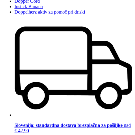
Dopper Cord
Instick Banana
Doppelherz aktiv za pomoč pri driski
Slovenija: standardna dostava brezplačna za pošiljke
nad
€ 42,90