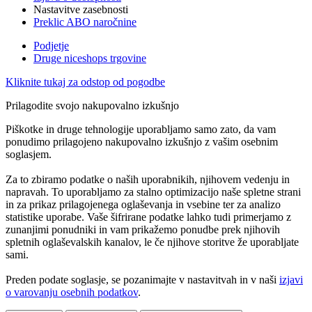
Nastavitve zasebnosti
Preklic ABO naročnine
Podjetje
Druge niceshops trgovine
Kliknite tukaj za odstop od pogodbe
Prilagodite svojo nakupovalno izkušnjo
Piškotke in druge tehnologije uporabljamo samo zato, da vam
ponudimo prilagojeno nakupovalno izkušnjo z vašim osebnim
soglasjem.
Za to zbiramo podatke o naših uporabnikih, njihovem vedenju in
napravah. To uporabljamo za stalno optimizacijo naše spletne strani
in za prikaz prilagojenega oglaševanja in vsebine ter za analizo
statistike uporabe. Vaše šifrirane podatke lahko tudi primerjamo z
zunanjimi ponudniki in vam prikažemo ponudbe prek njihovih
spletnih oglaševalskih kanalov, le če njihove storitve že uporabljate
sami.
Preden podate soglasje, se pozanimajte v nastavitvah in v naši
izjavi
o varovanju osebnih podatkov
.