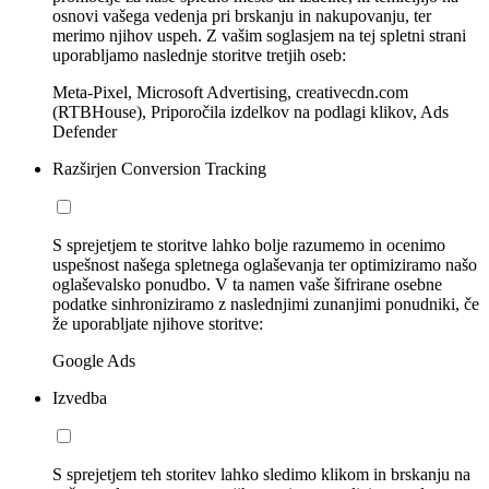
osnovi vašega vedenja pri brskanju in nakupovanju, ter
merimo njihov uspeh. Z vašim soglasjem na tej spletni strani
uporabljamo naslednje storitve tretjih oseb:
Meta-Pixel, Microsoft Advertising, creativecdn.com
(RTBHouse), Priporočila izdelkov na podlagi klikov, Ads
Defender
Razširjen Conversion Tracking
S sprejetjem te storitve lahko bolje razumemo in ocenimo
uspešnost našega spletnega oglaševanja ter optimiziramo našo
oglaševalsko ponudbo. V ta namen vaše šifrirane osebne
podatke sinhroniziramo z naslednjimi zunanjimi ponudniki, če
že uporabljate njihove storitve:
Google Ads
Izvedba
S sprejetjem teh storitev lahko sledimo klikom in brskanju na