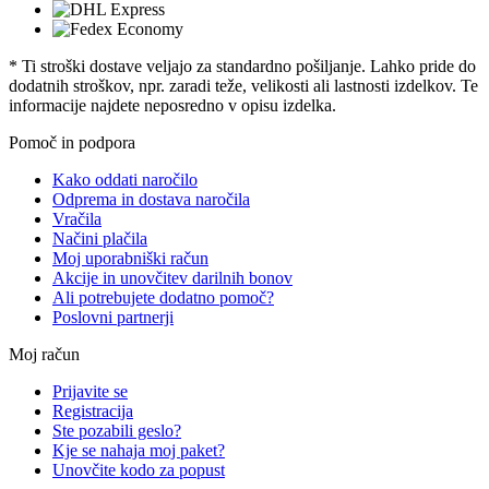
* Ti stroški dostave veljajo za standardno pošiljanje. Lahko pride do
dodatnih stroškov, npr. zaradi teže, velikosti ali lastnosti izdelkov. Te
informacije najdete neposredno v opisu izdelka.
Pomoč in podpora
Kako oddati naročilo
Odprema in dostava naročila
Vračila
Načini plačila
Moj uporabniški račun
Akcije in unovčitev darilnih bonov
Ali potrebujete dodatno pomoč?
Poslovni partnerji
Moj račun
Prijavite se
Registracija
Ste pozabili geslo?
Kje se nahaja moj paket?
Unovčite kodo za popust