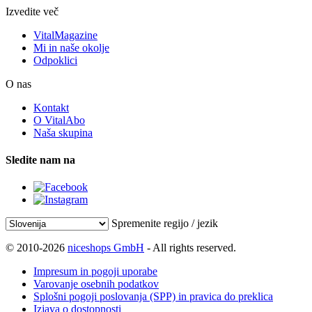
Izvedite več
VitalMagazine
Mi in naše okolje
Odpoklici
O nas
Kontakt
O VitalAbo
Naša skupina
Sledite nam na
Spremenite regijo / jezik
© 2010-2026
niceshops GmbH
- All rights reserved.
Impresum in pogoji uporabe
Varovanje osebnih podatkov
Splošni pogoji poslovanja (SPP) in pravica do preklica
Izjava o dostopnosti