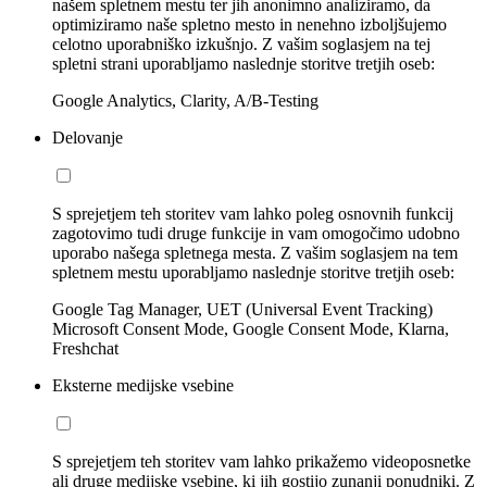
našem spletnem mestu ter jih anonimno analiziramo, da
optimiziramo naše spletno mesto in nenehno izboljšujemo
celotno uporabniško izkušnjo. Z vašim soglasjem na tej
spletni strani uporabljamo naslednje storitve tretjih oseb:
Google Analytics, Clarity, A/B-Testing
Delovanje
S sprejetjem teh storitev vam lahko poleg osnovnih funkcij
zagotovimo tudi druge funkcije in vam omogočimo udobno
uporabo našega spletnega mesta. Z vašim soglasjem na tem
spletnem mestu uporabljamo naslednje storitve tretjih oseb:
Google Tag Manager, UET (Universal Event Tracking)
Microsoft Consent Mode, Google Consent Mode, Klarna,
Freshchat
Eksterne medijske vsebine
S sprejetjem teh storitev vam lahko prikažemo videoposnetke
ali druge medijske vsebine, ki jih gostijo zunanji ponudniki. Z