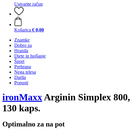
Ustvarite račun
Košarica
€ 0,00
Znamke
Dobro za
Hranila
Diete in hujšanje
Šport
Prehrana
Nega telesa
Darila
Popusti
ironMaxx
Arginin Simplex 800,
130 kaps.
Optimalno za na pot