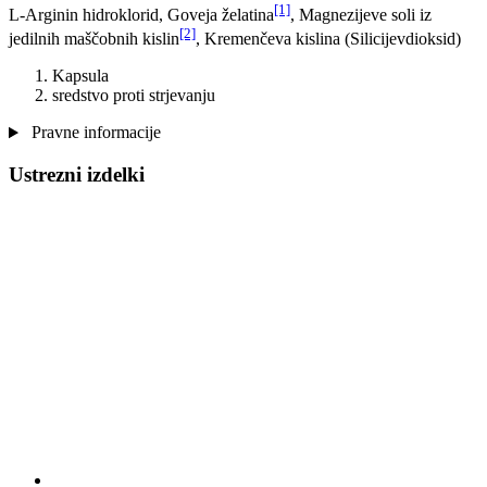
[1]
L-Arginin hidroklorid, Goveja želatina
, Magnezijeve soli iz
[2]
jedilnih maščobnih kislin
, Kremenčeva kislina (Silicijevdioksid)
Kapsula
sredstvo proti strjevanju
Pravne informacije
Ustrezni izdelki