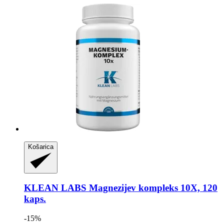
Košarica
KLEAN LABS
Magnezijev kompleks 10X, 120
kaps.
-15%