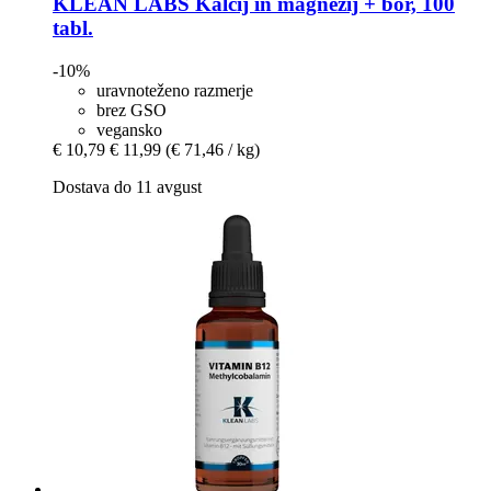
KLEAN LABS
Kalcij in magnezij + bor, 100
tabl.
-10%
uravnoteženo razmerje
brez GSO
vegansko
€ 10,79
€ 11,99
(€ 71,46 / kg)
Dostava do 11 avgust