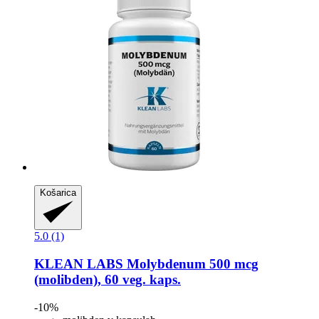
Košarica
5.0 (1)
KLEAN LABS
Molybdenum 500 mcg
(molibden), 60 veg. kaps.
-10%