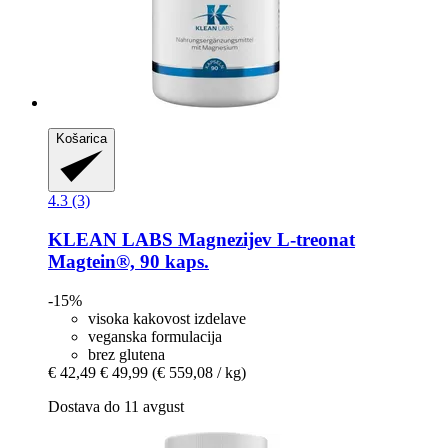
Košarica
4.3 (3)
KLEAN LABS
Magnezijev L-​treonat
Magtein®, 90 kaps.
-15%
visoka kakovost izdelave
veganska formulacija
brez glutena
€ 42,49
€ 49,99
(€ 559,08 / kg)
Dostava do 11 avgust