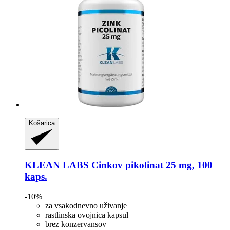
Košarica
KLEAN LABS
Cinkov pikolinat 25 mg, 100
kaps.
-10%
za vsakodnevno uživanje
rastlinska ovojnica kapsul
brez konzervansov