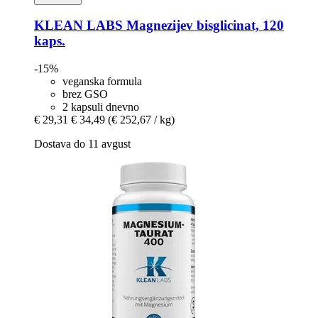
KLEAN LABS
Magnezijev bisglicinat, 120
kaps.
-15%
veganska formula
brez GSO
2 kapsuli dnevno
€ 29,31
€ 34,49
(€ 252,67 / kg)
Dostava do 11 avgust