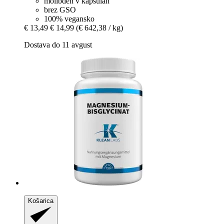
molibden v kapsulah
brez GSO
100% vegansko
€ 13,49
€ 14,99
(€ 642,38 / kg)
Dostava do 11 avgust
Košarica