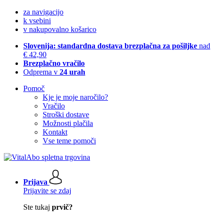
za navigacijo
k vsebini
v nakupovalno košarico
Slovenija: standardna dostava brezplačna za pošiljke
nad
€ 42,90
Brezplačno vračilo
Odprema v
24 urah
Pomoč
Kje je moje naročilo?
Vračilo
Stroški dostave
Možnosti plačila
Kontakt
Vse teme pomoči
Prijava
Prijavite se zdaj
Ste tukaj
prvič?