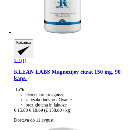
Košarica
5.0 (1)
KLEAN LABS
Magnezijev citrat 150 mg, 90
kaps.
-15%
elementarni magnezij
za vsakodnevno uživanje
brez glutena in laktoze
€ 15,88
€ 18,69
(€ 158,80 / kg)
Dostava do 11 avgust