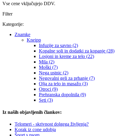
Vse cene vključujejo DDV.
Filter
Kategorije:
Znamke
Kneipp
Infuzije za savno (2)
Kopalne soli in dodatki za kopanje (28)
Losjoni in kreme za telo (22)
Mila (2)
Moški (7)
Nega ustnic (2)
Negovalni geli za prhanje (7)
Olja za telo in masažo (3)
Otroci (9)
Prehranska dopolnila (9)
Seti (3)
Iz naših objavljenih člankov:
Telomeri - skrivnost dolgega življenja?
Korak iz cone udobja
Šport s psom