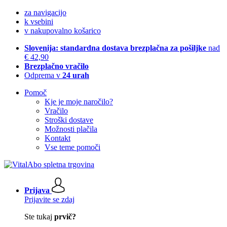
za navigacijo
k vsebini
v nakupovalno košarico
Slovenija: standardna dostava brezplačna za pošiljke
nad
€ 42,90
Brezplačno vračilo
Odprema v
24 urah
Pomoč
Kje je moje naročilo?
Vračilo
Stroški dostave
Možnosti plačila
Kontakt
Vse teme pomoči
Prijava
Prijavite se zdaj
Ste tukaj
prvič?