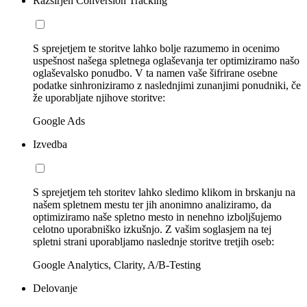
Razširjen Conversion Tracking
S sprejetjem te storitve lahko bolje razumemo in ocenimo
uspešnost našega spletnega oglaševanja ter optimiziramo našo
oglaševalsko ponudbo. V ta namen vaše šifrirane osebne
podatke sinhroniziramo z naslednjimi zunanjimi ponudniki, če
že uporabljate njihove storitve:
Google Ads
Izvedba
S sprejetjem teh storitev lahko sledimo klikom in brskanju na
našem spletnem mestu ter jih anonimno analiziramo, da
optimiziramo naše spletno mesto in nenehno izboljšujemo
celotno uporabniško izkušnjo. Z vašim soglasjem na tej
spletni strani uporabljamo naslednje storitve tretjih oseb:
Google Analytics, Clarity, A/B-Testing
Delovanje