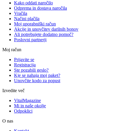
Kako oddati naročilo
Odprema in dostava naročila
Vračila
Načini plačila
Moj uporabniški račun
Akcije in unovčitev darilnih bonov
Ali potrebujete dodatno pomoč?
Poslovni partnerji
Moj račun
Prijavite se
Registracija
Ste pozabili geslo?
Kje se nahaja moj paket?
Unovčite kodo za popust
Izvedite več
VitalMagazine
Mi in naše okolje
Odpoklici
O nas
Kontakt