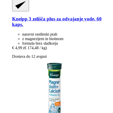
Kneipp
3 zelišča plus za odvajanje vode, 60
kaps.
naravni rastlinski prah
z magnezijem in biotinom
formula brez sladkorja
€ 4,99
(€ 174,48 / kg)
Dostava do 12 avgust