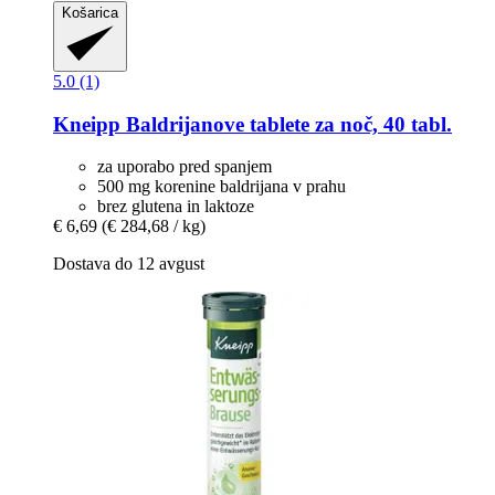
Košarica
5.0 (1)
Kneipp
Baldrijanove tablete za noč, 40 tabl.
za uporabo pred spanjem
500 mg korenine baldrijana v prahu
brez glutena in laktoze
€ 6,69
(€ 284,68 / kg)
Dostava do 12 avgust