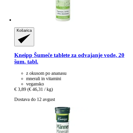
Košarica
Kneipp
Šumeče tablete za odvajanje vode, 20
šum. tabl.
z okusom po ananasu
mnerali in vitamini
vegansko
€ 3,89
(€ 46,31 / kg)
Dostava do 12 avgust