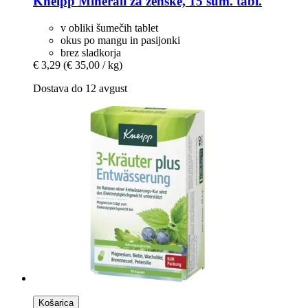
Kneipp
Minerali za ženske, 15 šum. tabl.
v obliki šumečih tablet
okus po mangu in pasijonki
brez sladkorja
€ 3,29
(€ 35,00 / kg)
Dostava do 12 avgust
Košarica