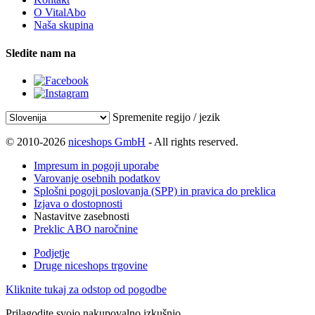
O VitalAbo
Naša skupina
Sledite nam na
Spremenite regijo / jezik
© 2010-2026
niceshops GmbH
- All rights reserved.
Impresum in pogoji uporabe
Varovanje osebnih podatkov
Splošni pogoji poslovanja (SPP) in pravica do preklica
Izjava o dostopnosti
Nastavitve zasebnosti
Preklic ABO naročnine
Podjetje
Druge niceshops trgovine
Kliknite tukaj za odstop od pogodbe
Prilagodite svojo nakupovalno izkušnjo