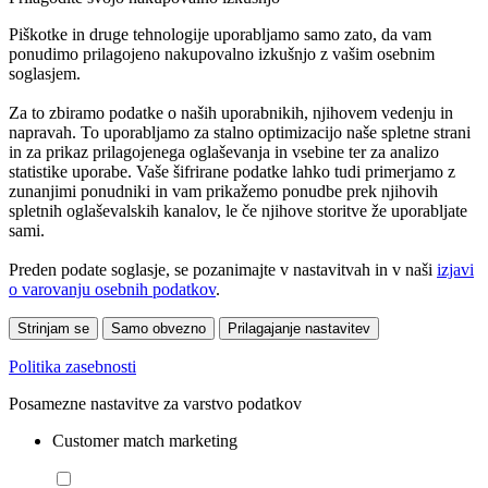
Piškotke in druge tehnologije uporabljamo samo zato, da vam
ponudimo prilagojeno nakupovalno izkušnjo z vašim osebnim
soglasjem.
Za to zbiramo podatke o naših uporabnikih, njihovem vedenju in
napravah. To uporabljamo za stalno optimizacijo naše spletne strani
in za prikaz prilagojenega oglaševanja in vsebine ter za analizo
statistike uporabe. Vaše šifrirane podatke lahko tudi primerjamo z
zunanjimi ponudniki in vam prikažemo ponudbe prek njihovih
spletnih oglaševalskih kanalov, le če njihove storitve že uporabljate
sami.
Preden podate soglasje, se pozanimajte v nastavitvah in v naši
izjavi
o varovanju osebnih podatkov
.
Strinjam se
Samo obvezno
Prilagajanje nastavitev
Politika zasebnosti
Posamezne nastavitve za varstvo podatkov
Customer match marketing