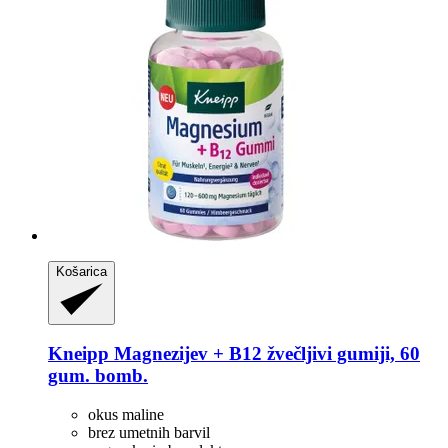
Košarica
Kneipp
Magnezijev + B12 žvečljivi gumiji, 60
gum. bomb.
okus maline
brez umetnih barvil