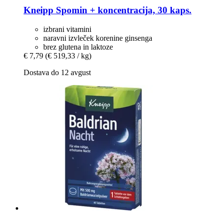
Kneipp
Spomin + koncentracija, 30 kaps.
izbrani vitamini
naravni izvleček korenine ginsenga
brez glutena in laktoze
€ 7,79
(€ 519,33 / kg)
Dostava do 12 avgust