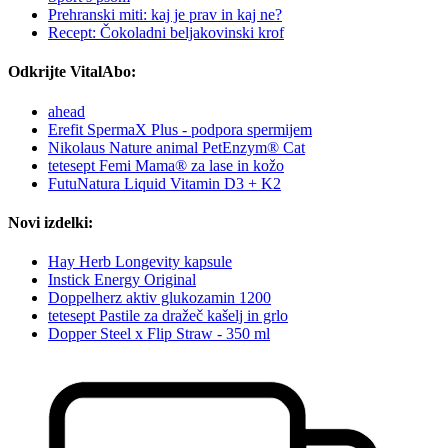
Prehranski miti: kaj je prav in kaj ne?
Recept: Čokoladni beljakovinski krof
Odkrijte VitalAbo:
ahead
Erefit SpermaX Plus - podpora spermijem
Nikolaus Nature animal PetEnzym® Cat
tetesept Femi Mama® za lase in kožo
FutuNatura Liquid Vitamin D3 + K2
Novi izdelki:
Hay Herb Longevity kapsule
Instick Energy Original
Doppelherz aktiv glukozamin 1200
tetesept Pastile za dražeč kašelj in grlo
Dopper Steel x Flip Straw - 350 ml