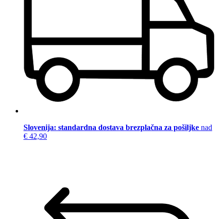
Slovenija: standardna dostava brezplačna za pošiljke
nad
€ 42,90