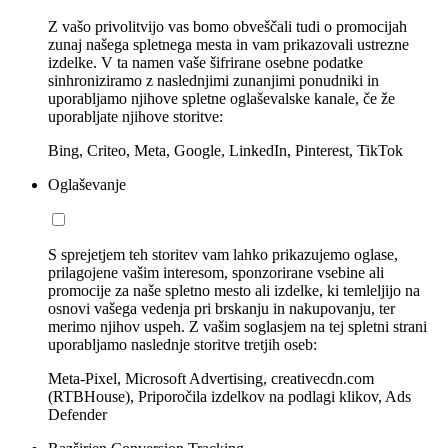
Z vašo privolitvijo vas bomo obveščali tudi o promocijah
zunaj našega spletnega mesta in vam prikazovali ustrezne
izdelke. V ta namen vaše šifrirane osebne podatke
sinhroniziramo z naslednjimi zunanjimi ponudniki in
uporabljamo njihove spletne oglaševalske kanale, če že
uporabljate njihove storitve:
Bing, Criteo, Meta, Google, LinkedIn, Pinterest, TikTok
Oglaševanje
S sprejetjem teh storitev vam lahko prikazujemo oglase,
prilagojene vašim interesom, sponzorirane vsebine ali
promocije za naše spletno mesto ali izdelke, ki temleljijo na
osnovi vašega vedenja pri brskanju in nakupovanju, ter
merimo njihov uspeh. Z vašim soglasjem na tej spletni strani
uporabljamo naslednje storitve tretjih oseb:
Meta-Pixel, Microsoft Advertising, creativecdn.com
(RTBHouse), Priporočila izdelkov na podlagi klikov, Ads
Defender