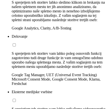
S sprejetjem teh storitev lahko sledimo klikom in brskanju na
našem spletnem mestu ter jih anonimno analiziramo, da
optimiziramo naše spletno mesto in nenehno izboljšujemo
celotno uporabniško izkušnjo. Z vašim soglasjem na tej
spletni strani uporabljamo naslednje storitve tretjih oseb:
Google Analytics, Clarity, A/B-Testing
Delovanje
S sprejetjem teh storitev vam lahko poleg osnovnih funkcij
zagotovimo tudi druge funkcije in vam omogočimo udobno
uporabo našega spletnega mesta. Z vašim soglasjem na tem
spletnem mestu uporabljamo naslednje storitve tretjih oseb:
Google Tag Manager, UET (Universal Event Tracking)
Microsoft Consent Mode, Google Consent Mode, Klarna,
Freshchat
Eksterne medijske vsebine
S sprejetjem teh storitev vam lahko prikažemo videoposnetke