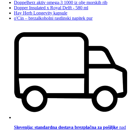
Doppelherz aktiv omega-3 1000 iz olje morskih rib
Dopper Insulated x Royal Delft - 580 ml
Hay Herb Longevity kapsule
o'Cin – brezalkoholni rastlinski napitek pur
Slovenija: standardna dostava brezplačna za pošiljke
nad