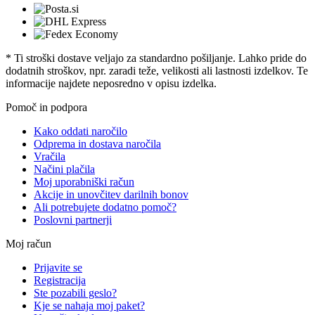
* Ti stroški dostave veljajo za standardno pošiljanje. Lahko pride do
dodatnih stroškov, npr. zaradi teže, velikosti ali lastnosti izdelkov. Te
informacije najdete neposredno v opisu izdelka.
Pomoč in podpora
Kako oddati naročilo
Odprema in dostava naročila
Vračila
Načini plačila
Moj uporabniški račun
Akcije in unovčitev darilnih bonov
Ali potrebujete dodatno pomoč?
Poslovni partnerji
Moj račun
Prijavite se
Registracija
Ste pozabili geslo?
Kje se nahaja moj paket?