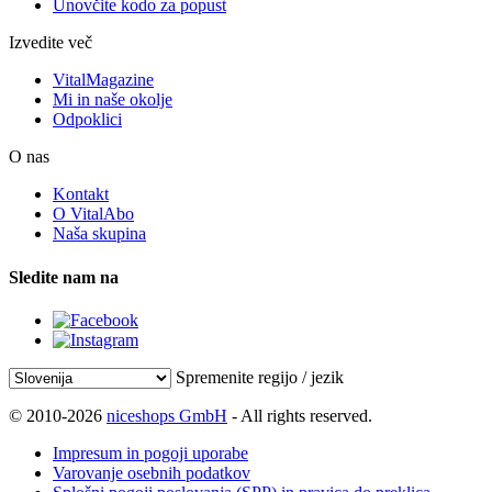
Unovčite kodo za popust
Izvedite več
VitalMagazine
Mi in naše okolje
Odpoklici
O nas
Kontakt
O VitalAbo
Naša skupina
Sledite nam na
Spremenite regijo / jezik
© 2010-2026
niceshops GmbH
- All rights reserved.
Impresum in pogoji uporabe
Varovanje osebnih podatkov