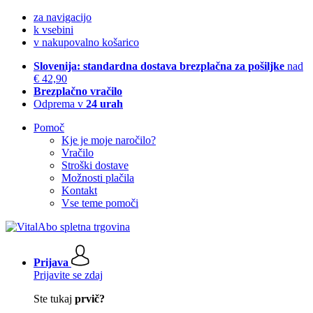
za navigacijo
k vsebini
v nakupovalno košarico
Slovenija: standardna dostava brezplačna za pošiljke
nad
€ 42,90
Brezplačno vračilo
Odprema v
24 urah
Pomoč
Kje je moje naročilo?
Vračilo
Stroški dostave
Možnosti plačila
Kontakt
Vse teme pomoči
Prijava
Prijavite se zdaj
Ste tukaj
prvič?