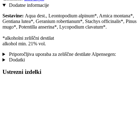
Dodatne informacije
Sestavine:
Aqua dest., Leontopodium alpinum*, Arnica montana*,
Gentiana lutea*, Geranium robertianum*, Stachys officinalis*, Pinus
mugo*, Potentilla anserina*, Lycopodium clavatum*.
*alkoholni zeliščni destilat
alkohol min. 21% vol.
Priporočljiva uporaba za zeliščne destilate Alpensegen:
Dodatki
Ustrezni izdelki