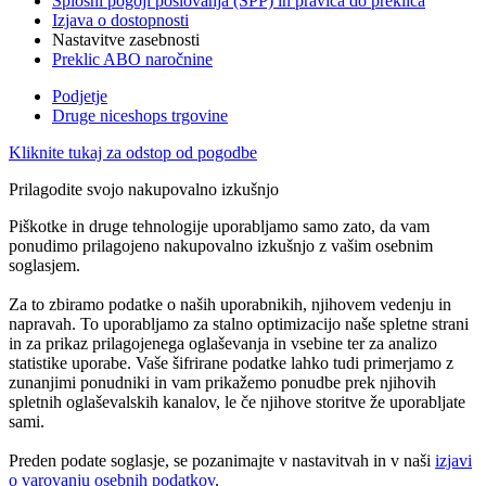
Splošni pogoji poslovanja (SPP) in pravica do preklica
Izjava o dostopnosti
Nastavitve zasebnosti
Preklic ABO naročnine
Podjetje
Druge niceshops trgovine
Kliknite tukaj za odstop od pogodbe
Prilagodite svojo nakupovalno izkušnjo
Piškotke in druge tehnologije uporabljamo samo zato, da vam
ponudimo prilagojeno nakupovalno izkušnjo z vašim osebnim
soglasjem.
Za to zbiramo podatke o naših uporabnikih, njihovem vedenju in
napravah. To uporabljamo za stalno optimizacijo naše spletne strani
in za prikaz prilagojenega oglaševanja in vsebine ter za analizo
statistike uporabe. Vaše šifrirane podatke lahko tudi primerjamo z
zunanjimi ponudniki in vam prikažemo ponudbe prek njihovih
spletnih oglaševalskih kanalov, le če njihove storitve že uporabljate
sami.
Preden podate soglasje, se pozanimajte v nastavitvah in v naši
izjavi
o varovanju osebnih podatkov
.