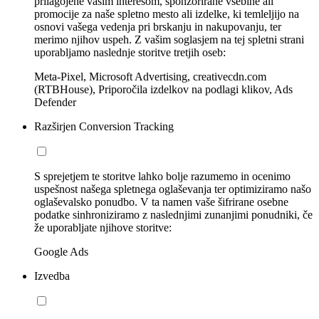
prilagojene vašim interesom, sponzorirane vsebine ali
promocije za naše spletno mesto ali izdelke, ki temleljijo na
osnovi vašega vedenja pri brskanju in nakupovanju, ter
merimo njihov uspeh. Z vašim soglasjem na tej spletni strani
uporabljamo naslednje storitve tretjih oseb:
Meta-Pixel, Microsoft Advertising, creativecdn.com
(RTBHouse), Priporočila izdelkov na podlagi klikov, Ads
Defender
Razširjen Conversion Tracking
S sprejetjem te storitve lahko bolje razumemo in ocenimo
uspešnost našega spletnega oglaševanja ter optimiziramo našo
oglaševalsko ponudbo. V ta namen vaše šifrirane osebne
podatke sinhroniziramo z naslednjimi zunanjimi ponudniki, če
že uporabljate njihove storitve:
Google Ads
Izvedba