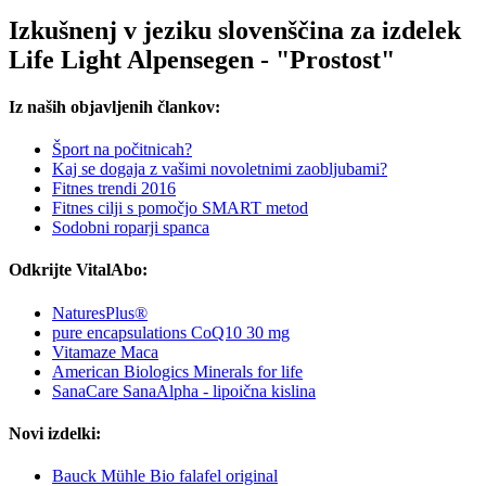
Izkušnenj v jeziku slovenščina za izdelek
Life Light Alpensegen - "Prostost"
Iz naših objavljenih člankov:
Šport na počitnicah?
Kaj se dogaja z vašimi novoletnimi zaobljubami?
Fitnes trendi 2016
Fitnes cilji s pomočjo SMART metod
Sodobni roparji spanca
Odkrijte VitalAbo:
NaturesPlus®
pure encapsulations CoQ10 30 mg
Vitamaze Maca
American Biologics Minerals for life
SanaCare SanaAlpha - lipoična kislina
Novi izdelki:
Bauck Mühle Bio falafel original