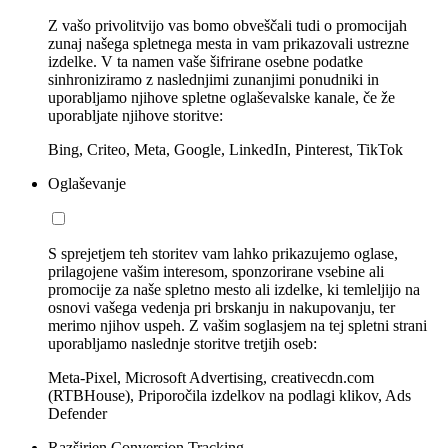
Z vašo privolitvijo vas bomo obveščali tudi o promocijah
zunaj našega spletnega mesta in vam prikazovali ustrezne
izdelke. V ta namen vaše šifrirane osebne podatke
sinhroniziramo z naslednjimi zunanjimi ponudniki in
uporabljamo njihove spletne oglaševalske kanale, če že
uporabljate njihove storitve:
Bing, Criteo, Meta, Google, LinkedIn, Pinterest, TikTok
Oglaševanje
S sprejetjem teh storitev vam lahko prikazujemo oglase,
prilagojene vašim interesom, sponzorirane vsebine ali
promocije za naše spletno mesto ali izdelke, ki temleljijo na
osnovi vašega vedenja pri brskanju in nakupovanju, ter
merimo njihov uspeh. Z vašim soglasjem na tej spletni strani
uporabljamo naslednje storitve tretjih oseb:
Meta-Pixel, Microsoft Advertising, creativecdn.com
(RTBHouse), Priporočila izdelkov na podlagi klikov, Ads
Defender
Razširjen Conversion Tracking