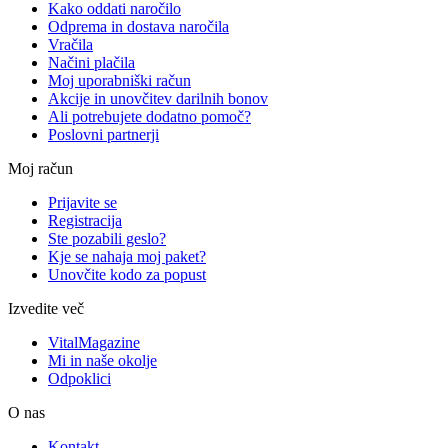
Kako oddati naročilo
Odprema in dostava naročila
Vračila
Načini plačila
Moj uporabniški račun
Akcije in unovčitev darilnih bonov
Ali potrebujete dodatno pomoč?
Poslovni partnerji
Moj račun
Prijavite se
Registracija
Ste pozabili geslo?
Kje se nahaja moj paket?
Unovčite kodo za popust
Izvedite več
VitalMagazine
Mi in naše okolje
Odpoklici
O nas
Kontakt