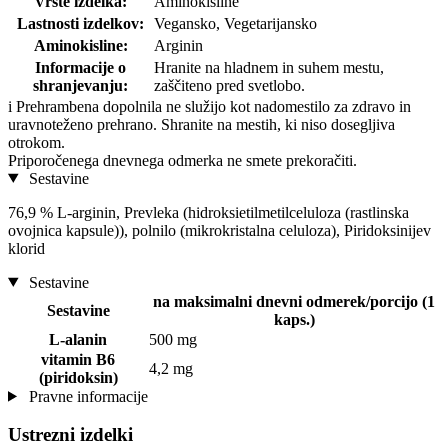
Vrste izdelka:
Aminokisline
Lastnosti izdelkov:
Vegansko, Vegetarijansko
Aminokisline:
Arginin
Informacije o
Hranite na hladnem in suhem mestu,
shranjevanju:
zaščiteno pred svetlobo.
i
Prehrambena dopolnila ne služijo kot nadomestilo za zdravo in
uravnoteženo prehrano. Shranite na mestih, ki niso dosegljiva
otrokom.
Priporočenega dnevnega odmerka ne smete prekoračiti.
Sestavine
76,9 % L-arginin, Prevleka (hidroksietilmetilceluloza (rastlinska
ovojnica kapsule)), polnilo (mikrokristalna celuloza), Piridoksinijev
klorid
Sestavine
na maksimalni dnevni odmerek/porcijo (1
Sestavine
kaps.)
L-alanin
500 mg
vitamin B6
4,2 mg
(piridoksin)
Pravne informacije
Ustrezni izdelki