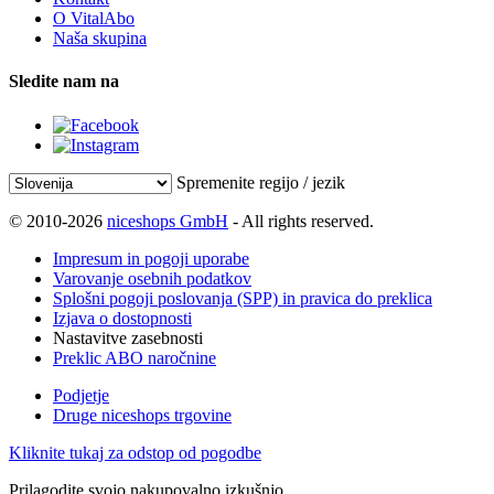
O VitalAbo
Naša skupina
Sledite nam na
Spremenite regijo / jezik
© 2010-2026
niceshops GmbH
- All rights reserved.
Impresum in pogoji uporabe
Varovanje osebnih podatkov
Splošni pogoji poslovanja (SPP) in pravica do preklica
Izjava o dostopnosti
Nastavitve zasebnosti
Preklic ABO naročnine
Podjetje
Druge niceshops trgovine
Kliknite tukaj za odstop od pogodbe
Prilagodite svojo nakupovalno izkušnjo