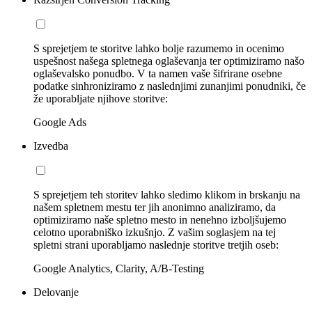
S sprejetjem te storitve lahko bolje razumemo in ocenimo
uspešnost našega spletnega oglaševanja ter optimiziramo našo
oglaševalsko ponudbo. V ta namen vaše šifrirane osebne
podatke sinhroniziramo z naslednjimi zunanjimi ponudniki, če
že uporabljate njihove storitve:
Google Ads
Izvedba
S sprejetjem teh storitev lahko sledimo klikom in brskanju na
našem spletnem mestu ter jih anonimno analiziramo, da
optimiziramo naše spletno mesto in nenehno izboljšujemo
celotno uporabniško izkušnjo. Z vašim soglasjem na tej
spletni strani uporabljamo naslednje storitve tretjih oseb:
Google Analytics, Clarity, A/B-Testing
Delovanje