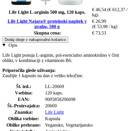
€ 46,54
(€ 612,37 /
Life Light L-arginin 500 mg, 120 kaps.
kg)
Life Light Najara® proteinski napitek v
€ 26,99
prahu, 500 g
(€ 53,98 / kg)
Skupna cena:
€ 73,53
Dodaj oboje v nakupovalno košarico
Opis
Life Light ponuja L-arginin, pol-esencialno aminokislino v čisti
obliki, v kombinaciji z vitaminom B6.
Priporočila glede uživanja:
Zaužijte 1 kapsulo na dan z veliko tekočine.
Št. izd.:
LL-20669
Vsebina:
120 kaps.
EAN:
9005858206698
Št.-Proizvajalca:
20669
Znamka:
Life Light
Oblika vsebine:
Kapsula
Oblike prehrane:
Vegansko, Vegetarijansko