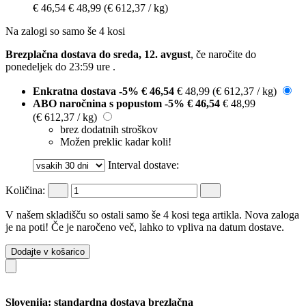
€ 46,54
€ 48,99
(€ 612,37 / kg)
Na zalogi so samo še 4 kosi
Brezplačna dostava do sreda, 12. avgust
, če naročite do
ponedeljek do 23:59 ure
.
Enkratna dostava
-5%
€ 46,54
€ 48,99
(€ 612,37 / kg)
ABO naročnina s popustom
-5%
€ 46,54
€ 48,99
(€ 612,37 / kg)
brez dodatnih stroškov
Možen preklic kadar koli!
Interval dostave:
Količina:
V našem skladišču so ostali samo še 4 kosi tega artikla. Nova zaloga
je na poti! Če je naročeno več, lahko to vpliva na datum dostave.
Dodajte v košarico
Slovenija: standardna dostava brezlačna