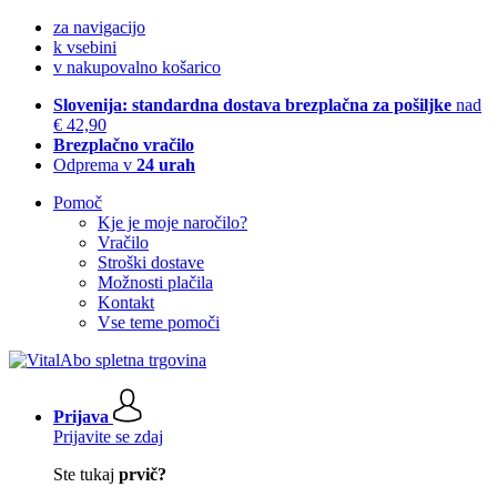
za navigacijo
k vsebini
v nakupovalno košarico
Slovenija: standardna dostava brezplačna za pošiljke
nad
€ 42,90
Brezplačno vračilo
Odprema v
24 urah
Pomoč
Kje je moje naročilo?
Vračilo
Stroški dostave
Možnosti plačila
Kontakt
Vse teme pomoči
Prijava
Prijavite se zdaj
Ste tukaj
prvič?