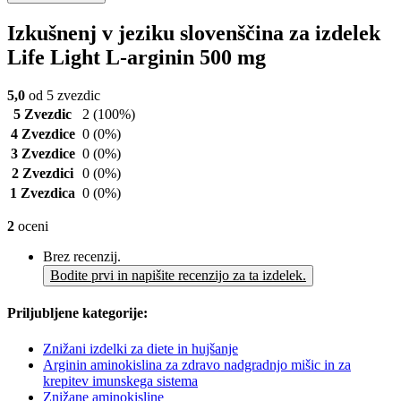
Izkušnenj v jeziku slovenščina za izdelek
Life Light L-arginin 500 mg
5,0
od 5 zvezdic
5 Zvezdic
2
(100%)
4 Zvezdice
0
(0%)
3 Zvezdice
0
(0%)
2 Zvezdici
0
(0%)
1 Zvezdica
0
(0%)
2
oceni
Brez recenzij.
Bodite prvi in napišite recenzijo za ta izdelek.
Priljubljene kategorije:
Znižani izdelki za diete in hujšanje
Arginin aminokislina za zdravo nadgradnjo mišic in za
krepitev imunskega sistema
Znižane aminokisline