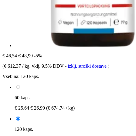
€ 46,54
€ 48,99
-5%
(
€ 612,37 / kg
, vklj. 9,5% DDV
-
izklj. stroški dostave
)
Vsebina:
120 kaps.
60 kaps.
€ 25,64
€ 26,99
(€ 674,74 / kg)
120 kaps.