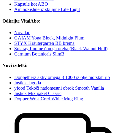
Kapsule kot ABO
Aminokisline iz skupine Life Light
Odkrijte VitalAbo:
Novalac
GAIAM Yoga Block, Midnight Plum
STYX Kräutergarten BB krema
Solaray Lupine črnega oreha (Black Walnut Hull)
Carnium Botanicals SlimB
Novi izdelki:
Doppelherz aktiv omega-3 1000 iz olje morskih rib
Instick Jagoda
yfood Tekoči nadomestni obrok Smooth Vanilla
Instick Mix paket Classic
Dopper Wrist Cord White Mug Ring