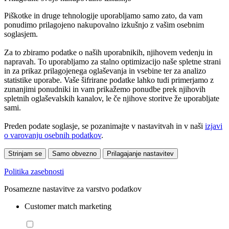
Piškotke in druge tehnologije uporabljamo samo zato, da vam
ponudimo prilagojeno nakupovalno izkušnjo z vašim osebnim
soglasjem.
Za to zbiramo podatke o naših uporabnikih, njihovem vedenju in
napravah. To uporabljamo za stalno optimizacijo naše spletne strani
in za prikaz prilagojenega oglaševanja in vsebine ter za analizo
statistike uporabe. Vaše šifrirane podatke lahko tudi primerjamo z
zunanjimi ponudniki in vam prikažemo ponudbe prek njihovih
spletnih oglaševalskih kanalov, le če njihove storitve že uporabljate
sami.
Preden podate soglasje, se pozanimajte v nastavitvah in v naši
izjavi
o varovanju osebnih podatkov
.
Strinjam se
Samo obvezno
Prilagajanje nastavitev
Politika zasebnosti
Posamezne nastavitve za varstvo podatkov
Customer match marketing