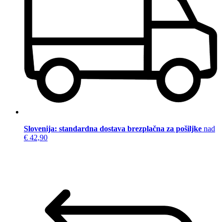
Slovenija: standardna dostava brezplačna za pošiljke
nad
€ 42,90