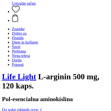
Ustvarite račun
Znamke
Dobro za
Hranila
Diete in hujšanje
Šport
Prehrana
Nega telesa
Darila
Popusti
Life Light
L-arginin 500 mg,
120 kaps.
Pol-esencialna aminokislina
Do sedaj oddanih ocen: 2