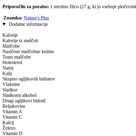
Priporočilo za porabo:
1 merilno žlico (27 g, ki jo vsebuje pločevin
Znamka:
Nature's Plus
Dodatne informacije
Kalorije
Kalorije iz maščob
Maščobe
Nasičene maščobne kisline
Trans maščobe
Holesterol
Natrij
Kalij
Skupno ogljikovih hidratov
Vlaknine
Sladkor
Sladkorni alkohol
Drugi ogljikovi hidratI
Beljakovine
Vitamin A
Vitamin C
Kalcij
Železo
Vitamin D