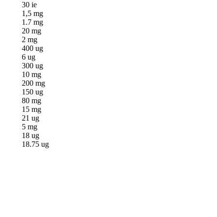
30 ie
1,5 mg
1.7 mg
20 mg
2 mg
400 ug
6 ug
300 ug
10 mg
200 mg
150 ug
80 mg
15 mg
21 ug
5 mg
18 ug
18.75 ug