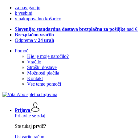
za navigacijo
k vsebini
v nakupovalno košarico
Slovenija: standardna dostava brezplačna za pošiljke
nad €
Brezplačno vračilo
Odprema v
24 urah
Pomoč
Kje je moje naročilo?
Vračilo
Stroški dostave
Možnosti plačila
Kontakt
Vse teme pomoči
Prijava
Prijavite se zdaj
Ste tukaj
prvič?
Ustvarite račun