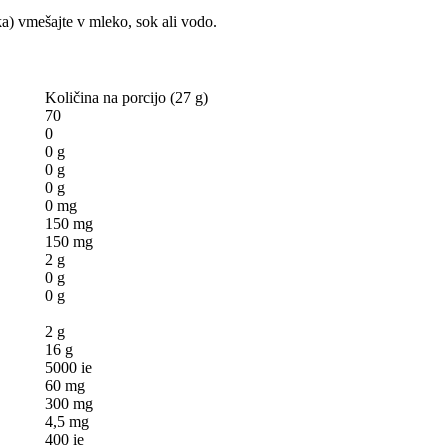
ka) vmešajte v mleko, sok ali vodo.
Količina na porcijo (27 g)
70
0
0 g
0 g
0 g
0 mg
150 mg
150 mg
2 g
0 g
0 g
2 g
16 g
5000 ie
60 mg
300 mg
4,5 mg
400 ie