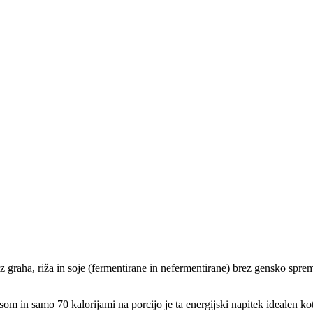
iz graha, riža in soje (fermentirane in nefermentirane) brez gensko spr
om in samo 70 kalorijami na porcijo je ta energijski napitek idealen k