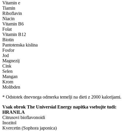
Vitamin e
Tiamin
Riboflavin
Niacin
Vitamin B6
Folat
Vitamin B12
Biotin
Pantotenska kislina
Fosfor
Jod
Magnezij
Cink
Selen
Mangan
Krom
Molibden
* Odstotek dnevnega odmerka temelji na dieti z 2000 kalorijami.
Vsak obrok The Universial Energy napitka vsebujte tudi:
HRANILA
Citrusovi bioflavonoidi
Inozitol
Kvercetin (Sophora japonica)