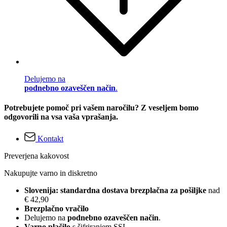
Delujemo na
podnebno ozaveščen način
.
Potrebujete pomoč pri vašem naročilu? Z veseljem bomo
odgovorili na vsa vaša vprašanja.
Kontakt
Preverjena kakovost
Nakupujte varno in diskretno
Slovenija: standardna dostava brezplačna za pošiljke
nad
€ 42,90
Brezplačno vračilo
Delujemo na
podnebno ozaveščen način
.
Varno plačilo
s šifriranjem SSL