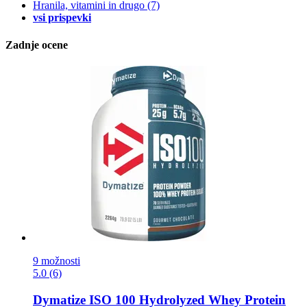
Hranila, vitamini in drugo
(7)
vsi prispevki
Zadnje ocene
9 možnosti
5.0 (6)
Dymatize
ISO 100 Hydrolyzed Whey Protein