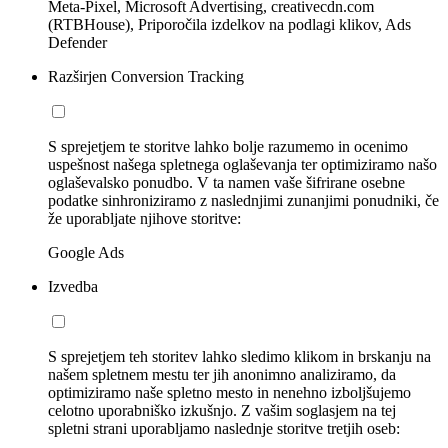
Meta-Pixel, Microsoft Advertising, creativecdn.com
(RTBHouse), Priporočila izdelkov na podlagi klikov, Ads
Defender
Razširjen Conversion Tracking
S sprejetjem te storitve lahko bolje razumemo in ocenimo
uspešnost našega spletnega oglaševanja ter optimiziramo našo
oglaševalsko ponudbo. V ta namen vaše šifrirane osebne
podatke sinhroniziramo z naslednjimi zunanjimi ponudniki, če
že uporabljate njihove storitve:
Google Ads
Izvedba
S sprejetjem teh storitev lahko sledimo klikom in brskanju na
našem spletnem mestu ter jih anonimno analiziramo, da
optimiziramo naše spletno mesto in nenehno izboljšujemo
celotno uporabniško izkušnjo. Z vašim soglasjem na tej
spletni strani uporabljamo naslednje storitve tretjih oseb: