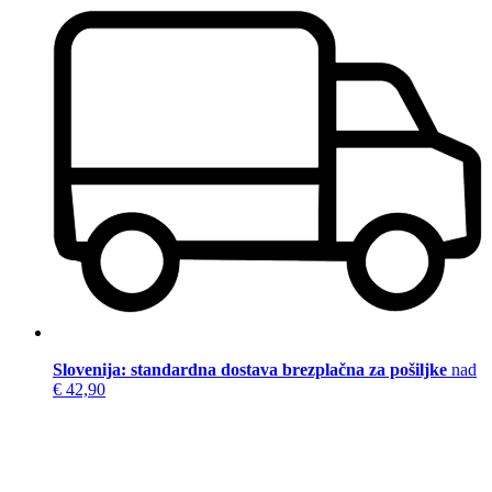
Slovenija: standardna dostava brezplačna za pošiljke
nad
€ 42,90