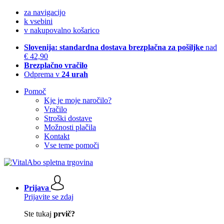
za navigacijo
k vsebini
v nakupovalno košarico
Slovenija: standardna dostava brezplačna za pošiljke
nad
€ 42,90
Brezplačno vračilo
Odprema v
24 urah
Pomoč
Kje je moje naročilo?
Vračilo
Stroški dostave
Možnosti plačila
Kontakt
Vse teme pomoči
Prijava
Prijavite se zdaj
Ste tukaj
prvič?