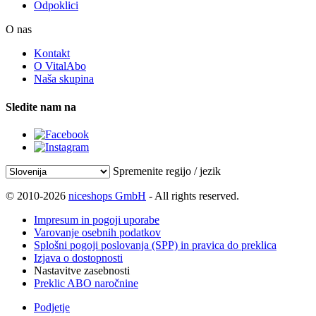
Odpoklici
O nas
Kontakt
O VitalAbo
Naša skupina
Sledite nam na
Spremenite regijo / jezik
© 2010-2026
niceshops GmbH
- All rights reserved.
Impresum in pogoji uporabe
Varovanje osebnih podatkov
Splošni pogoji poslovanja (SPP) in pravica do preklica
Izjava o dostopnosti
Nastavitve zasebnosti
Preklic ABO naročnine
Podjetje