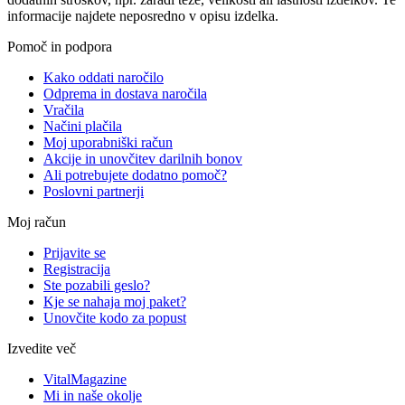
informacije najdete neposredno v opisu izdelka.
Pomoč in podpora
Kako oddati naročilo
Odprema in dostava naročila
Vračila
Načini plačila
Moj uporabniški račun
Akcije in unovčitev darilnih bonov
Ali potrebujete dodatno pomoč?
Poslovni partnerji
Moj račun
Prijavite se
Registracija
Ste pozabili geslo?
Kje se nahaja moj paket?
Unovčite kodo za popust
Izvedite več
VitalMagazine
Mi in naše okolje