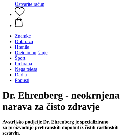
Ustvarite račun
Znamke
Dobro za
Hranila
Diete in hujšanje
Šport
Prehrana
Nega telesa
Darila
Popusti
Dr. Ehrenberg - neokrnjena
narava za čisto zdravje
Avstrijsko podjetje Dr. Ehrenberg je specializirano
za proizvodnjo prehranskih dopolnil iz čistih rastlinskih
sestavin.