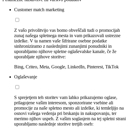
Customer match marketing
Z vašo privolitvijo vas bomo obveščali tudi o promocijah
zunaj našega spletnega mesta in vam prikazovali ustrezne
izdelke. V ta namen vaše šifrirane osebne podatke
sinhroniziramo z naslednjimi zunanjimi ponudniki in
uporabljamo njihove spletne oglaševalske kanale, če že
uporabljate njihove storitve:
Bing, Criteo, Meta, Google, LinkedIn, Pinterest, TikTok
Oglaševanje
S sprejetjem teh storitev vam lahko prikazujemo oglase,
prilagojene vašim interesom, sponzorirane vsebine ali
promocije za naše spletno mesto ali izdelke, ki temleljijo na
osnovi vašega vedenja pri brskanju in nakupovanju, ter
merimo njihov uspeh. Z vašim soglasjem na tej spletni strani
uporabljamo naslednje storitve tretjih oseb: