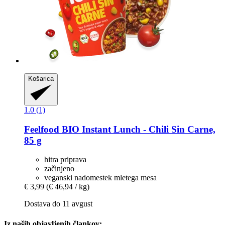
Košarica
1.0 (1)
Feelfood
BIO Instant Lunch -​ Chili Sin Carne,
85 g
hitra priprava
začinjeno
veganski nadomestek mletega mesa
€ 3,99
(€ 46,94 / kg)
Dostava do 11 avgust
Iz naših objavljenih člankov: