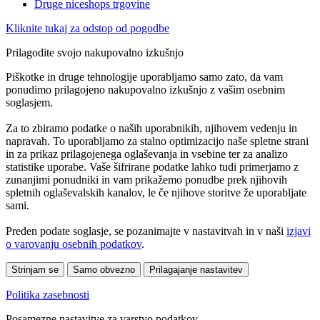
Druge niceshops trgovine
Kliknite tukaj za odstop od pogodbe
Prilagodite svojo nakupovalno izkušnjo
Piškotke in druge tehnologije uporabljamo samo zato, da vam
ponudimo prilagojeno nakupovalno izkušnjo z vašim osebnim
soglasjem.
Za to zbiramo podatke o naših uporabnikih, njihovem vedenju in
napravah. To uporabljamo za stalno optimizacijo naše spletne strani
in za prikaz prilagojenega oglaševanja in vsebine ter za analizo
statistike uporabe. Vaše šifrirane podatke lahko tudi primerjamo z
zunanjimi ponudniki in vam prikažemo ponudbe prek njihovih
spletnih oglaševalskih kanalov, le če njihove storitve že uporabljate
sami.
Preden podate soglasje, se pozanimajte v nastavitvah in v naši
izjavi
o varovanju osebnih podatkov
.
Strinjam se
Samo obvezno
Prilagajanje nastavitev
Politika zasebnosti
Posamezne nastavitve za varstvo podatkov