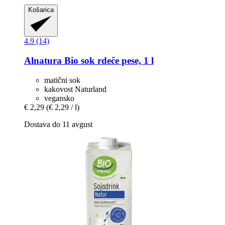
Košarica
4.9 (14)
Alnatura
Bio sok rdeče pese, 1 l
matični sok
kakovost Naturland
vegansko
€ 2,29
(€ 2,29 / l)
Dostava do 11 avgust