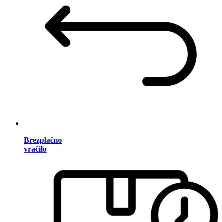
Brezplačno
vračilo