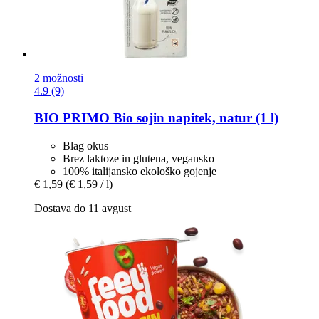
2 možnosti
4.9 (9)
BIO PRIMO
Bio sojin napitek, natur (1 l)
Blag okus
Brez laktoze in glutena, vegansko
100% italijansko ekološko gojenje
€ 1,59
(€ 1,59 / l)
Dostava do 11 avgust