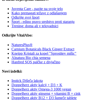
Juventa Care - pazite na svoje telo
Kako premagati težave z odlašanjem
Odkrijte svoj šport
Šport - edino pravo sredstvo proti staranju
Trening: doma ali v telovadnici
Odkrijte VitalAbo:
NaturesPlus®
Carnium Botanicals Black Ginger Extract
Kneipp Kristali za kopel "Sprostitev mišic"
Alnatura Bio chia semena
Hanfred SOS palčke z divjačino
Novi izdelki:
Instick Dišeča lakota
Doppelherz aktiv kalcij + D3 + K
Doppelherz aktiv Omega-3 1000 vegan
Doppelherz aktiv ginseng + vitamini B + cink
Doppelherz aktiv B12 + D3 šumeče tablete