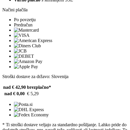
Načini plačila
Po povzetju
Predračun
Stroški dostave za državo: Slovenija
nad € 42,90
brezplačno*
nad € 0,00
€ 5,29
* Ti stroški dostave veljajo za standardno pošiljanje. Lahko pride do
dodatnih stroškov, npr. zaradi teže, velikosti ali lastnosti izdelkov. Te