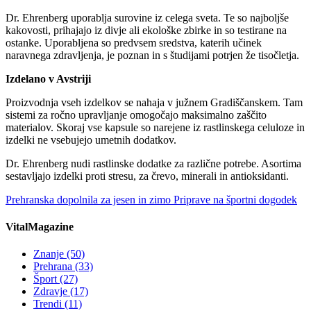
Dr. Ehrenberg uporablja surovine iz celega sveta. Te so najboljše
kakovosti, prihajajo iz divje ali ekološke zbirke in so testirane na
ostanke. Uporabljena so predvsem sredstva, katerih učinek
naravnega zdravljenja, je poznan in s študijami potrjen že tisočletja.
Izdelano v Avstriji
Proizvodnja vseh izdelkov se nahaja v južnem Gradiščanskem. Tam
sistemi za ročno upravljanje omogočajo maksimalno zaščito
materialov. Skoraj vse kapsule so narejene iz rastlinskega celuloze in
izdelki ne vsebujejo umetnih dodatkov.
Dr. Ehrenberg nudi rastlinske dodatke za različne potrebe. Asortima
sestavljajo izdelki proti stresu, za črevo, minerali in antioksidanti.
Prehranska dopolnila za jesen in zimo
Priprave na športni dogodek
VitalMagazine
Znanje
(50)
Prehrana
(33)
Šport
(27)
Zdravje
(17)
Trendi
(11)