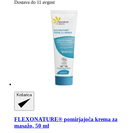
Dostava do 11 avgust
Košarica
FLEXONATURE® pomirjajoča krema za
masažo, 50 ml