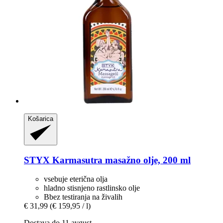
Košarica
STYX
Karmasutra masažno olje, 200 ml
vsebuje eterična olja
hladno stisnjeno rastlinsko olje
Bbez testiranja na živalih
€ 31,99
(€ 159,95 / l)
Dostava do 11 avgust