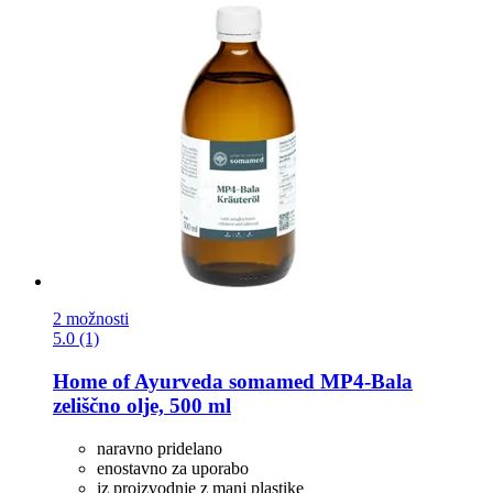
2 možnosti
5.0 (1)
Home of Ayurveda somamed
MP4-​Bala
zeliščno olje, 500 ml
naravno pridelano
enostavno za uporabo
iz proizvodnje z manj plastike