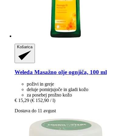
Košarica
Weleda
Masažno olje ognjiča, 100 ml
poživi in greje
deluje pomirjujoče in gladi kožo
za posebej prožno kožo
€ 15,29
(€ 152,90 / l)
Dostava do 11 avgust