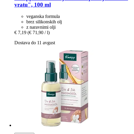
vratu", 100 ml
veganska formula
brez silikonskih olj
z naravnimi olji
€ 7,19
(€ 71,90 / l)
Dostava do 11 avgust