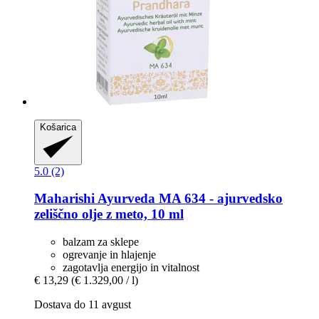
Košarica
5.0 (2)
Maharishi Ayurveda
MA 634 -​ ajurvedsko
zeliščno olje z meto, 10 ml
balzam za sklepe
ogrevanje in hlajenje
zagotavlja energijo in vitalnost
€ 13,29
(€ 1.329,00 / l)
Dostava do 11 avgust