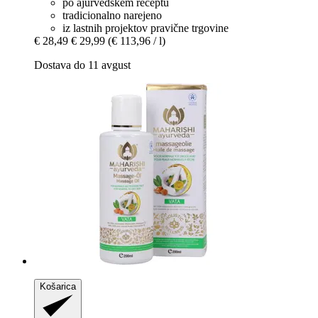
po ajurvedskem receptu
tradicionalno narejeno
iz lastnih projektov pravične trgovine
€ 28,49
€ 29,99
(€ 113,96 / l)
Dostava do 11 avgust
Košarica