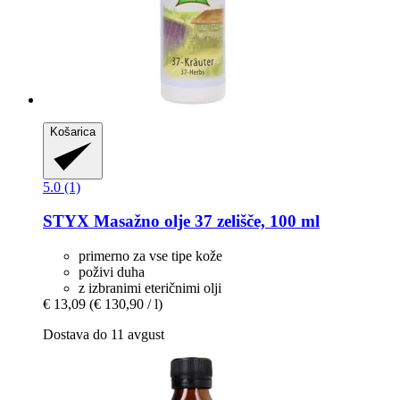
Košarica
5.0 (1)
STYX
Masažno olje 37 zelišče, 100 ml
primerno za vse tipe kože
poživi duha
z izbranimi eteričnimi olji
€ 13,09
(€ 130,90 / l)
Dostava do 11 avgust