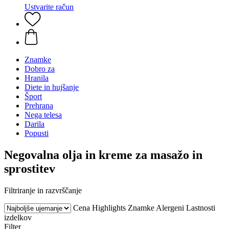
Ustvarite račun
Znamke
Dobro za
Hranila
Diete in hujšanje
Šport
Prehrana
Nega telesa
Darila
Popusti
Negovalna olja in kreme za masažo in
sprostitev
Filtriranje in razvrščanje
Cena
Highlights
Znamke
Alergeni
Lastnosti
izdelkov
Filter