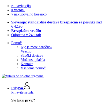
za navigacijo
k vsebini
v nakupovalno košarico
Slovenija: standardna dostava brezplačna za pošiljke
nad
€ 42,90
Brezplačno vračilo
Odprema v
24 urah
Pomoč
Kje je moje naročilo?
Vračilo
Stroški dostave
Možnosti plačila
Kontakt
Vse teme pomoči
Prijava
Prijavite se zdaj
Ste tukaj
prvič?