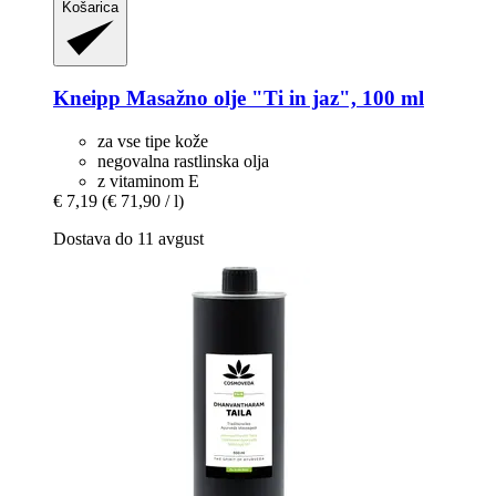
Košarica
Kneipp
Masažno olje "Ti in jaz", 100 ml
za vse tipe kože
negovalna rastlinska olja
z vitaminom E
€ 7,19
(€ 71,90 / l)
Dostava do 11 avgust