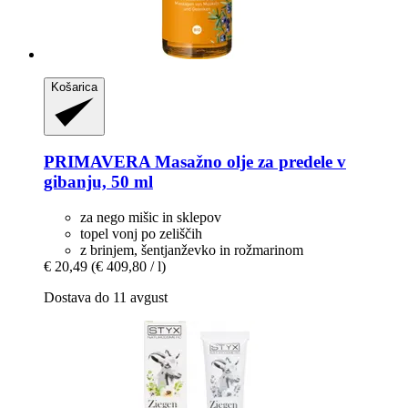
Košarica
PRIMAVERA
Masažno olje za predele v
gibanju, 50 ml
za nego mišic in sklepov
topel vonj po zeliščih
z brinjem, šentjanževko in rožmarinom
€ 20,49
(€ 409,80 / l)
Dostava do 11 avgust