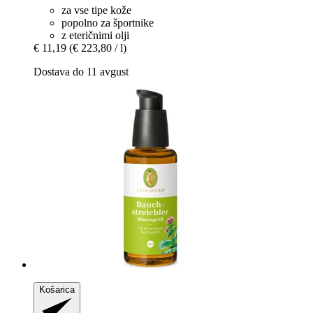
za vse tipe kože
popolno za športnike
z eteričnimi olji
€ 11,19
(€ 223,80 / l)
Dostava do 11 avgust
Košarica