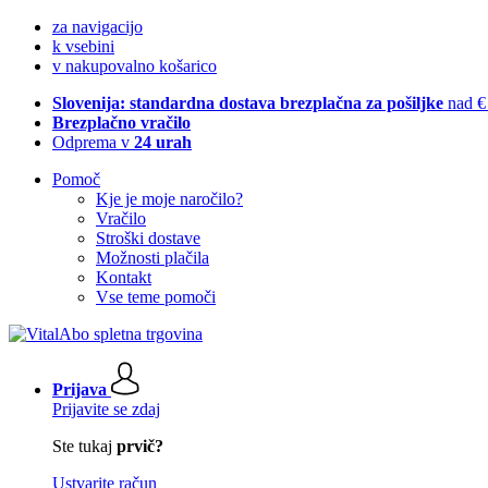
za navigacijo
k vsebini
v nakupovalno košarico
Slovenija: standardna dostava brezplačna za pošiljke
nad €
Brezplačno vračilo
Odprema v
24 urah
Pomoč
Kje je moje naročilo?
Vračilo
Stroški dostave
Možnosti plačila
Kontakt
Vse teme pomoči
Prijava
Prijavite se zdaj
Ste tukaj
prvič?
Ustvarite račun