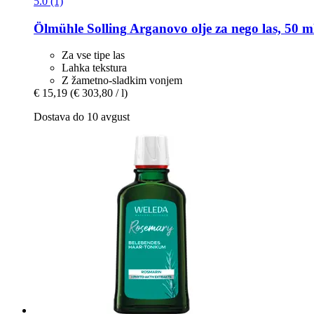
5.0 (1)
Ölmühle Solling
Arganovo olje za nego las, 50 m
Za vse tipe las
Lahka tekstura
Z žametno-sladkim vonjem
€ 15,19
(€ 303,80 / l)
Dostava do 10 avgust