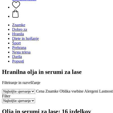
Znamke
Dobro za
Hranila
Diete in hujšanje
Šport
Prehrana
Nega telesa
Darila
Popusti
Hranilna olja in serumi za lase
Filtriranje in razvrščanje
Cena
Znamke
Oblika vsebine
Alergeni
Lastnost
Filter
Olja in serumi za lase: 16 izdelkov