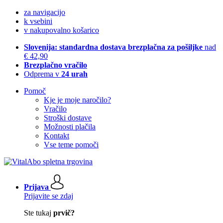
za navigacijo
k vsebini
v nakupovalno košarico
Slovenija: standardna dostava brezplačna za pošiljke
nad
€ 42,90
Brezplačno vračilo
Odprema v
24 urah
Pomoč
Kje je moje naročilo?
Vračilo
Stroški dostave
Možnosti plačila
Kontakt
Vse teme pomoči
Prijava
Prijavite se zdaj
Ste tukaj
prvič?