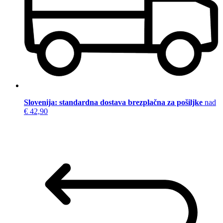
Slovenija: standardna dostava brezplačna za pošiljke
nad
€ 42,90