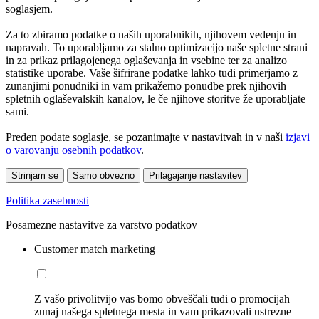
soglasjem.
Za to zbiramo podatke o naših uporabnikih, njihovem vedenju in
napravah. To uporabljamo za stalno optimizacijo naše spletne strani
in za prikaz prilagojenega oglaševanja in vsebine ter za analizo
statistike uporabe. Vaše šifrirane podatke lahko tudi primerjamo z
zunanjimi ponudniki in vam prikažemo ponudbe prek njihovih
spletnih oglaševalskih kanalov, le če njihove storitve že uporabljate
sami.
Preden podate soglasje, se pozanimajte v nastavitvah in v naši
izjavi
o varovanju osebnih podatkov
.
Strinjam se
Samo obvezno
Prilagajanje nastavitev
Politika zasebnosti
Posamezne nastavitve za varstvo podatkov
Customer match marketing
Z vašo privolitvijo vas bomo obveščali tudi o promocijah
zunaj našega spletnega mesta in vam prikazovali ustrezne