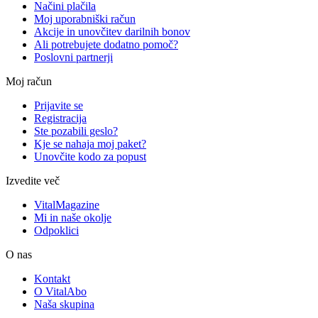
Načini plačila
Moj uporabniški račun
Akcije in unovčitev darilnih bonov
Ali potrebujete dodatno pomoč?
Poslovni partnerji
Moj račun
Prijavite se
Registracija
Ste pozabili geslo?
Kje se nahaja moj paket?
Unovčite kodo za popust
Izvedite več
VitalMagazine
Mi in naše okolje
Odpoklici
O nas
Kontakt
O VitalAbo
Naša skupina