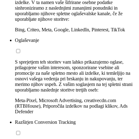
izdelke. V ta namen vaše šifrirane osebne podatke
sinhroniziramo z naslednjimi zunanjimi ponudniki in
uporabljamo njihove spletne oglaševalske kanale, če že
uporabljate njihove storitve:
Bing, Criteo, Meta, Google, LinkedIn, Pinterest, TikTok
Oglaševanje
S sprejetjem teh storitev vam lahko prikazujemo oglase,
prilagojene vašim interesom, sponzorirane vsebine ali
promocije za naše spletno mesto ali izdelke, ki temleljijo na
osnovi vašega vedenja pri brskanju in nakupovanju, ter
merimo njihov uspeh. Z vašim soglasjem na tej spletni strani
uporabljamo naslednje storitve tretjih oseb:
Meta-Pixel, Microsoft Advertising, creativecdn.com
(RTBHouse), Priporočila izdelkov na podlagi klikov, Ads
Defender
Razširjen Conversion Tracking