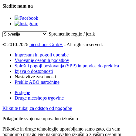
Sledite nam na
Spremenite regijo / jezik
© 2010-2026
niceshops GmbH
- All rights reserved.
Impresum in pogoji uporabe
Varovanje osebnih podatkov
Splošni pogoji poslovanja (SPP) in pravica do preklica
Izjava o dostopnosti
Nastavitve zasebnosti
Preklic ABO naročnine
Podjetje
Druge niceshops trgovine
Kliknite tukaj za odstop od pogodbe
Prilagodite svojo nakupovalno izkušnjo
Piškotke in druge tehnologije uporabljamo samo zato, da vam
ponudimo prilagojeno nakupovalno izkušnjo z vašim osebnim