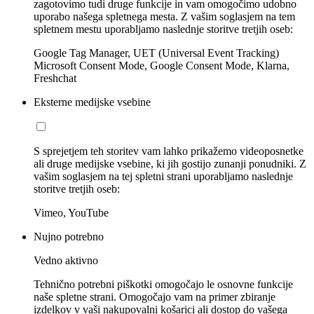
zagotovimo tudi druge funkcije in vam omogočimo udobno
uporabo našega spletnega mesta. Z vašim soglasjem na tem
spletnem mestu uporabljamo naslednje storitve tretjih oseb:
Google Tag Manager, UET (Universal Event Tracking)
Microsoft Consent Mode, Google Consent Mode, Klarna,
Freshchat
Eksterne medijske vsebine
S sprejetjem teh storitev vam lahko prikažemo videoposnetke
ali druge medijske vsebine, ki jih gostijo zunanji ponudniki. Z
vašim soglasjem na tej spletni strani uporabljamo naslednje
storitve tretjih oseb:
Vimeo, YouTube
Nujno potrebno
Vedno aktivno
Tehnično potrebni piškotki omogočajo le osnovne funkcije
naše spletne strani. Omogočajo vam na primer zbiranje
izdelkov v vaši nakupovalni košarici ali dostop do vašega