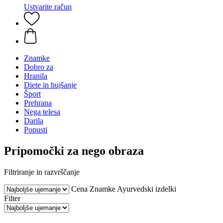
Ustvarite račun
Znamke
Dobro za
Hranila
Diete in hujšanje
Šport
Prehrana
Nega telesa
Darila
Popusti
Pripomočki za nego obraza
Filtriranje in razvrščanje
Cena
Znamke
Ayurvedski izdelki
Filter