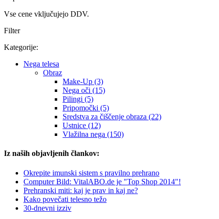
Vse cene vključujejo DDV.
Filter
Kategorije:
Nega telesa
Obraz
Make-Up (3)
Nega oči (15)
Pilingi (5)
Pripomočki (5)
Sredstva za čiščenje obraza (22)
Ustnice (12)
Vlažilna nega (150)
Iz naših objavljenih člankov:
Okrepite imunski sistem s pravilno prehrano
Computer Bild: VitalABO.de je "Top Shop 2014"!
Prehranski miti: kaj je prav in kaj ne?
Kako povečati telesno težo
30-dnevni izziv