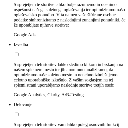
S sprejetjem te storitve lahko bolje razumemo in ocenimo
uspešnost našega spletnega oglaševanja ter optimiziramo našo
oglaševalsko ponudbo. V ta namen vaše šifrirane osebne
podatke sinhroniziramo z naslednjimi zunanjimi ponudniki, če
že uporabljate njihove storitve:
Google Ads
Izvedba
S sprejetjem teh storitev lahko sledimo klikom in brskanju na
našem spletnem mestu ter jih anonimno analiziramo, da
optimiziramo naše spletno mesto in nenehno izboljšujemo
celotno uporabniško izkušnjo. Z vašim soglasjem na tej
spletni strani uporabljamo naslednje storitve tretjih oseb:
Google Analytics, Clarity, A/B-Testing
Delovanje
S sprejetjem teh storitev vam lahko poleg osnovnih funkcij