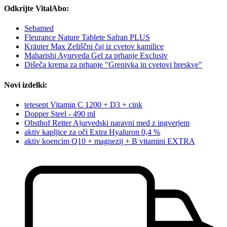
Odkrijte VitalAbo:
Sebamed
Fleurance Nature Tablete Safran PLUS
Kräuter Max Zeliščni čaj iz cvetov kamilice
Maharishi Ayurveda Gel za prhanje Exclusiv
Dišeča krema za prhanje "Grenivka in cvetovi breskve"
Novi izdelki:
tetesept Vitamin C 1200 + D3 + cink
Dopper Steel - 490 ml
Obsthof Retter Ajurvedski naravni med z ingverjem
aktiv kapljice za oči Extra Hyaluron 0,4 %
aktiv koencim Q10 + magnezij + B vitamini EXTRA