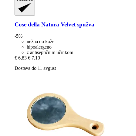
Cose della Natura
Velvet spužva
-5%
nežna do kože
hipoalergeno
z antiseptičnim učinkom
€ 6,83
€ 7,19
Dostava do 11 avgust