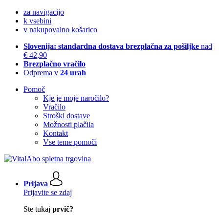
za navigacijo
k vsebini
v nakupovalno košarico
Slovenija: standardna dostava brezplačna za pošiljke
nad
€ 42,90
Brezplačno vračilo
Odprema v
24 urah
Pomoč
Kje je moje naročilo?
Vračilo
Stroški dostave
Možnosti plačila
Kontakt
Vse teme pomoči
Prijava
Prijavite se zdaj
Ste tukaj
prvič?