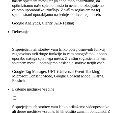
našem spletnem mestu ter jih anonimno analiziramo, da
optimiziramo naše spletno mesto in nenehno izboljšujemo
celotno uporabniško izkušnjo. Z vašim soglasjem na tej
spletni strani uporabljamo naslednje storitve tretjih oseb:
Google Analytics, Clarity, A/B-Testing
Delovanje
S sprejetjem teh storitev vam lahko poleg osnovnih funkcij
zagotovimo tudi druge funkcije in vam omogočimo udobno
uporabo našega spletnega mesta. Z vašim soglasjem na tem
spletnem mestu uporabljamo naslednje storitve tretjih oseb:
Google Tag Manager, UET (Universal Event Tracking)
Microsoft Consent Mode, Google Consent Mode, Klarna,
Freshchat
Eksterne medijske vsebine
S sprejetjem teh storitev vam lahko prikažemo videoposnetke
ali druge medijske vsebine, ki jih gostijo zunanji ponudniki. Z