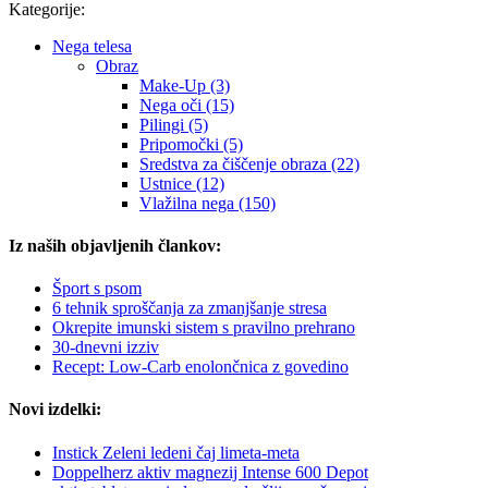
Kategorije:
Nega telesa
Obraz
Make-Up (3)
Nega oči (15)
Pilingi (5)
Pripomočki (5)
Sredstva za čiščenje obraza (22)
Ustnice (12)
Vlažilna nega (150)
Iz naših objavljenih člankov:
Šport s psom
6 tehnik sproščanja za zmanjšanje stresa
Okrepite imunski sistem s pravilno prehrano
30-dnevni izziv
Recept: Low-Carb enolončnica z govedino
Novi izdelki:
Instick Zeleni ledeni čaj limeta-meta
Doppelherz aktiv magnezij Intense 600 Depot