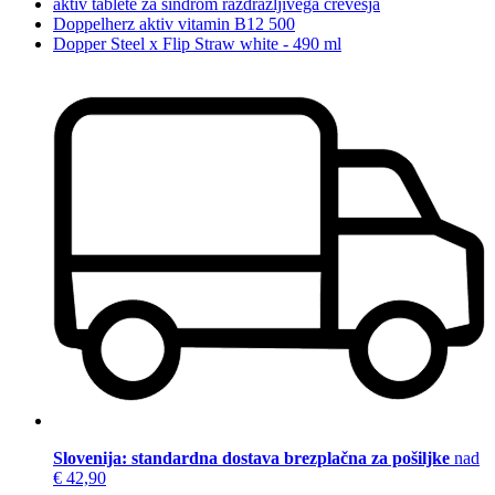
aktiv tablete za sindrom razdražljivega črevesja
Doppelherz aktiv vitamin B12 500
Dopper Steel x Flip Straw white - 490 ml
Slovenija: standardna dostava brezplačna za pošiljke
nad
€ 42,90