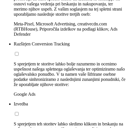
osnovi vašega vedenja pri brskanju in nakupovanju, ter
merimo njihov uspeh. Z vašim soglasjem na tej spletni strani
uporabljamo naslednje storitve tretjih oseb:
Meta-Pixel, Microsoft Advertising, creativecdn.com
(RTBHouse), Priporočila izdelkov na podlagi klikov, Ads
Defender
Razširjen Conversion Tracking
S sprejetjem te storitve lahko bolje razumemo in ocenimo
uspešnost našega spletnega oglaševanja ter optimiziramo našo
oglaševalsko ponudbo. V ta namen vaše šifrirane osebne
podatke sinhroniziramo z naslednjimi zunanjimi ponudniki, če
že uporabljate njihove storitve:
Google Ads
Izvedba
S sprejetjem teh storitev lahko sledimo klikom in brskanju na