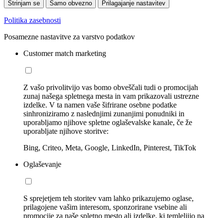
Strinjam se
Samo obvezno
Prilagajanje nastavitev
Politika zasebnosti
Posamezne nastavitve za varstvo podatkov
Customer match marketing
Z vašo privolitvijo vas bomo obveščali tudi o promocijah
zunaj našega spletnega mesta in vam prikazovali ustrezne
izdelke. V ta namen vaše šifrirane osebne podatke
sinhroniziramo z naslednjimi zunanjimi ponudniki in
uporabljamo njihove spletne oglaševalske kanale, če že
uporabljate njihove storitve:
Bing, Criteo, Meta, Google, LinkedIn, Pinterest, TikTok
Oglaševanje
S sprejetjem teh storitev vam lahko prikazujemo oglase,
prilagojene vašim interesom, sponzorirane vsebine ali
promocije za naše spletno mesto ali izdelke, ki temleljijo na