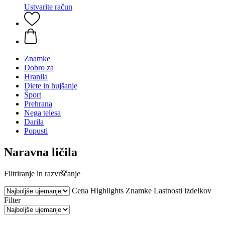
Ustvarite račun
Znamke
Dobro za
Hranila
Diete in hujšanje
Šport
Prehrana
Nega telesa
Darila
Popusti
Naravna ličila
Filtriranje in razvrščanje
Cena
Highlights
Znamke
Lastnosti izdelkov
Filter