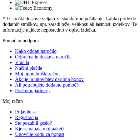
* Ti stroški dostave veljajo za standardno pošiljanje. Lahko pride do
dodatnih stroškov, npr. zaradi teže, velikosti ali lastnosti izdelkov. Te
informacije najdete neposredno v opisu izdelka.
Pomoč in podpora
Kako oddati naročilo
Odprema in dostava naročila
Vračila
Načini plačila
Moj uporabniški račun
Akcije in unovčitev darilnih bonov
Ali potrebujete dodatno pomoč?
Poslovni partnerji
Moj račun
Prijavite se
Registracija
Ste pozabili geslo?
Kje se nahaja moj paket?
Unovčite kodo za popust