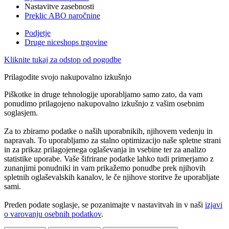
Nastavitve zasebnosti
Preklic ABO naročnine
Podjetje
Druge niceshops trgovine
Kliknite tukaj za odstop od pogodbe
Prilagodite svojo nakupovalno izkušnjo
Piškotke in druge tehnologije uporabljamo samo zato, da vam
ponudimo prilagojeno nakupovalno izkušnjo z vašim osebnim
soglasjem.
Za to zbiramo podatke o naših uporabnikih, njihovem vedenju in
napravah. To uporabljamo za stalno optimizacijo naše spletne strani
in za prikaz prilagojenega oglaševanja in vsebine ter za analizo
statistike uporabe. Vaše šifrirane podatke lahko tudi primerjamo z
zunanjimi ponudniki in vam prikažemo ponudbe prek njihovih
spletnih oglaševalskih kanalov, le če njihove storitve že uporabljate
sami.
Preden podate soglasje, se pozanimajte v nastavitvah in v naši
izjavi
o varovanju osebnih podatkov
.