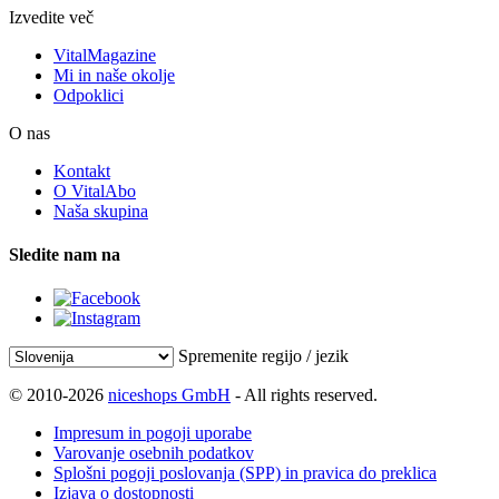
Izvedite več
VitalMagazine
Mi in naše okolje
Odpoklici
O nas
Kontakt
O VitalAbo
Naša skupina
Sledite nam na
Spremenite regijo / jezik
© 2010-2026
niceshops GmbH
- All rights reserved.
Impresum in pogoji uporabe
Varovanje osebnih podatkov
Splošni pogoji poslovanja (SPP) in pravica do preklica
Izjava o dostopnosti