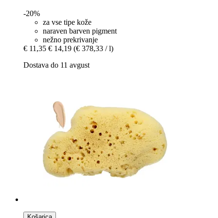
-20%
za vse tipe kože
naraven barven pigment
nežno prekrivanje
€ 11,35
€ 14,19
(€ 378,33 / l)
Dostava do 11 avgust
Košarica