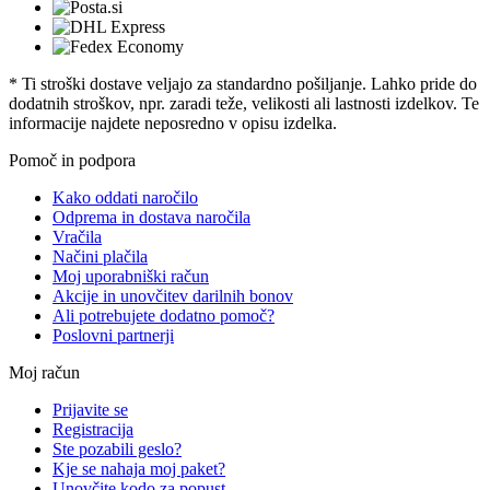
* Ti stroški dostave veljajo za standardno pošiljanje. Lahko pride do
dodatnih stroškov, npr. zaradi teže, velikosti ali lastnosti izdelkov. Te
informacije najdete neposredno v opisu izdelka.
Pomoč in podpora
Kako oddati naročilo
Odprema in dostava naročila
Vračila
Načini plačila
Moj uporabniški račun
Akcije in unovčitev darilnih bonov
Ali potrebujete dodatno pomoč?
Poslovni partnerji
Moj račun
Prijavite se
Registracija
Ste pozabili geslo?
Kje se nahaja moj paket?
Unovčite kodo za popust