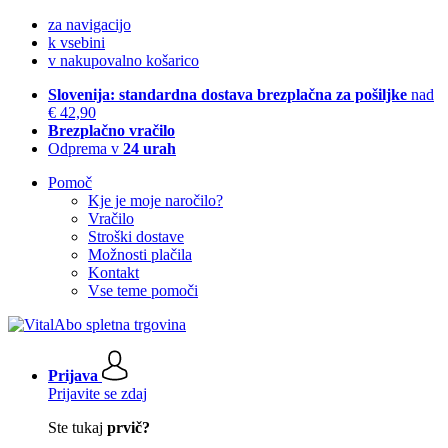
za navigacijo
k vsebini
v nakupovalno košarico
Slovenija: standardna dostava brezplačna za pošiljke
nad
€ 42,90
Brezplačno vračilo
Odprema v
24 urah
Pomoč
Kje je moje naročilo?
Vračilo
Stroški dostave
Možnosti plačila
Kontakt
Vse teme pomoči
Prijava
Prijavite se zdaj
Ste tukaj
prvič?