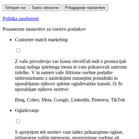
Strinjam se
Samo obvezno
Prilagajanje nastavitev
Politika zasebnosti
Posamezne nastavitve za varstvo podatkov
Customer match marketing
Z vašo privolitvijo vas bomo obveščali tudi o promocijah
zunaj našega spletnega mesta in vam prikazovali ustrezne
izdelke. V ta namen vaše šifrirane osebne podatke
sinhroniziramo z naslednjimi zunanjimi ponudniki in
uporabljamo njihove spletne oglaševalske kanale, če že
uporabljate njihove storitve:
Bing, Criteo, Meta, Google, LinkedIn, Pinterest, TikTok
Oglaševanje
S sprejetjem teh storitev vam lahko prikazujemo oglase,
prilagojene vašim interesom, sponzorirane vsebine ali