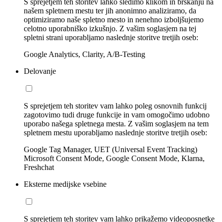
S sprejetjem teh storitev lahko sledimo klikom in brskanju na
našem spletnem mestu ter jih anonimno analiziramo, da
optimiziramo naše spletno mesto in nenehno izboljšujemo
celotno uporabniško izkušnjo. Z vašim soglasjem na tej
spletni strani uporabljamo naslednje storitve tretjih oseb:
Google Analytics, Clarity, A/B-Testing
Delovanje
S sprejetjem teh storitev vam lahko poleg osnovnih funkcij
zagotovimo tudi druge funkcije in vam omogočimo udobno
uporabo našega spletnega mesta. Z vašim soglasjem na tem
spletnem mestu uporabljamo naslednje storitve tretjih oseb:
Google Tag Manager, UET (Universal Event Tracking)
Microsoft Consent Mode, Google Consent Mode, Klarna,
Freshchat
Eksterne medijske vsebine
S sprejetjem teh storitev vam lahko prikažemo videoposnetke