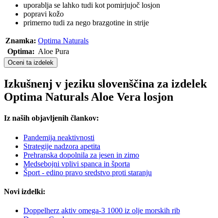
uporablja se lahko tudi kot pomirjujoč losjon
popravi kožo
primerno tudi za nego brazgotine in strije
Znamka:
Optima Naturals
Optima:
Aloe Pura
Oceni ta izdelek
Izkušnenj v jeziku slovenščina za izdelek
Optima Naturals Aloe Vera losjon
Iz naših objavljenih člankov:
Pandemija neaktivnosti
Strategije nadzora apetita
Prehranska dopolnila za jesen in zimo
Medsebojni vplivi spanca in športa
Šport - edino pravo sredstvo proti staranju
Novi izdelki:
Doppelherz aktiv omega-3 1000 iz olje morskih rib