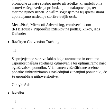
promocije za naše spletno mesto ali izdelke, ki temleljijo na
osnovi vašega vedenja pri brskanju in nakupovanju, ter
merimo njihov uspeh. Z vašim soglasjem na tej spletni strani
uporabljamo naslednje storitve tretjih oseb:
Meta-Pixel, Microsoft Advertising, creativecdn.com
(RTBHouse), Priporočila izdelkov na podlagi klikov, Ads
Defender
Razširjen Conversion Tracking
S sprejetjem te storitve lahko bolje razumemo in ocenimo
uspešnost našega spletnega oglaševanja ter optimiziramo našo
oglaševalsko ponudbo. V ta namen vaše šifrirane osebne
podatke sinhroniziramo z naslednjimi zunanjimi ponudniki, če
že uporabljate njihove storitve:
Google Ads
Izvedba