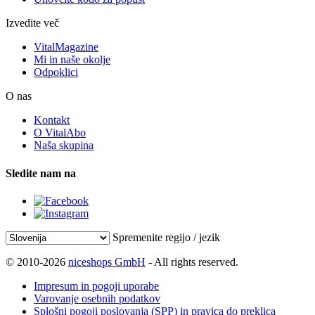
Izvedite več
VitalMagazine
Mi in naše okolje
Odpoklici
O nas
Kontakt
O VitalAbo
Naša skupina
Sledite nam na
Spremenite regijo / jezik
© 2010-2026
niceshops GmbH
- All rights reserved.
Impresum in pogoji uporabe
Varovanje osebnih podatkov
Splošni pogoji poslovanja (SPP) in pravica do preklica