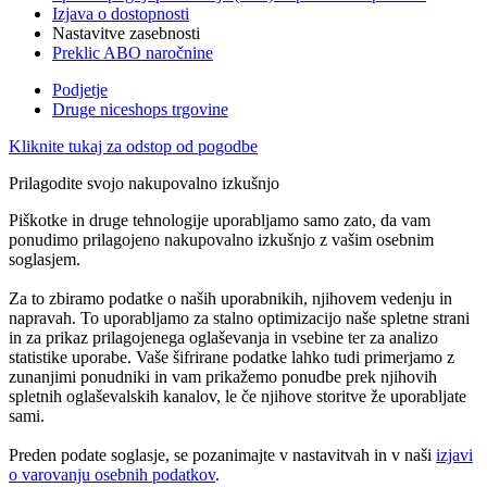
Izjava o dostopnosti
Nastavitve zasebnosti
Preklic ABO naročnine
Podjetje
Druge niceshops trgovine
Kliknite tukaj za odstop od pogodbe
Prilagodite svojo nakupovalno izkušnjo
Piškotke in druge tehnologije uporabljamo samo zato, da vam
ponudimo prilagojeno nakupovalno izkušnjo z vašim osebnim
soglasjem.
Za to zbiramo podatke o naših uporabnikih, njihovem vedenju in
napravah. To uporabljamo za stalno optimizacijo naše spletne strani
in za prikaz prilagojenega oglaševanja in vsebine ter za analizo
statistike uporabe. Vaše šifrirane podatke lahko tudi primerjamo z
zunanjimi ponudniki in vam prikažemo ponudbe prek njihovih
spletnih oglaševalskih kanalov, le če njihove storitve že uporabljate
sami.
Preden podate soglasje, se pozanimajte v nastavitvah in v naši
izjavi
o varovanju osebnih podatkov
.