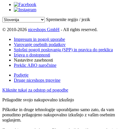
Spremenite regijo / jezik
© 2010-2026
niceshops GmbH
- All rights reserved.
Impresum in pogoji uporabe
Varovanje osebnih podatkov
Splošni pogoji poslovanja (SPP) in pravica do preklica
Izjava o dostopnosti
Nastavitve zasebnosti
Preklic ABO naročnine
Podjetje
Druge niceshops trgovine
Kliknite tukaj za odstop od pogodbe
Prilagodite svojo nakupovalno izkušnjo
Piškotke in druge tehnologije uporabljamo samo zato, da vam
ponudimo prilagojeno nakupovalno izkušnjo z vašim osebnim
soglasjem.