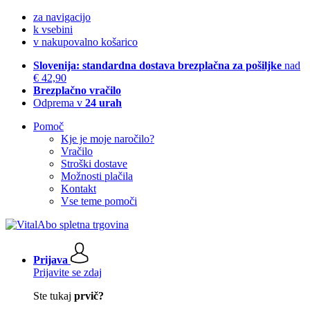
za navigacijo
k vsebini
v nakupovalno košarico
Slovenija: standardna dostava brezplačna za pošiljke
nad
€ 42,90
Brezplačno vračilo
Odprema v
24 urah
Pomoč
Kje je moje naročilo?
Vračilo
Stroški dostave
Možnosti plačila
Kontakt
Vse teme pomoči
Prijava
Prijavite se zdaj
Ste tukaj
prvič?