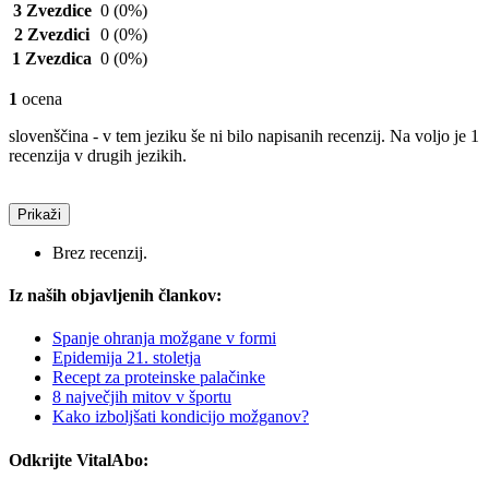
3 Zvezdice
0
(0%)
2 Zvezdici
0
(0%)
1 Zvezdica
0
(0%)
1
ocena
slovenščina - v tem jeziku še ni bilo napisanih recenzij. Na voljo je 1
recenzija v drugih jezikih.
Prikaži
Brez recenzij.
Iz naših objavljenih člankov:
Spanje ohranja možgane v formi
Epidemija 21. stoletja
Recept za proteinske palačinke
8 največjih mitov v športu
Kako izboljšati kondicijo možganov?
Odkrijte VitalAbo: