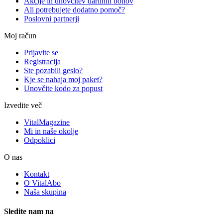
Akcije in unovčitev darilnih bonov
Ali potrebujete dodatno pomoč?
Poslovni partnerji
Moj račun
Prijavite se
Registracija
Ste pozabili geslo?
Kje se nahaja moj paket?
Unovčite kodo za popust
Izvedite več
VitalMagazine
Mi in naše okolje
Odpoklici
O nas
Kontakt
O VitalAbo
Naša skupina
Sledite nam na