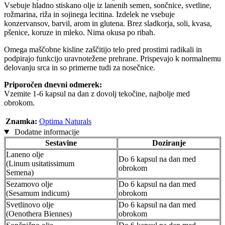
Vsebuje hladno stiskano olje iz lanenih semen, sončnice, svetline,
rožmarina, riža in sojinega lecitina. Izdelek ne vsebuje
konzervansov, barvil, arom in glutena. Brez sladkorja, soli, kvasa,
pšenice, koruze in mleko. Nima okusa po ribah.
Omega maščobne kisline zaščitijo telo pred prostimi radikali in
podpirajo funkcijo uravnotežene prehrane. Prispevajo k normalnemu
delovanju srca in so primerne tudi za nosečnice.
Priporočen dnevni odmerek:
Vzemite 1-6 kapsul na dan z dovolj tekočine, najbolje med
obrokom.
Znamka:
Optima Naturals
Dodatne informacije
Sestavine
Doziranje
Laneno olje
Do 6 kapsul na dan med
(Linum usitatissimum
obrokom
Semena)
Sezamovo olje
Do 6 kapsul na dan med
(Sesamum indicum)
obrokom
Svetlinovo olje
Do 6 kapsul na dan med
(Oenothera Biennes)
obrokom