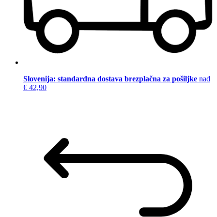
Slovenija: standardna dostava brezplačna za pošiljke
nad
€ 42,90