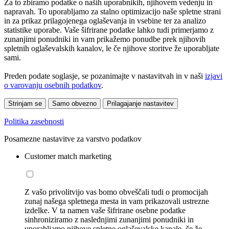
Za to zbiramo podatke o naših uporabnikih, njihovem vedenju in
napravah. To uporabljamo za stalno optimizacijo naše spletne strani
in za prikaz prilagojenega oglaševanja in vsebine ter za analizo
statistike uporabe. Vaše šifrirane podatke lahko tudi primerjamo z
zunanjimi ponudniki in vam prikažemo ponudbe prek njihovih
spletnih oglaševalskih kanalov, le če njihove storitve že uporabljate
sami.
Preden podate soglasje, se pozanimajte v nastavitvah in v naši
izjavi
o varovanju osebnih podatkov
.
Strinjam se
Samo obvezno
Prilagajanje nastavitev
Politika zasebnosti
Posamezne nastavitve za varstvo podatkov
Customer match marketing
Z vašo privolitvijo vas bomo obveščali tudi o promocijah
zunaj našega spletnega mesta in vam prikazovali ustrezne
izdelke. V ta namen vaše šifrirane osebne podatke
sinhroniziramo z naslednjimi zunanjimi ponudniki in
uporabljamo njihove spletne oglaševalske kanale, če že