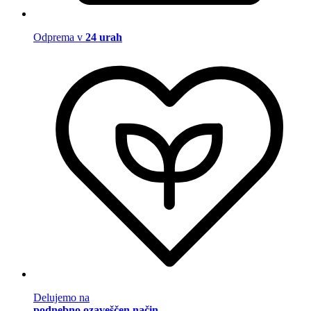
Odprema v
24 urah
Delujemo na
podnebno ozaveščen način
.