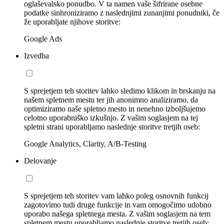
oglaševalsko ponudbo. V ta namen vaše šifrirane osebne
podatke sinhroniziramo z naslednjimi zunanjimi ponudniki, če
že uporabljate njihove storitve:
Google Ads
Izvedba
S sprejetjem teh storitev lahko sledimo klikom in brskanju na
našem spletnem mestu ter jih anonimno analiziramo, da
optimiziramo naše spletno mesto in nenehno izboljšujemo
celotno uporabniško izkušnjo. Z vašim soglasjem na tej
spletni strani uporabljamo naslednje storitve tretjih oseb:
Google Analytics, Clarity, A/B-Testing
Delovanje
S sprejetjem teh storitev vam lahko poleg osnovnih funkcij
zagotovimo tudi druge funkcije in vam omogočimo udobno
uporabo našega spletnega mesta. Z vašim soglasjem na tem
spletnem mestu uporabljamo naslednje storitve tretjih oseb: