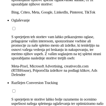
uporabljate njihove storitve:
Bing, Criteo, Meta, Google, LinkedIn, Pinterest, TikTok
Oglaševanje
S sprejetjem teh storitev vam lahko prikazujemo oglase,
prilagojene vašim interesom, sponzorirane vsebine ali
promocije za naše spletno mesto ali izdelke, ki temleljijo na
osnovi vašega vedenja pri brskanju in nakupovanju, ter
merimo njihov uspeh. Z vašim soglasjem na tej spletni strani
uporabljamo naslednje storitve tretjih oseb:
Meta-Pixel, Microsoft Advertising, creativecdn.com
(RTBHouse), Priporočila izdelkov na podlagi klikov, Ads
Defender
Razširjen Conversion Tracking
S sprejetjem te storitve lahko bolje razumemo in ocenimo
uspešnost našega spletnega oglaševanja ter optimiziramo našo