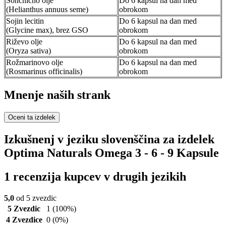
Sončnično olje
Do 6 kapsul na dan med
(Helianthus annuus seme)
obrokom
Sojin lecitin
Do 6 kapsul na dan med
(Glycine max), brez GSO
obrokom
Riževo olje
Do 6 kapsul na dan med
(Oryza sativa)
obrokom
Rožmarinovo olje
Do 6 kapsul na dan med
(Rosmarinus officinalis)
obrokom
Mnenje naših strank
Oceni ta izdelek
Izkušnenj v jeziku slovenščina za izdelek
Optima Naturals Omega 3 - 6 - 9 Kapsule
1 recenzija kupcev v drugih jezikih
5,0
od 5 zvezdic
5 Zvezdic
1
(100%)
4 Zvezdice
0
(0%)