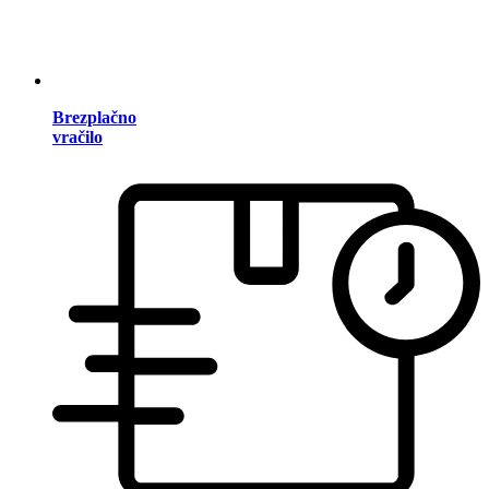
Brezplačno
vračilo