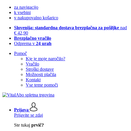
za navigacijo
k vsebini
v nakupovalno košarico
Slovenija: standardna dostava brezplačna za pošiljke
nad
€ 42,90
Brezplačno vračilo
Odprema v
24 urah
Pomoč
Kje je moje naročilo?
Vračilo
Stroški dostave
Možnosti plačila
Kontakt
Vse teme pomoči
Prijava
Prijavite se zdaj
Ste tukaj
prvič?