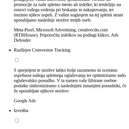
promocije za naše spletno mesto ali izdelke, ki temleljijo na
osnovi vašega vedenja pri brskanju in nakupovanju, ter
merimo njihov uspeh. Z vašim soglasjem na tej spletni strani
uporabljamo naslednje storitve tretjih oseb:
Meta-Pixel, Microsoft Advertising, creativecdn.com
(RTBHouse), Priporočila izdelkov na podlagi klikov, Ads
Defender
Razširjen Conversion Tracking
S sprejetjem te storitve lahko bolje razumemo in ocenimo
uspešnost našega spletnega oglaševanja ter optimiziramo našo
oglaševalsko ponudbo. V ta namen vaše šifrirane osebne
podatke sinhroniziramo z naslednjimi zunanjimi ponudniki, če
že uporabljate njihove storitve:
Google Ads
Izvedba