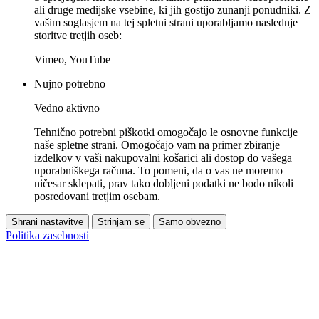
ali druge medijske vsebine, ki jih gostijo zunanji ponudniki. Z
vašim soglasjem na tej spletni strani uporabljamo naslednje
storitve tretjih oseb:
Vimeo, YouTube
Nujno potrebno
Vedno aktivno
Tehnično potrebni piškotki omogočajo le osnovne funkcije
naše spletne strani. Omogočajo vam na primer zbiranje
izdelkov v vaši nakupovalni košarici ali dostop do vašega
uporabniškega računa. To pomeni, da o vas ne moremo
ničesar sklepati, prav tako dobljeni podatki ne bodo nikoli
posredovani tretjim osebam.
Shrani nastavitve
Strinjam se
Samo obvezno
Politika zasebnosti