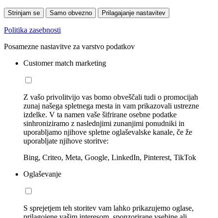
Strinjam se
Samo obvezno
Prilagajanje nastavitev
Politika zasebnosti
Posamezne nastavitve za varstvo podatkov
Customer match marketing
Z vašo privolitvijo vas bomo obveščali tudi o promocijah
zunaj našega spletnega mesta in vam prikazovali ustrezne
izdelke. V ta namen vaše šifrirane osebne podatke
sinhroniziramo z naslednjimi zunanjimi ponudniki in
uporabljamo njihove spletne oglaševalske kanale, če že
uporabljate njihove storitve:
Bing, Criteo, Meta, Google, LinkedIn, Pinterest, TikTok
Oglaševanje
S sprejetjem teh storitev vam lahko prikazujemo oglase,
prilagojene vašim interesom, sponzorirane vsebine ali