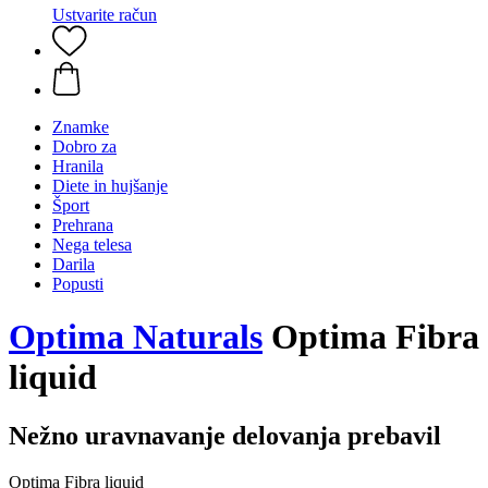
Ustvarite račun
Znamke
Dobro za
Hranila
Diete in hujšanje
Šport
Prehrana
Nega telesa
Darila
Popusti
Optima Naturals
Optima Fibra
liquid
Nežno uravnavanje delovanja prebavil
Optima Fibra liquid