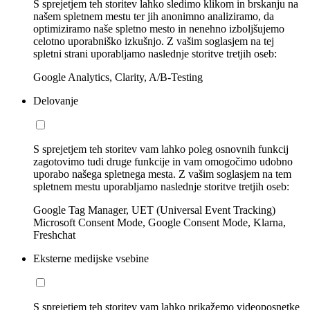
S sprejetjem teh storitev lahko sledimo klikom in brskanju na
našem spletnem mestu ter jih anonimno analiziramo, da
optimiziramo naše spletno mesto in nenehno izboljšujemo
celotno uporabniško izkušnjo. Z vašim soglasjem na tej
spletni strani uporabljamo naslednje storitve tretjih oseb:
Google Analytics, Clarity, A/B-Testing
Delovanje
S sprejetjem teh storitev vam lahko poleg osnovnih funkcij
zagotovimo tudi druge funkcije in vam omogočimo udobno
uporabo našega spletnega mesta. Z vašim soglasjem na tem
spletnem mestu uporabljamo naslednje storitve tretjih oseb:
Google Tag Manager, UET (Universal Event Tracking)
Microsoft Consent Mode, Google Consent Mode, Klarna,
Freshchat
Eksterne medijske vsebine
S sprejetjem teh storitev vam lahko prikažemo videoposnetke