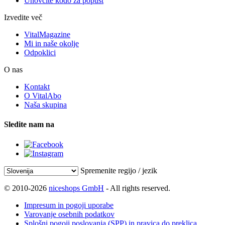
Unovčite kodo za popust
Izvedite več
VitalMagazine
Mi in naše okolje
Odpoklici
O nas
Kontakt
O VitalAbo
Naša skupina
Sledite nam na
Spremenite regijo / jezik
© 2010-2026
niceshops GmbH
- All rights reserved.
Impresum in pogoji uporabe
Varovanje osebnih podatkov
Splošni pogoji poslovanja (SPP) in pravica do preklica