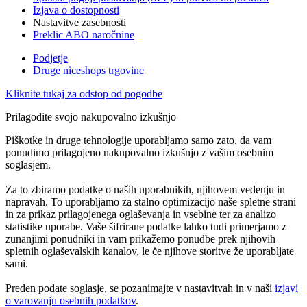
Izjava o dostopnosti
Nastavitve zasebnosti
Preklic ABO naročnine
Podjetje
Druge niceshops trgovine
Kliknite tukaj za odstop od pogodbe
Prilagodite svojo nakupovalno izkušnjo
Piškotke in druge tehnologije uporabljamo samo zato, da vam
ponudimo prilagojeno nakupovalno izkušnjo z vašim osebnim
soglasjem.
Za to zbiramo podatke o naših uporabnikih, njihovem vedenju in
napravah. To uporabljamo za stalno optimizacijo naše spletne strani
in za prikaz prilagojenega oglaševanja in vsebine ter za analizo
statistike uporabe. Vaše šifrirane podatke lahko tudi primerjamo z
zunanjimi ponudniki in vam prikažemo ponudbe prek njihovih
spletnih oglaševalskih kanalov, le če njihove storitve že uporabljate
sami.
Preden podate soglasje, se pozanimajte v nastavitvah in v naši
izjavi
o varovanju osebnih podatkov
.