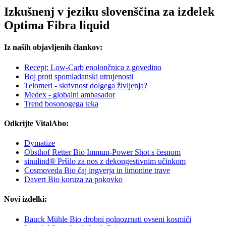
Izkušnenj v jeziku slovenščina za izdelek
Optima Fibra liquid
Iz naših objavljenih člankov:
Recept: Low-Carb enolončnica z govedino
Boj proti spomladanski utrujenosti
Telomeri - skrivnost dolgega življenja?
Medex - globalni ambasador
Trend bosonogega teka
Odkrijte VitalAbo:
Dymatize
Obsthof Retter Bio Immun-Power Shot s česnom
sinulind® Pršilo za nos z dekongestivnim učinkom
Cosmoveda Bio čaj ingverja in limonine trave
Davert Bio koruza za pokovko
Novi izdelki:
Bauck Mühle Bio drobni polnozrnati ovseni kosmiči