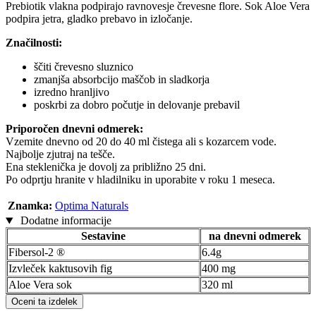
Prebiotik vlakna podpirajo ravnovesje črevesne flore. Sok Aloe Vera
podpira jetra, gladko prebavo in izločanje.
Značilnosti:
ščiti črevesno sluznico
zmanjša absorbcijo maščob in sladkorja
izredno hranljivo
poskrbi za dobro počutje in delovanje prebavil
Priporočen dnevni odmerek:
Vzemite dnevno od 20 do 40 ml čistega ali s kozarcem vode.
Najbolje zjutraj na tešče.
Ena steklenička je dovolj za približno 25 dni.
Po odprtju hranite v hladilniku in uporabite v roku 1 meseca.
Znamka:
Optima Naturals
Dodatne informacije
Sestavine
na dnevni odmerek
Fibersol-2 ®
6.4g
Izvleček kaktusovih fig
400 mg
Aloe Vera sok
320 ml
Oceni ta izdelek