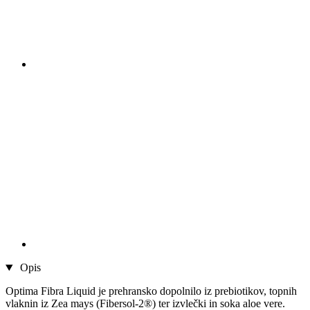
Opis
Optima Fibra Liquid je prehransko dopolnilo iz prebiotikov, topnih
vlaknin iz Zea mays (Fibersol-2®) ter izvlečki in soka aloe vere.