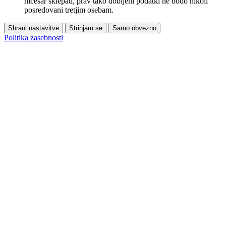
ničesar sklepati, prav tako dobljeni podatki ne bodo nikoli
posredovani tretjim osebam.
Shrani nastavitve
Strinjam se
Samo obvezno
Politika zasebnosti