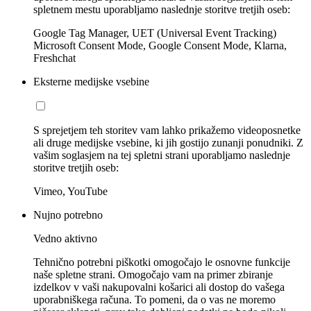
spletnem mestu uporabljamo naslednje storitve tretjih oseb:
Google Tag Manager, UET (Universal Event Tracking)
Microsoft Consent Mode, Google Consent Mode, Klarna,
Freshchat
Eksterne medijske vsebine
S sprejetjem teh storitev vam lahko prikažemo videoposnetke
ali druge medijske vsebine, ki jih gostijo zunanji ponudniki. Z
vašim soglasjem na tej spletni strani uporabljamo naslednje
storitve tretjih oseb:
Vimeo, YouTube
Nujno potrebno
Vedno aktivno
Tehnično potrebni piškotki omogočajo le osnovne funkcije
naše spletne strani. Omogočajo vam na primer zbiranje
izdelkov v vaši nakupovalni košarici ali dostop do vašega
uporabniškega računa. To pomeni, da o vas ne moremo