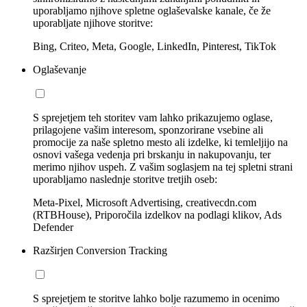
uporabljamo njihove spletne oglaševalske kanale, če že
uporabljate njihove storitve:
Bing, Criteo, Meta, Google, LinkedIn, Pinterest, TikTok
Oglaševanje
S sprejetjem teh storitev vam lahko prikazujemo oglase,
prilagojene vašim interesom, sponzorirane vsebine ali
promocije za naše spletno mesto ali izdelke, ki temleljijo na
osnovi vašega vedenja pri brskanju in nakupovanju, ter
merimo njihov uspeh. Z vašim soglasjem na tej spletni strani
uporabljamo naslednje storitve tretjih oseb:
Meta-Pixel, Microsoft Advertising, creativecdn.com
(RTBHouse), Priporočila izdelkov na podlagi klikov, Ads
Defender
Razširjen Conversion Tracking
S sprejetjem te storitve lahko bolje razumemo in ocenimo