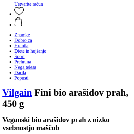
Ustvarite račun
Znamke
Dobro za
Hranila
Diete in hujšanje
Šport
Prehrana
Nega telesa
Darila
Popusti
Vilgain
Fini bio arašidov prah,
450 g
Veganski bio arašidov prah z nizko
vsebnostjo maščob