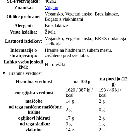
Št.-Proizvajalca:
46262
Znamka:
Vilgain
Vegansko, Vegetarijansko, Brez laktoze,
Oblike prehrane:
Bogato z vlakninami
Alergeni:
Brez laktoze
Vrste izdelka:
Živila
Vegansko, Vegetarijansko, BREZ dodanega
Lastnosti izdelkov:
sladkorja
Informacije o
Hranite na hladnem in suhem mestu,
shranjevanju:
zaščiteno pred svetlobo.
Lahko vsebuje sledi
H - oreščki
živil:
Hranilna vrednost
na porcijo (12
Hranilna vrednost
na 100 g
g)
1620 / 387 kj /
193 / 46 kj /
energijska vrednost
kcal
kcal
maščobe
14 g
2 g
od tega nasičene maščobne
2 g
0 g
kisline
ogljikovi hidrati
17 g
2 g
od tega sladkor
9 g
1 g
vlaknine
14 g
2 g