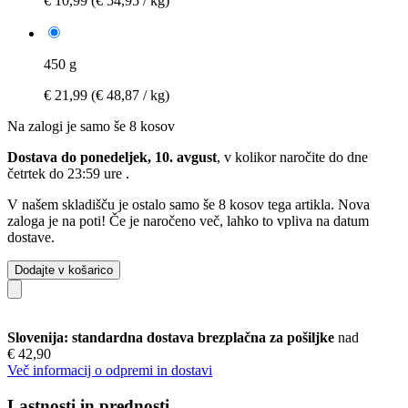
€ 10,99
(€ 54,95 / kg)
450 g
€ 21,99
(€ 48,87 / kg)
Na zalogi je samo še 8 kosov
Dostava do ponedeljek, 10. avgust
, v kolikor naročite do dne
četrtek do 23:59 ure
.
V našem skladišču je ostalo samo še 8 kosov tega artikla. Nova
zaloga je na poti! Če je naročeno več, lahko to vpliva na datum
dostave.
Dodajte v košarico
Slovenija: standardna dostava brezplačna za pošiljke
nad
€ 42,90
Več informacij o odpremi in dostavi
Lastnosti in prednosti