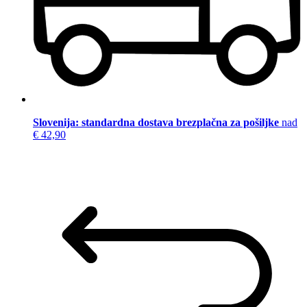
Slovenija: standardna dostava brezplačna za pošiljke
nad
€ 42,90