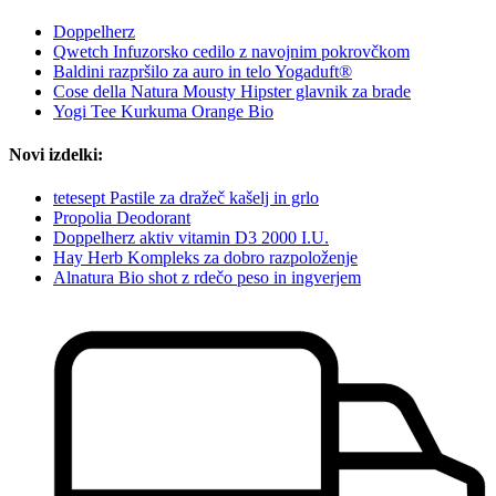
Doppelherz
Qwetch Infuzorsko cedilo z navojnim pokrovčkom
Baldini razpršilo za auro in telo Yogaduft®
Cose della Natura Mousty Hipster glavnik za brade
Yogi Tee Kurkuma Orange Bio
Novi izdelki:
tetesept Pastile za dražeč kašelj in grlo
Propolia Deodorant
Doppelherz aktiv vitamin D3 2000 I.U.
Hay Herb Kompleks za dobro razpoloženje
Alnatura Bio shot z rdečo peso in ingverjem