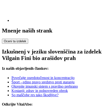
Mnenje naših strank
Oceni ta izdelek
Izkušnenj v jeziku slovenščina za izdelek
Vilgain Fini bio arašidov prah
Iz naših objavljenih člankov:
Povečajte osredotočenost in koncentracijo
Šport - edino pravo sredstvo proti staranju
Okrepite imunski sistem s pravilno prehrano
Kostanji: zdrav in polnovreden obrok
So maščobe res tako škodljive?
Odkrijte VitalAbo: