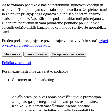
Za to zbiramo podatke o naših uporabnikih, njihovem vedenju in
napravah. To uporabljamo za stalno optimizacijo naše spletne strani
in za prikaz prilagojenega oglaševanja in vsebine ter za analizo
statistike uporabe. Vaše šifrirane podatke lahko tudi primerjamo z
zunanjimi ponudniki in vam prikažemo ponudbe prek njihovih
spletnih oglaševalskih kanalov, le če njihove storitve že uporabljate
sami.
Preden podate soglasje, se pozanimajte v nastavitvah in v naši
izjavi
o varovanju osebnih podatkov
.
Strinjam se
Samo obvezno
Prilagajanje nastavitev
Politika zasebnosti
Posamezne nastavitve za varstvo podatkov
Customer match marketing
Z vašo privolitvijo vas bomo obveščali tudi o promocijah
zunaj našega spletnega mesta in vam prikazovali ustrezne
izdelke. V ta namen vaše šifrirane osebne podatke
sinhroniziramo z naslednjimi zunanjimi ponudniki in