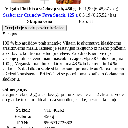
Vilgain Fini bio arašidov prah, 450 g
€ 21,99
(€ 48,87 / kg)
Seeberger Crunchy Fava Snack, 125 g
€ 3,19
(€ 25,52 / kg)
Skupna cena:
€ 25,18
Dodaj oboje v nakupovalno košarico
Opis
100 % bio arašidov prah znamke Vilgain je alternativa klasičnemu
arašidovemu maslu. Izdelek je sestavljen izključno iz nežno praženih
arašidov iz kontrolirane bio pridelave. Zaradi odstranitve olja
vsebuje prah bistveno manj maščob in zagotavlja 387 kilokalorij na
100 g. Veganski prah brez laktoze ima 48 % beljakovin in 14 %
vlaknin. Z dodatkom vode si lahko sami pripravite arašidovo kremo
v želeni konsistenci. Pri izdelavi se popolnoma izogibajo dodanemu
sladkorju.
Odmerjanje:
2 čajni žlički (12 g) arašidovega prahu zmešajte z 1–2 žlicama vode
do gladke teksture. Idealno za smoothie, shake, peko in kuhanje.
Št. izd.:
VIL-46262
Vsebina:
450 g
EAN:
8595717726609