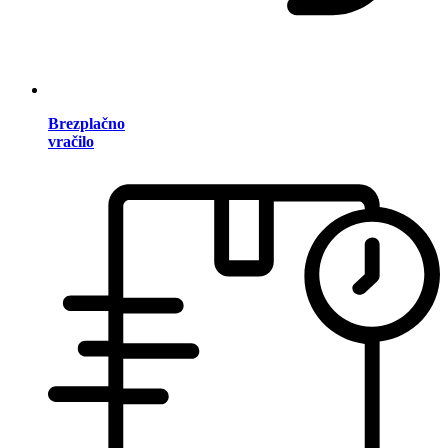
Brezplačno
vračilo