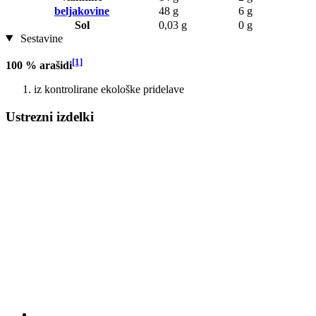
beljakovine
48 g
6 g
Sol
0,03 g
0 g
Sestavine
[1]
100 % arašidi
iz kontrolirane ekološke pridelave
Ustrezni izdelki