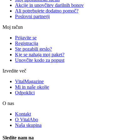
Akcije in unovčitev darilnih bonov
Ali potrebujete dodatno pomoč?
Poslovni partnerji
Moj račun
Prijavite se
Registracija
Ste pozabili geslo?
Kje se nahaja moj paket?
Unovčite kodo za popust
Izvedite več
VitalMagazine
Mi in naše okolje
Odpoklici
O nas
Kontakt
O VitalAbo
Naša skupina
Sledite nam na