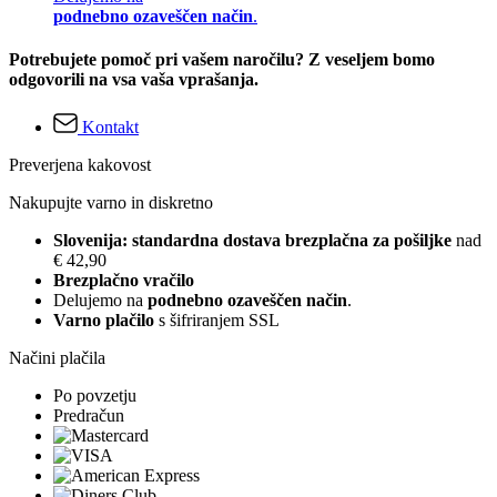
podnebno ozaveščen način
.
Potrebujete pomoč pri vašem naročilu? Z veseljem bomo
odgovorili na vsa vaša vprašanja.
Kontakt
Preverjena kakovost
Nakupujte varno in diskretno
Slovenija: standardna dostava brezplačna za pošiljke
nad
€ 42,90
Brezplačno vračilo
Delujemo na
podnebno ozaveščen način
.
Varno plačilo
s šifriranjem SSL
Načini plačila
Po povzetju
Predračun