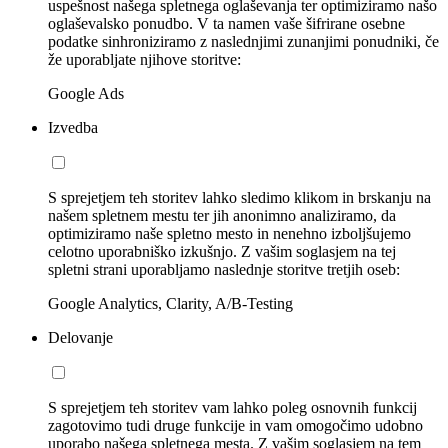
uspešnost našega spletnega oglaševanja ter optimiziramo našo
oglaševalsko ponudbo. V ta namen vaše šifrirane osebne
podatke sinhroniziramo z naslednjimi zunanjimi ponudniki, če
že uporabljate njihove storitve:
Google Ads
Izvedba
S sprejetjem teh storitev lahko sledimo klikom in brskanju na
našem spletnem mestu ter jih anonimno analiziramo, da
optimiziramo naše spletno mesto in nenehno izboljšujemo
celotno uporabniško izkušnjo. Z vašim soglasjem na tej
spletni strani uporabljamo naslednje storitve tretjih oseb:
Google Analytics, Clarity, A/B-Testing
Delovanje
S sprejetjem teh storitev vam lahko poleg osnovnih funkcij
zagotovimo tudi druge funkcije in vam omogočimo udobno
uporabo našega spletnega mesta. Z vašim soglasjem na tem