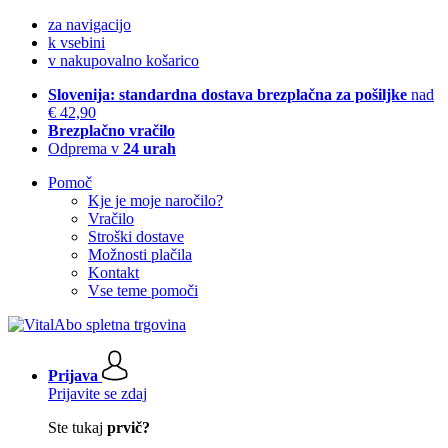
za navigacijo
k vsebini
v nakupovalno košarico
Slovenija: standardna dostava brezplačna za pošiljke
nad
€ 42,90
Brezplačno vračilo
Odprema v
24 urah
Pomoč
Kje je moje naročilo?
Vračilo
Stroški dostave
Možnosti plačila
Kontakt
Vse teme pomoči
Prijava
Prijavite se zdaj
Ste tukaj
prvič?