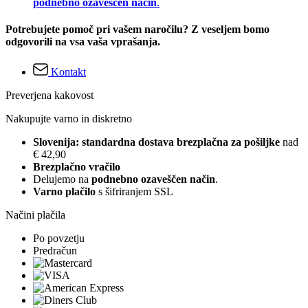
podnebno ozaveščen način
.
Potrebujete pomoč pri vašem naročilu? Z veseljem bomo
odgovorili na vsa vaša vprašanja.
Kontakt
Preverjena kakovost
Nakupujte varno in diskretno
Slovenija: standardna dostava brezplačna za pošiljke
nad
€ 42,90
Brezplačno vračilo
Delujemo na
podnebno ozaveščen način
.
Varno plačilo
s šifriranjem SSL
Načini plačila
Po povzetju
Predračun