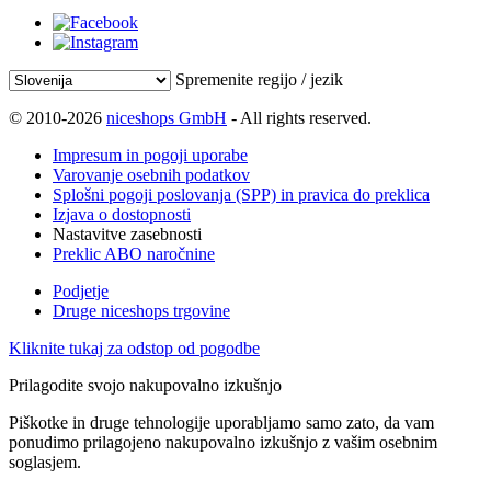
Spremenite regijo / jezik
© 2010-2026
niceshops GmbH
- All rights reserved.
Impresum in pogoji uporabe
Varovanje osebnih podatkov
Splošni pogoji poslovanja (SPP) in pravica do preklica
Izjava o dostopnosti
Nastavitve zasebnosti
Preklic ABO naročnine
Podjetje
Druge niceshops trgovine
Kliknite tukaj za odstop od pogodbe
Prilagodite svojo nakupovalno izkušnjo
Piškotke in druge tehnologije uporabljamo samo zato, da vam
ponudimo prilagojeno nakupovalno izkušnjo z vašim osebnim
soglasjem.