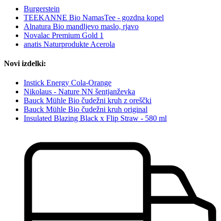
Burgerstein
TEEKANNE Bio NamasTee - gozdna kopel
Alnatura Bio mandljevo maslo, rjavo
Novalac Premium Gold 1
anatis Naturprodukte Acerola
Novi izdelki:
Instick Energy Cola-Orange
Nikolaus - Nature NN šentjanževka
Bauck Mühle Bio čudežni kruh z oreščki
Bauck Mühle Bio čudežni kruh original
Insulated Blazing Black x Flip Straw - 580 ml