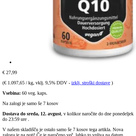
€ 27,99
(
€ 1.097,65 / kg
, vklj. 9,5% DDV
-
izklj. stroški dostave
)
Vsebina:
60 veg. kaps.
Na zalogi je samo še 7 kosov
Dostava do sreda, 12. avgust
, v kolikor naročite do dne
ponedeljek
do 23:59 ure
.
V našem skladišču je ostalo samo še 7 kosov tega artikla. Nova
zaloga je na poti! Če je naročeno več, lahko to vpliva na datum