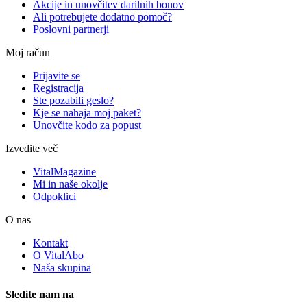
Akcije in unovčitev darilnih bonov
Ali potrebujete dodatno pomoč?
Poslovni partnerji
Moj račun
Prijavite se
Registracija
Ste pozabili geslo?
Kje se nahaja moj paket?
Unovčite kodo za popust
Izvedite več
VitalMagazine
Mi in naše okolje
Odpoklici
O nas
Kontakt
O VitalAbo
Naša skupina
Sledite nam na