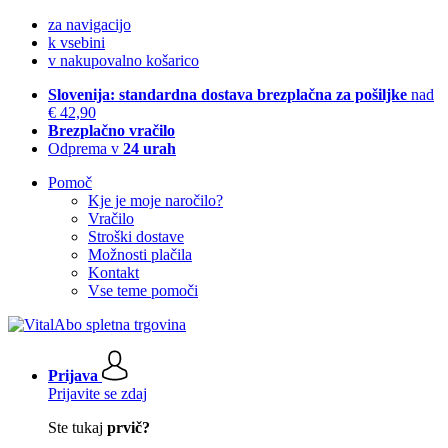
za navigacijo
k vsebini
v nakupovalno košarico
Slovenija: standardna dostava brezplačna za pošiljke
nad
€ 42,90
Brezplačno vračilo
Odprema v
24 urah
Pomoč
Kje je moje naročilo?
Vračilo
Stroški dostave
Možnosti plačila
Kontakt
Vse teme pomoči
Prijava
Prijavite se zdaj
Ste tukaj
prvič?