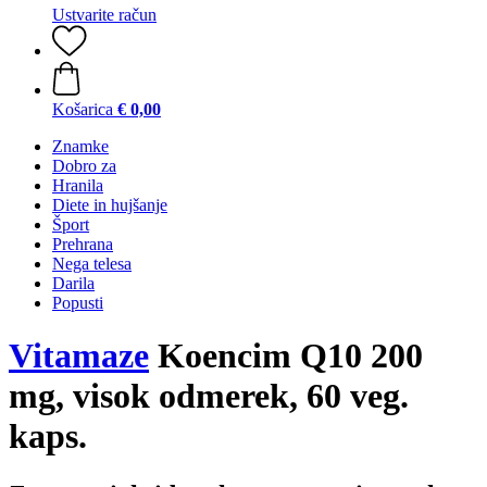
Ustvarite račun
Košarica
€ 0,00
Znamke
Dobro za
Hranila
Diete in hujšanje
Šport
Prehrana
Nega telesa
Darila
Popusti
Vitamaze
Koencim Q10 200
mg, visok odmerek, 60 veg.
kaps.