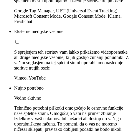
spletnem mestu uporabljamo naslednje storitve tretjih oseb:
Google Tag Manager, UET (Universal Event Tracking)
Microsoft Consent Mode, Google Consent Mode, Klarna,
Freshchat
Eksterne medijske vsebine
S sprejetjem teh storitev vam lahko prikažemo videoposnetke
ali druge medijske vsebine, ki jih gostijo zunanji ponudniki. Z
vašim soglasjem na tej spletni strani uporabljamo naslednje
storitve tretjih oseb:
Vimeo, YouTube
Nujno potrebno
Vedno aktivno
Tehnično potrebni piškotki omogočajo le osnovne funkcije
naše spletne strani. Omogočajo vam na primer zbiranje
izdelkov v vaši nakupovalni košarici ali dostop do vašega
uporabniškega računa. To pomeni, da o vas ne moremo
ničesar sklepati, prav tako dobljeni podatki ne bodo nikoli