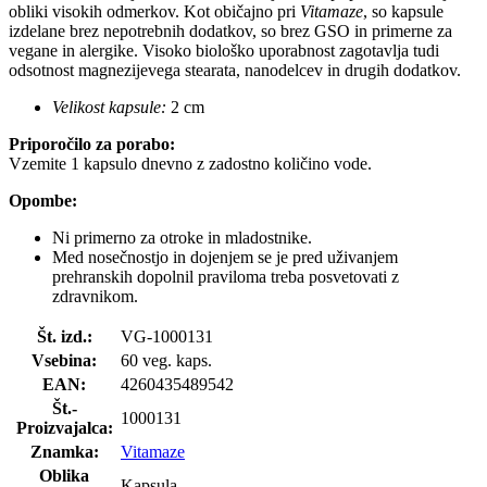
obliki visokih odmerkov. Kot običajno pri
Vitamaze
, so kapsule
izdelane brez nepotrebnih dodatkov, so brez GSO in primerne za
vegane in alergike. Visoko biološko uporabnost zagotavlja tudi
odsotnost magnezijevega stearata, nanodelcev in drugih dodatkov.
Velikost kapsule:
2 cm
Priporočilo za porabo:
Vzemite 1 kapsulo dnevno z zadostno količino vode.
Opombe:
Ni primerno za otroke in mladostnike.
Med nosečnostjo in dojenjem se je pred uživanjem
prehranskih dopolnil praviloma treba posvetovati z
zdravnikom.
Št. izd.:
VG-1000131
Vsebina:
60 veg. kaps.
EAN:
4260435489542
Št.-
1000131
Proizvajalca:
Znamka:
Vitamaze
Oblika
Kapsula