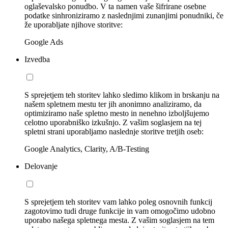
oglaševalsko ponudbo. V ta namen vaše šifrirane osebne
podatke sinhroniziramo z naslednjimi zunanjimi ponudniki, če
že uporabljate njihove storitve:
Google Ads
Izvedba
S sprejetjem teh storitev lahko sledimo klikom in brskanju na
našem spletnem mestu ter jih anonimno analiziramo, da
optimiziramo naše spletno mesto in nenehno izboljšujemo
celotno uporabniško izkušnjo. Z vašim soglasjem na tej
spletni strani uporabljamo naslednje storitve tretjih oseb:
Google Analytics, Clarity, A/B-Testing
Delovanje
S sprejetjem teh storitev vam lahko poleg osnovnih funkcij
zagotovimo tudi druge funkcije in vam omogočimo udobno
uporabo našega spletnega mesta. Z vašim soglasjem na tem