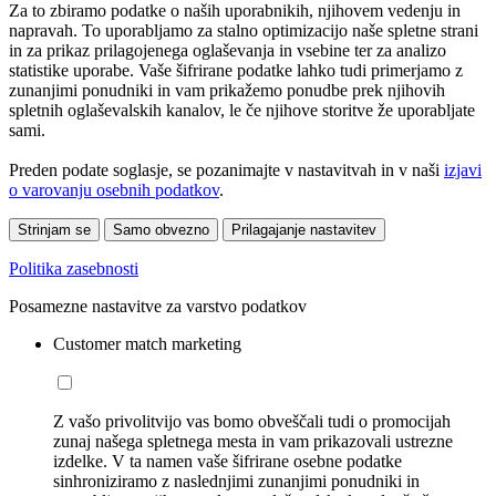
Za to zbiramo podatke o naših uporabnikih, njihovem vedenju in
napravah. To uporabljamo za stalno optimizacijo naše spletne strani
in za prikaz prilagojenega oglaševanja in vsebine ter za analizo
statistike uporabe. Vaše šifrirane podatke lahko tudi primerjamo z
zunanjimi ponudniki in vam prikažemo ponudbe prek njihovih
spletnih oglaševalskih kanalov, le če njihove storitve že uporabljate
sami.
Preden podate soglasje, se pozanimajte v nastavitvah in v naši
izjavi
o varovanju osebnih podatkov
.
Strinjam se
Samo obvezno
Prilagajanje nastavitev
Politika zasebnosti
Posamezne nastavitve za varstvo podatkov
Customer match marketing
Z vašo privolitvijo vas bomo obveščali tudi o promocijah
zunaj našega spletnega mesta in vam prikazovali ustrezne
izdelke. V ta namen vaše šifrirane osebne podatke
sinhroniziramo z naslednjimi zunanjimi ponudniki in