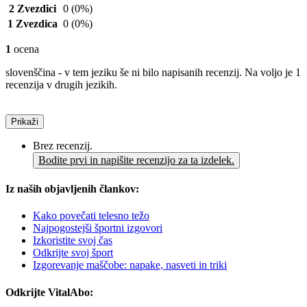
2 Zvezdici
0
(0%)
1 Zvezdica
0
(0%)
1
ocena
slovenščina - v tem jeziku še ni bilo napisanih recenzij. Na voljo je 1
recenzija v drugih jezikih.
Prikaži
Brez recenzij.
Bodite prvi in napišite recenzijo za ta izdelek.
Iz naših objavljenih člankov:
Kako povečati telesno težo
Najpogostejši športni izgovori
Izkoristite svoj čas
Odkrijte svoj šport
Izgorevanje maščobe: napake, nasveti in triki
Odkrijte VitalAbo: