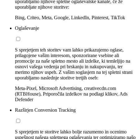
uporabljamo njihove spletne oglaševalske kanale, če že
uporabljate njihove storitve:
Bing, Criteo, Meta, Google, LinkedIn, Pinterest, TikTok
Oglaševanje
S sprejetjem teh storitev vam lahko prikazujemo oglase,
prilagojene vašim interesom, sponzorirane vsebine ali
promocije za naše spletno mesto ali izdelke, ki temleljijo na
osnovi vašega vedenja pri brskanju in nakupovanju, ter
merimo njihov uspeh. Z vašim soglasjem na tej spletni strani
uporabljamo naslednje storitve tretjih oseb:
Meta-Pixel, Microsoft Advertising, creativecdn.com
(RTBHouse), Priporočila izdelkov na podlagi klikov, Ads
Defender
Razširjen Conversion Tracking
S sprejetjem te storitve lahko bolje razumemo in ocenimo
uspešnost našega spletnega oglaševanja ter optimiziramo našo