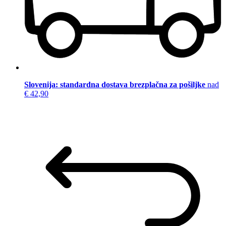
Slovenija: standardna dostava brezplačna za pošiljke
nad
€ 42,90