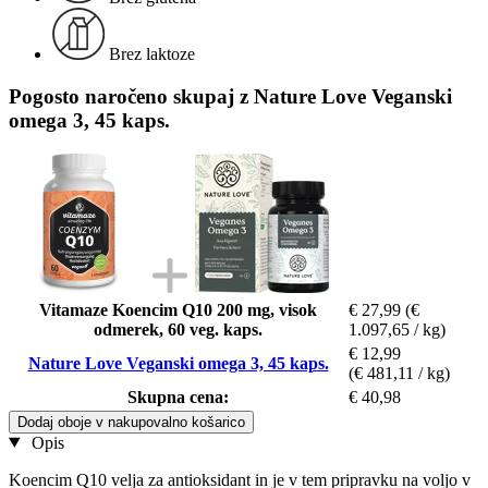
Brez laktoze
Pogosto naročeno skupaj z Nature Love Veganski
omega 3, 45 kaps.
Vitamaze Koencim Q10 200 mg, visok
€ 27,99
(€
odmerek, 60 veg. kaps.
1.097,65 / kg)
€ 12,99
Nature Love Veganski omega 3, 45 kaps.
(€ 481,11 / kg)
Skupna cena:
€ 40,98
Dodaj oboje v nakupovalno košarico
Opis
Koencim Q10 velja za antioksidant in je v tem pripravku na voljo v