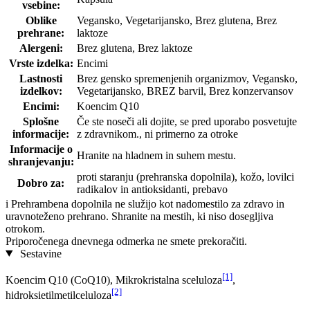
vsebine:
Oblike
Vegansko, Vegetarijansko, Brez glutena, Brez
prehrane:
laktoze
Alergeni:
Brez glutena, Brez laktoze
Vrste izdelka:
Encimi
Lastnosti
Brez gensko spremenjenih organizmov, Vegansko,
izdelkov:
Vegetarijansko, BREZ barvil, Brez konzervansov
Encimi:
Koencim Q10
Splošne
Če ste noseči ali dojite, se pred uporabo posvetujte
informacije:
z zdravnikom., ni primerno za otroke
Informacije o
Hranite na hladnem in suhem mestu.
shranjevanju:
proti staranju (prehranska dopolnila), kožo, lovilci
Dobro za:
radikalov in antioksidanti, prebavo
i
Prehrambena dopolnila ne služijo kot nadomestilo za zdravo in
uravnoteženo prehrano. Shranite na mestih, ki niso dosegljiva
otrokom.
Priporočenega dnevnega odmerka ne smete prekoračiti.
Sestavine
[1]
Koencim Q10 (CoQ10), Mikrokristalna sceluloza
,
[2]
hidroksietilmetilceluloza