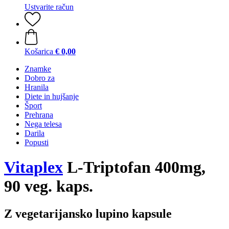
Ustvarite račun
Košarica
€ 0,00
Znamke
Dobro za
Hranila
Diete in hujšanje
Šport
Prehrana
Nega telesa
Darila
Popusti
Vitaplex
L-Triptofan 400mg,
90 veg. kaps.
Z vegetarijansko lupino kapsule