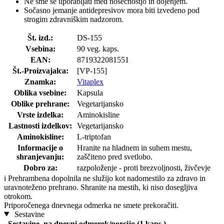
Ne sme se uporabljati med nosečnostjo in dojenjem.
Sočasno jemanje antidepresivov mora biti izvedeno pod
strogim zdravniškim nadzorom.
Št. izd.:
DS-155
Vsebina:
90 veg. kaps.
EAN:
8719322081551
Št.-Proizvajalca:
[VP-155]
Znamka:
Vitaplex
Oblika vsebine:
Kapsula
Oblike prehrane:
Vegetarijansko
Vrste izdelka:
Aminokisline
Lastnosti izdelkov:
Vegetarijansko
Aminokisline:
L-triptofan
Informacije o
Hranite na hladnem in suhem mestu,
shranjevanju:
zaščiteno pred svetlobo.
Dobro za:
razpoloženje - proti brezvoljnosti, živčevje
i
Prehrambena dopolnila ne služijo kot nadomestilo za zdravo in
uravnoteženo prehrano. Shranite na mestih, ki niso dosegljiva
otrokom.
Priporočenega dnevnega odmerka ne smete prekoračiti.
Sestavine
Sestavine
na dnevni odmerek/porcijo (1 kaps.)