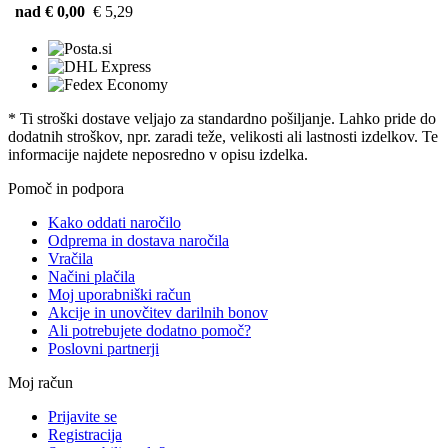
nad € 0,00
€ 5,29
* Ti stroški dostave veljajo za standardno pošiljanje. Lahko pride do
dodatnih stroškov, npr. zaradi teže, velikosti ali lastnosti izdelkov. Te
informacije najdete neposredno v opisu izdelka.
Pomoč in podpora
Kako oddati naročilo
Odprema in dostava naročila
Vračila
Načini plačila
Moj uporabniški račun
Akcije in unovčitev darilnih bonov
Ali potrebujete dodatno pomoč?
Poslovni partnerji
Moj račun
Prijavite se
Registracija