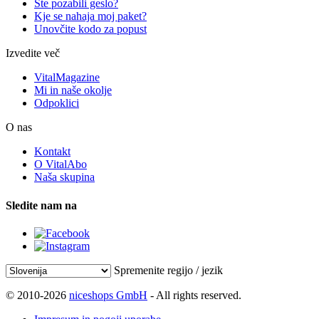
Ste pozabili geslo?
Kje se nahaja moj paket?
Unovčite kodo za popust
Izvedite več
VitalMagazine
Mi in naše okolje
Odpoklici
O nas
Kontakt
O VitalAbo
Naša skupina
Sledite nam na
Spremenite regijo / jezik
© 2010-2026
niceshops GmbH
- All rights reserved.