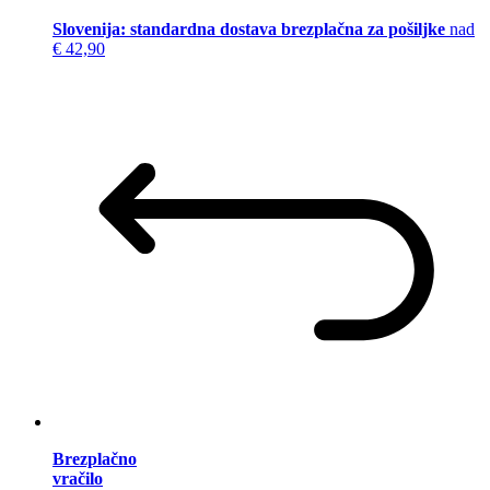
Slovenija: standardna dostava brezplačna za pošiljke
nad
€ 42,90
Brezplačno
vračilo