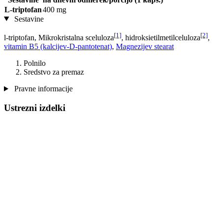
L-triptofan
400 mg
Sestavine
[1]
[2]
l-triptofan, Mikrokristalna sceluloza
, hidroksietilmetilceluloza
,
vitamin B5 (kalcijev-D-pantotenat)
,
Magnezijev stearat
Polnilo
Sredstvo za premaz
Pravne informacije
Ustrezni izdelki