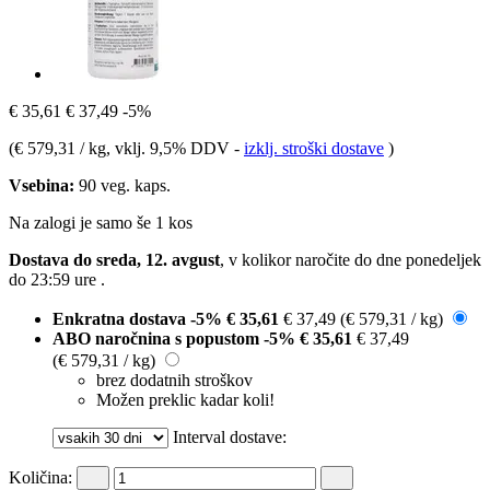
€ 35,61
€ 37,49
-5%
(
€ 579,31 / kg
, vklj. 9,5% DDV
-
izklj. stroški dostave
)
Vsebina:
90 veg. kaps.
Na zalogi je samo še 1 kos
Dostava do sreda, 12. avgust
, v kolikor naročite do dne
ponedeljek
do 23:59 ure
.
Enkratna dostava
-5%
€ 35,61
€ 37,49
(€ 579,31 / kg)
ABO naročnina s popustom
-5%
€ 35,61
€ 37,49
(€ 579,31 / kg)
brez dodatnih stroškov
Možen preklic kadar koli!
Interval dostave:
Količina: