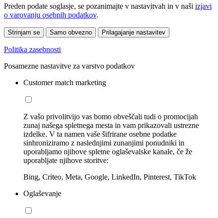
Preden podate soglasje, se pozanimajte v nastavitvah in v naši
izjavi
o varovanju osebnih podatkov
.
Strinjam se
Samo obvezno
Prilagajanje nastavitev
Politika zasebnosti
Posamezne nastavitve za varstvo podatkov
Customer match marketing
Z vašo privolitvijo vas bomo obveščali tudi o promocijah
zunaj našega spletnega mesta in vam prikazovali ustrezne
izdelke. V ta namen vaše šifrirane osebne podatke
sinhroniziramo z naslednjimi zunanjimi ponudniki in
uporabljamo njihove spletne oglaševalske kanale, če že
uporabljate njihove storitve:
Bing, Criteo, Meta, Google, LinkedIn, Pinterest, TikTok
Oglaševanje