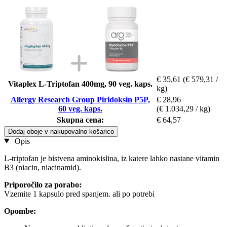
€ 35,61
(€ 579,31 /
Vitaplex L-Triptofan 400mg, 90 veg. kaps.
kg)
Allergy Research Group Piridoksin P5P,
€ 28,96
60 veg. kaps.
(€ 1.034,29 / kg)
Skupna cena:
€ 64,57
Dodaj oboje v nakupovalno košarico
Opis
L-triptofan je bistvena aminokislina, iz katere lahko nastane vitamin
B3 (niacin, niacinamid).
Priporočilo za porabo:
Vzemite 1 kapsulo pred spanjem. ali po potrebi
Opombe: