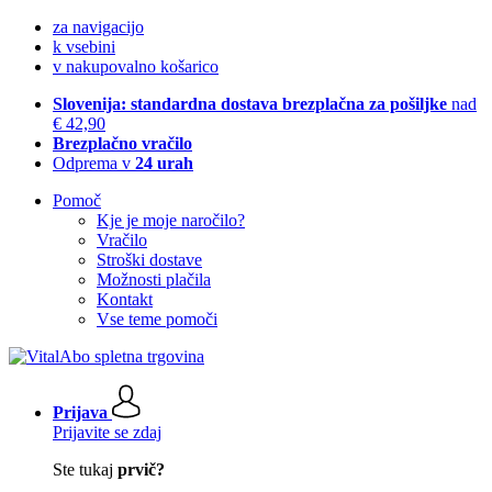
za navigacijo
k vsebini
v nakupovalno košarico
Slovenija: standardna dostava brezplačna za pošiljke
nad
€ 42,90
Brezplačno vračilo
Odprema v
24 urah
Pomoč
Kje je moje naročilo?
Vračilo
Stroški dostave
Možnosti plačila
Kontakt
Vse teme pomoči
Prijava
Prijavite se zdaj
Ste tukaj
prvič?