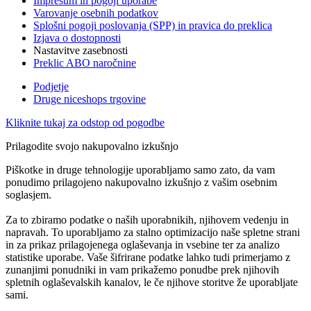
Impresum in pogoji uporabe
Varovanje osebnih podatkov
Splošni pogoji poslovanja (SPP) in pravica do preklica
Izjava o dostopnosti
Nastavitve zasebnosti
Preklic ABO naročnine
Podjetje
Druge niceshops trgovine
Kliknite tukaj za odstop od pogodbe
Prilagodite svojo nakupovalno izkušnjo
Piškotke in druge tehnologije uporabljamo samo zato, da vam
ponudimo prilagojeno nakupovalno izkušnjo z vašim osebnim
soglasjem.
Za to zbiramo podatke o naših uporabnikih, njihovem vedenju in
napravah. To uporabljamo za stalno optimizacijo naše spletne strani
in za prikaz prilagojenega oglaševanja in vsebine ter za analizo
statistike uporabe. Vaše šifrirane podatke lahko tudi primerjamo z
zunanjimi ponudniki in vam prikažemo ponudbe prek njihovih
spletnih oglaševalskih kanalov, le če njihove storitve že uporabljate
sami.