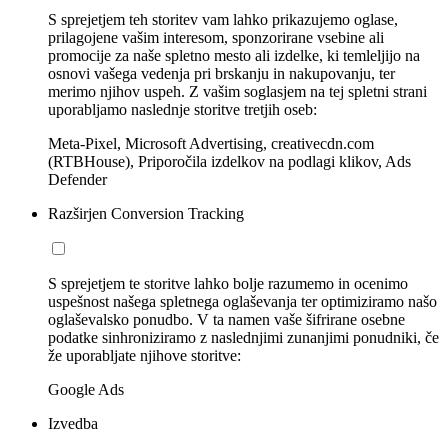
S sprejetjem teh storitev vam lahko prikazujemo oglase,
prilagojene vašim interesom, sponzorirane vsebine ali
promocije za naše spletno mesto ali izdelke, ki temleljijo na
osnovi vašega vedenja pri brskanju in nakupovanju, ter
merimo njihov uspeh. Z vašim soglasjem na tej spletni strani
uporabljamo naslednje storitve tretjih oseb:
Meta-Pixel, Microsoft Advertising, creativecdn.com
(RTBHouse), Priporočila izdelkov na podlagi klikov, Ads
Defender
Razširjen Conversion Tracking
S sprejetjem te storitve lahko bolje razumemo in ocenimo
uspešnost našega spletnega oglaševanja ter optimiziramo našo
oglaševalsko ponudbo. V ta namen vaše šifrirane osebne
podatke sinhroniziramo z naslednjimi zunanjimi ponudniki, če
že uporabljate njihove storitve:
Google Ads
Izvedba