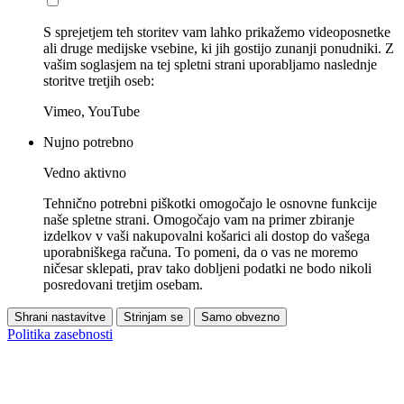
S sprejetjem teh storitev vam lahko prikažemo videoposnetke
ali druge medijske vsebine, ki jih gostijo zunanji ponudniki. Z
vašim soglasjem na tej spletni strani uporabljamo naslednje
storitve tretjih oseb:
Vimeo, YouTube
Nujno potrebno
Vedno aktivno
Tehnično potrebni piškotki omogočajo le osnovne funkcije
naše spletne strani. Omogočajo vam na primer zbiranje
izdelkov v vaši nakupovalni košarici ali dostop do vašega
uporabniškega računa. To pomeni, da o vas ne moremo
ničesar sklepati, prav tako dobljeni podatki ne bodo nikoli
posredovani tretjim osebam.
Shrani nastavitve
Strinjam se
Samo obvezno
Politika zasebnosti