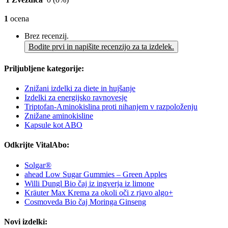
1
ocena
Brez recenzij.
Bodite prvi in napišite recenzijo za ta izdelek.
Priljubljene kategorije:
Znižani izdelki za diete in hujšanje
Izdelki za energijsko ravnovesje
Triptofan-Aminokislina proti nihanjem v razpoloženju
Znižane aminokisline
Kapsule kot ABO
Odkrijte VitalAbo:
Solgar®
ahead Low Sugar Gummies – Green Apples
Willi Dungl Bio čaj iz ingverja iz limone
Kräuter Max Krema za okoli oči z rjavo algo+
Cosmoveda Bio čaj Moringa Ginseng
Novi izdelki: