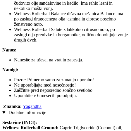
čudovito olje sandalovine in kadilo. Ima rahlo lesni in
nekoliko moški vonj.
Wellness Rollerball Balance dišavna mešanica Balance ima
po zaslugi dragocenega olja jasmina in ciprese posebno
ženstveno noto.
Wellness Rollerball Salute z lahkotno citrusno noto, po
zaslugi olja grenivke in bergamotke, odlično dopolnjuje vonje
drugih dveh.
Nanos:
Nanesite za ušesa, na vrat in zapestja.
Namigi:
Pozor: Primerno samo za zunanjo uporabo!
Ne uporabljajte med nosečnostjo!
Zaščitite pred neposredno sončno svetlobo.
Uporabite v 6 mesecih po odprtju.
Znamka:
Yogandha
Dodatne informacije
Sestavine (INCI):
Wellness Rollerball Ground:
Capric Triglyceride (Coconut) oil,