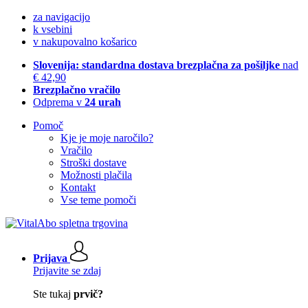
za navigacijo
k vsebini
v nakupovalno košarico
Slovenija: standardna dostava brezplačna za pošiljke
nad
€ 42,90
Brezplačno vračilo
Odprema v
24 urah
Pomoč
Kje je moje naročilo?
Vračilo
Stroški dostave
Možnosti plačila
Kontakt
Vse teme pomoči
Prijava
Prijavite se zdaj
Ste tukaj
prvič?