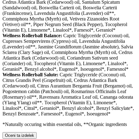
Cedrus Atlantica Bark (Cedarwood) oil, Santalum Spicatum
(Sandalwood) oil, Boswellia Carterii oil, Boswelia Carterii
(Frankincense), Lavendula Angustifolia (Lavender) oil**,
Commiphora Myrrha (Myrrh) oil, Vetivera Zizanoides Root
(Vetiver) oil**, Piper Negrum Seed (Black Pepper), Tocopherol
(Vitamin E), Limonene*, Linalool*, Farnesol*, Geraniol*
Wellness Rollerball Balance:
Capric Triglyceride (Coconut) oil,
Cupresses Sempervirens (Cypress) oil, Lavendula Angustifolia
(Lavender) oil**, Jasmine Grandiflorum (Jasmine absolute), Salvia
Sclarea (Clary Sage) oil, Commiphora Myrrha (Myrrh) oil, Cedrus
Atlantica Bark (Cedarwood) oil, Coriandrum Sativum seed
(Coriander) oil, Tocopherol (Vitamin E), Limonene*, Linalool*,
Geraniol*, Benzyl alcohol*, Eugenol*, Isoeugenol*, Farnesnol*
Wellness Rollerball Salute:
Capric Triglyceride (Coconut) oil,
Citrus Grandis Peel (Grapefruit) oil, Cedrus Atlantica Bark
(Cedarwood) oil, Citrus Aurantium Bergamia Fruit (Bergamot) oil,
Pogostemon cablin (Patchouli) oil, Rosmarinus Officinalis Leaf
(Rosemary) oil**, Ravensara Aromatica Leaf oil, Cananga odorata
(Ylang Ylang) oil**. Tocopherol (Vitamin E), Limonene*,
Linalool*, Citral*, Geraniol*, Benzyl alcohol*, Benzyl Salicylate*,
Benzyl Benzoate*, Farnesnol*, Eugenol*, Isoeugenol*
*Naturally occuring within essential oils, **Organic ingredients
Oceni ta izdelek