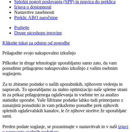
Splošni pogoji poslovanja (SPP) in pravica do preklica
Izjava o dostopnosti
Nastavitve zasebnosti
Preklic ABO naročnine
Podjetje
Druge niceshops trgovine
Kliknite tukaj za odstop od pogodbe
Prilagodite svojo nakupovalno izkušnjo
Piškotke in druge tehnologije uporabljamo samo zato, da vam
ponudimo prilagojeno nakupovalno izkušnjo z vašim osebnim
soglasjem.
Za to zbiramo podatke o naših uporabnikih, njihovem vedenju in
napravah. To uporabljamo za stalno optimizacijo naše spletne strani
in za prikaz prilagojenega oglaševanja in vsebine ter za analizo
statistike uporabe. Vaše šifrirane podatke lahko tudi primerjamo z
zunanjimi ponudniki in vam prikažemo ponudbe prek njihovih
spletnih oglaševalskih kanalov, le če njihove storitve že uporabljate
sami.
Preden podate soglasje, se pozanimajte v nastavitvah in v naši
izjavi
o varovanju osebnih podatkov
.