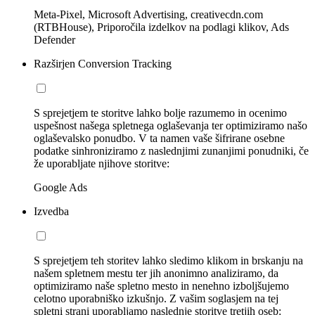
Meta-Pixel, Microsoft Advertising, creativecdn.com
(RTBHouse), Priporočila izdelkov na podlagi klikov, Ads
Defender
Razširjen Conversion Tracking
S sprejetjem te storitve lahko bolje razumemo in ocenimo
uspešnost našega spletnega oglaševanja ter optimiziramo našo
oglaševalsko ponudbo. V ta namen vaše šifrirane osebne
podatke sinhroniziramo z naslednjimi zunanjimi ponudniki, če
že uporabljate njihove storitve:
Google Ads
Izvedba
S sprejetjem teh storitev lahko sledimo klikom in brskanju na
našem spletnem mestu ter jih anonimno analiziramo, da
optimiziramo naše spletno mesto in nenehno izboljšujemo
celotno uporabniško izkušnjo. Z vašim soglasjem na tej
spletni strani uporabljamo naslednje storitve tretjih oseb: