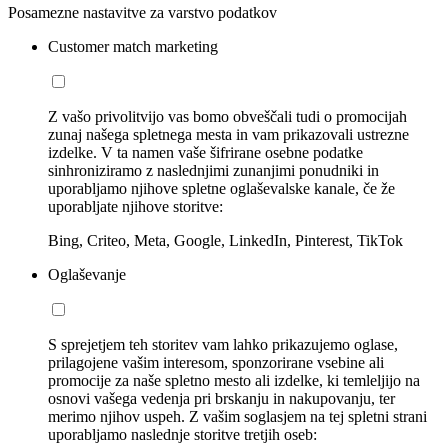
Posamezne nastavitve za varstvo podatkov
Customer match marketing
Z vašo privolitvijo vas bomo obveščali tudi o promocijah
zunaj našega spletnega mesta in vam prikazovali ustrezne
izdelke. V ta namen vaše šifrirane osebne podatke
sinhroniziramo z naslednjimi zunanjimi ponudniki in
uporabljamo njihove spletne oglaševalske kanale, če že
uporabljate njihove storitve:
Bing, Criteo, Meta, Google, LinkedIn, Pinterest, TikTok
Oglaševanje
S sprejetjem teh storitev vam lahko prikazujemo oglase,
prilagojene vašim interesom, sponzorirane vsebine ali
promocije za naše spletno mesto ali izdelke, ki temleljijo na
osnovi vašega vedenja pri brskanju in nakupovanju, ter
merimo njihov uspeh. Z vašim soglasjem na tej spletni strani
uporabljamo naslednje storitve tretjih oseb: