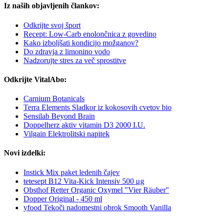
Iz naših objavljenih člankov:
Odkrijte svoj šport
Recept: Low-Carb enolončnica z govedino
Kako izboljšati kondicijo možganov?
Do zdravja z limonino vodo
Nadzorujte stres za več sprostitve
Odkrijte VitalAbo:
Carnium Botanicals
Terra Elements Sladkor iz kokosovih cvetov bio
Sensilab Beyond Brain
Doppelherz aktiv vitamin D3 2000 I.U.
Vilgain Elektrolitski napitek
Novi izdelki:
Instick Mix paket ledenih čajev
tetesept B12 Vita-Kick Intensiv 500 μg
Obsthof Retter Organic Oxymel "Vier Räuber"
Dopper Original - 450 ml
yfood Tekoči nadomestni obrok Smooth Vanilla