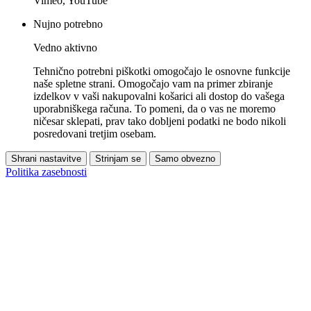
Vimeo, YouTube
Nujno potrebno
Vedno aktivno
Tehnično potrebni piškotki omogočajo le osnovne funkcije
naše spletne strani. Omogočajo vam na primer zbiranje
izdelkov v vaši nakupovalni košarici ali dostop do vašega
uporabniškega računa. To pomeni, da o vas ne moremo
ničesar sklepati, prav tako dobljeni podatki ne bodo nikoli
posredovani tretjim osebam.
Shrani nastavitve
Strinjam se
Samo obvezno
Politika zasebnosti