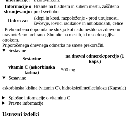
Informacije o
Hranite na hladnem in suhem mestu, zaščiteno
shranjevanju:
pred svetlobo.
sklepi in kosti, razpoloženje - proti utrujenosti,
Dobro za:
živčevje, lovilci radikalov in antioksidanti, celice
i
Prehrambena dopolnila ne služijo kot nadomestilo za zdravo in
uravnoteženo prehrano. Shranite na mestih, ki niso dosegljiva
otrokom.
Priporočenega dnevnega odmerka ne smete prekoračiti.
Sestavine
na dnevni odmerek/porcijo (1
Sestavine
kaps.)
vitamin C (askorbinska
500 mg
kislina)
Sestavine
askorbinska kislina (vitamin C), hidroksietilmetilceluloza (Kapsula)
Splošne informacije o vitaminu C
Pravne informacije
Ustrezni izdelki