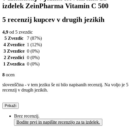
izdelek ZeinPharma Vitamin C 500
5 recenzij kupcev v drugih jezikih
4,9
od 5 zvezdic
5 Zvezdic
7
(87%)
4 Zvezdice
1
(12%)
3 Zvezdice
0
(0%)
2 Zvezdici
0
(0%)
1 Zvezdica
0
(0%)
8
ocen
slovenščina - v tem jeziku še ni bilo napisanih recenzij. Na voljo je 5
recenzij v drugih jezikih.
Prikaži
Brez recenzij.
Bodite prvi in napišite recenzijo za ta izdelek.