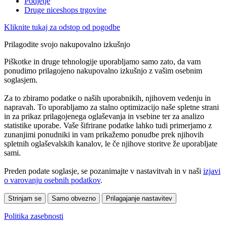
Podjetje
Druge niceshops trgovine
Kliknite tukaj za odstop od pogodbe
Prilagodite svojo nakupovalno izkušnjo
Piškotke in druge tehnologije uporabljamo samo zato, da vam
ponudimo prilagojeno nakupovalno izkušnjo z vašim osebnim
soglasjem.
Za to zbiramo podatke o naših uporabnikih, njihovem vedenju in
napravah. To uporabljamo za stalno optimizacijo naše spletne strani
in za prikaz prilagojenega oglaševanja in vsebine ter za analizo
statistike uporabe. Vaše šifrirane podatke lahko tudi primerjamo z
zunanjimi ponudniki in vam prikažemo ponudbe prek njihovih
spletnih oglaševalskih kanalov, le če njihove storitve že uporabljate
sami.
Preden podate soglasje, se pozanimajte v nastavitvah in v naši
izjavi
o varovanju osebnih podatkov
.
Strinjam se
Samo obvezno
Prilagajanje nastavitev
Politika zasebnosti