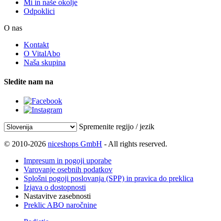
Mi in naše okolje
Odpoklici
O nas
Kontakt
O VitalAbo
Naša skupina
Sledite nam na
Spremenite regijo / jezik
© 2010-2026
niceshops GmbH
- All rights reserved.
Impresum in pogoji uporabe
Varovanje osebnih podatkov
Splošni pogoji poslovanja (SPP) in pravica do preklica
Izjava o dostopnosti
Nastavitve zasebnosti
Preklic ABO naročnine