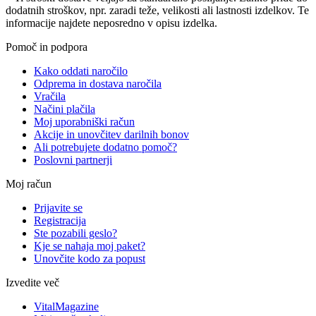
dodatnih stroškov, npr. zaradi teže, velikosti ali lastnosti izdelkov. Te
informacije najdete neposredno v opisu izdelka.
Pomoč in podpora
Kako oddati naročilo
Odprema in dostava naročila
Vračila
Načini plačila
Moj uporabniški račun
Akcije in unovčitev darilnih bonov
Ali potrebujete dodatno pomoč?
Poslovni partnerji
Moj račun
Prijavite se
Registracija
Ste pozabili geslo?
Kje se nahaja moj paket?
Unovčite kodo za popust
Izvedite več
VitalMagazine