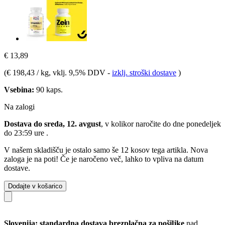
€ 13,89
(
€ 198,43 / kg
, vklj. 9,5% DDV
-
izklj. stroški dostave
)
Vsebina:
90 kaps.
Na zalogi
Dostava do sreda, 12. avgust
, v kolikor naročite do dne
ponedeljek
do 23:59 ure
.
V našem skladišču je ostalo samo še 12 kosov tega artikla. Nova
zaloga je na poti! Če je naročeno več, lahko to vpliva na datum
dostave.
Dodajte v košarico
Slovenija: standardna dostava brezplačna za pošiljke
nad