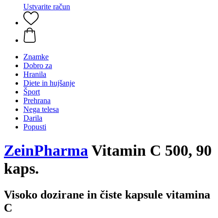
Ustvarite račun
Znamke
Dobro za
Hranila
Diete in hujšanje
Šport
Prehrana
Nega telesa
Darila
Popusti
ZeinPharma
Vitamin C 500, 90
kaps.
Visoko dozirane in čiste kapsule vitamina
C