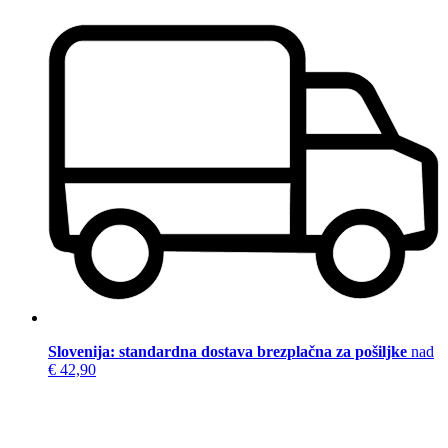
Slovenija: standardna dostava brezplačna za pošiljke
nad
€ 42,90