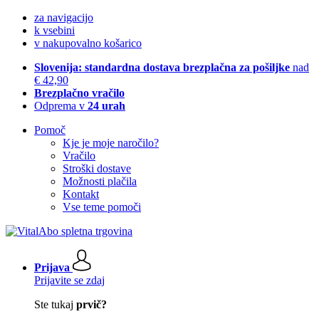
za navigacijo
k vsebini
v nakupovalno košarico
Slovenija: standardna dostava brezplačna za pošiljke
nad
€ 42,90
Brezplačno vračilo
Odprema v
24 urah
Pomoč
Kje je moje naročilo?
Vračilo
Stroški dostave
Možnosti plačila
Kontakt
Vse teme pomoči
Prijava
Prijavite se zdaj
Ste tukaj
prvič?