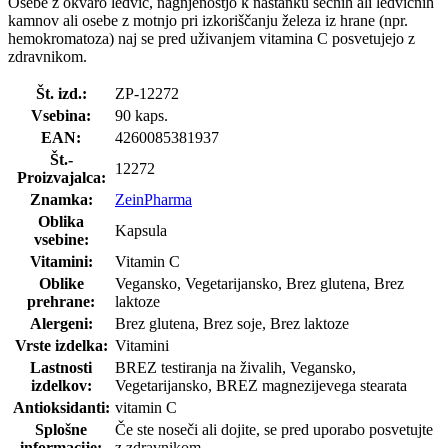
Osebe z okvaro ledvic, nagnjenostjo k nastanku sečnih ali ledvičnih
kamnov ali osebe z motnjo pri izkoriščanju železa iz hrane (npr.
hemokromatoza) naj se pred uživanjem vitamina C posvetujejo z
zdravnikom.
Št. izd.:
ZP-12272
Vsebina:
90 kaps.
EAN:
4260085381937
Št.-
12272
Proizvajalca:
Znamka:
ZeinPharma
Oblika
Kapsula
vsebine:
Vitamini:
Vitamin C
Oblike
Vegansko, Vegetarijansko, Brez glutena, Brez
prehrane:
laktoze
Alergeni:
Brez glutena, Brez soje, Brez laktoze
Vrste izdelka:
Vitamini
Lastnosti
BREZ testiranja na živalih, Vegansko,
izdelkov:
Vegetarijansko, BREZ magnezijevega stearata
Antioksidanti:
vitamin C
Splošne
Če ste noseči ali dojite, se pred uporabo posvetujte
informacije:
z zdravnikom.