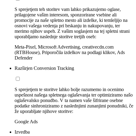
S sprejetjem teh storitev vam lahko prikazujemo oglase,
prilagojene vašim interesom, sponzorirane vsebine ali
promocije za naše spletno mesto ali izdelke, ki temleljijo na
osnovi vašega vedenja pri brskanju in nakupovanju, ter
merimo njihov uspeh. Z vašim soglasjem na tej spletni strani
uporabljamo naslednje storitve tretjih oseb:
Meta-Pixel, Microsoft Advertising, creativecdn.com
(RTBHouse), Priporočila izdelkov na podlagi klikov, Ads
Defender
Razširjen Conversion Tracking
S sprejetjem te storitve lahko bolje razumemo in ocenimo
uspešnost našega spletnega oglaševanja ter optimiziramo našo
oglaševalsko ponudbo. V ta namen vaše šifrirane osebne
podatke sinhroniziramo z naslednjimi zunanjimi ponudniki, če
že uporabljate njihove storitve:
Google Ads
Izvedba