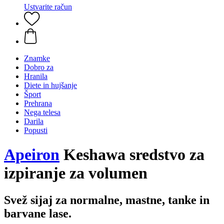
Ustvarite račun
Znamke
Dobro za
Hranila
Diete in hujšanje
Šport
Prehrana
Nega telesa
Darila
Popusti
Apeiron
Keshawa sredstvo za
izpiranje za volumen
Svež sijaj za normalne, mastne, tanke in
barvane lase.