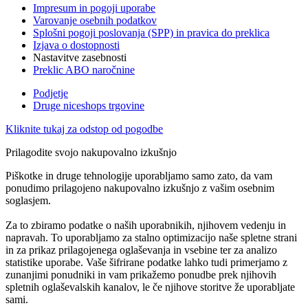
Impresum in pogoji uporabe
Varovanje osebnih podatkov
Splošni pogoji poslovanja (SPP) in pravica do preklica
Izjava o dostopnosti
Nastavitve zasebnosti
Preklic ABO naročnine
Podjetje
Druge niceshops trgovine
Kliknite tukaj za odstop od pogodbe
Prilagodite svojo nakupovalno izkušnjo
Piškotke in druge tehnologije uporabljamo samo zato, da vam
ponudimo prilagojeno nakupovalno izkušnjo z vašim osebnim
soglasjem.
Za to zbiramo podatke o naših uporabnikih, njihovem vedenju in
napravah. To uporabljamo za stalno optimizacijo naše spletne strani
in za prikaz prilagojenega oglaševanja in vsebine ter za analizo
statistike uporabe. Vaše šifrirane podatke lahko tudi primerjamo z
zunanjimi ponudniki in vam prikažemo ponudbe prek njihovih
spletnih oglaševalskih kanalov, le če njihove storitve že uporabljate
sami.