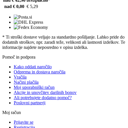
nad € 42,90
brezplačno*
nad € 0,00
€ 5,29
* Ti stroški dostave veljajo za standardno pošiljanje. Lahko pride do
dodatnih stroškov, npr. zaradi teže, velikosti ali lastnosti izdelkov. Te
informacije najdete neposredno v opisu izdelka.
Pomoč in podpora
Kako oddati naročilo
Odprema in dostava naročila
Vračila
Načini plačila
Moj uporabniški račun
Akcije in unovčitev darilnih bonov
Ali potrebujete dodatno pomoč?
Poslovni partnerji
Moj račun
Prijavite se
Registracija