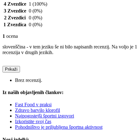
4 Zvezdice
1
(100%)
3 Zvezdice
0
(0%)
2 Zvezdici
0
(0%)
1 Zvezdica
0
(0%)
1
ocena
slovenščina - v tem jeziku še ni bilo napisanih recenzij. Na voljo je 1
recenzija v drugih jezikih.
Prikaži
Brez recenzij.
Iz naših objavljenih člankov:
Fast Food v praksi
Zdravo barvilo klorofil
Najpogostejši športni izgovori
Izkoristite svoj čas
Pohodništvo je priljubljena športna aktivnost
Novi izdelki: