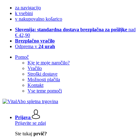
za navigacijo
k vsebini
v nakupovalno košarico
Slovenija: standardna dostava brezplačna za pošiljke
nad
€ 42,90
Brezplačno vračilo
Odprema v
24 urah
Pomoč
Kje je moje naročilo?
Vračilo
Stroški dostave
Možnosti plačila
Kontakt
Vse teme pomoči
Prijava
Prijavite se zdaj
Ste tukaj
prvič?