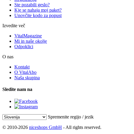
Ste pozabili geslo?
Kje se nahaja moj paket?
Unovčite kodo za popust
Izvedite več
VitalMagazine
Mi in naše okolje
Odpoklici
O nas
Kontakt
O VitalAbo
Naša skupina
Sledite nam na
Spremenite regijo / jezik
© 2010-2026
niceshops GmbH
- All rights reserved.