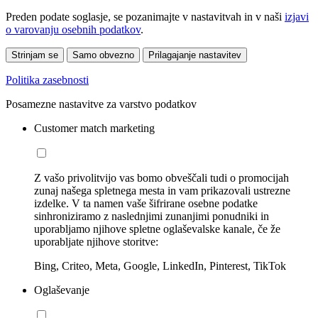
Preden podate soglasje, se pozanimajte v nastavitvah in v naši
izjavi
o varovanju osebnih podatkov
.
Strinjam se
Samo obvezno
Prilagajanje nastavitev
Politika zasebnosti
Posamezne nastavitve za varstvo podatkov
Customer match marketing
Z vašo privolitvijo vas bomo obveščali tudi o promocijah
zunaj našega spletnega mesta in vam prikazovali ustrezne
izdelke. V ta namen vaše šifrirane osebne podatke
sinhroniziramo z naslednjimi zunanjimi ponudniki in
uporabljamo njihove spletne oglaševalske kanale, če že
uporabljate njihove storitve:
Bing, Criteo, Meta, Google, LinkedIn, Pinterest, TikTok
Oglaševanje