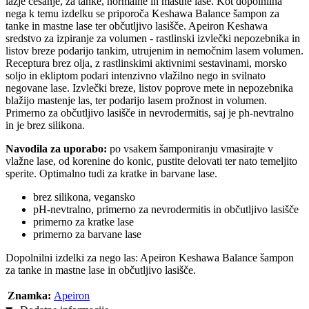
lažje česanje, za tanke, normalne in mastne lase. Kot dopolnilna
nega k temu izdelku se priporoča Keshawa Balance šampon za
tanke in mastne lase ter občutljivo lasišče. Apeiron Keshawa
sredstvo za izpiranje za volumen - rastlinski izvlečki nepozebnika in
listov breze podarijo tankim, utrujenim in nemočnim lasem volumen.
Receptura brez olja, z rastlinskimi aktivnimi sestavinami, morsko
soljo in ekliptom podari intenzivno vlažilno nego in svilnato
negovane lase. Izvlečki breze, listov poprove mete in nepozebnika
blažijo mastenje las, ter podarijo lasem prožnost in volumen.
Primerno za občutljivo lasišče in nevrodermitis, saj je ph-nevtralno
in je brez silikona.
Navodila za uporabo:
po vsakem šamponiranju vmasirajte v
vlažne lase, od korenine do konic, pustite delovati ter nato temeljito
sperite. Optimalno tudi za kratke in barvane lase.
brez silikona, vegansko
pH-nevtralno, primerno za nevrodermitis in občutljivo lasišče
primerno za kratke lase
primerno za barvane lase
Dopolnilni izdelki za nego las: Apeiron Keshawa Balance šampon
za tanke in mastne lase in občutljivo lasišče.
Znamka:
Apeiron