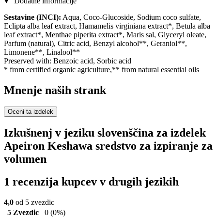
Dodatne informacije
Sestavine (INCI):
Aqua, Coco-Glucoside, Sodium coco sulfate,
Eclipta alba leaf extract, Hamamelis virginiana extract*, Betula alba
leaf extract*, Menthae piperita extract*, Maris sal, Glyceryl oleate,
Parfum (natural), Citric acid, Benzyl alcohol**, Geraniol**,
Limonene**, Linalool**
Preserved with: Benzoic acid, Sorbic acid
* from certified organic agriculture,** from natural essential oils
Mnenje naših strank
Oceni ta izdelek
Izkušnenj v jeziku slovenščina za izdelek
Apeiron Keshawa sredstvo za izpiranje za
volumen
1 recenzija kupcev v drugih jezikih
4,0
od 5 zvezdic
5 Zvezdic
0
(0%)