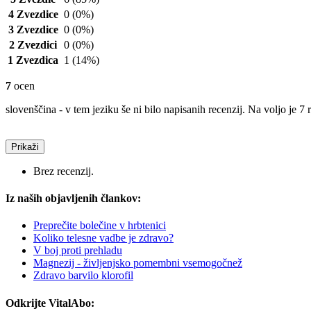
4 Zvezdice
0
(0%)
3 Zvezdice
0
(0%)
2 Zvezdici
0
(0%)
1 Zvezdica
1
(14%)
7
ocen
slovenščina - v tem jeziku še ni bilo napisanih recenzij. Na voljo je 7 
Prikaži
Brez recenzij.
Iz naših objavljenih člankov:
Preprečite bolečine v hrbtenici
Koliko telesne vadbe je zdravo?
V boj proti prehladu
Magnezij - življenjsko pomembni vsemogočnež
Zdravo barvilo klorofil
Odkrijte VitalAbo: