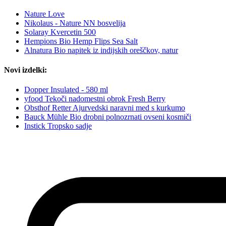
Nature Love
Nikolaus - Nature NN bosvelija
Solaray Kvercetin 500
Hempions Bio Hemp Flips Sea Salt
Alnatura Bio napitek iz indijskih oreščkov, natur
Novi izdelki:
Dopper Insulated - 580 ml
yfood Tekoči nadomestni obrok Fresh Berry
Obsthof Retter Ajurvedski naravni med s kurkumo
Bauck Mühle Bio drobni polnozrnati ovseni kosmiči
Instick Tropsko sadje