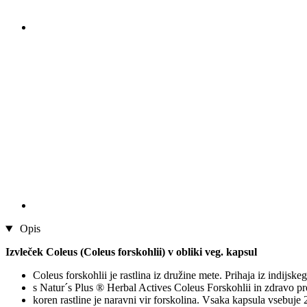
Opis
Izvleček Coleus (Coleus forskohlii) v obliki veg. kapsul
Coleus forskohlii je rastlina iz družine mete. Prihaja iz indijs
s Natur´s Plus ® Herbal Actives Coleus Forskohlii in zdravo pr
koren rastline je naravni vir forskolina. Vsaka kapsula vsebuje 