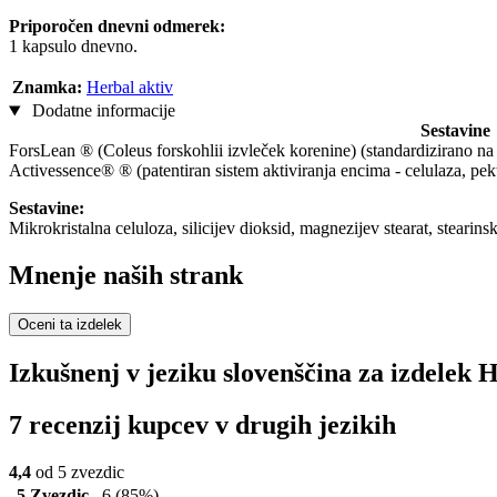
Priporočen dnevni odmerek:
1 kapsulo dnevno.
Znamka:
Herbal aktiv
Dodatne informacije
Sestavine
ForsLean ® (Coleus forskohlii izvleček korenine) (standardizirano n
Activessence® ® (patentiran sistem aktiviranja encima - celulaza, pekt
Sestavine:
Mikrokristalna celuloza, silicijev dioksid, magnezijev stearat, stearins
Mnenje naših strank
Oceni ta izdelek
Izkušnenj v jeziku slovenščina za izdelek 
7 recenzij kupcev v drugih jezikih
4,4
od 5 zvezdic
5 Zvezdic
6
(85%)