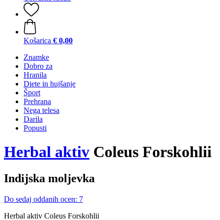
Košarica
€ 0,00
Znamke
Dobro za
Hranila
Diete in hujšanje
Šport
Prehrana
Nega telesa
Darila
Popusti
Herbal aktiv
Coleus Forskohlii
Indijska moljevka
Do sedaj oddanih ocen: 7
Herbal aktiv Coleus Forskohlii