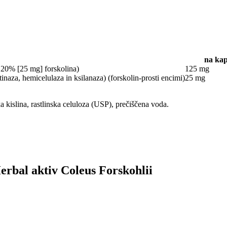
na kap
a 20% [25 mg] forskolina)
125 mg
inaza, hemicelulaza in ksilanaza) (forskolin-prosti encimi)
25 mg
ka kislina, rastlinska celuloza (USP), prečiščena voda.
Herbal aktiv Coleus Forskohlii