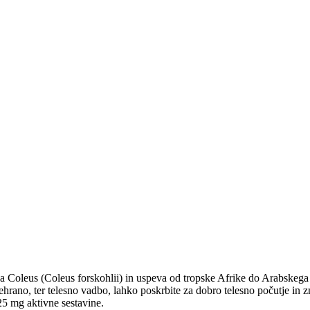
kega Coleus (Coleus forskohlii) in uspeva od tropske Afrike do Arabskega 
ehrano, ter telesno vadbo, lahko poskrbite za dobro telesno počutje in
25 mg aktivne sestavine.