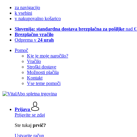
za navigacijo
k vsebini
v nakupovalno košarico
Slovenija: standardna dostava brezplačna za pošiljke
nad €
Brezplačno vračilo
Odprema v
24 urah
Pomoč
Kje je moje naročilo?
Vračilo
Stroški dostave
Možnosti plačila
Kontakt
Vse teme pomoči
Prijava
Prijavite se zdaj
Ste tukaj
prvič?
Ustvarite račun