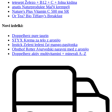
tetesept Železo + B12 + C + folna kislina
anatis Naturprodukte Mačji krempelj
Nature's Plus Vitamin C 500 mg SR
Or Tea? Bio Tiffany's Breakfast
Novi izdelki:
Doppelherz pure taurin
STYX Krema za telo z aronijo
Instick Zeleni ledeni čaj mango-pasijonka
Obsthof Retter Ajurvedski naravni med z aronijo
Doppelherz aktiv multivitamini + minerali A–Z