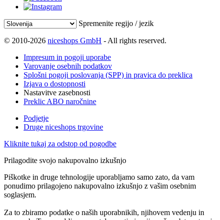
Spremenite regijo / jezik
© 2010-2026
niceshops GmbH
- All rights reserved.
Impresum in pogoji uporabe
Varovanje osebnih podatkov
Splošni pogoji poslovanja (SPP) in pravica do preklica
Izjava o dostopnosti
Nastavitve zasebnosti
Preklic ABO naročnine
Podjetje
Druge niceshops trgovine
Kliknite tukaj za odstop od pogodbe
Prilagodite svojo nakupovalno izkušnjo
Piškotke in druge tehnologije uporabljamo samo zato, da vam
ponudimo prilagojeno nakupovalno izkušnjo z vašim osebnim
soglasjem.
Za to zbiramo podatke o naših uporabnikih, njihovem vedenju in