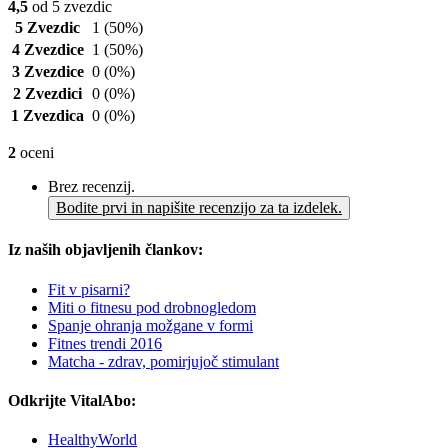
4,5
od 5 zvezdic
5 Zvezdic
1
(50%)
4 Zvezdice
1
(50%)
3 Zvezdice
0
(0%)
2 Zvezdici
0
(0%)
1 Zvezdica
0
(0%)
2
oceni
Brez recenzij.
Bodite prvi in napišite recenzijo za ta izdelek.
Iz naših objavljenih člankov:
Fit v pisarni?
Miti o fitnesu pod drobnogledom
Spanje ohranja možgane v formi
Fitnes trendi 2016
Matcha - zdrav, pomirjujoč stimulant
Odkrijte VitalAbo:
HealthyWorld