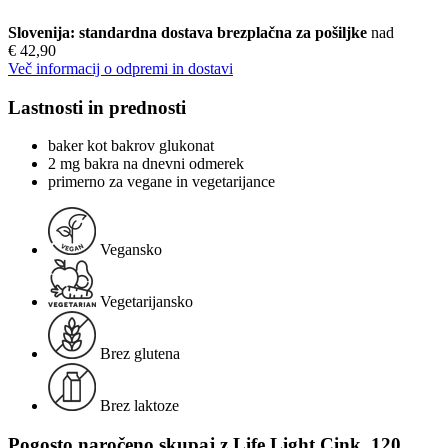
Slovenija: standardna dostava brezplačna za pošiljke
nad
€ 42,90
Več informacij o odpremi in dostavi
Lastnosti in prednosti
baker kot bakrov glukonat
2 mg bakra na dnevni odmerek
primerno za vegane in vegetarijance
Vegansko
Vegetarijansko
Brez glutena
Brez laktoze
Pogosto naročeno skupaj z Life Light Cink, 120