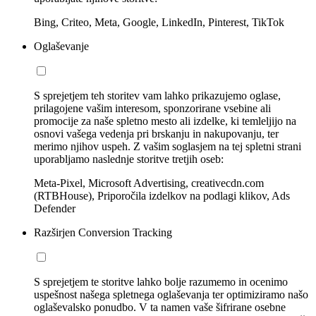
Bing, Criteo, Meta, Google, LinkedIn, Pinterest, TikTok
Oglaševanje
S sprejetjem teh storitev vam lahko prikazujemo oglase,
prilagojene vašim interesom, sponzorirane vsebine ali
promocije za naše spletno mesto ali izdelke, ki temleljijo na
osnovi vašega vedenja pri brskanju in nakupovanju, ter
merimo njihov uspeh. Z vašim soglasjem na tej spletni strani
uporabljamo naslednje storitve tretjih oseb:
Meta-Pixel, Microsoft Advertising, creativecdn.com
(RTBHouse), Priporočila izdelkov na podlagi klikov, Ads
Defender
Razširjen Conversion Tracking
S sprejetjem te storitve lahko bolje razumemo in ocenimo
uspešnost našega spletnega oglaševanja ter optimiziramo našo
oglaševalsko ponudbo. V ta namen vaše šifrirane osebne