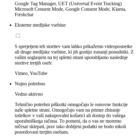
Google Tag Manager, UET (Universal Event Tracking)
Microsoft Consent Mode, Google Consent Mode, Klarna,
Freshchat
Eksterne medijske vsebine
S sprejetjem teh storitev vam lahko prikažemo videoposnetke
ali druge medijske vsebine, ki jih gostijo zunanji ponudniki. Z
vašim soglasjem na tej spletni strani uporabljamo naslednje
storitve tretjih oseb:
Vimeo, YouTube
Nujno potrebno
Vedno aktivno
Tehnično potrebni piškotki omogočajo le osnovne funkcije
naše spletne strani. Omogočajo vam na primer zbiranje
izdelkov v vaši nakupovalni košarici ali dostop do vašega
uporabniškega računa. To pomeni, da o vas ne moremo
ničesar sklepati, prav tako dobljeni podatki ne bodo nikoli
posredovani tretjim osebam.