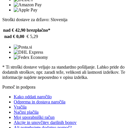
Stroški dostave za državo: Slovenija
nad € 42,90
brezplačno*
nad € 0,00
€ 5,29
* Ti stroški dostave veljajo za standardno pošiljanje. Lahko pride do
dodatnih stroškov, npr. zaradi teže, velikosti ali lastnosti izdelkov. Te
informacije najdete neposredno v opisu izdelka.
Pomoč in podpora
Kako oddati naročilo
Odprema in dostava naročila
Vračila
Načini plačila
Moj uporabniški račun
Akcije in unovčitev darilnih bonov
Ali potrebujete dodatno pomoč?