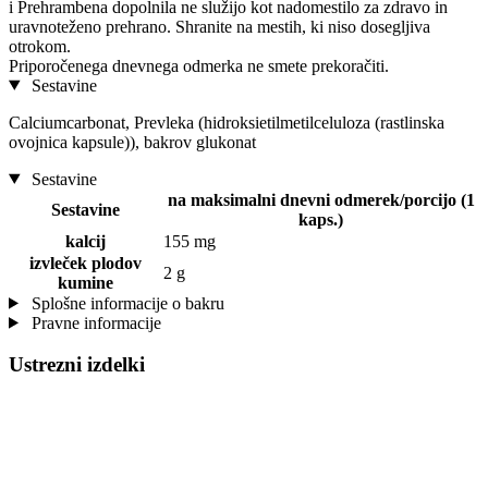
i
Prehrambena dopolnila ne služijo kot nadomestilo za zdravo in
uravnoteženo prehrano. Shranite na mestih, ki niso dosegljiva
otrokom.
Priporočenega dnevnega odmerka ne smete prekoračiti.
Sestavine
Calciumcarbonat, Prevleka (hidroksietilmetilceluloza (rastlinska
ovojnica kapsule)), bakrov glukonat
Sestavine
na maksimalni dnevni odmerek/porcijo (1
Sestavine
kaps.)
kalcij
155 mg
izvleček plodov
2 g
kumine
Splošne informacije o bakru
Pravne informacije
Ustrezni izdelki