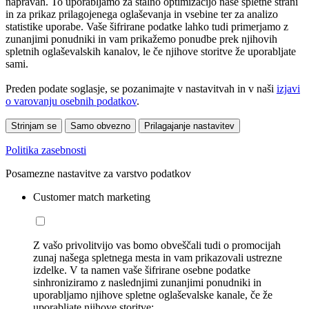
napravah. To uporabljamo za stalno optimizacijo naše spletne strani
in za prikaz prilagojenega oglaševanja in vsebine ter za analizo
statistike uporabe. Vaše šifrirane podatke lahko tudi primerjamo z
zunanjimi ponudniki in vam prikažemo ponudbe prek njihovih
spletnih oglaševalskih kanalov, le če njihove storitve že uporabljate
sami.
Preden podate soglasje, se pozanimajte v nastavitvah in v naši
izjavi
o varovanju osebnih podatkov
.
Strinjam se
Samo obvezno
Prilagajanje nastavitev
Politika zasebnosti
Posamezne nastavitve za varstvo podatkov
Customer match marketing
Z vašo privolitvijo vas bomo obveščali tudi o promocijah
zunaj našega spletnega mesta in vam prikazovali ustrezne
izdelke. V ta namen vaše šifrirane osebne podatke
sinhroniziramo z naslednjimi zunanjimi ponudniki in
uporabljamo njihove spletne oglaševalske kanale, če že
uporabljate njihove storitve: