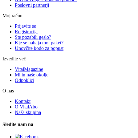
Poslovni partnerji
Moj račun
Prijavite se
Registracija
Ste pozabili geslo?
Kje se nahaja moj paket?
Unovčite kodo za popust
Izvedite več
VitalMagazine
Mi in naše okolje
Odpoklici
O nas
Kontakt
O VitalAbo
Naša skupina
Sledite nam na