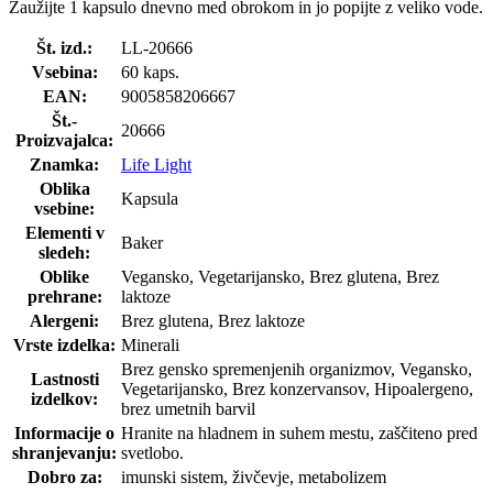
Zaužijte 1 kapsulo dnevno med obrokom in jo popijte z veliko vode.
Št. izd.:
LL-20666
Vsebina:
60 kaps.
EAN:
9005858206667
Št.-
20666
Proizvajalca:
Znamka:
Life Light
Oblika
Kapsula
vsebine:
Elementi v
Baker
sledeh:
Oblike
Vegansko, Vegetarijansko, Brez glutena, Brez
prehrane:
laktoze
Alergeni:
Brez glutena, Brez laktoze
Vrste izdelka:
Minerali
Brez gensko spremenjenih organizmov, Vegansko,
Lastnosti
Vegetarijansko, Brez konzervansov, Hipoalergeno,
izdelkov:
brez umetnih barvil
Informacije o
Hranite na hladnem in suhem mestu, zaščiteno pred
shranjevanju:
svetlobo.
Dobro za:
imunski sistem, živčevje, metabolizem