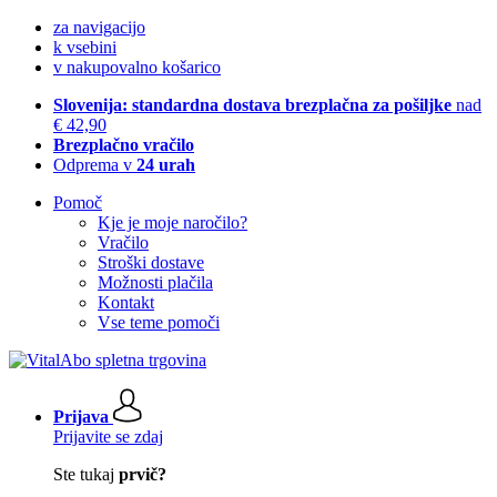
za navigacijo
k vsebini
v nakupovalno košarico
Slovenija: standardna dostava brezplačna za pošiljke
nad
€ 42,90
Brezplačno vračilo
Odprema v
24 urah
Pomoč
Kje je moje naročilo?
Vračilo
Stroški dostave
Možnosti plačila
Kontakt
Vse teme pomoči
Prijava
Prijavite se zdaj
Ste tukaj
prvič?