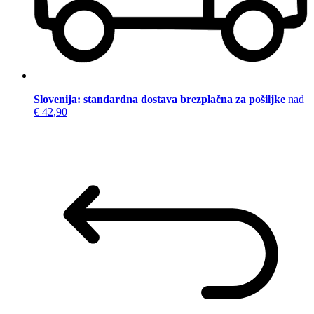
Slovenija: standardna dostava brezplačna za pošiljke
nad
€ 42,90