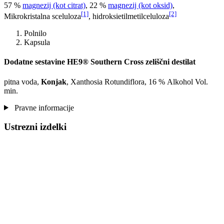
57 %
magnezij (kot citrat)
, 22 %
magnezij (kot oksid)
,
[1]
[2]
Mikrokristalna sceluloza
, hidroksietilmetilceluloza
Polnilo
Kapsula
Dodatne sestavine HE9® Southern Cross zeliščni destilat
pitna voda,
Konjak
, Xanthosia Rotundiflora, 16 % Alkohol Vol.
min.
Pravne informacije
Ustrezni izdelki