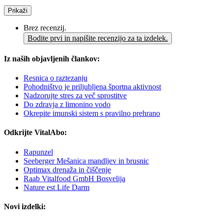
Prikaži
Brez recenzij.
Bodite prvi in napišite recenzijo za ta izdelek.
Iz naših objavljenih člankov:
Resnica o raztezanju
Pohodništvo je priljubljena športna aktivnost
Nadzorujte stres za več sprostitve
Do zdravja z limonino vodo
Okrepite imunski sistem s pravilno prehrano
Odkrijte VitalAbo:
Rapunzel
Seeberger Mešanica mandljev in brusnic
Optimax drenaža in čiščenje
Raab Vitalfood GmbH Bosvelija
Nature est Life Darm
Novi izdelki: