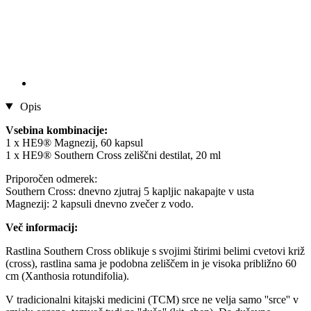
Opis
Vsebina kombinacije:
1 x HE9® Magnezij, 60 kapsul
1 x HE9® Southern Cross zeliščni destilat, 20 ml
Priporočen odmerek:
Southern Cross: dnevno zjutraj 5 kapljic nakapajte v usta
Magnezij: 2 kapsuli dnevno zvečer z vodo.
Več informacij:
Rastlina Southern Cross oblikuje s svojimi štirimi belimi cvetovi križ
(cross), rastlina sama je podobna zeliščem in je visoka približno 60
cm (Xanthosia rotundifolia).
V tradicionalni kitajski medicini (TCM) srce ne velja samo ''srce'' v