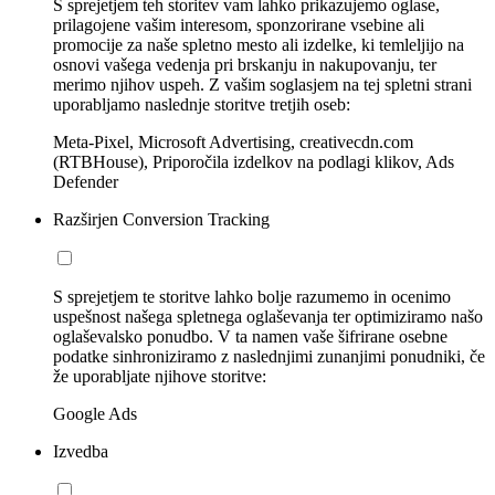
S sprejetjem teh storitev vam lahko prikazujemo oglase,
prilagojene vašim interesom, sponzorirane vsebine ali
promocije za naše spletno mesto ali izdelke, ki temleljijo na
osnovi vašega vedenja pri brskanju in nakupovanju, ter
merimo njihov uspeh. Z vašim soglasjem na tej spletni strani
uporabljamo naslednje storitve tretjih oseb:
Meta-Pixel, Microsoft Advertising, creativecdn.com
(RTBHouse), Priporočila izdelkov na podlagi klikov, Ads
Defender
Razširjen Conversion Tracking
S sprejetjem te storitve lahko bolje razumemo in ocenimo
uspešnost našega spletnega oglaševanja ter optimiziramo našo
oglaševalsko ponudbo. V ta namen vaše šifrirane osebne
podatke sinhroniziramo z naslednjimi zunanjimi ponudniki, če
že uporabljate njihove storitve:
Google Ads
Izvedba