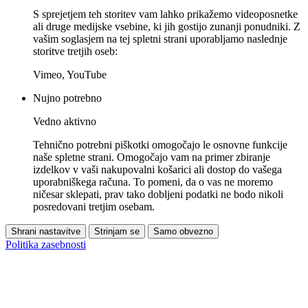
S sprejetjem teh storitev vam lahko prikažemo videoposnetke
ali druge medijske vsebine, ki jih gostijo zunanji ponudniki. Z
vašim soglasjem na tej spletni strani uporabljamo naslednje
storitve tretjih oseb:
Vimeo, YouTube
Nujno potrebno
Vedno aktivno
Tehnično potrebni piškotki omogočajo le osnovne funkcije
naše spletne strani. Omogočajo vam na primer zbiranje
izdelkov v vaši nakupovalni košarici ali dostop do vašega
uporabniškega računa. To pomeni, da o vas ne moremo
ničesar sklepati, prav tako dobljeni podatki ne bodo nikoli
posredovani tretjim osebam.
Shrani nastavitve
Strinjam se
Samo obvezno
Politika zasebnosti