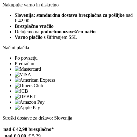
Nakupujte varno in diskretno
Slovenija: standardna dostava brezplačna za pošiljke
nad
€ 42,90
Brezplačno vračilo
Delujemo na
podnebno ozaveščen način
.
Varno plačilo
s šifriranjem SSL
Načini plačila
Po povzetju
Predračun
Stroški dostave za državo: Slovenija
nad € 42,90
brezplačno*
nad € 0,00
€ 5,29