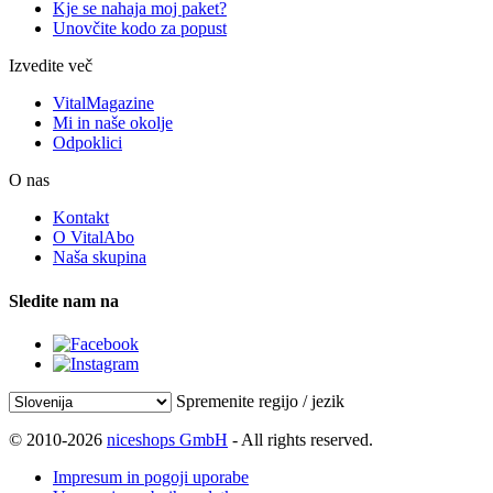
Kje se nahaja moj paket?
Unovčite kodo za popust
Izvedite več
VitalMagazine
Mi in naše okolje
Odpoklici
O nas
Kontakt
O VitalAbo
Naša skupina
Sledite nam na
Spremenite regijo / jezik
© 2010-2026
niceshops GmbH
- All rights reserved.
Impresum in pogoji uporabe