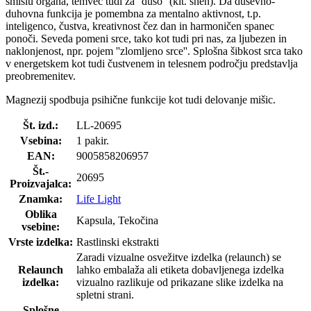
smislu organa, temveč tudi za ''dušo'' (kit. shen). Da duševno-
duhovna funkcija je pomembna za mentalno aktivnost, t.p.
inteligenco, čustva, kreativnost čez dan in harmoničen spanec
ponoči. Seveda pomeni srce, tako kot tudi pri nas, za ljubezen in
naklonjenost, npr. pojem ''zlomljeno srce''. Splošna šibkost srca tako
v energetskem kot tudi čustvenem in telesnem področju predstavlja
preobremenitev.
Magnezij spodbuja psihične funkcije kot tudi delovanje mišic.
Št. izd.:
LL-20695
Vsebina:
1 pakir.
EAN:
9005858206957
Št.-
20695
Proizvajalca:
Znamka:
Life Light
Oblika
Kapsula, Tekočina
vsebine:
Vrste izdelka:
Rastlinski ekstrakti
Zaradi vizualne osvežitve izdelka (relaunch) se
Relaunch
lahko embalaža ali etiketa dobavljenega izdelka
izdelka:
vizualno razlikuje od prikazane slike izdelka na
spletni strani.
Splošne