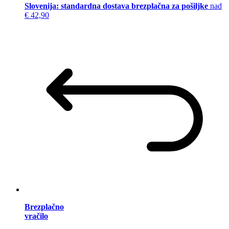
Slovenija: standardna dostava brezplačna za pošiljke
nad
€ 42,90
Brezplačno
vračilo