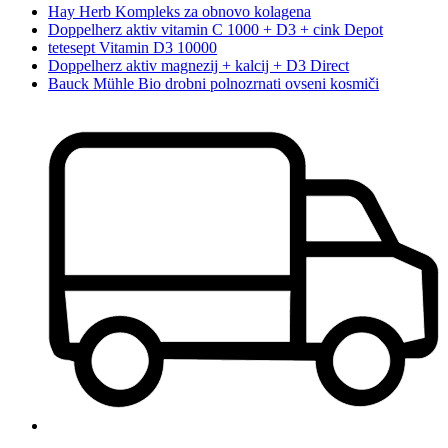
Hay Herb Kompleks za obnovo kolagena
Doppelherz aktiv vitamin C 1000 + D3 + cink Depot
tetesept Vitamin D3 10000
Doppelherz aktiv magnezij + kalcij + D3 Direct
Bauck Mühle Bio drobni polnozrnati ovseni kosmiči