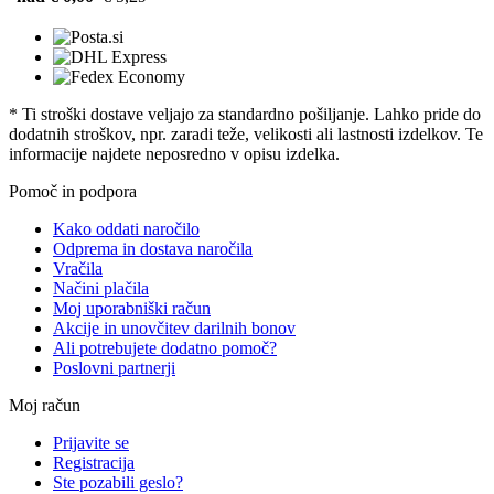
* Ti stroški dostave veljajo za standardno pošiljanje. Lahko pride do
dodatnih stroškov, npr. zaradi teže, velikosti ali lastnosti izdelkov. Te
informacije najdete neposredno v opisu izdelka.
Pomoč in podpora
Kako oddati naročilo
Odprema in dostava naročila
Vračila
Načini plačila
Moj uporabniški račun
Akcije in unovčitev darilnih bonov
Ali potrebujete dodatno pomoč?
Poslovni partnerji
Moj račun
Prijavite se
Registracija
Ste pozabili geslo?