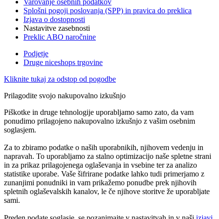
Varovanje osebnih podatkov
Splošni pogoji poslovanja (SPP) in pravica do preklica
Izjava o dostopnosti
Nastavitve zasebnosti
Preklic ABO naročnine
Podjetje
Druge niceshops trgovine
Kliknite tukaj za odstop od pogodbe
Prilagodite svojo nakupovalno izkušnjo
Piškotke in druge tehnologije uporabljamo samo zato, da vam
ponudimo prilagojeno nakupovalno izkušnjo z vašim osebnim
soglasjem.
Za to zbiramo podatke o naših uporabnikih, njihovem vedenju in
napravah. To uporabljamo za stalno optimizacijo naše spletne strani
in za prikaz prilagojenega oglaševanja in vsebine ter za analizo
statistike uporabe. Vaše šifrirane podatke lahko tudi primerjamo z
zunanjimi ponudniki in vam prikažemo ponudbe prek njihovih
spletnih oglaševalskih kanalov, le če njihove storitve že uporabljate
sami.
Preden podate soglasje, se pozanimajte v nastavitvah in v naši
izjavi