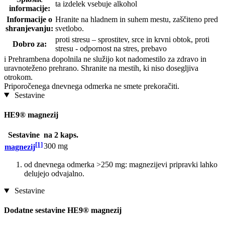
ta izdelek vsebuje alkohol
informacije:
Informacije o
Hranite na hladnem in suhem mestu, zaščiteno pred
shranjevanju:
svetlobo.
proti stresu – sprostitev, srce in krvni obtok, proti
Dobro za:
stresu - odpornost na stres, prebavo
i
Prehrambena dopolnila ne služijo kot nadomestilo za zdravo in
uravnoteženo prehrano. Shranite na mestih, ki niso dosegljiva
otrokom.
Priporočenega dnevnega odmerka ne smete prekoračiti.
Sestavine
HE9® magnezij
Sestavine
na 2 kaps.
[1]
300 mg
magnezij
od dnevnega odmerka >250 mg: magnezijevi pripravki lahko
delujejo odvajalno.
Sestavine
Dodatne sestavine HE9® magnezij