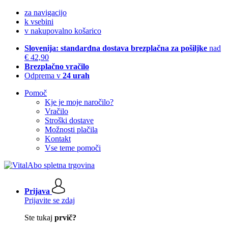
za navigacijo
k vsebini
v nakupovalno košarico
Slovenija: standardna dostava brezplačna za pošiljke
nad
€ 42,90
Brezplačno vračilo
Odprema v
24 urah
Pomoč
Kje je moje naročilo?
Vračilo
Stroški dostave
Možnosti plačila
Kontakt
Vse teme pomoči
Prijava
Prijavite se zdaj
Ste tukaj
prvič?