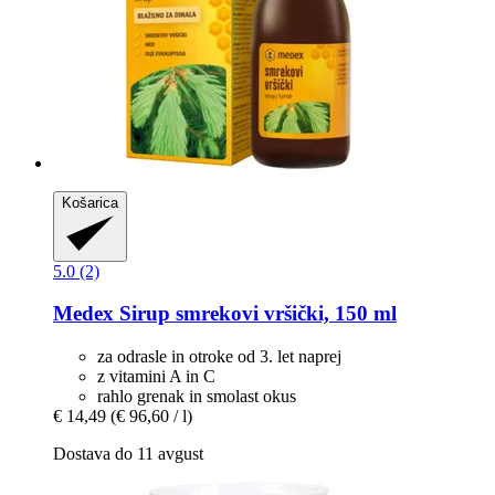
Košarica
5.0 (2)
Medex
Sirup smrekovi vršički, 150 ml
za odrasle in otroke od 3. let naprej
z vitamini A in C
rahlo grenak in smolast okus
€ 14,49
(€ 96,60 / l)
Dostava do 11 avgust