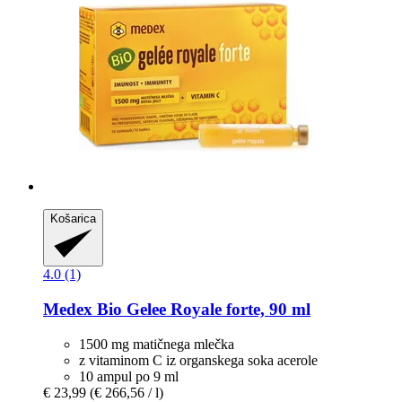
Košarica
4.0 (1)
Medex
Bio Gelee Royale forte, 90 ml
1500 mg matičnega mlečka
z vitaminom C iz organskega soka acerole
10 ampul po 9 ml
€ 23,99
(€ 266,56 / l)