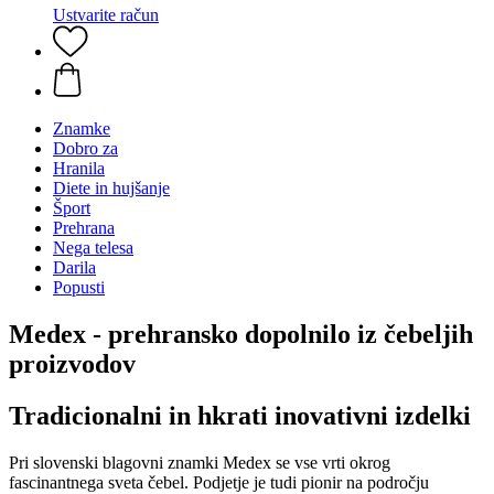
Ustvarite račun
Znamke
Dobro za
Hranila
Diete in hujšanje
Šport
Prehrana
Nega telesa
Darila
Popusti
Medex - prehransko dopolnilo iz čebeljih
proizvodov
Tradicionalni in hkrati inovativni izdelki
Pri slovenski blagovni znamki Medex se vse vrti okrog
fascinantnega sveta čebel. Podjetje je tudi pionir na področju