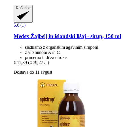
Košarica
5.0 (1)
Medex
Žajbelj in islandski lišaj -​ sirup, 150 ml
sladkamo z organskim agavinim sirupom
z vitaminom A in C
primerno tudi za otroke
€ 11,89
(€ 79,27 / l)
Dostava do 11 avgust