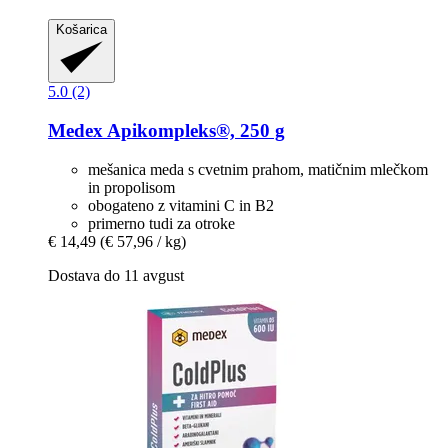
Košarica
5.0 (2)
Medex
Apikompleks®, 250 g
mešanica meda s cvetnim prahom, matičnim mlečkom
in propolisom
obogateno z vitamini C in B2
primerno tudi za otroke
€ 14,49
(€ 57,96 / kg)
Dostava do 11 avgust