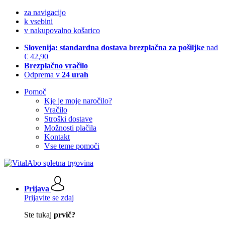
za navigacijo
k vsebini
v nakupovalno košarico
Slovenija: standardna dostava brezplačna za pošiljke
nad
€ 42,90
Brezplačno vračilo
Odprema v
24 urah
Pomoč
Kje je moje naročilo?
Vračilo
Stroški dostave
Možnosti plačila
Kontakt
Vse teme pomoči
Prijava
Prijavite se zdaj
Ste tukaj
prvič?