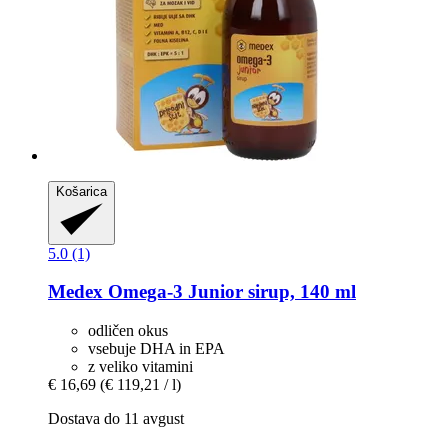
Košarica
5.0 (1)
Medex
Omega-​3 Junior sirup, 140 ml
odličen okus
vsebuje DHA in EPA
z veliko vitamini
€ 16,69
(€ 119,21 / l)
Dostava do 11 avgust