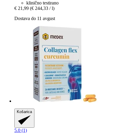
klinično testirano
€ 21,99
(€ 244,33 / l)
Dostava do 11 avgust
Košarica
5.0 (1)