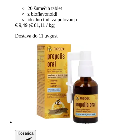
20 šumečih tablet
z bioflavonoidi
idealno tudi za potovanja
€ 9,49
(€ 81,11 / kg)
Dostava do 11 avgust
Košarica