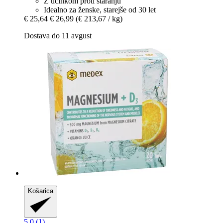
Z učinkom proti staranju
Idealno za ženske, starejše od 30 let
€ 25,64
€ 26,99
(€ 213,67 / kg)
Dostava do 11 avgust
Košarica
5.0 (1)