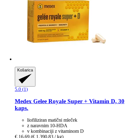
Košarica
5.0 (1)
Medex
Gelee Royale Super + Vitamin D, 30
kaps.
liofiliziran matični mleček
z naravnim 10-HDA
v kombinaciji z vitaminom D
€ 16,69
(€ 1.390,83 / kg)