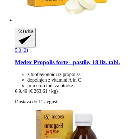
Košarica
5.0 (2)
Medex
Propolis forte -​ pastile, 18 liz. tabl.
z bioflavonoidi iz propolisa
dopolnjen z vitamini A in C
primerno tudi za otroke
€ 9,49
(€ 263,61 / kg)
Dostava do 11 avgust