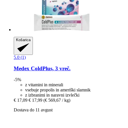
Košarica
5.0 (1)
Medex
ColdPlus, 3 vreč.
-5%
z vitamini in minerali
vsebuje propolis in ameriški slamnik
z izbranimi in naravni izvlečki
€ 17,09
€ 17,99
(€ 569,67 / kg)
Dostava do 11 avgust