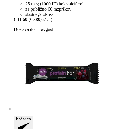
25 mcg (1000 IE) holekalciferola
za približno 60 razprškov
slastnega okusa
€ 11,69
(€ 389,67 / l)
Dostava do 11 avgust
Košarica