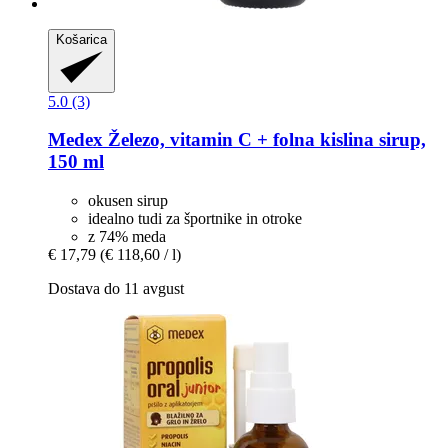
Košarica
5.0 (3)
Medex
Železo, vitamin C + folna kislina sirup,
150 ml
okusen sirup
idealno tudi za športnike in otroke
z 74% meda
€ 17,79
(€ 118,60 / l)
Dostava do 11 avgust