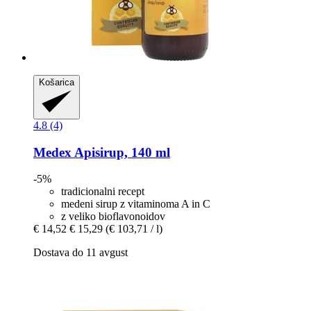
Košarica
4.8 (4)
Medex
Apisirup, 140 ml
-5%
tradicionalni recept
medeni sirup z vitaminoma A in C
z veliko bioflavonoidov
€ 14,52
€ 15,29
(€ 103,71 / l)
Dostava do 11 avgust