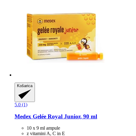
Košarica
5.0 (1)
Medex
Gelée Royal Junior, 90 ml
10 x 9 ml ampule
z vitamini A, C in E