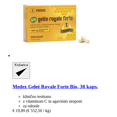
Košarica
Medex
Geleé Royale Forte Bio, 30 kaps.
klinično testirano
z vitaminom C in agavinim sirupom
za odrasle
€ 19,89
(€ 552,50 / kg)