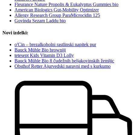
Fleurance Nature Propolis & Eukalyptus Gummies bio
American Biologics Gut-Mobility Optimizer
Allergy Research Group ParaMicrocidin 125
Govinda Sezam Laddu bio
Novi izdelki:
o'Cin – brezalkoholni rastlinski napitek pur
Bauck Mühle Bio browniji
tetesept Kids Vitamin D3 Lolly
Bauck Mühle Bio 8 čudežnih beljakovinskih žemljic
Obsthof Retter Ajurvedski naravni med s kurkumo