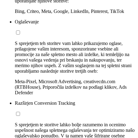
uporabljate njihove storitve:
Bing, Criteo, Meta, Google, LinkedIn, Pinterest, TikTok
Oglaševanje
S sprejetjem teh storitev vam lahko prikazujemo oglase,
prilagojene vašim interesom, sponzorirane vsebine ali
promocije za naše spletno mesto ali izdelke, ki temleljijo na
osnovi vašega vedenja pri brskanju in nakupovanju, ter
merimo njihov uspeh. Z vašim soglasjem na tej spletni strani
uporabljamo naslednje storitve tretjih oseb:
Meta-Pixel, Microsoft Advertising, creativecdn.com
(RTBHouse), Priporočila izdelkov na podlagi klikov, Ads
Defender
Razširjen Conversion Tracking
S sprejetjem te storitve lahko bolje razumemo in ocenimo
uspešnost našega spletnega oglaševanja ter optimiziramo našo
oglaševalsko ponudbo. V ta namen vaše šifrirane osebne