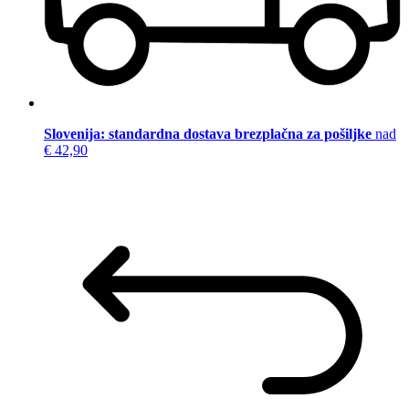
Slovenija: standardna dostava brezplačna za pošiljke
nad
€ 42,90