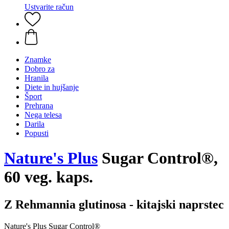
Ustvarite račun
Znamke
Dobro za
Hranila
Diete in hujšanje
Šport
Prehrana
Nega telesa
Darila
Popusti
Nature's Plus
Sugar Control®,
60 veg. kaps.
Z Rehmannia glutinosa - kitajski naprstec
Nature's Plus Sugar Control®