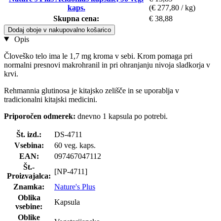
kaps.
(€ 277,80 / kg)
Skupna cena:
€ 38,88
Dodaj oboje v nakupovalno košarico
Opis
Človeško telo ima le 1,7 mg kroma v sebi. Krom pomaga pri
normalni presnovi makrohranil in pri ohranjanju nivoja sladkorja v
krvi.
Rehmannia glutinosa je kitajsko zelišče in se uporablja v
tradicionalni kitajski medicini.
Priporočen odmerek:
dnevno 1 kapsula po potrebi.
Št. izd.:
DS-4711
Vsebina:
60 veg. kaps.
EAN:
097467047112
Št.-
[NP-4711]
Proizvajalca:
Znamka:
Nature's Plus
Oblika
Kapsula
vsebine:
Oblike