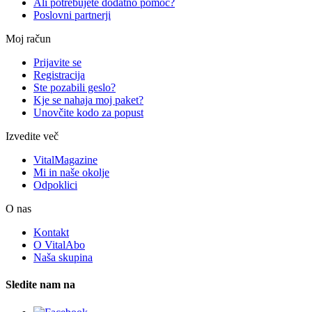
Ali potrebujete dodatno pomoč?
Poslovni partnerji
Moj račun
Prijavite se
Registracija
Ste pozabili geslo?
Kje se nahaja moj paket?
Unovčite kodo za popust
Izvedite več
VitalMagazine
Mi in naše okolje
Odpoklici
O nas
Kontakt
O VitalAbo
Naša skupina
Sledite nam na