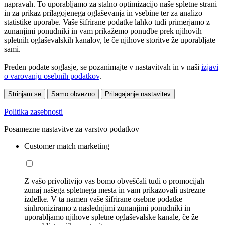
napravah. To uporabljamo za stalno optimizacijo naše spletne strani
in za prikaz prilagojenega oglaševanja in vsebine ter za analizo
statistike uporabe. Vaše šifrirane podatke lahko tudi primerjamo z
zunanjimi ponudniki in vam prikažemo ponudbe prek njihovih
spletnih oglaševalskih kanalov, le če njihove storitve že uporabljate
sami.
Preden podate soglasje, se pozanimajte v nastavitvah in v naši
izjavi
o varovanju osebnih podatkov
.
Strinjam se
Samo obvezno
Prilagajanje nastavitev
Politika zasebnosti
Posamezne nastavitve za varstvo podatkov
Customer match marketing
Z vašo privolitvijo vas bomo obveščali tudi o promocijah
zunaj našega spletnega mesta in vam prikazovali ustrezne
izdelke. V ta namen vaše šifrirane osebne podatke
sinhroniziramo z naslednjimi zunanjimi ponudniki in
uporabljamo njihove spletne oglaševalske kanale, če že