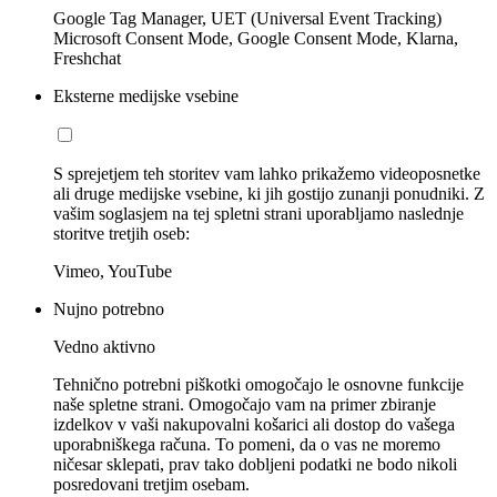
Google Tag Manager, UET (Universal Event Tracking)
Microsoft Consent Mode, Google Consent Mode, Klarna,
Freshchat
Eksterne medijske vsebine
S sprejetjem teh storitev vam lahko prikažemo videoposnetke
ali druge medijske vsebine, ki jih gostijo zunanji ponudniki. Z
vašim soglasjem na tej spletni strani uporabljamo naslednje
storitve tretjih oseb:
Vimeo, YouTube
Nujno potrebno
Vedno aktivno
Tehnično potrebni piškotki omogočajo le osnovne funkcije
naše spletne strani. Omogočajo vam na primer zbiranje
izdelkov v vaši nakupovalni košarici ali dostop do vašega
uporabniškega računa. To pomeni, da o vas ne moremo
ničesar sklepati, prav tako dobljeni podatki ne bodo nikoli
posredovani tretjim osebam.