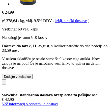
€ 24,99
(
€ 378,64 / kg
, vklj. 9,5% DDV
-
izklj. stroški dostave
)
Vsebina:
60 veg. kaps.
Na zalogi je samo še 9 kosov
Dostava do torek, 11. avgust
, v kolikor naročite do dne
nedelja do
23:59 ure
.
V našem skladišču je ostalo samo še 9 kosov tega artikla. Nova
zaloga je na poti! Če je naročeno več, lahko to vpliva na datum
dostave.
Dodajte v košarico
Slovenija: standardna dostava brezplačna za pošiljke
nad
€ 42,90
Več informacij o odpremi in dostavi