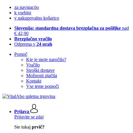
za navigacijo
k vsebini
v nakupovalno košarico
Slovenija: standardna dostava brezplačna za pošiljke
nad
€ 42,90
Brezplačno vračilo
Odprema v
24 urah
Pomoč
Kje je moje naročilo?
Vračilo
Stroški dostave
Možnosti plačila
Kontakt
Vse teme pomoči
Prijava
Prijavite se zdaj
Ste tukaj
prvič?