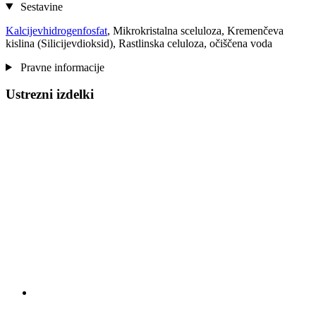
Sestavine
Kalcijevhidrogenfosfat
, Mikrokristalna sceluloza, Kremenčeva
kislina (Silicijevdioksid), Rastlinska celuloza, očiščena voda
Pravne informacije
Ustrezni izdelki