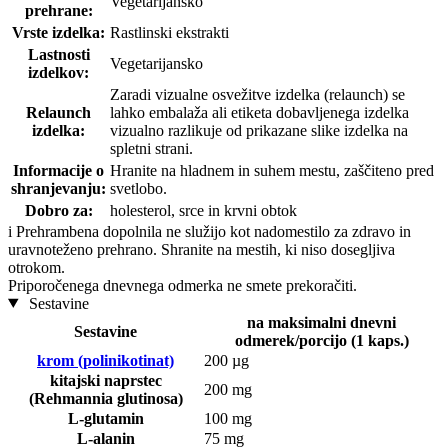
Vegetarijansko
prehrane:
Vrste izdelka:
Rastlinski ekstrakti
Lastnosti
Vegetarijansko
izdelkov:
Zaradi vizualne osvežitve izdelka (relaunch) se
Relaunch
lahko embalaža ali etiketa dobavljenega izdelka
izdelka:
vizualno razlikuje od prikazane slike izdelka na
spletni strani.
Informacije o
Hranite na hladnem in suhem mestu, zaščiteno pred
shranjevanju:
svetlobo.
Dobro za:
holesterol, srce in krvni obtok
i
Prehrambena dopolnila ne služijo kot nadomestilo za zdravo in
uravnoteženo prehrano. Shranite na mestih, ki niso dosegljiva
otrokom.
Priporočenega dnevnega odmerka ne smete prekoračiti.
Sestavine
na maksimalni dnevni
Sestavine
odmerek/porcijo (1 kaps.)
krom (polinikotinat)
200 µg
kitajski naprstec
200 mg
(Rehmannia glutinosa)
L-glutamin
100 mg
L-alanin
75 mg