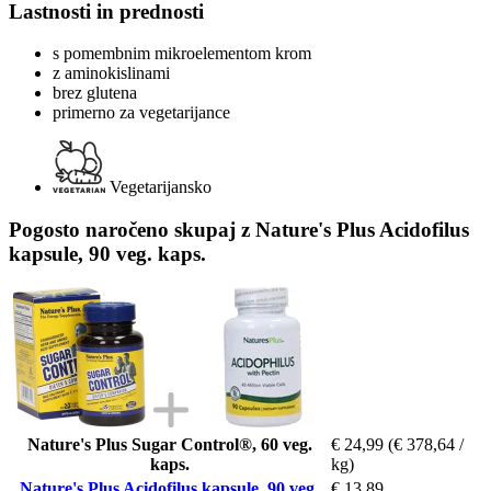
Lastnosti in prednosti
s pomembnim mikroelementom krom
z aminokislinami
brez glutena
primerno za vegetarijance
Vegetarijansko
Pogosto naročeno skupaj z Nature's Plus Acidofilus
kapsule, 90 veg. kaps.
Nature's Plus Sugar Control®, 60 veg.
€ 24,99
(€ 378,64 /
kaps.
kg)
Nature's Plus Acidofilus kapsule, 90 veg.
€ 13,89