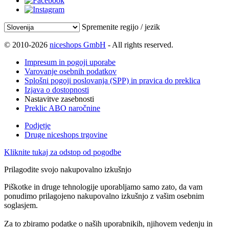
Spremenite regijo / jezik
© 2010-2026
niceshops GmbH
- All rights reserved.
Impresum in pogoji uporabe
Varovanje osebnih podatkov
Splošni pogoji poslovanja (SPP) in pravica do preklica
Izjava o dostopnosti
Nastavitve zasebnosti
Preklic ABO naročnine
Podjetje
Druge niceshops trgovine
Kliknite tukaj za odstop od pogodbe
Prilagodite svojo nakupovalno izkušnjo
Piškotke in druge tehnologije uporabljamo samo zato, da vam
ponudimo prilagojeno nakupovalno izkušnjo z vašim osebnim
soglasjem.
Za to zbiramo podatke o naših uporabnikih, njihovem vedenju in